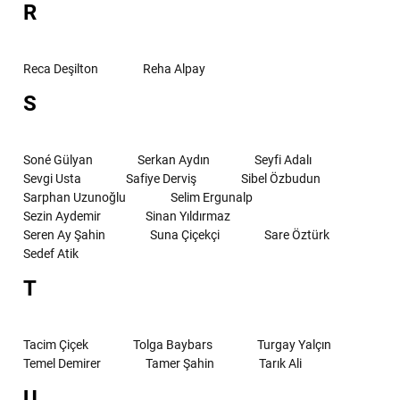
R
Reca Deşilton
Reha Alpay
S
Soné Gülyan
Serkan Aydın
Seyfi Adalı
Sevgi Usta
Safiye Derviş
Sibel Özbudun
Sarphan Uzunoğlu
Selim Ergunalp
Sezin Aydemir
Sinan Yıldırmaz
Seren Ay Şahin
Suna Çiçekçi
Sare Öztürk
Sedef Atik
T
Tacim Çiçek
Tolga Baybars
Turgay Yalçın
Temel Demirer
Tamer Şahin
Tarık Ali
U