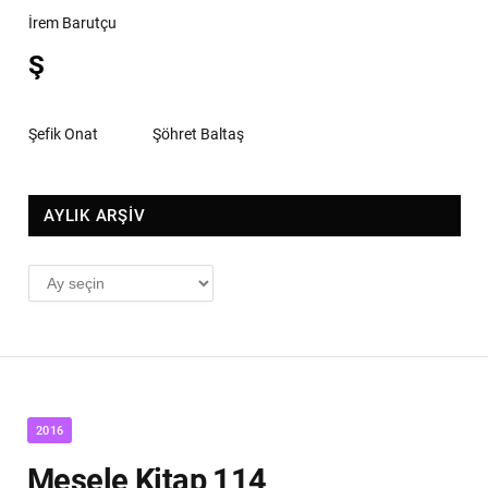
İrem Barutçu
Ş
Şefik Onat
Şöhret Baltaş
AYLIK ARŞİV
AYLIK
ARŞİV
2016
Mesele Kitap 114