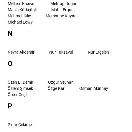
Meltem Ercivan
Mehtap Doğan
Masis Kürkçügil
Mahir Ergun
Mehmet Kılıç
Memnune Kayagil
Michael Löwy
N
Nevra Akdemir
Nur Tuksavul
Nur Ergelen
O
Özen B. Demir
Özgür Seyhan
Özlem Şimşek
Özge Kar
Osman Akınhay
Ömer Çeşit
P
Pınar Çekirge