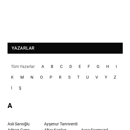
YAZARLAR
Tüm Yazarlar
A
B
C
D
E
F
G
H
I
K
M
N
O
P
R
S
T
U
V
Y
Z
İ
Ş
A
Aslı Sarıoğlu
Ayşenur Tanrıverdi
Adnan Genç
Altar Kaplan
Ayşe Şaşmazel