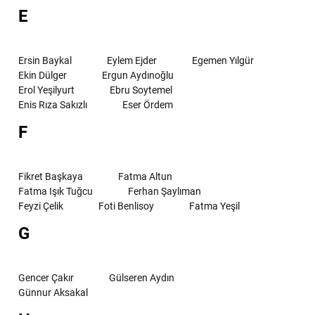
E
Ersin Baykal
Eylem Ejder
Egemen Yılgür
Ekin Dülger
Ergun Aydınoğlu
Erol Yeşilyurt
Ebru Soytemel
Enis Rıza Sakızlı
Eser Ördem
F
Fikret Başkaya
Fatma Altun
Fatma Işık Tuğcu
Ferhan Şaylıman
Feyzi Çelik
Foti Benlisoy
Fatma Yeşil
G
Gencer Çakır
Gülseren Aydın
Günnur Aksakal