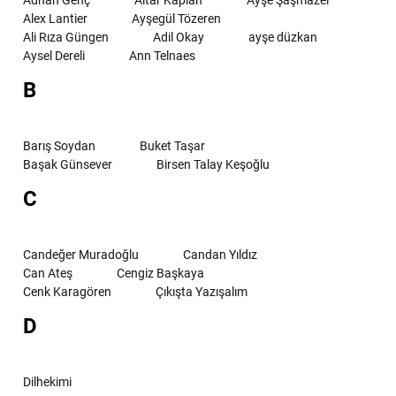
Alex Lantier
Ayşegül Tözeren
Ali Rıza Güngen
Adil Okay
ayşe düzkan
Aysel Dereli
Ann Telnaes
B
Barış Soydan
Buket Taşar
Başak Günsever
Birsen Talay Keşoğlu
C
Candeğer Muradoğlu
Candan Yıldız
Can Ateş
Cengiz Başkaya
Cenk Karagören
Çıkışta Yazışalım
D
Dilhekimi