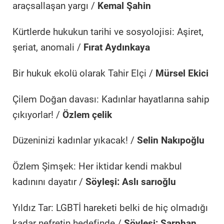
araçsallaşan yargı /
Kemal Şahin
Kürtlerde hukukun tarihi ve sosyolojisi: Aşiret,
şeriat, anomali /
Fırat Aydınkaya
Bir hukuk ekolü olarak Tahir Elçi /
Mürsel Ekici
Çilem Doğan davası: Kadınlar hayatlarına sahip
çıkıyorlar! /
Özlem çelik
Düzeninizi kadınlar yıkacak! /
Selin Nakıpoğlu
Özlem Şimşek: Her iktidar kendi makbul
kadınını dayatır /
Söyleşi: Aslı sarıoğlu
Yıldız Tar: LGBTİ hareketi belki de hiç olmadığı
kadar nefretin hedefinde /
Söyleşi: Sarphan