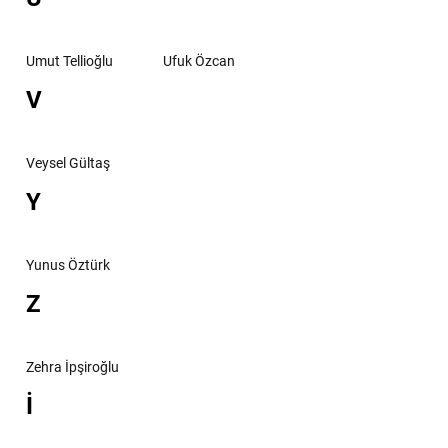
Umut Tellioğlu
Ufuk Özcan
V
Veysel Gültaş
Y
Yunus Öztürk
Z
Zehra İpşiroğlu
İ