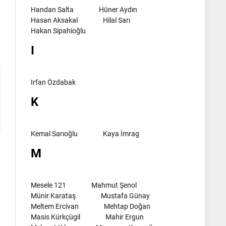
l
Handan Salta
Hüner Aydın
Hasan Aksakal
Hilal Sarı
Hakan Sipahioğlu
I
Irfan Özdabak
K
Kemal Sarıoğlu
Kaya İmrag
M
Mesele 121
Mahmut Şenol
Münir Karataş
Mustafa Günay
Meltem Ercivan
Mehtap Doğan
Masis Kürkçügil
Mahir Ergun