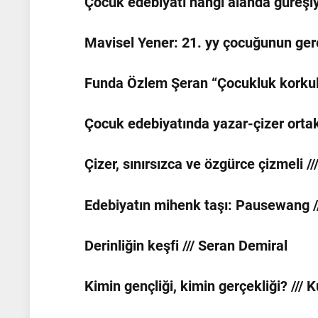
Çocuk edebiyatı hangi alanda güreşiy
Mavisel Yener: 21. yy çocuğunun ger
Funda Özlem Şeran “Çocukluk korkular
Çocuk edebiyatında yazar-çizer ortak
Çizer, sınırsızca ve özgürce çizmeli /
Edebiyatın mihenk taşı: Pausewang /
Derinliğin keşfi /// Seran Demiral
Kimin gençliği, kimin gerçekliği? /// 