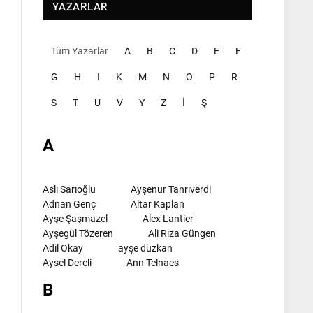
YAZARLAR
Tüm Yazarlar
A
B
C
D
E
F
G
H
I
K
M
N
O
P
R
S
T
U
V
Y
Z
İ
Ş
A
Aslı Sarıoğlu
Ayşenur Tanrıverdi
Adnan Genç
Altar Kaplan
Ayşe Şaşmazel
Alex Lantier
Ayşegül Tözeren
Ali Rıza Güngen
Adil Okay
ayşe düzkan
Aysel Dereli
Ann Telnaes
B