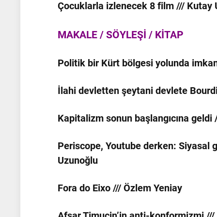
Çocuklarla izlenecek 8 film /// Kutay
MAKALE / SÖYLEŞİ / KİTAP
Politik bir Kürt bölgesi yolunda imkan 
İlahi devletten şeytani devlete Bourdie
Kapitalizm sonun başlangıcına geldi 
Periscope, Youtube derken: Siyasal ga
Uzunoğlu
Fora do Eixo /// Özlem Yeniay
Afşar Timuçin’in anti-konformizmi /