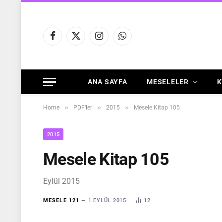
Facebook
X
Instagram
WhatsApp
(Twitter)
ANA SAYFA
MESELELER
K
»
»
»
Home
PDF'ler
2015
Mesele Kitap 105
2015
Mesele Kitap 105
Eylül 2015
MESELE 121
1 EYLÜL 2015
12