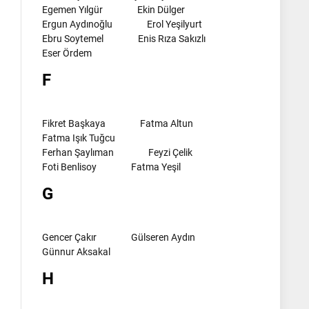
Egemen Yılgür
Ekin Dülger
Ergun Aydınoğlu
Erol Yeşilyurt
Ebru Soytemel
Enis Rıza Sakızlı
Eser Ördem
F
Fikret Başkaya
Fatma Altun
Fatma Işık Tuğcu
Ferhan Şaylıman
Feyzi Çelik
Foti Benlisoy
Fatma Yeşil
G
Gencer Çakır
Gülseren Aydın
Günnur Aksakal
H