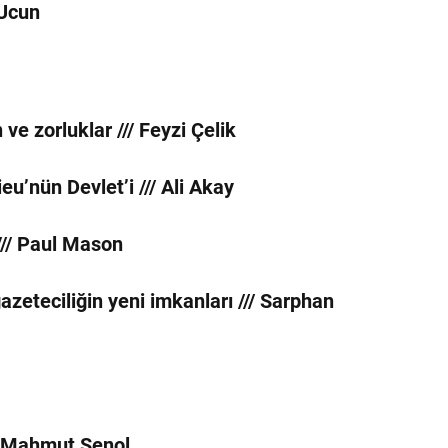
 Ucun
ve zorluklar /// Feyzi Çelik
u’nün Devlet’i /// Ali Akay
/// Paul Mason
zeteciliğin yeni imkanları /// Sarphan
// Mahmut Şenol