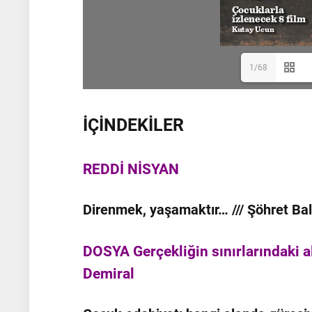
1/68
İÇİNDEKİLER
REDDİ NİSYAN
Direnmek, yaşamaktır… /// Şöhret Ba
DOSYA Gerçekliğin sınırlarındaki al
Demiral