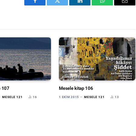
Facebook
Twitter
LinkedIn
WhatsApp
Emai
p 107
Mesele kitap 106
MESELE 121
16
1 EKIM 2015
MESELE 121
13