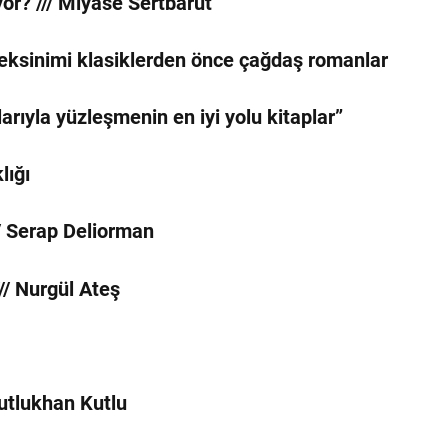
or? /// Miyase Sertbarut
eksinimi klasiklerden önce çağdaş romanlar
ıyla yüzleşmenin en iyi yolu kitaplar”
lığı
// Serap Deliorman
// Nurgül Ateş
Kutlukhan Kutlu