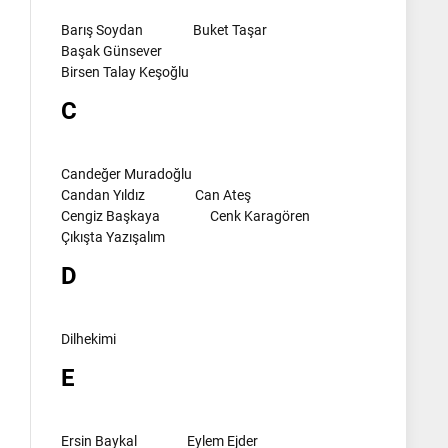
Barış Soydan
Buket Taşar
Başak Günsever
Birsen Talay Keşoğlu
C
Candeğer Muradoğlu
Candan Yıldız
Can Ateş
Cengiz Başkaya
Cenk Karagören
Çıkışta Yazışalım
D
Dilhekimi
E
Ersin Baykal
Eylem Ejder