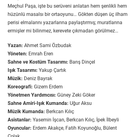
Meçhul Paşa, işte bu serüveni anlatan hem şenlikli hem
hüzünlü masalsı bir ortaoyunu… Gökten düşen üç ilham
perisi elmalarını yazarlarına paylaştırmış; muratlarına
ermişler mi bilinmez, kerevete çıkmadan görülmez…
Yazan:
Ahmet Sami Özbudak
Yöneten:
Emrah Eren
Sahne ve Kostüm Tasarımı:
Barış Dinçel
Işık Tasarımı:
Yakup Çartık
Müzik:
Deniz Bayrak
Koreografi:
Gizem Erdem
Yönetmen Yardımcısı:
Güney Zeki Göker
Sahne Amiri-Işık Kumanda:
Uğur Aksu
Müzik Kumanda:
Berkcan Kılıç
Asistanlar:
Yasemin İşcan, Berkcan Kılıç, İpek İlbeyli
Oyuncular:
Erdem Akakçe, Fatih Koyunoğlu, Bülent
Çolak