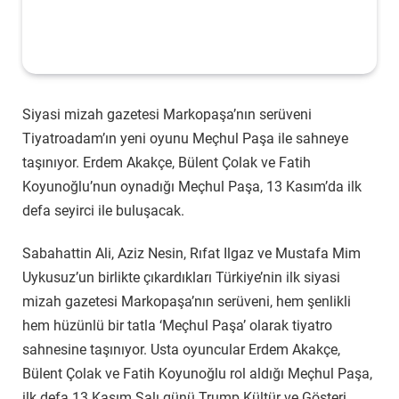
Siyasi mizah gazetesi Markopaşa’nın serüveni
Tiyatroadam’ın yeni oyunu Meçhul Paşa ile sahneye
taşınıyor. Erdem Akakçe, Bülent Çolak ve Fatih
Koyunoğlu’nun oynadığı Meçhul Paşa, 13 Kasım’da ilk
defa seyirci ile buluşacak.
Sabahattin Ali, Aziz Nesin, Rıfat Ilgaz ve Mustafa Mim
Uykusuz’un birlikte çıkardıkları Türkiye’nin ilk siyasi
mizah gazetesi Markopaşa’nın serüveni, hem şenlikli
hem hüzünlü bir tatla ‘Meçhul Paşa’ olarak tiyatro
sahnesine taşınıyor. Usta oyuncular Erdem Akakçe,
Bülent Çolak ve Fatih Koyunoğlu rol aldığı Meçhul Paşa,
ilk defa 13 Kasım Salı günü Trump Kültür ve Gösteri