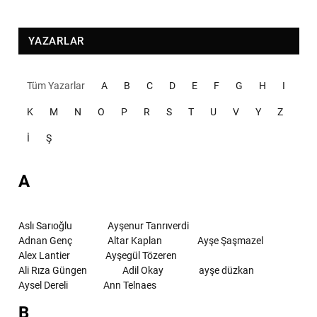
YAZARLAR
Tüm Yazarlar
A
B
C
D
E
F
G
H
I
K
M
N
O
P
R
S
T
U
V
Y
Z
İ
Ş
A
Aslı Sarıoğlu
Ayşenur Tanrıverdi
Adnan Genç
Altar Kaplan
Ayşe Şaşmazel
Alex Lantier
Ayşegül Tözeren
Ali Rıza Güngen
Adil Okay
ayşe düzkan
Aysel Dereli
Ann Telnaes
B