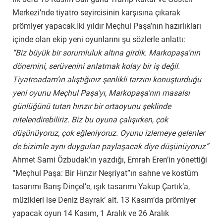
Merkezi’nde tiyatro seyircisinin karşısına çıkarak
prömiyer yapacak.İki yıldır Meçhul Paşa’nın hazırlıkları
içinde olan ekip yeni oyunlarını şu sözlerle anlattı:
“Biz büyük bir sorumluluk altına girdik. Markopaşa’nın
dönemini, serüvenini anlatmak kolay bir iş değil.
Tiyatroadam’ın alıştığınız şenlikli tarzını konuşturduğu
yeni oyunu Meçhul Paşa’yı, Markopaşa’nın masalsı
günlüğünü tutan hınzır bir ortaoyunu şeklinde
nitelendirebiliriz. Biz bu oyuna çalışırken, çok
düşünüyoruz, çok eğleniyoruz. Oyunu izlemeye gelenler
de bizimle aynı duyguları paylaşacak diye düşünüyoruz”
Ahmet Sami Özbudak’ın yazdığı, Emrah Eren’in yönettiği
“Meçhul Paşa: Bir Hınzır Neşriyat”ın sahne ve kostüm
tasarımı Barış Dinçel’e, ışık tasarımı Yakup Çartık’a,
müzikleri ise Deniz Bayrak’ ait. 13 Kasım’da prömiyer
yapacak oyun 14 Kasım, 1 Aralık ve 26 Aralık