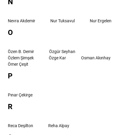
N
Nevra Akdemir
Nur Tuksavul
Nur Ergelen
O
Özen B. Demir
Özgür Seyhan
Özlem Şimşek
Özge Kar
Osman Akınhay
Ömer Çeşit
P
Pınar Çekirge
R
Reca Deşilton
Reha Alpay