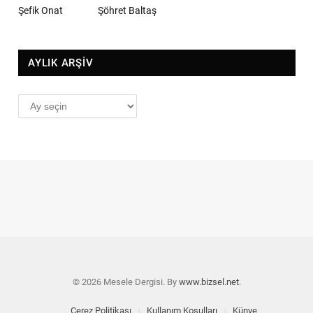
Şefik Onat
Şöhret Baltaş
AYLIK ARŞİV
AYLIK
ARŞİV
© 2026 Mesele Dergisi. By
www.bizsel.net
.
Çerez Politikası
Kullanım Koşulları
Künye