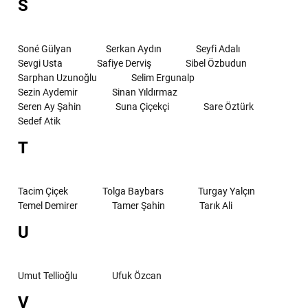
S
Soné Gülyan
Serkan Aydın
Seyfi Adalı
Sevgi Usta
Safiye Derviş
Sibel Özbudun
Sarphan Uzunoğlu
Selim Ergunalp
Sezin Aydemir
Sinan Yıldırmaz
Seren Ay Şahin
Suna Çiçekçi
Sare Öztürk
Sedef Atik
T
Tacim Çiçek
Tolga Baybars
Turgay Yalçın
Temel Demirer
Tamer Şahin
Tarık Ali
U
Umut Tellioğlu
Ufuk Özcan
V