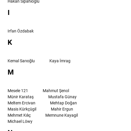
Hakan Sipahioğlu
I
Irfan Özdabak
K
Kemal Sarıoğlu
Kaya İmrag
M
Mesele 121
Mahmut Şenol
Münir Karataş
Mustafa Günay
Meltem Ercivan
Mehtap Doğan
Masis Kürkçügil
Mahir Ergun
Mehmet Kılıç
Memnune Kayagil
Michael Löwy