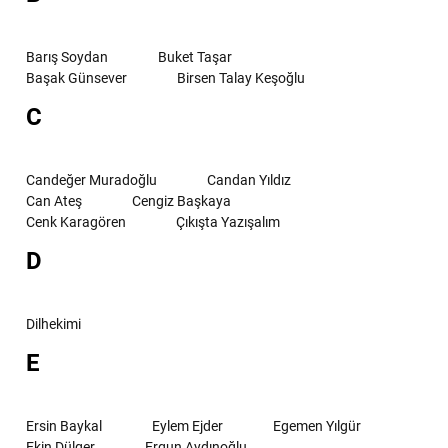
Barış Soydan
Buket Taşar
Başak Günsever
Birsen Talay Keşoğlu
C
Candeğer Muradoğlu
Candan Yıldız
Can Ateş
Cengiz Başkaya
Cenk Karagören
Çıkışta Yazışalım
D
Dilhekimi
E
Ersin Baykal
Eylem Ejder
Egemen Yılgür
Ekin Dülger
Ergun Aydınoğlu