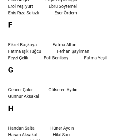
Erol Yeşilyurt
Ebru Soytemel
Enis Rıza Sakızlı
Eser Ördem
F
Fikret Başkaya
Fatma Altun
Fatma Işık Tuğcu
Ferhan Şaylıman
Feyzi Çelik
Foti Benlisoy
Fatma Yeşil
G
Gencer Çakır
Gülseren Aydın
Günnur Aksakal
H
Handan Salta
Hüner Aydın
Hasan Aksakal
Hilal Sarı