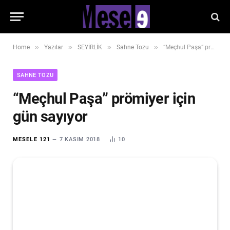
»
»
»
»
Home
Yazılar
SEYİRLİK
Sahne Tozu
“Meçhul Paşa” prömiyer için gün sayıyor
SAHNE TOZU
“Meçhul Paşa” prömiyer için
gün sayıyor
MESELE 121
7 KASIM 2018
10