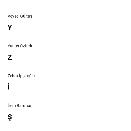
Veysel Gültaş
Y
Yunus Öztürk
Z
Zehra İpşiroğlu
İ
İrem Barutçu
Ş