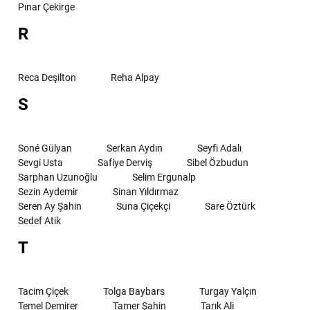
Pınar Çekirge
R
Reca Deşilton
Reha Alpay
S
Soné Gülyan
Serkan Aydın
Seyfi Adalı
Sevgi Usta
Safiye Derviş
Sibel Özbudun
Sarphan Uzunoğlu
Selim Ergunalp
Sezin Aydemir
Sinan Yıldırmaz
Seren Ay Şahin
Suna Çiçekçi
Sare Öztürk
Sedef Atik
T
Tacim Çiçek
Tolga Baybars
Turgay Yalçın
Temel Demirer
Tamer Şahin
Tarık Ali