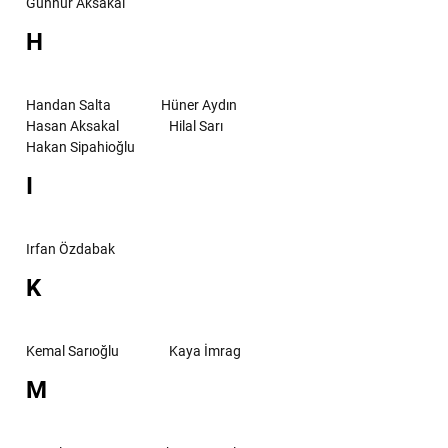
Günnur Aksakal
H
Handan Salta
Hüner Aydın
Hasan Aksakal
Hilal Sarı
Hakan Sipahioğlu
I
Irfan Özdabak
K
Kemal Sarıoğlu
Kaya İmrag
M