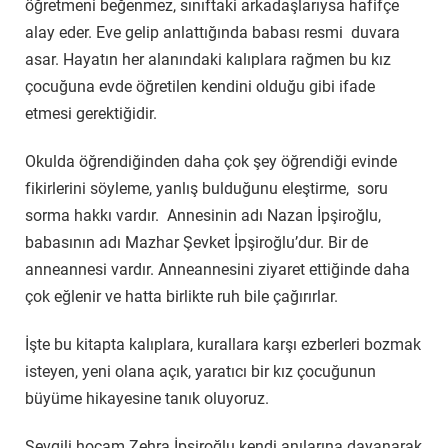
öğretmeni beğenmez, sınıftaki arkadaşlarıysa hafifçe
alay eder. Eve gelip anlattığında babası resmi duvara
asar. Hayatın her alanındaki kalıplara rağmen bu kız
çocuğuna evde öğretilen kendini olduğu gibi ifade
etmesi gerektiğidir.
Okulda öğrendiğinden daha çok şey öğrendiği evinde
fikirlerini söyleme, yanlış bulduğunu eleştirme, soru
sorma hakkı vardır. Annesinin adı Nazan İpşiroğlu,
babasının adı Mazhar Şevket İpşiroğlu’dur. Bir de
anneannesi vardır. Anneannesini ziyaret ettiğinde daha
çok eğlenir ve hatta birlikte ruh bile çağırırlar.
İşte bu kitapta kalıplara, kurallara karşı ezberleri bozmak
isteyen, yeni olana açık, yaratıcı bir kız çocuğunun
büyüme hikayesine tanık oluyoruz.
Sevgili hocam Zehra İpşiroğlu kendi anılarına dayanarak