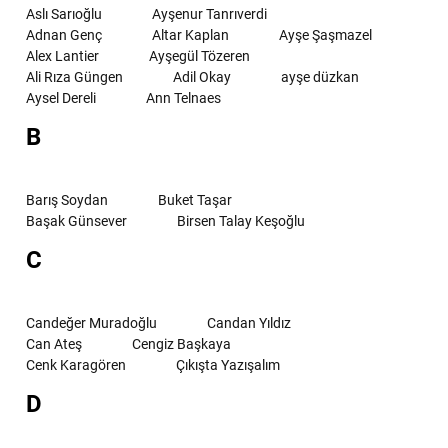
Aslı Sarıoğlu
Ayşenur Tanrıverdi
Adnan Genç
Altar Kaplan
Ayşe Şaşmazel
Alex Lantier
Ayşegül Tözeren
Ali Rıza Güngen
Adil Okay
ayşe düzkan
Aysel Dereli
Ann Telnaes
B
Barış Soydan
Buket Taşar
Başak Günsever
Birsen Talay Keşoğlu
C
Candeğer Muradoğlu
Candan Yıldız
Can Ateş
Cengiz Başkaya
Cenk Karagören
Çıkışta Yazışalım
D