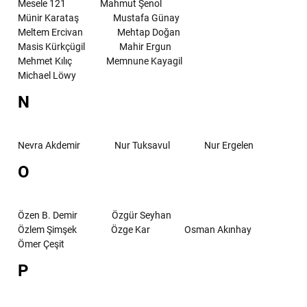
Mesele 121
Mahmut Şenol
Münir Karataş
Mustafa Günay
Meltem Ercivan
Mehtap Doğan
Masis Kürkçügil
Mahir Ergun
Mehmet Kılıç
Memnune Kayagil
Michael Löwy
N
Nevra Akdemir
Nur Tuksavul
Nur Ergelen
O
Özen B. Demir
Özgür Seyhan
Özlem Şimşek
Özge Kar
Osman Akınhay
Ömer Çeşit
P