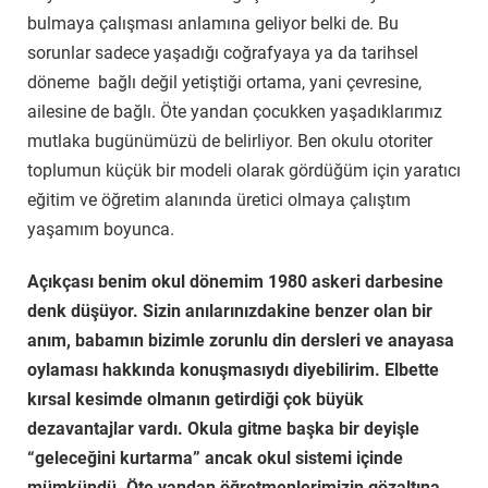
bulmaya çalışması anlamına geliyor belki de. Bu
sorunlar sadece yaşadığı coğrafyaya ya da tarihsel
döneme bağlı değil yetiştiği ortama, yani çevresine,
ailesine de bağlı. Öte yandan çocukken yaşadıklarımız
mutlaka bugünümüzü de belirliyor. Ben okulu otoriter
toplumun küçük bir modeli olarak gördüğüm için yaratıcı
eğitim ve öğretim alanında üretici olmaya çalıştım
yaşamım boyunca.
Açıkçası benim okul dönemim 1980 askeri darbesine
denk düşüyor. Sizin anılarınızdakine benzer olan bir
anım, babamın bizimle zorunlu din dersleri ve anayasa
oylaması hakkında konuşmasıydı diyebilirim. Elbette
kırsal kesimde olmanın getirdiği çok büyük
dezavantajlar vardı. Okula gitme başka bir deyişle
“geleceğini kurtarma” ancak okul sistemi içinde
mümkündü. Öte yandan öğretmenlerimizin gözaltına