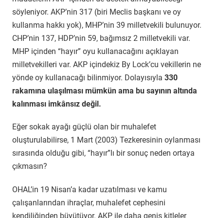
söyleniyor. AKP’nin 317 (biri Meclis başkanı ve oy
kullanma hakkı yok), MHP’nin 39 milletvekili bulunuyor.
CHP’nin 137, HDP’nin 59, bağımsız 2 milletvekili var.
MHP içinden “hayır” oyu kullanacağını açıklayan
milletvekilleri var. AKP içindekiz By Lock’cu vekillerin ne
yönde oy kullanacağı bilinmiyor. Dolayısıyla
330
rakamına ulaşılması mümkün ama bu sayının altında
kalınması imkânsız değil.
Eğer sokak ayağı güçlü olan bir muhalefet
oluşturulabilirse, 1 Mart (2003) Tezkeresinin oylanması
sırasında olduğu gibi, “hayır”lı bir sonuç neden ortaya
çıkmasın?
OHAL’in 19 Nisan’a kadar uzatılması ve kamu
çalışanlarından ihraçlar, muhalefet cephesini
kendiliğinden büyütüyor. AKP ile daha geniş kitleler