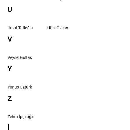
U
Umut Tellioğlu
Ufuk Özcan
V
Veysel Gültaş
Y
Yunus Öztürk
Z
Zehra İpşiroğlu
İ