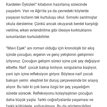
Kardelen Öyküleri” kitabının hazırlanış sürecinde
yaşadım. Van ve Ağrı’da ya da çevredeki köylerde
yaşayan kızların tek kurtuluşu okul. Sımsıkı sarılmışlar
okula derslerine. Çünkü ancak okuyarak berdel karşılığı
verilme, erken evlendirilme gibi ölesiye korktuklarını
sorunlardan kurtulabilirler.
“Mavi Eşek” anı roman olduğu için kronolojik bir akış
içinde çocuğun, ergenin ve genç yetişkinin gelişimini
izliyoruz. Çocuğun gelişim süreci içine çok şey değişiyor
elbette. Naif çocuk bakışı kırılıyor, sorgulama başlıyor,
yani işin içine refleksiyon giriyor. Böylece naif çocuk
bakışın yerini eleştirel bir duruş çerçevesinde bir arayış
alıyor. Bu tabi ki çok bana özgü bir şey, yaşadığım
sürede sürecek. Refleksiyonu kolaylaştıran çocuğun
daha küçük yaşta farklı coğrafyalarda yaşaması ve
farklı kültürlerle yoğurulması. Bu da gözlemciliğini