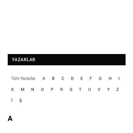
YAZARLAR
Tüm Yazarlar
A
B
C
D
E
F
G
H
I
K
M
N
O
P
R
S
T
U
V
Y
Z
İ
Ş
A