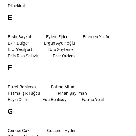
Dilhekimi
E
Ersin Baykal
Eylem Ejder
Egemen Yılgür
Ekin Dülger
Ergun Aydınoğlu
Erol Yeşilyurt
Ebru Soytemel
Enis Rıza Sakızlı
Eser Ördem
F
Fikret Başkaya
Fatma Altun
Fatma Işık Tuğcu
Ferhan Şaylıman
Feyzi Çelik
Foti Benlisoy
Fatma Yeşil
G
Gencer Çakır
Gülseren Aydın