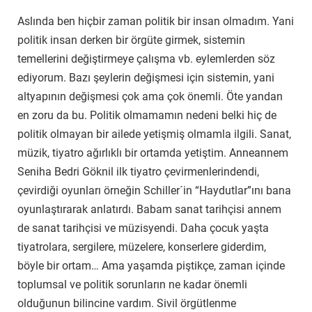
Aslında ben hiçbir zaman politik bir insan olmadım. Yani
politik insan derken bir örgüte girmek, sistemin
temellerini değiştirmeye çalışma vb. eylemlerden söz
ediyorum. Bazı şeylerin değişmesi için sistemin, yani
altyapının değişmesi çok ama çok önemli. Öte yandan
en zoru da bu. Politik olmamamın nedeni belki hiç de
politik olmayan bir ailede yetişmiş olmamla ilgili. Sanat,
müzik, tiyatro ağırlıklı bir ortamda yetiştim. Anneannem
Seniha Bedri Göknil ilk tiyatro çevirmenlerindendi,
çevirdiği oyunları örneğin Schiller´in “Haydutlar”ını bana
oyunlaştırarak anlatırdı. Babam sanat tarihçisi annem
de sanat tarihçisi ve müzisyendi. Daha çocuk yaşta
tiyatrolara, sergilere, müzelere, konserlere giderdim,
böyle bir ortam… Ama yaşamda piştikçe, zaman içinde
toplumsal ve politik sorunların ne kadar önemli
olduğunun bilincine vardım. Sivil örgütlenme