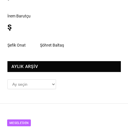
İrem Barutçu
Ş
Şefik Onat
Şöhret Baltaş
AYLIK ARŞİV
AYLIK
ARŞİV
MESELE'DEN