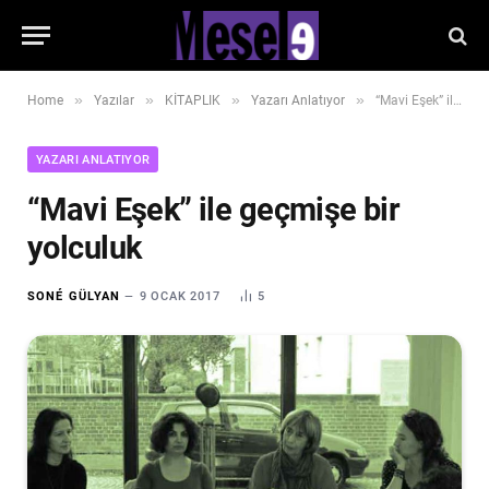
»
»
»
»
Home
Yazılar
KİTAPLIK
Yazarı Anlatıyor
“Mavi Eşek” ile geçmişe bir yolculuk
YAZARI ANLATIYOR
“Mavi Eşek” ile geçmişe bir
yolculuk
SONÉ GÜLYAN
9 OCAK 2017
5