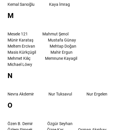
Kemal Sarıoğlu
Kaya İmrag
M
Mesele 121
Mahmut Şenol
Münir Karataş
Mustafa Günay
Meltem Ercivan
Mehtap Doğan
Masis Kürkçügil
Mahir Ergun
Mehmet Kılıç
Memnune Kayagil
Michael Löwy
N
Nevra Akdemir
Nur Tuksavul
Nur Ergelen
O
Özen B. Demir
Özgür Seyhan
Özlem Şimşek
Özge Kar
Osman Akınhay