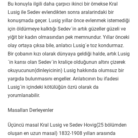
Bu konuyla ilgili daha çarpıcı ikinci bir örnekse Kral
Lusig ile Sedev evlendikten sonra aralarindaki bir
konuşmada geçer. Lusig yıllar önce evlenmek istemediği
için öldürmeye kalktığı Sedev´in artık güzeller güzeli ve
yiğit bir kadın olmasından pek memnundur. Yıllar önceki
olay ortaya çıksa bile, anlatıcı Lusig´e toz kondurmaz.
Bir çobanın kızı olarak dünyaya geldiği halde, artık Lusig
´in karısı olan Sedev´in kraliçe olduğunun altını çizerek
okuyucunun(dinleyicinin) Lusig hakkında olumsuz bir
yargıda bulunmasını engeller. Anlatıcının bu ifadesi
Lusig´in içindeki kötülüğün özrü olarak da
yorumlanabilir.
Masalları Derleyenler
Üçüncü masal Kral Lusig ve Sedev Hovig(25 bölümden
oluşan en uzun masal) 1832-1908 yılları arasında