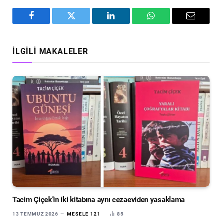
Facebook
Twitter
LinkedIn
WhatsApp
Email
İLGILI MAKALELER
Tacim Çiçek’in iki kitabına aynı cezaeviden yasaklama
13 TEMMUZ 2026
MESELE 121
85