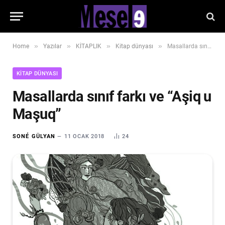
»
»
»
»
Home
Yazılar
KİTAPLIK
Kitap dünyası
Masallarda sınıf farkı ve “Aşiq u Maşuq”
KITAP DÜNYASI
Masallarda sınıf farkı ve “Aşiq u
Maşuq”
SONÉ GÜLYAN
11 OCAK 2018
24