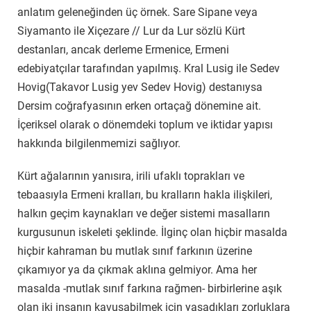
anlatım geleneğinden üç örnek. Sare Sipane veya
Siyamanto ile Xiçezare // Lur da Lur sözlü Kürt
destanları, ancak derleme Ermenice, Ermeni
edebiyatçılar tarafından yapılmış. Kral Lusig ile Sedev
Hovig(Takavor Lusig yev Sedev Hovig) destanıysa
Dersim coğrafyasının erken ortaçağ dönemine ait.
İçeriksel olarak o dönemdeki toplum ve iktidar yapısı
hakkında bilgilenmemizi sağlıyor.
Kürt ağalarının yanısıra, irili ufaklı toprakları ve
tebaasıyla Ermeni kralları, bu kralların hakla ilişkileri,
halkın geçim kaynakları ve değer sistemi masalların
kurgusunun iskeleti şeklinde. İlginç olan hiçbir masalda
hiçbir kahraman bu mutlak sınıf farkının üzerine
çıkamıyor ya da çıkmak aklına gelmiyor. Ama her
masalda -mutlak sınıf farkına rağmen- birbirlerine aşık
olan iki insanın kavuşabilmek için yaşadıkları zorluklara