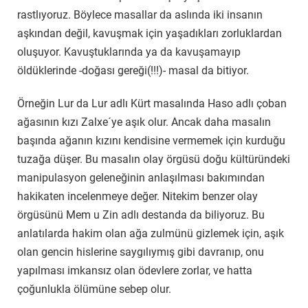
rastlıyoruz. Böylece masallar da aslında iki insanın
aşkından değil, kavuşmak için yaşadıkları zorluklardan
oluşuyor. Kavuştuklarında ya da kavuşamayıp
öldüklerinde -doğası gereği(!!!)- masal da bitiyor.
Örneğin Lur da Lur adlı Kürt masalında Haso adlı çoban
ağasının kızı Zalxe´ye aşık olur. Ancak daha masalın
başında ağanın kızını kendisine vermemek için kurduğu
tuzağa düşer. Bu masalın olay örgüsü doğu kültüründeki
manipulasyon geleneğinin anlaşılması bakımından
hakikaten incelenmeye değer. Nitekim benzer olay
örgüsünü Mem u Zin adlı destanda da biliyoruz. Bu
anlatılarda hakim olan ağa zulmünü gizlemek için, aşık
olan gencin hislerine saygılıymış gibi davranıp, onu
yapılması imkansız olan ödevlere zorlar, ve hatta
çoğunlukla ölümüne sebep olur.