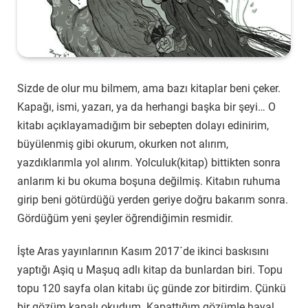
Sizde de olur mu bilmem, ama bazı kitaplar beni çeker.
Kapağı, ismi, yazarı, ya da herhangi başka bir şeyi… O
kitabı açıklayamadığım bir sebepten dolayı edinirim,
büyülenmiş gibi okurum, okurken not alırım,
yazdıklarımla yol alırım. Yolculuk(kitap) bittikten sonra
anlarım ki bu okuma boşuna değilmiş. Kitabın ruhuma
girip beni götürdüğü yerden geriye doğru bakarım sonra.
Gördüğüm yeni şeyler öğrendiğimin resmidir.
İşte Aras yayınlarının Kasım 2017´de ikinci baskısını
yaptığı Aşiq u Maşuq adlı kitap da bunlardan biri. Topu
topu 120 sayfa olan kitabı üç günde zor bitirdim. Çünkü
bir gözüm kapalı okudum. Kapattığım gözümle hayal