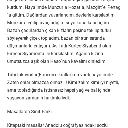
kurdum. Hayalimde Munzur´a Hozat´a, Mazgirt´e, Pertag
´a gittim. Dağlardan yuvarlandım, devlerle karşılaştım,
Munzur´a eğilip avuçladığım suyu kana kana içtim.
Bazan çadırlardan çıkan kızların peşine takılıp türkü
söyleyerek çiçek topladım, bazan bir atın sırtında
düşmanlarla çatıştım. Asıl adı Kürtçe Siyabend olan
Ermeni Siyamonta ile karşılaştım. Ağanın kızına
umutsuzca aşık olan Haso´nun kavalını dinledim.
Tabi takavorlar(Ermenice krallar) da vardı hayalimde.
Zaten onlar olmazsa olmaz…! Kimi zalim kimi iyi niyetli,
ama topladığında istisnasız hepsi yağ ve bal içinde
yaşayan zamanın hakimleriydi.
Masallarda Sınıf Farkı
Kitaptaki masallar Anadolu coğrafyasındaki sözlü