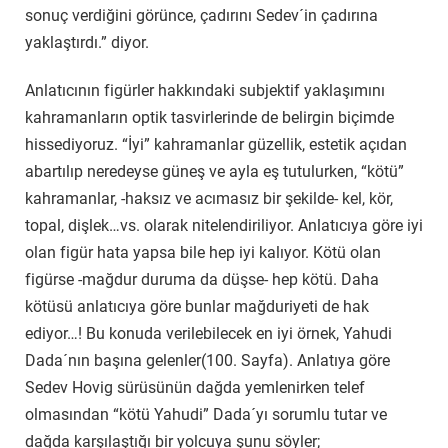
sonuç verdiğini görünce, çadırını Sedev´in çadırına
yaklaştırdı.” diyor.
Anlatıcının figürler hakkındaki subjektif yaklaşımını
kahramanların optik tasvirlerinde de belirgin biçimde
hissediyoruz. “İyi” kahramanlar güzellik, estetik açıdan
abartılıp neredeyse güneş ve ayla eş tutulurken, “kötü”
kahramanlar, -haksız ve acımasız bir şekilde- kel, kör,
topal, dişlek…vs. olarak nitelendiriliyor. Anlatıcıya göre iyi
olan figür hata yapsa bile hep iyi kalıyor. Kötü olan
figürse -mağdur duruma da düşse- hep kötü. Daha
kötüsü anlatıcıya göre bunlar mağduriyeti de hak
ediyor…! Bu konuda verilebilecek en iyi örnek, Yahudi
Dada´nın başına gelenler(100. Sayfa). Anlatıya göre
Sedev Hovig sürüsünün dağda yemlenirken telef
olmasından “kötü Yahudi” Dada´yı sorumlu tutar ve
dağda karşılaştığı bir yolcuya şunu söyler;