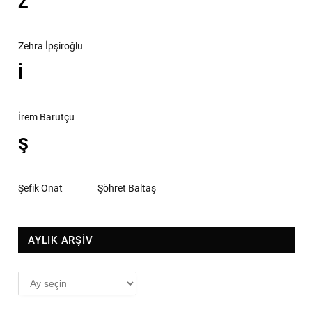
Z
Zehra İpşiroğlu
İ
İrem Barutçu
Ş
Şefik Onat
Şöhret Baltaş
AYLIK ARŞİV
AYLIK
ARŞİV