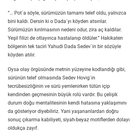
“… Pot´a söyle, sürümüzün tamamı telef oldu, yalnızca
bini kaldı. Dersin ki o Dada´yı köyden atsınlar.
Sürümüzün kırılmasının nedeni odur, zira aç kaldılar.
Yeşil filizi de otlayınca hastalanıp öldüler.” Hakikaten
bölgenin tek taciri Yahudi Dada Sedev´in bir sözüyle
köyden atılır.
Oysa olay örgüsünde metnin yüzeyine kodlandığı gibi,
sürünün telef olmasında Sedev Hovig´in
tecrübesizliğinin ve sürü yemlenirken tütün içip
kendinden geçmesinin büyük rolü vardır. Bu çelişik
durum doğu mentalitesinin kendi hatasına yaklaşımını
da gösteriyor diyebiliriz. Yani yaşananlardan doğru
sonuç çıkarma kabiliyeti, siyah-beyaz motiflerden dolayı
oldukça zayıf.