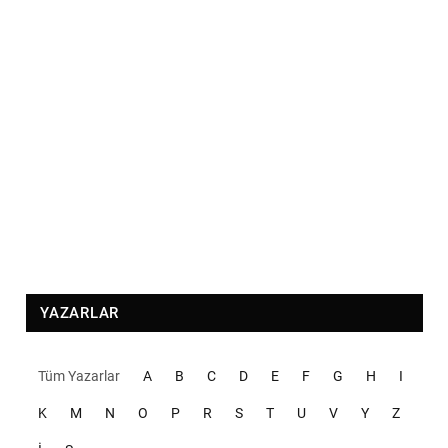
YAZARLAR
Tüm Yazarlar
A
B
C
D
E
F
G
H
I
K
M
N
O
P
R
S
T
U
V
Y
Z