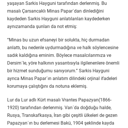
yaşayan Sarkis Hayguni tarafından derlenmiş. Bu
masalı Çarsancaklı Minas Papar´dan dinlediğini
kaydeden Sarkis Hayguni anlatılanları kaydederken
aynızamanda şunları da not etmiş:
“Minas bu uzun efsaneyi bir solukta, hiç durmadan
anlattı, bu nedenle uydurmadığına ve halk söylencesine
sadık kaldığına eminim. Böylece masalcılarımıza ve
Dersim´le, yöre halkının yasantısıyla ilgilenenlere önemli
bir hizmet sunduğumu sanıyorum.” Sarkis Hayguni
ayrıca Minas Papar´ın anlatım dilindeki orjinal ifadeleri
korumaya çalıştığını da notuna eklemiş.
Lur da Lur adlı Kürt masalı Vrantes Papazyan(1866-
1920) tarafından derlenmiş. Van´da doğduğu halde,
Rusya, Transkafkasya, İran gibi çeşitli ülkeleri de gezen
Papazyan´ın bu derlemesi Bakü, 1904 şeklinde kayda