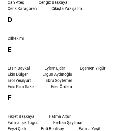
Can Ateş
Cengiz Başkaya
Cenk Karagören
Çıkışta Yazışalım
D
Dilhekimi
E
Ersin Baykal
Eylem Ejder
Egemen Yılgür
Ekin Dülger
Ergun Aydınoğlu
Erol Yeşilyurt
Ebru Soytemel
Enis Rıza Sakızlı
Eser Ördem
F
Fikret Başkaya
Fatma Altun
Fatma Işık Tuğcu
Ferhan Şaylıman
Feyzi Çelik
Foti Benlisoy
Fatma Yeşil