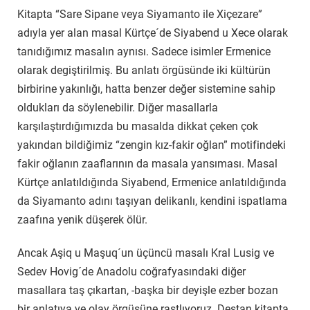
Kitapta “Sare Sipane veya Siyamanto ile Xiçezare”
adıyla yer alan masal Kürtçe´de Siyabend u Xece olarak
tanıdığımız masalın aynısı. Sadece isimler Ermenice
olarak degiştirilmiş. Bu anlatı örgüsünde iki kültürün
birbirine yakınlığı, hatta benzer değer sistemine sahip
oldukları da söylenebilir. Diğer masallarla
karşılaştırdığımızda bu masalda dikkat çeken çok
yakından bildiğimiz “zengin kız-fakir oğlan” motifindeki
fakir oğlanın zaaflarının da masala yansıması. Masal
Kürtçe anlatıldığında Siyabend, Ermenice anlatıldığında
da Siyamanto adını taşıyan delikanlı, kendini ispatlama
zaafına yenik düşerek ölür.
Ancak Aşiq u Maşuq´un üçüncü masalı Kral Lusig ve
Sedev Hovig´de Anadolu coğrafyasındaki diğer
masallara taş çıkartan, -başka bir deyişle ezber bozan
bir anlatıya ve olay örgüsüne rastlıyoruz. Destan kitapta