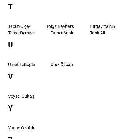
T
Tacim Çiçek
Tolga Baybars
Turgay Yalçın
Temel Demirer
Tamer Şahin
Tarık Ali
U
Umut Tellioğlu
Ufuk Özcan
V
Veysel Gültaş
Y
Yunus Öztürk