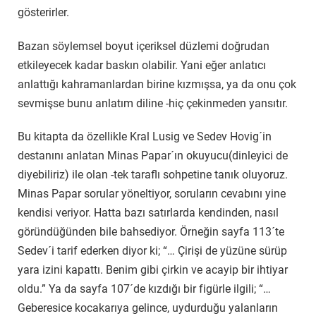
gösterirler.
Bazan söylemsel boyut içeriksel düzlemi doğrudan
etkileyecek kadar baskın olabilir. Yani eğer anlatıcı
anlattığı kahramanlardan birine kızmışsa, ya da onu çok
sevmişse bunu anlatım diline -hiç çekinmeden yansıtır.
Bu kitapta da özellikle Kral Lusig ve Sedev Hovig´in
destanını anlatan Minas Papar´ın okuyucu(dinleyici de
diyebiliriz) ile olan -tek taraflı sohpetine tanık oluyoruz.
Minas Papar sorular yöneltiyor, soruların cevabını yine
kendisi veriyor. Hatta bazı satırlarda kendinden, nasıl
göründüğünden bile bahsediyor. Örneğin sayfa 113´te
Sedev´i tarif ederken diyor ki; “… Çirişi de yüzüne sürüp
yara izini kapattı. Benim gibi çirkin ve acayip bir ihtiyar
oldu.” Ya da sayfa 107´de kızdığı bir figürle ilgili; “…
Geberesice kocakarıya gelince, uydurduğu yalanların