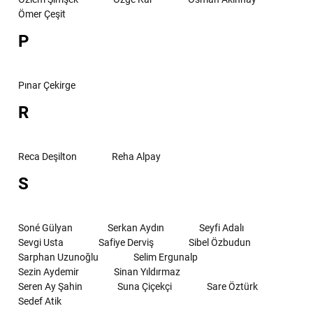
Ömer Çeşit
P
Pınar Çekirge
R
Reca Deşilton
Reha Alpay
S
Soné Gülyan
Serkan Aydın
Seyfi Adalı
Sevgi Usta
Safiye Derviş
Sibel Özbudun
Sarphan Uzunoğlu
Selim Ergunalp
Sezin Aydemir
Sinan Yıldırmaz
Seren Ay Şahin
Suna Çiçekçi
Sare Öztürk
Sedef Atik