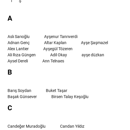
İ
Ş
A
Aslı Sarıoğlu
Ayşenur Tanrıverdi
Adnan Genç
Altar Kaplan
Ayşe Şaşmazel
Alex Lantier
Ayşegül Tözeren
Ali Rıza Güngen
Adil Okay
ayşe düzkan
Aysel Dereli
Ann Telnaes
B
Barış Soydan
Buket Taşar
Başak Günsever
Birsen Talay Keşoğlu
C
Candeğer Muradoğlu
Candan Yıldız