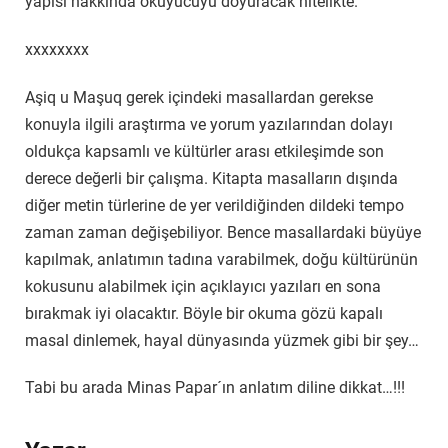
yapısı hakkında okuyucuyu doyuracak nitelikte.
xxxxxxxx
Aşiq u Maşuq gerek içindeki masallardan gerekse
konuyla ilgili araştırma ve yorum yazılarından dolayı
oldukça kapsamlı ve kültürler arası etkileşimde son
derece değerli bir çalışma. Kitapta masalların dışında
diğer metin türlerine de yer verildiğinden dildeki tempo
zaman zaman değişebiliyor. Bence masallardaki büyüye
kapılmak, anlatımın tadına varabilmek, doğu kültürünün
kokusunu alabilmek için açıklayıcı yazıları en sona
bırakmak iyi olacaktır. Böyle bir okuma gözü kapalı
masal dinlemek, hayal dünyasında yüzmek gibi bir şey…
Tabi bu arada Minas Papar´ın anlatım diline dikkat…!!!