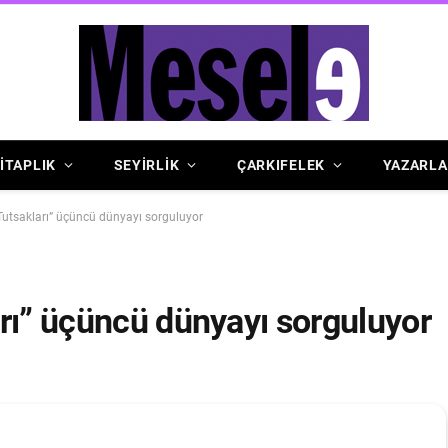
İTAPLIK
SEYİRLİK
ÇARKIFELEK
YAZARLA
Tutsakları” üçüncü dünyayı sorguluyor
rı” üçüncü dünyayı sorguluyor