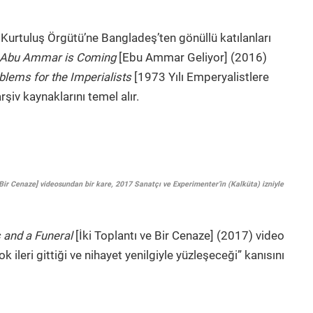
 Kurtuluş Örgütü’ne Bangladeş’ten gönüllü katılanları
Abu Ammar is Coming
[Ebu Ammar Geliyor] (2016)
lems for the Imperialists
[1973 Yılı Emperyalistlere
şiv kaynaklarını temel alır.
r Cenaze] videosundan bir kare, 2017 Sanatçı ve Experimenter’in (Kalküta) izniyle
 and a Funeral
[İki Toplantı ve Bir Cenaze]
(2017) video
ok ileri gittiği ve nihayet yenilgiyle yüzleşeceği” kanısını