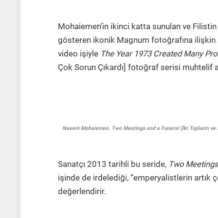
Mohaiemen’in ikinci katta sunulan ve Filistin
gösteren ikonik Magnum fotoğrafına ilişkin
video işiyle
The Year 1973 Created Many Prob
Çok Sorun Çıkardı] fotoğraf serisi muhtelif ar
Naeem Mohaiemen, Two Meetings and a Funeral [İki Toplantı ve Bi
Sanatçı 2013 tarihli bu seride,
Two Meetings
işinde de irdelediği, “emperyalistlerin artık ç
değerlendirir.