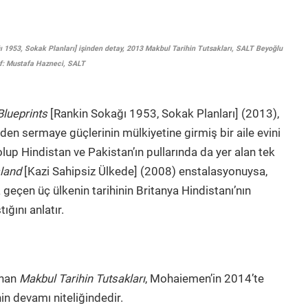
1953, Sokak Planları] işinden detay, 2013 Makbul Tarihin Tutsakları, SALT Beyoğlu
f: Mustafa Hazneci, SALT
Blueprints
[Rankin Sokağı 1953, Sokak Planları] (2013),
 eden sermaye güçlerinin mülkiyetine girmiş bir aile evini
 olup Hindistan ve Pakistan’ın pullarında da yer alan tek
land
[Kazi Sahipsiz Ülkede] (2008) enstalasyonuysa,
 geçen üç ülkenin tarihinin Britanya Hindistanı’nın
ğını anlatır.
anan
Makbul Tarihin Tutsakları
, Mohaiemen’in 2014’te
in devamı niteliğindedir.