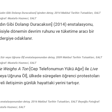
n Gibi Dolanıp Duracaksın] işinden detay, 2014 Makbul Tarihin Tutsakları, SALT
oğraf: Mustafa Hazneci, SALT
adın Gibi Dolanıp Duracaksın] (2014) enstalasyonu,
isiyle dönemin devrim ruhunu ve tüketime aracı bir
dergiye odaklanır.
 Sür veya Uğruna Öl] enstalasyonundan detay, 2009 Makbul Tarihin Tutsakları, SALT
oğraf: Mustafa Hazneci, SALT
e Weighs A Ton
[Cep Telefonumun Yükü Ağır] ile
Live
veya Uğruna Öl], ülkede süregelen öğrenci protestoları
li iletişimin günlük hayattaki yerini tartışır.
stalasyonundan detay, 2016 Makbul Tarihin Tutsakları, SALT Beyoğlu Fotoğraf:
stafa Hazneci, SALT