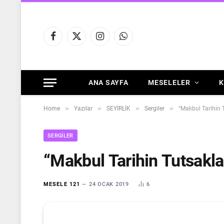
Facebook
X
Instagram
WhatsApp
(Twitter)
ANA SAYFA
MESELELER
K
»
»
»
»
Home
Yazılar
SEYİRLİK
Sergiler
“Makbul Tarihin 
SERGILER
“Makbul Tarihin Tutsakla
MESELE 121
24 OCAK 2019
6