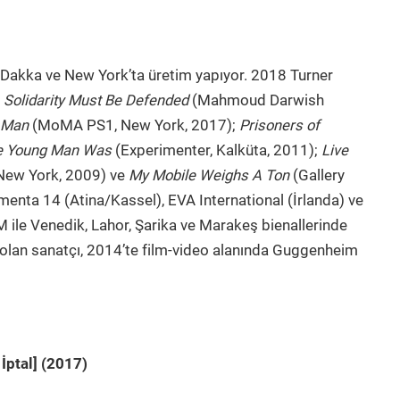
kka ve New York’ta üretim yapıyor. 2018 Turner
a
Solidarity Must Be Defended
(Mahmoud Darwish
t Man
(MoMA PS1, New York, 2017);
Prisoners of
e Young Man Was
(Experimenter, Kalküta, 2011);
Live
New York, 2009) ve
My Mobile Weighs A Ton
(Gallery
menta 14 (Atina/Kassel), EVA International (İrlanda) ve
le Venedik, Lahor, Şarika ve Marakeş bienallerinde
 olan sanatçı, 2014’te film-video alanında Guggenheim
İptal] (2017)