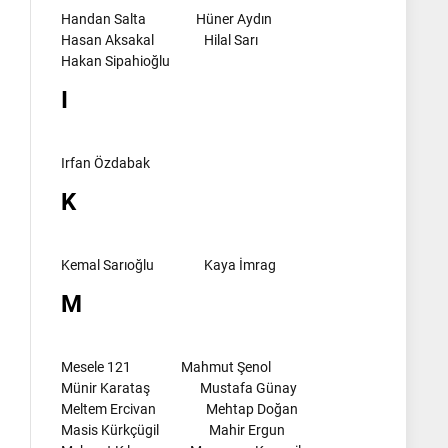
Handan Salta
Hüner Aydın
Hasan Aksakal
Hilal Sarı
Hakan Sipahioğlu
I
Irfan Özdabak
K
Kemal Sarıoğlu
Kaya İmrag
M
Mesele 121
Mahmut Şenol
Münir Karataş
Mustafa Günay
Meltem Ercivan
Mehtap Doğan
Masis Kürkçügil
Mahir Ergun