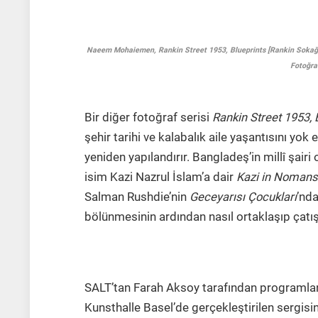
Naeem Mohaiemen, Rankin Street 1953, Blueprints [Rankin Sokağı 
Fotoğra
Bir diğer fotoğraf serisi
Rankin Street 1953, 
şehir tarihi ve kalabalık aile yaşantısını yok
yeniden yapılandırır. Bangladeş’in millî şairi
isim Kazi Nazrul İslam’a dair
Kazi in Nomans
Salman Rushdie’nin
Geceyarısı Çocukları
’nda
bölünmesinin ardından nasıl ortaklaşıp çatıştı
SALT’tan Farah Aksoy tarafından programl
Kunsthalle Basel’de gerçekleştirilen sergisin