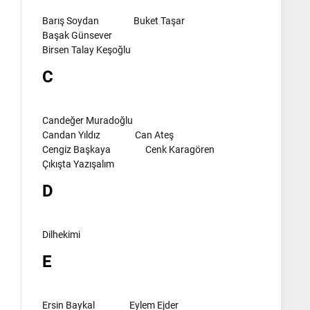
Barış Soydan
Buket Taşar
Başak Günsever
Birsen Talay Keşoğlu
C
Candeğer Muradoğlu
Candan Yıldız
Can Ateş
Cengiz Başkaya
Cenk Karagören
Çıkışta Yazışalım
D
Dilhekimi
E
Ersin Baykal
Eylem Ejder