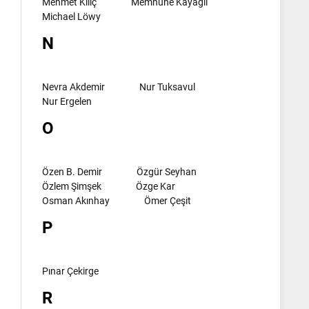
Mehmet Kılıç
Memnune Kayagil
Michael Löwy
N
Nevra Akdemir
Nur Tuksavul
Nur Ergelen
O
Özen B. Demir
Özgür Seyhan
Özlem Şimşek
Özge Kar
Osman Akınhay
Ömer Çeşit
P
Pınar Çekirge
R