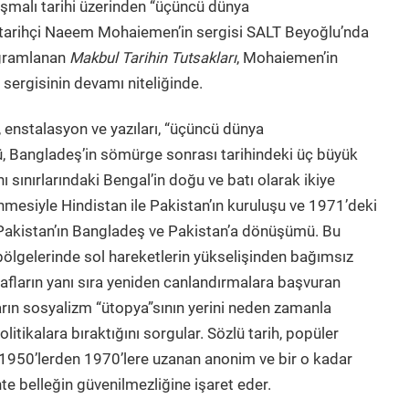
şmalı tarihi üzerinden “üçüncü dünya
 tarihçi Naeem Mohaiemen’in sergisi SALT Beyoğlu’nda
ogramlanan
Makbul Tarihin Tutsakları
, Mohaiemen’in
 sergisinin devamı niteliğinde.
 enstalasyon ve yazıları, “üçüncü dünya
 Bangladeş’in sömürge sonrası tarihindeki üç büyük
ı sınırlarındaki Bengal’in doğu ve batı olarak ikiye
ünmesiyle Hindistan ile Pakistan’ın kuruluşu ve 1971’deki
 Pakistan’ın Bangladeş ve Pakistan’a dönüşümü. Bu
 bölgelerinde sol hareketlerin yükselişinden bağımsız
rafların yanı sıra yeniden canlandırmalara başvuran
rın sosyalizm “ütopya”sının yerini neden zamanla
tikalara bıraktığını sorgular. Sözlü tarih, popüler
e 1950’lerden 1970’lere uzanan anonim ve bir o kadar
hte belleğin güvenilmezliğine işaret eder.