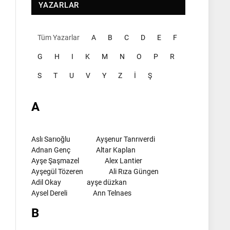
YAZARLAR
Tüm Yazarlar
A
B
C
D
E
F
G
H
I
K
M
N
O
P
R
S
T
U
V
Y
Z
İ
Ş
A
Aslı Sarıoğlu
Ayşenur Tanrıverdi
Adnan Genç
Altar Kaplan
Ayşe Şaşmazel
Alex Lantier
Ayşegül Tözeren
Ali Rıza Güngen
Adil Okay
ayşe düzkan
Aysel Dereli
Ann Telnaes
B