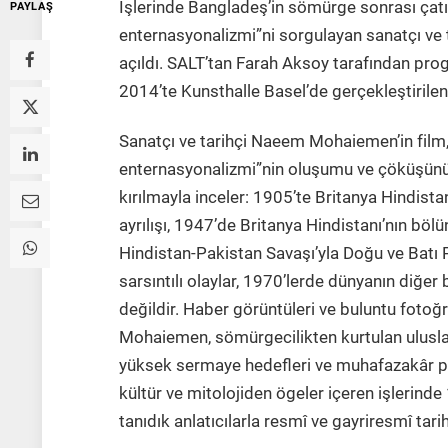
İşlerinde Bangladeş’in sömürge sonrası çatı
PAYLAŞ
enternasyonalizmi”ni sorgulayan sanatçı ve
açıldı. SALT’tan Farah Aksoy tarafından pr
2014’te Kunsthalle Basel’de gerçekleştirilen
Sanatçı ve tarihçi Naeem Mohaiemen’in film,
enternasyonalizmi”nin oluşumu ve çöküşünü,
kırılmayla inceler: 1905’te Britanya Hindistan
ayrılışı, 1947’de Britanya Hindistanı’nın böl
Hindistan-Pakistan Savaşı’yla Doğu ve Batı
sarsıntılı olaylar, 1970’lerde dünyanın diğer
değildir. Haber görüntüleri ve buluntu fotoğ
Mohaiemen, sömürgecilikten kurtulan ulusla
yüksek sermaye hedefleri ve muhafazakâr poli
kültür ve mitolojiden ögeler içeren işlerind
tanıdık anlatıcılarla resmî ve gayriresmî tari