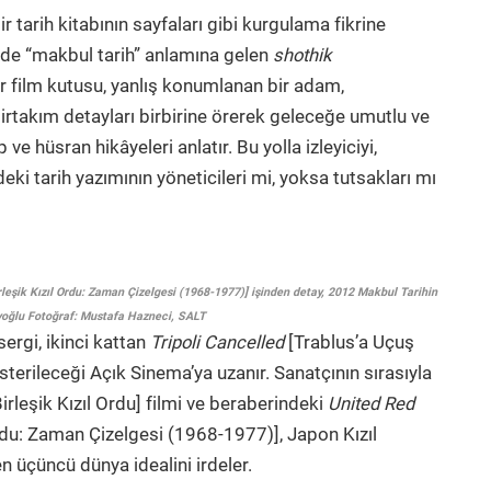
r tarih kitabının sayfaları gibi kurgulama fikrine
’de “makbul tarih” anlamına gelen
shothik
bir film kutusu, yanlış konumlanan bir adam,
birtakım detayları birbirine örerek geleceğe umutlu ve
 ve hüsran hikâyeleri anlatır. Bu yolla izleyiciyi,
eki tarih yazımının yöneticileri mi, yoksa tutsakları mı
şik Kızıl Ordu: Zaman Çizelgesi (1968-1977)] işinden detay, 2012 Makbul Tarihin
yoğlu Fotoğraf: Mustafa Hazneci, SALT
rgi, ikinci kattan
Tripoli Cancelled
[Trablus’a Uçuş
gösterileceği Açık Sinema’ya uzanır. Sanatçının sırasıyla
Birleşik Kızıl Ordu] filmi ve beraberindeki
United Red
Ordu: Zaman Çizelgesi (1968-1977)], Japon Kızıl
en üçüncü dünya idealini irdeler.