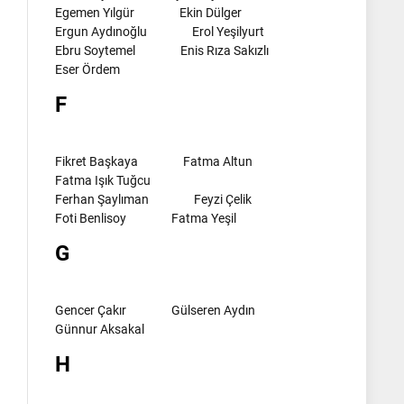
Egemen Yılgür
Ekin Dülger
Ergun Aydınoğlu
Erol Yeşilyurt
Ebru Soytemel
Enis Rıza Sakızlı
Eser Ördem
F
Fikret Başkaya
Fatma Altun
Fatma Işık Tuğcu
Ferhan Şaylıman
Feyzi Çelik
Foti Benlisoy
Fatma Yeşil
G
Gencer Çakır
Gülseren Aydın
Günnur Aksakal
H