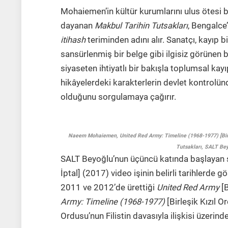
Mohaiemen’in kültür kurumlarını ulus ötesi bi
dayanan
Makbul Tarihin Tutsakları
, Bengalce
itihash
teriminden adını alır. Sanatçı, kayıp 
sansürlenmiş bir belge gibi ilgisiz görünen 
siyaseten ihtiyatlı bir bakışla toplumsal kayıp
hikâyelerdeki karakterlerin devlet kontrolünd
olduğunu sorgulamaya çağırır.
Naeem Mohaiemen, United Red Army: Timeline (1968-1977) [Birle
Tutsakları, SALT Be
SALT Beyoğlu’nun üçüncü katında başlayan se
İptal] (2017) video işinin belirli tarihlerde 
2011 ve 2012’de ürettiği
United Red Army
[
Army: Timeline (1968-1977)
[Birleşik Kızıl 
Ordusu’nun Filistin davasıyla ilişkisi üzerind