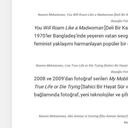
Naeem Mohaiemen, You Will Roam Like a Madwoman [Deli Bir Kadı
Beyoğlu Fot
You Will Roam Like a Madwoman
[Deli Bir K
1970’ler Bangladeş’inde yeşeren vatan sevg
feminist yaklaşımı harmanlayan popüler bir 
Naeem Mohaiemen, Live True Life or Die Trying [Sahici Bir Hayat
Beyoğlu Fot
2008 ve 2009’dan fotoğraf serileri
My Mobil
True Life or Die Trying
[Sahici Bir Hayat Sür 
bağlamında fotoğraf, yeni teknolojiler ve şifre
Naeem Mohaiemen, Abu Ammar is Coming [Ebu Ammar Geliyor] en
Mu