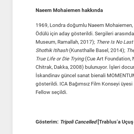
Naeem Mohaiemen hakkında
1969, Londra doğumlu Naeem Mohaiemen, Da
Ödülü için aday gösterildi. Sergileri arasınd
Museum, Ramallah, 2017);
There Is No Las
Shothik Itihash
(Kunsthalle Basel, 2014);
Th
True Life or Die Trying
(Cue Art Foundation, 
Chitrak, Dakka, 2008) bulunuyor. İşleri docu
İskandinav güncel sanat bienali MOMENTUM i
gösterildi. ICA Bağımsız Film Konseyi üyesi
Fellow seçildi.
Gösterim:
Tripoli Cancelled
[Trablus’a Uçuş 