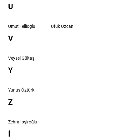
U
Umut Tellioğlu
Ufuk Özcan
V
Veysel Gültaş
Y
Yunus Öztürk
Z
Zehra İpşiroğlu
İ