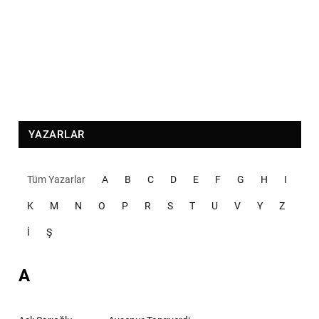
YAZARLAR
Tüm Yazarlar
A
B
C
D
E
F
G
H
I
K
M
N
O
P
R
S
T
U
V
Y
Z
İ
Ş
A