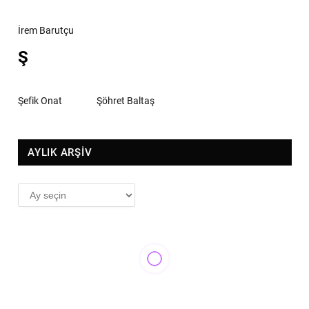
İrem Barutçu
Ş
Şefik Onat
Şöhret Baltaş
AYLIK ARŞİV
AYLIK
ARŞİV