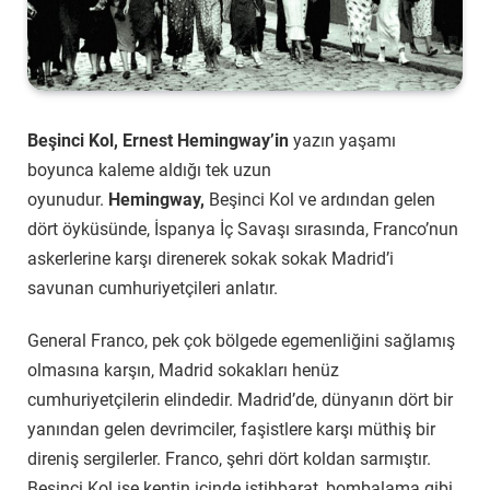
Beşinci Kol, Ernest Hemingway’in
yazın yaşamı
boyunca kaleme aldığı tek uzun
oyunudur.
Hemingway,
Beşinci Kol ve ardından gelen
dört öyküsünde, İspanya İç Savaşı sırasında, Franco’nun
askerlerine karşı direnerek sokak sokak Madrid’i
savunan cumhuriyetçileri anlatır.
General Franco, pek çok bölgede egemenliğini sağlamış
olmasına karşın, Madrid sokakları henüz
cumhuriyetçilerin elindedir. Madrid’de, dünyanın dört bir
yanından gelen devrimciler, faşistlere karşı müthiş bir
direniş sergilerler. Franco, şehri dört koldan sarmıştır.
Beşinci Kol ise kentin içinde istihbarat, bombalama gibi