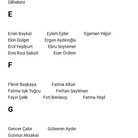
Dilhekimi
E
Ersin Baykal
Eylem Ejder
Egemen Yılgür
Ekin Dülger
Ergun Aydınoğlu
Erol Yeşilyurt
Ebru Soytemel
Enis Rıza Sakızlı
Eser Ördem
F
Fikret Başkaya
Fatma Altun
Fatma Işık Tuğcu
Ferhan Şaylıman
Feyzi Çelik
Foti Benlisoy
Fatma Yeşil
G
Gencer Çakır
Gülseren Aydın
Günnur Aksakal