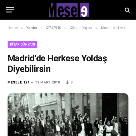
»
»
»
»
Home
Yazılar
KİTAPLIK
Kitap dünyası
Madrid’de Herkese Yoldaş Diyebilirsin
KITAP DÜNYASI
Madrid’de Herkese Yoldaş
Diyebilirsin
MESELE 121
19 MART 2018
8