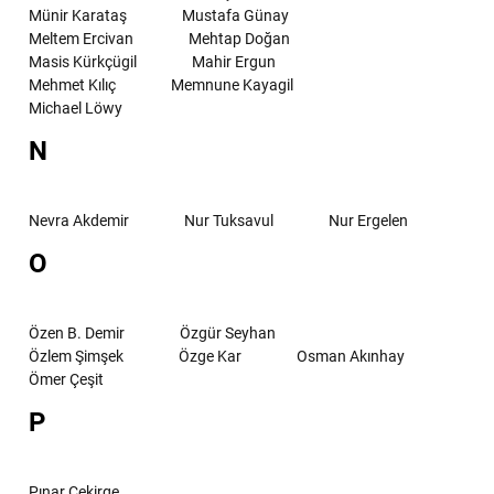
Münir Karataş
Mustafa Günay
Meltem Ercivan
Mehtap Doğan
Masis Kürkçügil
Mahir Ergun
Mehmet Kılıç
Memnune Kayagil
Michael Löwy
N
Nevra Akdemir
Nur Tuksavul
Nur Ergelen
O
Özen B. Demir
Özgür Seyhan
Özlem Şimşek
Özge Kar
Osman Akınhay
Ömer Çeşit
P
Pınar Çekirge