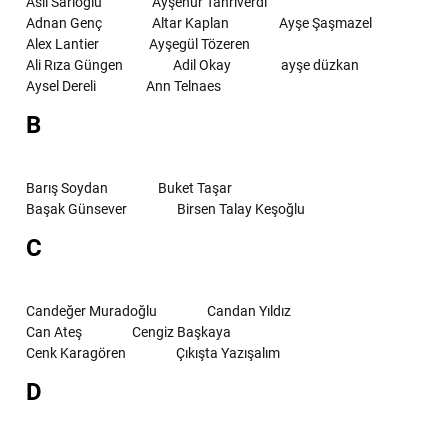
Aslı Sarıoğlu
Ayşenur Tanrıverdi
Adnan Genç
Altar Kaplan
Ayşe Şaşmazel
Alex Lantier
Ayşegül Tözeren
Ali Rıza Güngen
Adil Okay
ayşe düzkan
Aysel Dereli
Ann Telnaes
B
Barış Soydan
Buket Taşar
Başak Günsever
Birsen Talay Keşoğlu
C
Candeğer Muradoğlu
Candan Yıldız
Can Ateş
Cengiz Başkaya
Cenk Karagören
Çıkışta Yazışalım
D