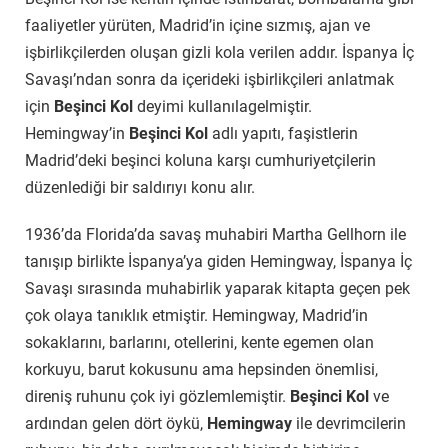
faaliyetler yürüten, Madrid’in içine sızmış, ajan ve
işbirlikçilerden oluşan gizli kola verilen addır. İspanya İç
Savaşı’ndan sonra da içerideki işbirlikçileri anlatmak
için
Beşinci Kol
deyimi kullanılagelmiştir.
Hemingway’in
Beşinci Kol
adlı yapıtı, faşistlerin
Madrid’deki beşinci koluna karşı cumhuriyetçilerin
düzenlediği bir saldırıyı konu alır.
1936’da Florida’da savaş muhabiri Martha Gellhorn ile
tanışıp birlikte İspanya’ya giden Hemingway, İspanya İç
Savaşı sırasında muhabirlik yaparak kitapta geçen pek
çok olaya tanıklık etmiştir. Hemingway, Madrid’in
sokaklarını, barlarını, otellerini, kente egemen olan
korkuyu, barut kokusunu ama hepsinden önemlisi,
direniş ruhunu çok iyi gözlemlemiştir.
Beşinci Kol
ve
ardından gelen dört öykü,
Hemingway
ile devrimcilerin