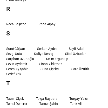
R
Reca Deşilton
Reha Alpay
S
Soné Gülyan
Serkan Aydın
Seyfi Adalı
Sevgi Usta
Safiye Derviş
Sibel Özbudun
Sarphan Uzunoğlu
Selim Ergunalp
Sezin Aydemir
Sinan Yıldırmaz
Seren Ay Şahin
Suna Çiçekçi
Sare Öztürk
Sedef Atik
T
Tacim Çiçek
Tolga Baybars
Turgay Yalçın
Temel Demirer
Tamer Şahin
Tarık Ali