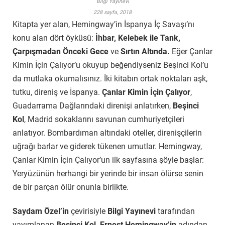
Bilgi Yayınevi
228 sayfa, 2018
Kitapta yer alan, Hemingway’in İspanya İç Savaşı’nı
konu alan dört öyküsü:
İhbar, Kelebek ile Tank,
Çarpışmadan Önceki Gece
ve
Sırtın Altında.
Eğer Çanlar
Kimin İçin Çalıyor’u okuyup beğendiyseniz Beşinci Kol’u
da mutlaka okumalısınız. İki kitabın ortak noktaları aşk,
tutku, direniş ve İspanya.
Çanlar Kimin İçin Çalıyor
,
Guadarrama Dağlarındaki direnişi anlatırken,
Beşinci
Kol
, Madrid sokaklarını savunan cumhuriyetçileri
anlatıyor. Bombardıman altındaki oteller, direnişçilerin
uğrağı barlar ve giderek tükenen umutlar. Hemingway,
Çanlar Kimin İçin Çalıyor’un ilk sayfasına şöyle başlar:
Yeryüzünün herhangi bir yerinde bir insan ölürse senin
de bir parçan ölür onunla birlikte.
Saydam Özel’in
çevirisiyle
Bilgi Yayınevi
tarafından
yayımlanan
Beşinci Kol, Ernest Hemingway’in
adından