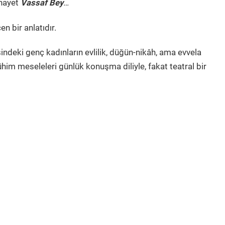
hayet
Vassaf Bey
…
n bir anlatıdır.
ndeki genç kadınların evlilik, düğün-nikâh, ama evvela
m meseleleri günlük konuşma diliyle, fakat teatral bir