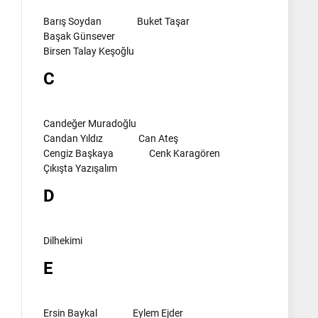
Barış Soydan
Buket Taşar
Başak Günsever
Birsen Talay Keşoğlu
C
Candeğer Muradoğlu
Candan Yıldız
Can Ateş
Cengiz Başkaya
Cenk Karagören
Çıkışta Yazışalım
D
Dilhekimi
E
Ersin Baykal
Eylem Ejder