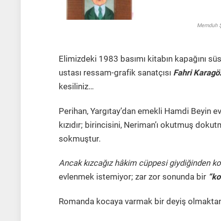
Memdu
Elimizdeki 1983 basımı kitabın kapağını süsl
ustası ressam-grafik sanatçısı
Fahri Karagö
kesiliniz…
Perihan, Yargıtay’dan emekli Hamdi Beyin e
kızıdır; birincisini, Neriman’ı okutmuş dokut
sokmuştur.
Ancak kızcağız hâkim cüppesi giydiğinden ko
evlenmek istemiyor; zar zor sonunda bir
“ko
Romanda kocaya varmak bir deyiş olmaktan