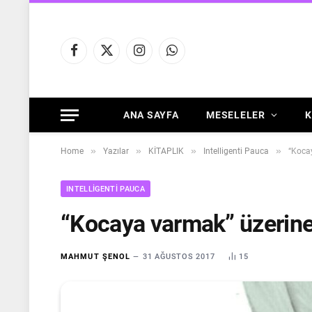
Facebook
X
Instagram
WhatsApp
(Twitter)
ANA SAYFA
MESELELER
K
»
»
»
»
Home
Yazılar
KİTAPLIK
Intelligenti Pauca
“Koca
INTELLIGENTI PAUCA
“Kocaya varmak” üzerine
MAHMUT ŞENOL
31 AĞUSTOS 2017
15