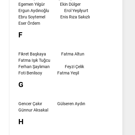
Egemen Yılgür
Ekin Dülger
Ergun Aydınoğlu
Erol Yeşilyurt
Ebru Soytemel
Enis Rıza Sakızlı
Eser Ördem
F
Fikret Başkaya
Fatma Altun
Fatma Işık Tuğcu
Ferhan Şaylıman
Feyzi Çelik
Foti Benlisoy
Fatma Yeşil
G
Gencer Çakır
Gülseren Aydın
Günnur Aksakal
H