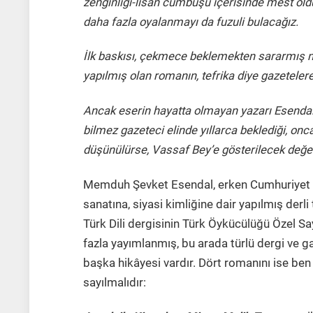
zenginliği-lisan cümbüşü içerisinde mest ol
daha fazla oyalanmayı da fuzuli bulacağız.
İlk baskısı, çekmece beklemekten sararmış nü
yapılmış olan romanın, tefrika diye gazetelere 1
Ancak eserin hayatta olmayan yazarı Esendal’
bilmez gazeteci elinde yıllarca beklediği, on
düşünülürse, Vassaf Bey’e gösterilecek değer a
Memduh Şevket Esendal, erken Cumhuriyet dön
sanatına, siyasi kimliğine dair yapılmış derl
Türk Dili dergisinin Türk Öykücülüğü Özel Sa
fazla yayımlanmış, bu arada türlü dergi ve g
başka hikâyesi vardır. Dört romanını ise ben
sayılmalıdır: