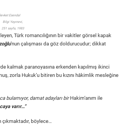
h Şevket Esendal
Bilgi Yayınevi,
251 sayfa, 1983
eyen, Türk romancılığının bir vakitler görsel kapak
zoğlu
’nun çalışması da göz doldurucudur; dikkat
vde kalmak paranoyasına erkenden kapılmış ikinci
muş, zorla Hukuk’u bitiren bu kızını hâkimlik mesleğine
ca bulamıyor,
damat adayları bir
Hakim‘anım ile
caya varır…”
 çıkmaktadır, böylece…