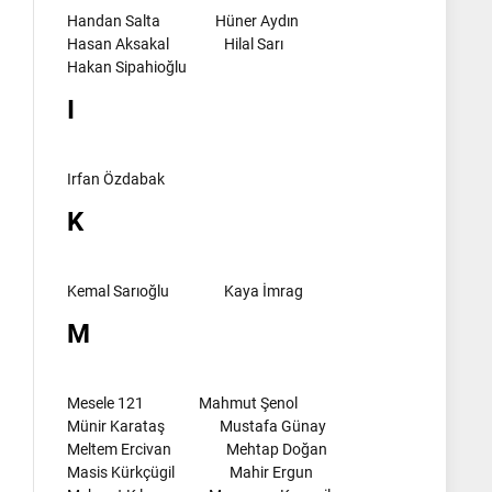
Handan Salta
Hüner Aydın
Hasan Aksakal
Hilal Sarı
Hakan Sipahioğlu
I
Irfan Özdabak
K
Kemal Sarıoğlu
Kaya İmrag
M
Mesele 121
Mahmut Şenol
Münir Karataş
Mustafa Günay
Meltem Ercivan
Mehtap Doğan
Masis Kürkçügil
Mahir Ergun