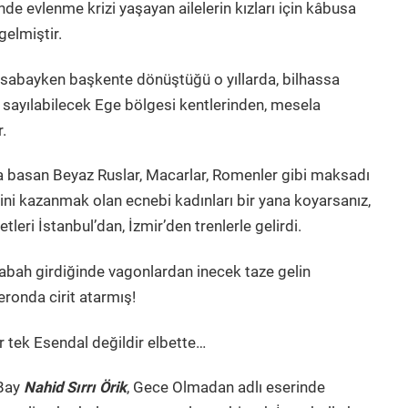
e evlenme krizi yaşayan ailelerin kızları için kâbusa
gelmiştir.
sabayken başkente dönüştüğü o yıllarda, bilhassa
ü sayılabilecek Ege bölgesi kentlerinden, mesela
r.
da basan Beyaz Ruslar, Macarlar, Romenler gibi maksadı
ni kazanmak olan ecnebi kadınları bir yana koyarsanız,
eri İstanbul’dan, İzmir’den trenlerle gelirdi.
sabah girdiğinde vagonlardan inecek taze gelin
ronda cirit atarmış!
 tek Esendal değildir elbette…
 Bay
Nahid Sırrı Örik
, Gece Olmadan adlı eserinde