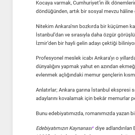
Kocaya varmak, Cumhuriyet’in ilk dönemlerind
döndüğünden, artık bir sosyal mevzu hâline 
Nitekim Ankara’nın bozkırda bir küçümen ka
İstanbul’dan ve sırasıyla daha özgür görüşl
İzmir’den bir hayli gelin adayı çektiği biliniyo
Profesyonel meslek icabı Ankara’yı o yıllar
dünyalığını yapmak yahut en azından ekmeği
evlenmek açlığındaki memur gençlerin kısmetl
Anlatırlar; Ankara garına İstanbul ekspresi 
adaylarını kovalamak için bekâr memurlar pe
Bunu edebiyatımızda, romanımızda yazan bir
Edebiyatımızın Kaynanası
*
diye adlandırılan