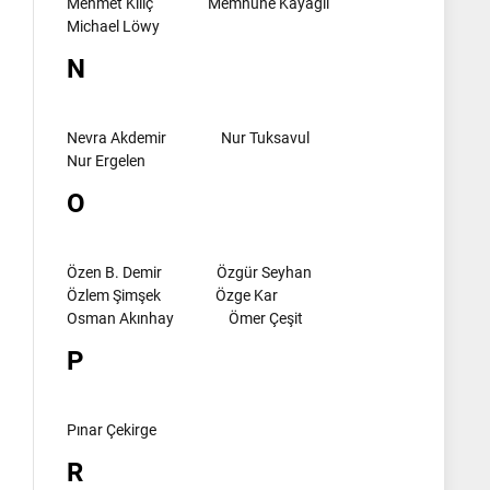
Mehmet Kılıç
Memnune Kayagil
Michael Löwy
N
Nevra Akdemir
Nur Tuksavul
Nur Ergelen
O
Özen B. Demir
Özgür Seyhan
Özlem Şimşek
Özge Kar
Osman Akınhay
Ömer Çeşit
P
Pınar Çekirge
R