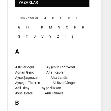
YAZARLAR
Tüm Yazarlar
A
B
C
D
E
F
G
H
I
K
M
N
O
P
R
S
T
U
V
Y
Z
İ
Ş
A
Aslı Sarıoğlu
Ayşenur Tanrıverdi
Adnan Genç
Altar Kaplan
Ayşe Şaşmazel
Alex Lantier
Ayşegül Tözeren
Ali Rıza Güngen
Adil Okay
ayşe düzkan
Aysel Dereli
Ann Telnaes
B