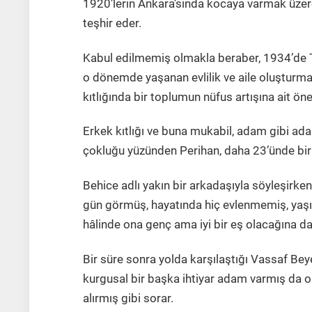
1920’lerin Ankara’sında kocaya varmak üzere 
teşhir eder.
Kabul edilmemiş olmakla beraber, 1934’de TB
o dönemde yaşanan evlilik ve aile oluşturma 
kıtlığında bir toplumun nüfus artışına ait öne
Erkek kıtlığı ve buna mukabil, adam gibi ad
çokluğu yüzünden Perihan, daha 23’ünde bir 
Behice adlı yakın bir arkadaşıyla söyleşirken,
gün görmüş, hayatında hiç evlenmemiş, yaşı
hâlinde ona genç ama iyi bir eş olacağına dai
Bir süre sonra yolda karşılaştığı Vassaf Bey
kurgusal bir başka ihtiyar adam varmış da ona
alırmış gibi sorar.