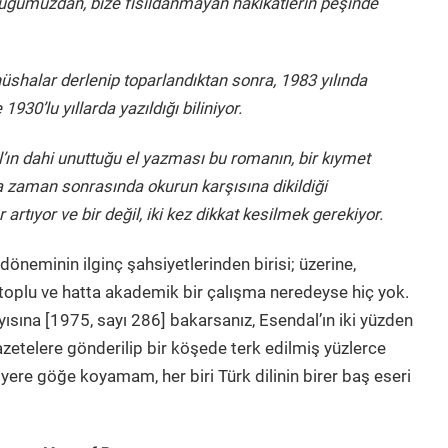
duğumuzdan, bize fısıldanmayan hakikatlerin peşinde
shalar derlenip toparlandıktan sonra, 1983 yılında
930’lu yıllarda yazıldığı biliniyor.
ın dahi unuttuğu el yazması bu romanın, bir kıymet
ca zaman sonrasında okurun karşısına dikildiği
rtıyor ve bir değil, iki kez dikkat kesilmek gerekiyor.
eminin ilginç şahsiyetlerinden birisi; üzerine,
i toplu ve hatta akademik bir çalışma neredeyse hiç yok.
yısına [1975, sayı 286] bakarsanız, Esendal’ın iki yüzden
azetelere gönderilip bir köşede terk edilmiş yüzlerce
 yere göğe koyamam, her biri Türk dilinin birer baş eseri