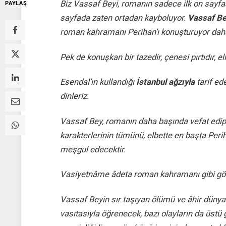
Biz Vassaf Beyi, romanın sadece ilk on sayfası
PAYLAŞ
sayfada zaten ortadan kayboluyor.
Vassaf B
roman kahramanı Perihan’ı konuşturuyor da
Pek de konuşkan bir tazedir, çenesi pırtıdır, e
Esendal’ın kullandığı
İstanbul ağzıyla
tarif ed
dinleriz.
Vassaf Bey, romanın daha başında vefat edip
karakterlerinin tümünü, elbette en başta Perih
meşgul edecektir.
Vasiyetnâme âdeta roman kahramanı gibi görü
Vassaf Beyin sır taşıyan ölümü ve âhir dünya
vasıtasıyla öğrenecek, bazı olayların da üstü 