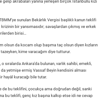
gelip akrabaları yanına yerleşen birçok İstanbullu kızı
MM’ye sunulan Bekârlık Vergisi başlıklı kanun teklifi
krizinin bir yansımasıdır; savaşlardan çıkmış ve erkek
rilerden birisi…
am olsun da kocam olup başıma taç olsun diyen kızların
tazeyken, kime varacağım diye tutturur.
 o sıralarda Ankara’da bulunan, varlık sahibi, emekli,
 da yetmişe ermiş Vassaf Beyin kendisini alması
r hayâl kuracağı bile tutar.
e de bu teklifini, çocukça ama doğrudan değil, sanki
 bu teklifi, genç kız başına kalkıp etse idi ne cevap