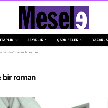
İTAPLIK
SEYİRLİK
ÇARKIFELEK
YAZARLA
ya varmak” üzerine bir roman
 bir roman