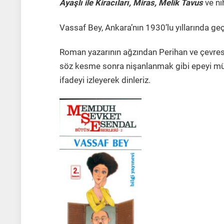
Ayaşlı ile Kiracıları, Miras, Melik Tavus
ve ni
Vassaf Bey, Ankara’nın 1930’lu yıllarında geçe
Roman yazarının ağzından Perihan ve çevresi
söz kesme sonra nişanlanmak gibi epeyi mühi
ifadeyi izleyerek dinleriz.