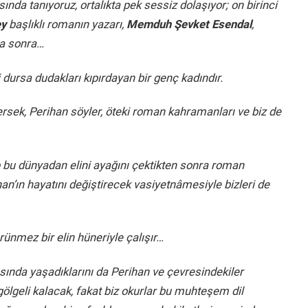
nda tanıyoruz, ortalıkta pek sessiz dolaşıyor; on birinci
ey
başlıklı romanın yazarı,
Memduh Şevket Esendal
,
ha sonra…
li dursa dudakları kıpırdayan bir genç kadındır.
ersek, Perihan söyler, öteki roman kahramanları ve biz de
 bu dünyadan elini ayağını çektikten sonra roman
an’ın hayatını değiştirecek vasiyetnâmesiyle bizleri de
nmez bir elin hüneriyle çalışır…
sında yaşadıklarını da Perihan ve çevresindekiler
gölgeli kalacak, fakat biz okurlar bu muhteşem dil