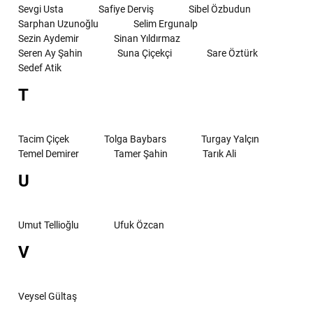
Sevgi Usta
Safiye Derviş
Sibel Özbudun
Sarphan Uzunoğlu
Selim Ergunalp
Sezin Aydemir
Sinan Yıldırmaz
Seren Ay Şahin
Suna Çiçekçi
Sare Öztürk
Sedef Atik
T
Tacim Çiçek
Tolga Baybars
Turgay Yalçın
Temel Demirer
Tamer Şahin
Tarık Ali
U
Umut Tellioğlu
Ufuk Özcan
V
Veysel Gültaş