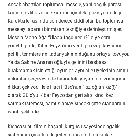
Ancak abartılan toplumsal mesele, yani başlık parası-
kadının evlilik ve aile kurumu içindeki pozisyonu değil.
Karakterler aslında son derece ciddi olan bu toplumsal
meseleyi abartılı bir mizah tekniğiyle derinleştirmişler.
Mesela Maho Ağa “Ulaaa faşo nedir?” diye soru
yönelttiğinde, Kibar Feyzo’nun verdiği cevap köylünün
politik terimlere ne kadar yakın olduğunu ortaya koyuyor.
Ya da Sakine Ana’nın oğluyla gelinini başbaşa
bırakmamak için ettiği oyunlar, aynı aile üyelerinin sınırlı
imkanlar çerçevesinde biraradaki yaşamının zorluğuna
dikkat çekiyor. Hele Hacı Hüso’nun “kız oğlan kız(!)”
olarak Gülo’yu Kibar Feyzo’dan geri alıp ikinci kez
satmak istemesi, namus anlayışındaki çifte standardın
ispatı şeklinde.
Kısacası bu filmin başarılı kurgusu sayesinde ağalık
sisteminin çözülen değerlerini mizahi bir teknikle