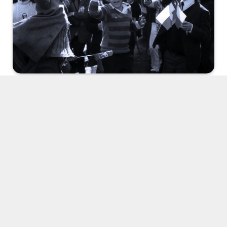
Ben bir film izlemedim, rüya gördüm.
İlk gençlik çağlarım hatta çocukluğum vardı
Machuca’da.
Başka?
Gerçekleşmemiş hayallerim, iç sızılarım da.
İnanılmaz şaşırdım.
Bunca konuyu, hayatı, farklı zamanları, tarihi, acıyı,
rüyayı, faşizmi, darbeleri, Allende’yi ve şahsında tüm
devrimcileri, Pinochet’yi ve şahsında tüm diktatörleri,