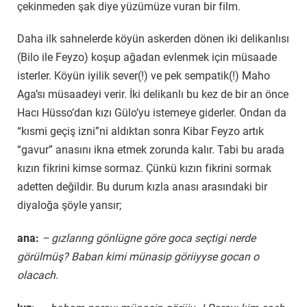
çekinmeden şak diye yüzümüze vuran bir film.
Daha ilk sahnelerde köyün askerden dönen iki delikanlısı
(Bilo ile Feyzo) koşup ağadan evlenmek için müsaade
isterler. Köyün iyilik sever(!) ve pek sempatik(!) Maho
Aga’sı müsaadeyi verir. İki delikanlı bu kez de bir an önce
Hacı Hüsso’dan kızı Gülo’yu istemeye giderler. Ondan da
“kısmi geçiş izni”ni aldıktan sonra Kibar Feyzo artık
“gavur” anasını ikna etmek zorunda kalır. Tabi bu arada
kızın fikrini kimse sormaz. Çünkü kızın fikrini sormak
adetten değildir. Bu durum kızla anası arasındaki bir
diyaloğa şöyle yansır;
ana:
– gızlarıng gönlügne göre goca seçtigi nerde
görülmüş? Baban kimi münasip göriiyyse gocan o
olacach.