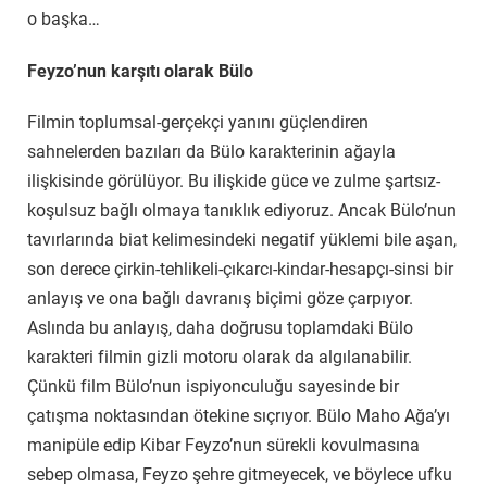
o başka…
Feyzo’nun karşıtı olarak Bülo
Filmin toplumsal-gerçekçi yanını güçlendiren
sahnelerden bazıları da Bülo karakterinin ağayla
ilişkisinde görülüyor. Bu ilişkide güce ve zulme şartsız-
koşulsuz bağlı olmaya tanıklık ediyoruz. Ancak Bülo’nun
tavırlarında biat kelimesindeki negatif yüklemi bile aşan,
son derece çirkin-tehlikeli-çıkarcı-kindar-hesapçı-sinsi bir
anlayış ve ona bağlı davranış biçimi göze çarpıyor.
Aslında bu anlayış, daha doğrusu toplamdaki Bülo
karakteri filmin gizli motoru olarak da algılanabilir.
Çünkü film Bülo’nun ispiyonculuğu sayesinde bir
çatışma noktasından ötekine sıçrıyor. Bülo Maho Ağa’yı
manipüle edip Kibar Feyzo’nun sürekli kovulmasına
sebep olmasa, Feyzo şehre gitmeyecek, ve böylece ufku