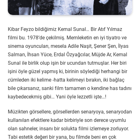
Kibar Feyzo bildiğimiz Kemal Sunal… Bir Atıf Yılmaz
filmi bu. 1978’de çekilmiş. Memleketin en iyi tiyatro ve
sinema oyuncuları, mesela Adile Naşit, Şener Şen, İlyas
Salman, İhsan Yüce, Erdal Özyağcılar, Müjde Ar, Kemal
Sunal ile birlik olup işin bir ucundan tutmuşlar. Her biri
işini öyle güzel yapmış ki, birinin söylediği herhangi bir
cümleden iki kelime -hatta kelimeyi bırakın, iki bağlaç
bile çıkarsanız, sanki film tamamen o kendine has tadını
kaybedecekmiş gibi… Yani öyle lezzetli işte…!
Müzikten görsellere, görsellerden senaryoya, senaryodan
kullanılan efektlere kadar birbiriyle son derece uyumlu
olan sahneler, insanı bir solukta filmi izlemeye zorluyor.
Tabi estetik değeri bir yana, bu filmde beni en çok