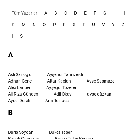
Tüm Yazarlar
A
B
C
D
E
F
G
H
I
K
M
N
O
P
R
S
T
U
V
Y
Z
İ
Ş
A
Aslı Sarıoğlu
Ayşenur Tanrıverdi
Adnan Genç
Altar Kaplan
Ayşe Şaşmazel
Alex Lantier
Ayşegül Tözeren
Ali Rıza Güngen
Adil Okay
ayşe düzkan
Aysel Dereli
Ann Telnaes
B
Barış Soydan
Buket Taşar
Başak Günsever
Birsen Talay Keşoğlu