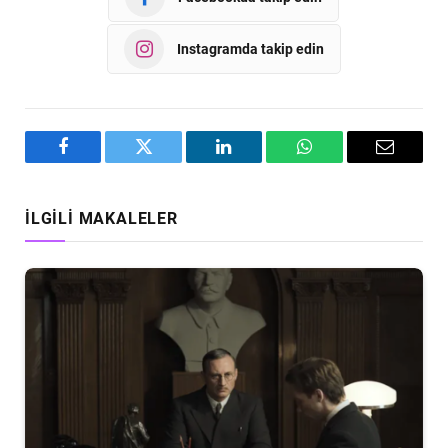
Instagramda takip edin
Facebook
Twitter
LinkedIn
WhatsApp
Email
İLGILI MAKALELER