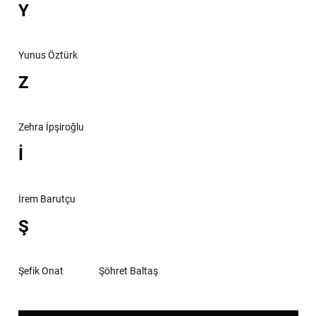
Y
Yunus Öztürk
Z
Zehra İpşiroğlu
İ
İrem Barutçu
Ş
Şefik Onat
Şöhret Baltaş