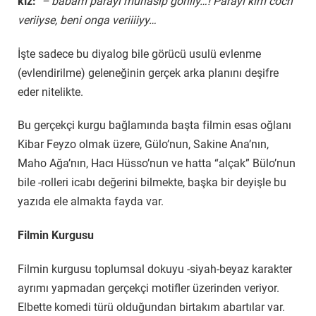
kız:
– babam parayı münasip göriiiy…! Parayı kim coch
veriiyse, beni onga veriiiiyy…
İşte sadece bu diyalog bile görücü usulü evlenme
(evlendirilme) geleneğinin gerçek arka planını deşifre
eder nitelikte.
Bu gerçekçi kurgu bağlamında başta filmin esas oğlanı
Kibar Feyzo olmak üzere, Gülo’nun, Sakine Ana’nın,
Maho Ağa’nın, Hacı Hüsso’nun ve hatta “alçak” Bülo’nun
bile -rolleri icabı değerini bilmekte, başka bir deyişle bu
yazıda ele almakta fayda var.
Filmin Kurgusu
Filmin kurgusu toplumsal dokuyu -siyah-beyaz karakter
ayrımı yapmadan gerçekçi motifler üzerinden veriyor.
Elbette komedi türü olduğundan birtakım abartılar var.