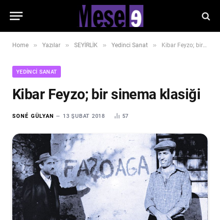
»
»
»
»
Home
Yazılar
SEYİRLİK
Yedinci Sanat
Kibar Feyzo; bir sinema klasiği
YEDINCI SANAT
Kibar Feyzo; bir sinema klasiği
SONÉ GÜLYAN
13 ŞUBAT 2018
57