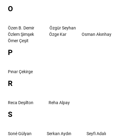
O
Özen B. Demir
Özgür Seyhan
Özlem Şimşek
Özge Kar
Osman Akınhay
Ömer Çeşit
P
Pınar Çekirge
R
Reca Deşilton
Reha Alpay
S
Soné Gülyan
Serkan Aydın
Seyfi Adalı