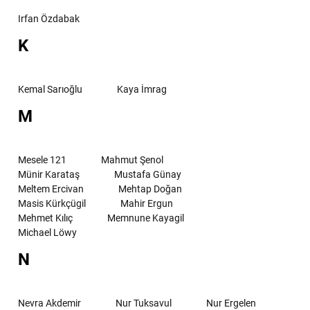
Irfan Özdabak
K
Kemal Sarıoğlu
Kaya İmrag
M
Mesele 121
Mahmut Şenol
Münir Karataş
Mustafa Günay
Meltem Ercivan
Mehtap Doğan
Masis Kürkçügil
Mahir Ergun
Mehmet Kılıç
Memnune Kayagil
Michael Löwy
N
Nevra Akdemir
Nur Tuksavul
Nur Ergelen