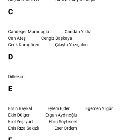
C
Candeğer Muradoğlu
Candan Yıldız
Can Ateş
Cengiz Başkaya
Cenk Karagören
Çıkışta Yazışalım
D
Dilhekimi
E
Ersin Baykal
Eylem Ejder
Egemen Yılgür
Ekin Dülger
Ergun Aydınoğlu
Erol Yeşilyurt
Ebru Soytemel
Enis Rıza Sakızlı
Eser Ördem