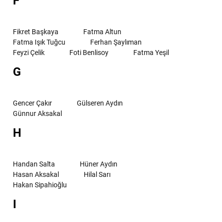
F
Fikret Başkaya
Fatma Altun
Fatma Işık Tuğcu
Ferhan Şaylıman
Feyzi Çelik
Foti Benlisoy
Fatma Yeşil
G
Gencer Çakır
Gülseren Aydın
Günnur Aksakal
H
Handan Salta
Hüner Aydın
Hasan Aksakal
Hilal Sarı
Hakan Sipahioğlu
I