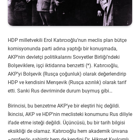
HDP milletvekili Erol Katırcıoğlu’nun meclis plan bütçe
komisyonunda parti adına yaptığı bir konuşmada,
AKP’nin devletçi politikalarını Sovyetler Birliği’ndeki
Bolşeviklere, işçi iktidarına benzetti (*). Katırcıoğlu,
AKP’yi Bolşevik (Rusça çoğunluk) olarak değerlendirip
HDP ve kendisini Menşevik (Rusça azınlık) olarak tarif
etti. Sanki Rus devriminde durum buymuş gibi…
Birincisi, bu benzetme AKP’ye bir eleştiri hiç değildi.
İkincisi, AKP ve HDP’nin meclisteki konumunu Rus diliyle
ifade etme isteği değildi. Üçüncüsü, bu bir tarih bilgisi
eksikliği de olamaz. Katırcıoğlu hem akademik ünvana
–profesör- sahiptir hem de kendini Dr. Hikmet Kıvılcımlı