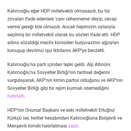
Katırcıoğlu eğer HDP milletvekili olmasaydı, bu tür
zırvaları ifade edenlere ‘canı cehenneme’ deyip, cevap
verme gereği bile olmazdı. Ancak hepimizin oylarıyla
seçilmiş bir milletvekili olarak bu sözleri ifade etti. HDP
adına sözaldığı meclis kürsüden burjuvazinin ağzıylan
konuşup devrimci işçi iktidarını AKP’ye benzetti.
Katırcıoğlu’na parti içinden tepki geldi. Alp Altınörs
Katırcıoğlu’na Sovyetler Birliği’nin tarihsel değerini
vurgulayarak, AKP’nin kimin partisi olduğunu ve AKP’nin
Sovyetler Birliği gibi bir rejim kurmak istemediğini
hatırlattı
.
HDP’nin Onursal Başkanı ve eski milletvekili Ertuğrul
Kürkçü ise, twitter hesabından Katırcıoğluna Bolşevik ve
Menşevik kimdir hatırlatması
yaptı
.