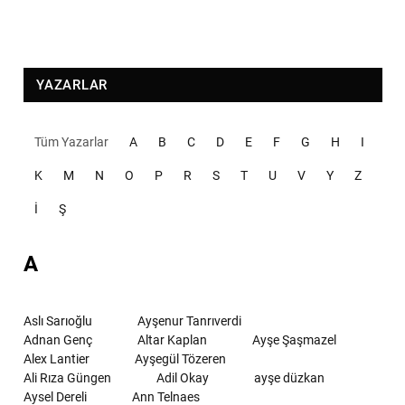
YAZARLAR
Tüm Yazarlar
A
B
C
D
E
F
G
H
I
K
M
N
O
P
R
S
T
U
V
Y
Z
İ
Ş
A
Aslı Sarıoğlu
Ayşenur Tanrıverdi
Adnan Genç
Altar Kaplan
Ayşe Şaşmazel
Alex Lantier
Ayşegül Tözeren
Ali Rıza Güngen
Adil Okay
ayşe düzkan
Aysel Dereli
Ann Telnaes