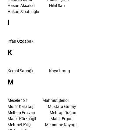
Hasan Aksakal
Hilal Sarı
Hakan Sipahioğlu
I
Irfan Özdabak
K
Kemal Sarıoğlu
Kaya İmrag
M
Mesele 121
Mahmut Şenol
Münir Karataş
Mustafa Günay
Meltem Ercivan
Mehtap Doğan
Masis Kürkçügil
Mahir Ergun
Mehmet Kılıç
Memnune Kayagil