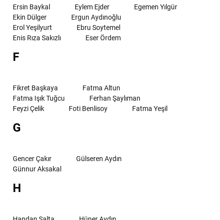
Ersin Baykal
Eylem Ejder
Egemen Yılgür
Ekin Dülger
Ergun Aydınoğlu
Erol Yeşilyurt
Ebru Soytemel
Enis Rıza Sakızlı
Eser Ördem
F
Fikret Başkaya
Fatma Altun
Fatma Işık Tuğcu
Ferhan Şaylıman
Feyzi Çelik
Foti Benlisoy
Fatma Yeşil
G
Gencer Çakır
Gülseren Aydın
Günnur Aksakal
H
Handan Salta
Hüner Aydın