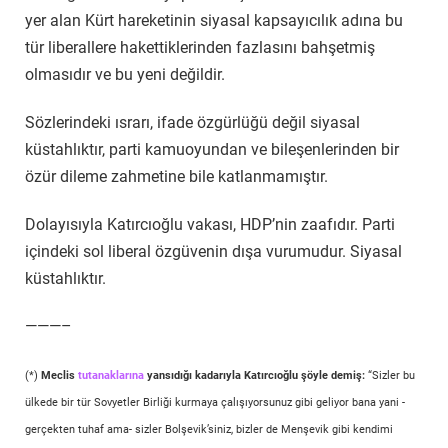
yer alan Kürt hareketinin siyasal kapsayıcılık adına bu
tür liberallere hakettiklerinden fazlasını bahşetmiş
olmasıdır ve bu yeni değildir.
Sözlerindeki ısrarı, ifade özgürlüğü değil siyasal
küstahlıktır, parti kamuoyundan ve bileşenlerinden bir
özür dileme zahmetine bile katlanmamıştır.
Dolayısıyla Katırcıoğlu vakası, HDP’nin zaafıdır. Parti
içindeki sol liberal özgüvenin dışa vurumudur. Siyasal
küstahlıktır.
———–
(*)
Meclis
tutanaklarına
yansıdığı kadarıyla Katırcıoğlu şöyle demiş:
“Sizler bu
ülkede bir tür Sovyetler Birliği kurmaya çalışıyorsunuz gibi geliyor bana yani -
gerçekten tuhaf ama- sizler Bolşevik’siniz, bizler de Menşevik gibi kendimi