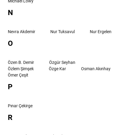
Michael Löwy
N
Nevra Akdemir
Nur Tuksavul
Nur Ergelen
O
Özen B. Demir
Özgür Seyhan
Özlem Şimşek
Özge Kar
Osman Akınhay
Ömer Çeşit
P
Pınar Çekirge
R