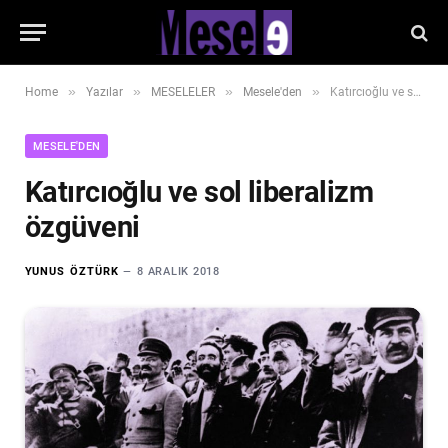
»
»
»
»
Home
Yazılar
MESELELER
Mesele'den
Katırcıoğlu ve sol liberalizm özgüveni
MESELE'DEN
Katırcıoğlu ve sol liberalizm
özgüveni
YUNUS ÖZTÜRK
8 ARALIK 2018