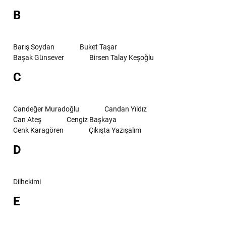
B
Barış Soydan
Buket Taşar
Başak Günsever
Birsen Talay Keşoğlu
C
Candeğer Muradoğlu
Candan Yıldız
Can Ateş
Cengiz Başkaya
Cenk Karagören
Çıkışta Yazışalım
D
Dilhekimi
E