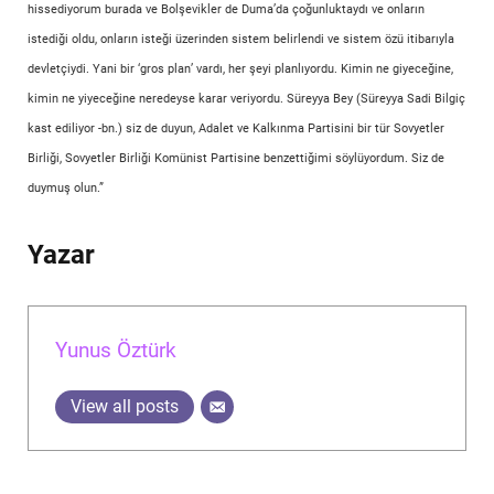
hissediyorum burada ve Bolşevikler de Duma’da çoğunluktaydı ve onların
istediği oldu, onların isteği üzerinden sistem belirlendi ve sistem özü itibarıyla
devletçiydi. Yani bir ‘gros plan’ vardı, her şeyi planlıyordu. Kimin ne giyeceğine,
kimin ne yiyeceğine neredeyse karar veriyordu. Süreyya Bey (Süreyya Sadi Bilgiç
kast ediliyor -bn.) siz de duyun, Adalet ve Kalkınma Partisini bir tür Sovyetler
Birliği, Sovyetler Birliği Komünist Partisine benzettiğimi söylüyordum. Siz de
duymuş olun.”
Yazar
Yunus Öztürk
View all posts