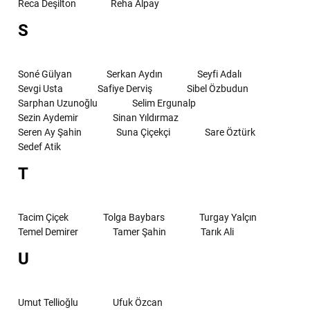
Reca Deşilton
Reha Alpay
S
Soné Gülyan
Serkan Aydın
Seyfi Adalı
Sevgi Usta
Safiye Derviş
Sibel Özbudun
Sarphan Uzunoğlu
Selim Ergunalp
Sezin Aydemir
Sinan Yıldırmaz
Seren Ay Şahin
Suna Çiçekçi
Sare Öztürk
Sedef Atik
T
Tacim Çiçek
Tolga Baybars
Turgay Yalçın
Temel Demirer
Tamer Şahin
Tarık Ali
U
Umut Tellioğlu
Ufuk Özcan