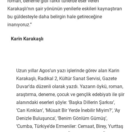
roman, deneme gibi farklı türlerde eser veren
Karakaşlı’nın şair yönünün yenilerle eskileri kaynaştıran
bu güldesteyle daha belirgin hale getireceğine
inanıyoruz.”
Karin Karakaşlı
Uzun yıllar Agos’un yazı işlerinde görev alan Karin
Karakaşlı, Radikal 2, Kültür Sanat Servisi, Gazete
Duvar’da düzenli olarak yazdı. Yazarın öykü, roman,
araştırma, deneme, çocuk ve gençlik edebiyatı ile şiir
alanındaki eserleri şöyle: ‘Başka Dillerin Şarkısı’,
‘Can Kırıkları’, ‘Müsait Bir Yerde İnebilir Miyim?’, ‘Ay
Denizle Buluşunca’, ‘Benim Gönlüm Gümüş’,
‘Cumba, Türkiye’de Ermeniler: Cemaat, Birey, Yurttaş