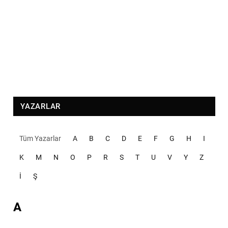
YAZARLAR
Tüm Yazarlar
A
B
C
D
E
F
G
H
I
K
M
N
O
P
R
S
T
U
V
Y
Z
İ
Ş
A