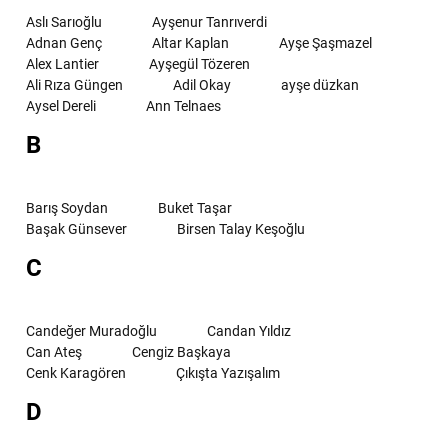
Aslı Sarıoğlu
Ayşenur Tanrıverdi
Adnan Genç
Altar Kaplan
Ayşe Şaşmazel
Alex Lantier
Ayşegül Tözeren
Ali Rıza Güngen
Adil Okay
ayşe düzkan
Aysel Dereli
Ann Telnaes
B
Barış Soydan
Buket Taşar
Başak Günsever
Birsen Talay Keşoğlu
C
Candeğer Muradoğlu
Candan Yıldız
Can Ateş
Cengiz Başkaya
Cenk Karagören
Çıkışta Yazışalım
D