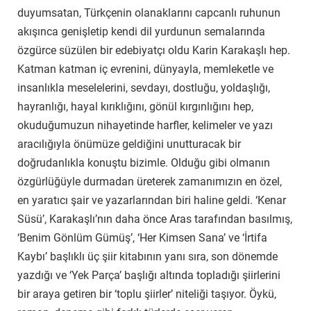
duyumsatan, Türkçenin olanaklarını capcanlı ruhunun
akışınca genişletip kendi dil yurdunun semalarında
özgürce süzülen bir edebiyatçı oldu Karin Karakaşlı hep.
Katman katman iç evrenini, dünyayla, memleketle ve
insanlıkla meselelerini, sevdayı, dostluğu, yoldaşlığı,
hayranlığı, hayal kırıklığını, gönül kırgınlığını hep,
okuduğumuzun nihayetinde harfler, kelimeler ve yazı
aracılığıyla önümüze geldiğini unutturacak bir
doğrudanlıkla konuştu bizimle. Olduğu gibi olmanın
özgürlüğüyle durmadan üreterek zamanımızın en özel,
en yaratıcı şair ve yazarlarından biri haline geldi. ‘Kenar
Süsü’, Karakaşlı’nın daha önce Aras tarafından basılmış,
‘Benim Gönlüm Gümüş’, ‘Her Kimsen Sana’ ve ‘İrtifa
Kaybı’ başlıklı üç şiir kitabının yanı sıra, son dönemde
yazdığı ve ‘Yek Parça’ başlığı altında topladığı şiirlerini
bir araya getiren bir ‘toplu şiirler’ niteliği taşıyor. Öykü,