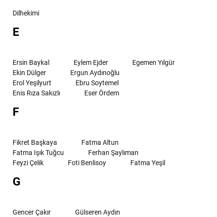
Dilhekimi
E
Ersin Baykal
Eylem Ejder
Egemen Yılgür
Ekin Dülger
Ergun Aydınoğlu
Erol Yeşilyurt
Ebru Soytemel
Enis Rıza Sakızlı
Eser Ördem
F
Fikret Başkaya
Fatma Altun
Fatma Işık Tuğcu
Ferhan Şaylıman
Feyzi Çelik
Foti Benlisoy
Fatma Yeşil
G
Gencer Çakır
Gülseren Aydın