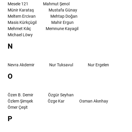
Mesele 121
Mahmut Şenol
Münir Karataş
Mustafa Günay
Meltem Ercivan
Mehtap Doğan
Masis Kürkçügil
Mahir Ergun
Mehmet Kılıç
Memnune Kayagil
Michael Löwy
N
Nevra Akdemir
Nur Tuksavul
Nur Ergelen
O
Özen B. Demir
Özgür Seyhan
Özlem Şimşek
Özge Kar
Osman Akınhay
Ömer Çeşit
P