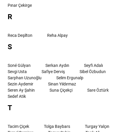
Pınar Çekirge
R
Reca Deşilton
Reha Alpay
S
Soné Gülyan
Serkan Aydın
Seyfi Adalı
Sevgi Usta
Safiye Derviş
Sibel Özbudun
Sarphan Uzunoğlu
Selim Ergunalp
Sezin Aydemir
Sinan Yıldırmaz
Seren Ay Şahin
Suna Çiçekçi
Sare Öztürk
Sedef Atik
T
Tacim Çiçek
Tolga Baybars
Turgay Yalçın