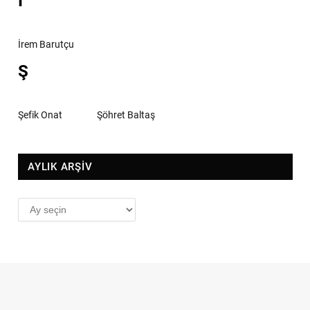
İ
İrem Barutçu
Ş
Şefik Onat
Şöhret Baltaş
AYLIK ARŞİV
AYLIK
ARŞİV