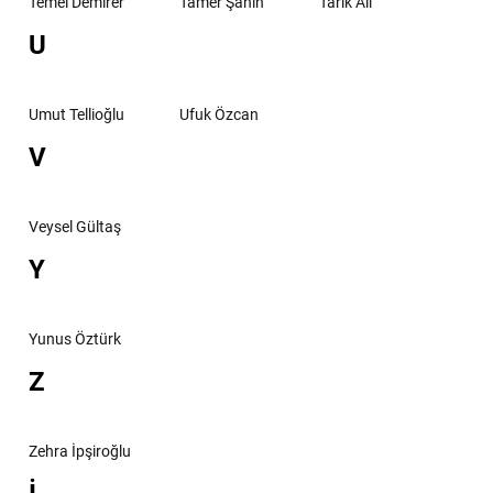
Temel Demirer
Tamer Şahin
Tarık Ali
U
Umut Tellioğlu
Ufuk Özcan
V
Veysel Gültaş
Y
Yunus Öztürk
Z
Zehra İpşiroğlu