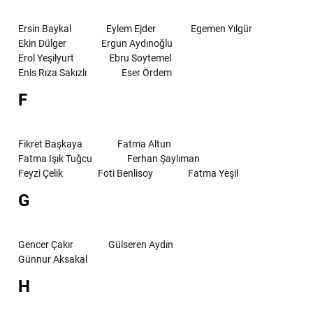
Ersin Baykal
Eylem Ejder
Egemen Yılgür
Ekin Dülger
Ergun Aydınoğlu
Erol Yeşilyurt
Ebru Soytemel
Enis Rıza Sakızlı
Eser Ördem
F
Fikret Başkaya
Fatma Altun
Fatma Işık Tuğcu
Ferhan Şaylıman
Feyzi Çelik
Foti Benlisoy
Fatma Yeşil
G
Gencer Çakır
Gülseren Aydın
Günnur Aksakal
H