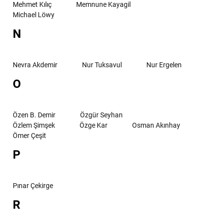
Mehmet Kılıç
Memnune Kayagil
Michael Löwy
N
Nevra Akdemir
Nur Tuksavul
Nur Ergelen
O
Özen B. Demir
Özgür Seyhan
Özlem Şimşek
Özge Kar
Osman Akınhay
Ömer Çeşit
P
Pınar Çekirge
R