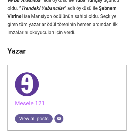
ve Bir Arasında
” adlı öyküsü ile
Tuba Tunçay
üçüncü
oldu. “
Trendeki Yabancılar
” adlı öyküsü ile
Şebnem
Vitrinel
ise Mansiyon ödülünün sahibi oldu. Seçkiye
giren tüm yazarlar ödül töreninin hemen ardından ilk
imzalarını okuyucuları için verdi.
Yazar
Mesele 121
View all posts