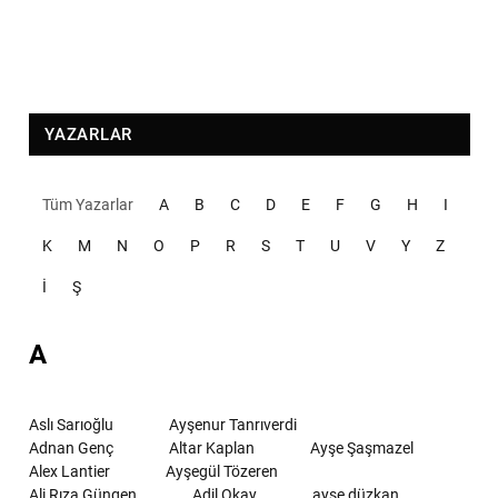
YAZARLAR
Tüm Yazarlar
A
B
C
D
E
F
G
H
I
K
M
N
O
P
R
S
T
U
V
Y
Z
İ
Ş
A
Aslı Sarıoğlu
Ayşenur Tanrıverdi
Adnan Genç
Altar Kaplan
Ayşe Şaşmazel
Alex Lantier
Ayşegül Tözeren
Ali Rıza Güngen
Adil Okay
ayşe düzkan