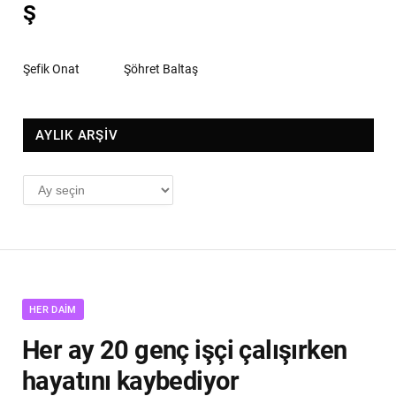
Ş
Şefik Onat
Şöhret Baltaş
AYLIK ARŞİV
AYLIK
ARŞİV
HER DAIM
Her ay 20 genç işçi çalışırken
hayatını kaybediyor