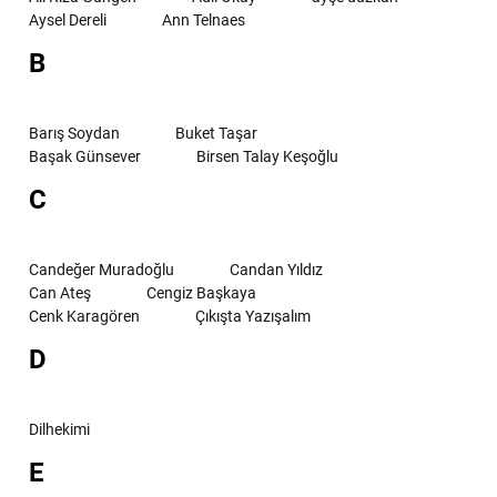
Aysel Dereli
Ann Telnaes
B
Barış Soydan
Buket Taşar
Başak Günsever
Birsen Talay Keşoğlu
C
Candeğer Muradoğlu
Candan Yıldız
Can Ateş
Cengiz Başkaya
Cenk Karagören
Çıkışta Yazışalım
D
Dilhekimi
E