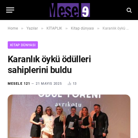
»
»
»
»
Home
Yazılar
KİTAPLIK
Kitap dünyası
Karanlık öykü ödülleri sahiplerini buldu
KITAP DÜNYASI
Karanlık öykü ödülleri
sahiplerini buldu
MESELE 121
21 MAYIS 2025
13