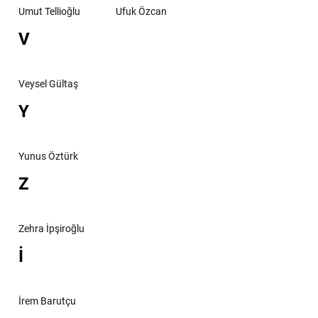
Umut Tellioğlu
Ufuk Özcan
V
Veysel Gültaş
Y
Yunus Öztürk
Z
Zehra İpşiroğlu
İ
İrem Barutçu