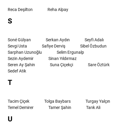
Reca Deşilton
Reha Alpay
S
Soné Gülyan
Serkan Aydın
Seyfi Adalı
Sevgi Usta
Safiye Derviş
Sibel Özbudun
Sarphan Uzunoğlu
Selim Ergunalp
Sezin Aydemir
Sinan Yıldırmaz
Seren Ay Şahin
Suna Çiçekçi
Sare Öztürk
Sedef Atik
T
Tacim Çiçek
Tolga Baybars
Turgay Yalçın
Temel Demirer
Tamer Şahin
Tarık Ali
U