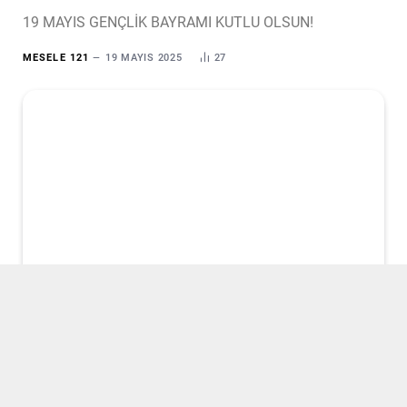
19 MAYIS GENÇLİK BAYRAMI KUTLU OLSUN!
MESELE 121
19 MAYIS 2025
27
İşçi Sağlığı ve İş Güvenliği Meclisi (İSİG), 2013 yılı ile
2025 yılının ilk 4 ayına ait “Genç İşçiler İş Cinayetleri”
raporunu açıkladı. Rapora göre 2013 ile 2025’in ilk dört