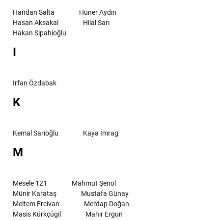
Handan Salta
Hüner Aydın
Hasan Aksakal
Hilal Sarı
Hakan Sipahioğlu
I
Irfan Özdabak
K
Kemal Sarıoğlu
Kaya İmrag
M
Mesele 121
Mahmut Şenol
Münir Karataş
Mustafa Günay
Meltem Ercivan
Mehtap Doğan
Masis Kürkçügil
Mahir Ergun