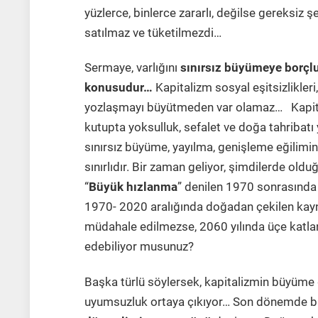
yüzlerce, binlerce zararlı, değilse gereksiz ş
satılmaz ve tüketilmezdi…
Sermaye, varlığını
sınırsız büyümeye borçl
konusudur…
Kapitalizm sosyal eşitsizlikleri,
yozlaşmayı büyütmeden var olamaz… Kapitali
kutupta yoksulluk, sefalet ve doğa tahribat
sınırsız büyüme, yayılma, genişleme eğilimi
sınırlıdır. Bir zaman geliyor, şimdilerde oldu
“
Büyük hızlanma
” denilen 1970 sonrasında 
1970- 2020 aralığında doğadan çekilen kayna
müdahale edilmezse, 2060 yılında üçe katlan
edebiliyor musunuz?
Başka türlü söylersek, kapitalizmin büyüme 
uyumsuzluk ortaya çıkıyor… Son dönemde bu u