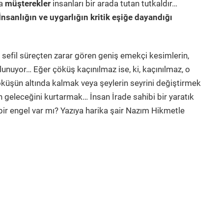
sa
müşterekler
insanları bir arada tutan tutkaldır…
İnsanlığın ve uygarlığın kritik eşiğe dayandığı
bu sefil süreçten zarar gören geniş emekçi kesimlerin,
lunuyor… Eğer çöküş kaçınılmaz ise, ki, kaçınılmaz, o
öküşün altında kalmak veya şeylerin seyrini değiştirmek
n geleceğini kurtarmak… İnsan İrade sahibi bir yaratık
ir engel var mı? Yazıya harika şair Nazım Hikmetle