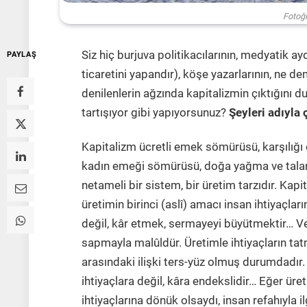
Fotoğ
Siz hiç burjuva politikacılarının, medyatik ay
PAYLAŞ
ticaretini yapandır), köşe yazarlarının, ne 
denilenlerin ağzında kapitalizmin çıktığını 
tartışıyor gibi yapıyorsunuz?
Şeyleri adıyla
Kapitalizm ücretli emek sömürüsü, karşılığ
kadın emeği sömürüsü, doğa yağma ve talanı
netameli bir sistem, bir üretim tarzıdır. Kapi
üretimin birinci (aslî) amacı insan ihtiyaçlar
değil, kâr etmek, sermayeyi büyütmektir… Ve 
sapmayla malûldür. Üretimle ihtiyaçların tat
arasındaki ilişki ters-yüz olmuş durumdadır.
ihtiyaçlara değil, kâra endekslidir… Eğer üre
ihtiyaçlarına dönük olsaydı, insan refahıyla i