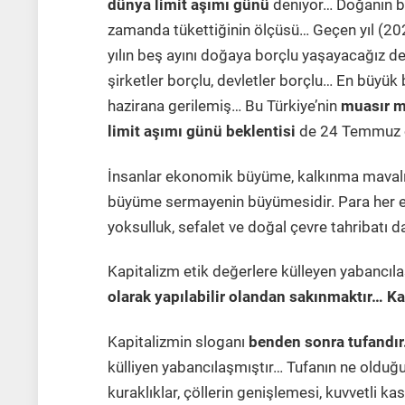
dünya limit aşımı günü
deniyor… Doğanın bir
zamanda tükettiğinin ölçüsü… Geçen yıl (2
yılın beş ayını doğaya borçlu yaşayacağız dem
şirketler borçlu, devletler borçlu… En büyük
hazirana gerilemiş… Bu Türkiye’nin
muasır m
limit aşımı günü beklentisi
de 24 Temmuz o
İnsanlar ekonomik büyüme, kalkınma mavalıyl
büyüme sermayenin büyümesidir. Para her el d
yoksulluk, sefalet ve doğal çevre tahribatı 
Kapitalizm etik değerlere külleyen yabancıl
olarak yapılabilir olandan sakınmaktır… Ka
Kapitalizmin sloganı
benden sonra tufandır
külliyen yabancılaşmıştır… Tufanın ne olduğu
kuraklıklar, çöllerin genişlemesi, kuvvetli ka