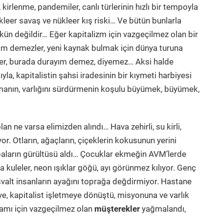
, kirlenme, pandemiler, canlı türlerinin hızlı bir tempoyla
kleer savaş ve nükleer kış riski… Ve bütün bunlarla
n değildir… Eğer kapitalizm için vazgeçilmez olan bir
yım demezler, yeni kaynak bulmak için dünya turuna
eter, burada durayım demez, diyemez… Aksi halde
la, kapitalistin şahsi iradesinin bir kıymeti harbiyesi
manın, varlığını sürdürmenin koşulu büyümek, büyümek,
 ne varsa elimizden alındı… Hava zehirli, su kirli,
r. Otların, ağaçların, çiçeklerin kokusunun yerini
abaların gürültüsü aldı… Çocuklar ekmeğin AVM’lerde
a kuleler, neon ışıklar göğü, ayı görünmez kılıyor. Genç
asvalt insanların ayağını toprağa değdirmiyor. Hastane
ye, kapitalist işletmeye dönüştü, misyonuna ve varlık
amı için vazgeçilmez olan
müşterekler
yağmalandı,