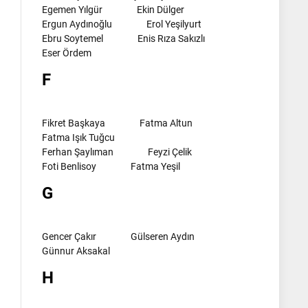
Egemen Yılgür
Ekin Dülger
Ergun Aydınoğlu
Erol Yeşilyurt
Ebru Soytemel
Enis Rıza Sakızlı
Eser Ördem
F
Fikret Başkaya
Fatma Altun
Fatma Işık Tuğcu
Ferhan Şaylıman
Feyzi Çelik
Foti Benlisoy
Fatma Yeşil
G
Gencer Çakır
Gülseren Aydın
Günnur Aksakal
H