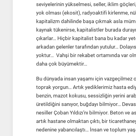
seviyelerinin yükselmesi, seller, iklim göçleri
yok olması (ekosit), radyoaktifi kirlenme, nü
kapitalizm dahilinde başa çıkmak asla mümkü
kaynak tükenirse, kapitalistler burada dura
çıkarlar… Hiçbir kapitalist bana bu kadar y
arkadan gelenler tarafından yutulur… Dolayısıy
yoktur… Vahşi bir rekabet ortamında var ol
daha çok büyümektir…
Bu dünyada insan yaşamı için vazgeçilmez olan
toprak yorgun… Artık yediklerimiz hasta ediyo
benzin, mazot kokusu, sessizliğin yerini ar
üretildiğini sanıyor, buğdayı bilmiyor… Devas
nesiller Çoban Yıldızı’nı bilmiyor. Beton ve 
artık hastane olmaktan çıktı, bir ticarethane
nedenine yabancılaştı… İnsan ve toplum yaş