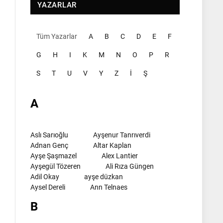
YAZARLAR
Tüm Yazarlar
A
B
C
D
E
F
G
H
I
K
M
N
O
P
R
S
T
U
V
Y
Z
İ
Ş
A
Aslı Sarıoğlu
Ayşenur Tanrıverdi
Adnan Genç
Altar Kaplan
Ayşe Şaşmazel
Alex Lantier
Ayşegül Tözeren
Ali Rıza Güngen
Adil Okay
ayşe düzkan
Aysel Dereli
Ann Telnaes
B