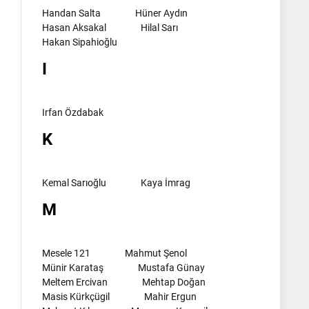
Handan Salta
Hüner Aydın
Hasan Aksakal
Hilal Sarı
Hakan Sipahioğlu
I
Irfan Özdabak
K
Kemal Sarıoğlu
Kaya İmrag
M
Mesele 121
Mahmut Şenol
Münir Karataş
Mustafa Günay
Meltem Ercivan
Mehtap Doğan
Masis Kürkçügil
Mahir Ergun