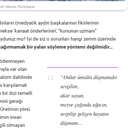
raf: Marine Photobank
dınların (medyatik aydın başkalarının fikirlerinin
demekse ‘kanaat önderlerinin’, “konunun uzmanı”
duydunuz mu? İyi de siz o sorunları hangi zemin üzerinde
 çağırmamak bir yalan söyleme yöntemi değilmidir…
ı ödenmeyen
yla var olan
“Onlar ümidin düşmanıdır
talizm dahilinde
ını karşılamak
sevgilim,
bir dizi temelli
akar suyun,
mini gereği
meyve çağında ağacın,
 Üretimin yönü
serpilip gelişen hayatın
timin insan
düşmanı…
lgili olmayan