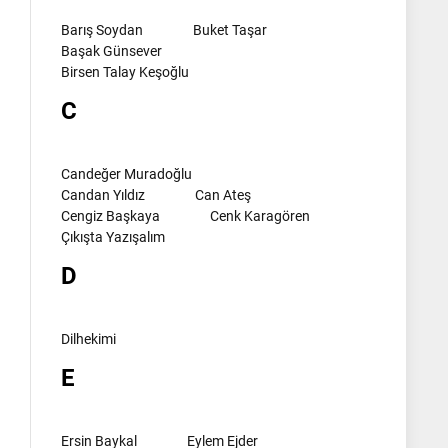
Barış Soydan
Buket Taşar
Başak Günsever
Birsen Talay Keşoğlu
C
Candeğer Muradoğlu
Candan Yıldız
Can Ateş
Cengiz Başkaya
Cenk Karagören
Çıkışta Yazışalım
D
Dilhekimi
E
Ersin Baykal
Eylem Ejder