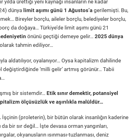
 yılda ürettiği yeni kaynağı insanların ne kadar
024) dünya
limit
aşımı
günü 1 Ağustos’a
gerilemişti. Bu,
ek… Bireyler borçlu, aileler borçlu, belediyeler borçlu,
 borç da doğaya… Türkiye’de limit aşımı günü 21
edeniyetin
önünü geçtiği demeye gelir…
2025 dünya
larak tahmin ediliyor…
a aldatılıyor, oyalanıyor… Oysa kapitalizm dahilinde
eğiştirdiğinde ‘milli gelir’ artmış görünür… Tabii
da…
aşmış bir sistemdir…
Etik
sınır demektir, potansiyel
pitalizm ölçüsüzlük ve aşırılıkla malûldür…
.
İşçinin (proleterin), bir bütün olarak insanlığın kaderine
 da bir sır değil… İşte devasa orman yangınları,
sırgalar, okyanusların ısınması-tuzlanması, deniz