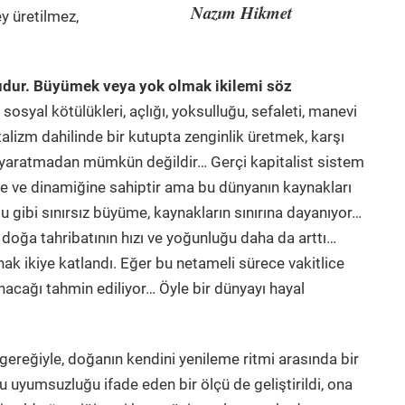
Nazım Hikmet
ey üretilmez,
udur. Büyümek veya yok olmak ikilemi söz
 sosyal kötülükleri, açlığı, yoksulluğu, sefaleti, manevi
zm dahilinde bir kutupta zenginlik üretmek, karşı
ı yaratmadan mümkün değildir… Gerçi kapitalist sistem
ne ve dinamiğine sahiptir ama bu dünyanın kaynakları
ğu gibi sınırsız büyüme, kaynakların sınırına dayanıyor…
doğa tahribatının hızı ve yoğunluğu daha da arttı…
k ikiye katlandı. Eğer bu netameli sürece vakitlice
acağı tahmin ediliyor… Öyle bir dünyayı hayal
gereğiyle, doğanın kendini yenileme ritmi arasında bir
yumsuzluğu ifade eden bir ölçü de geliştirildi, ona