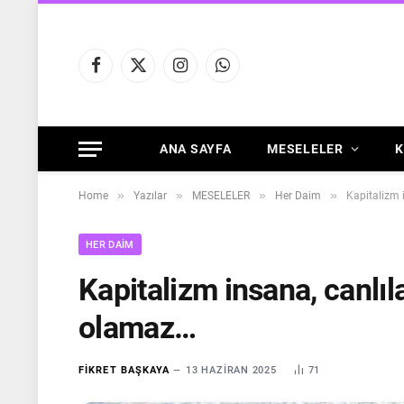
Facebook
X
Instagram
WhatsApp
(Twitter)
ANA SAYFA
MESELELER
K
»
»
»
»
Home
Yazılar
MESELELER
Her Daim
Kapitalizm 
HER DAIM
Kapitalizm insana, canlı
olamaz…
FIKRET BAŞKAYA
13 HAZIRAN 2025
71