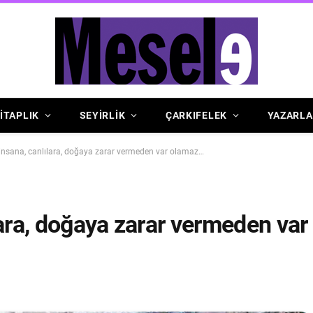
İTAPLIK
SEYİRLİK
ÇARKIFELEK
YAZARLA
insana, canlılara, doğaya zarar vermeden var olamaz…
lara, doğaya zarar vermeden var