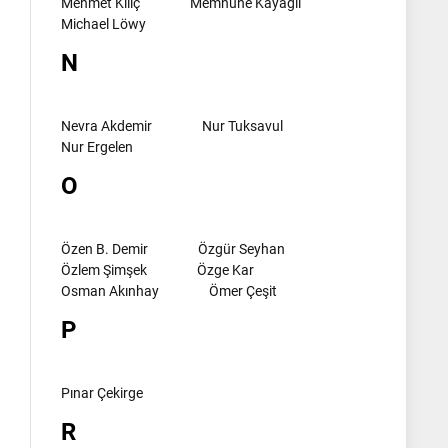
Mehmet Kılıç
Memnune Kayagil
Michael Löwy
N
Nevra Akdemir
Nur Tuksavul
Nur Ergelen
O
Özen B. Demir
Özgür Seyhan
Özlem Şimşek
Özge Kar
Osman Akınhay
Ömer Çeşit
P
Pınar Çekirge
l
R