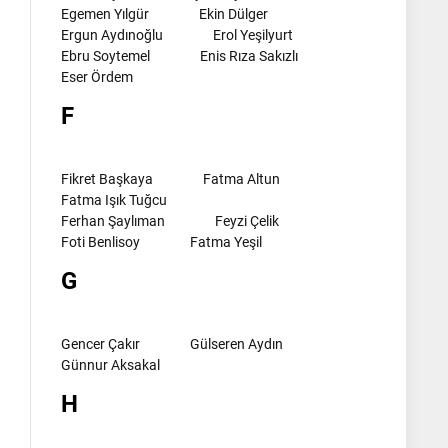
Egemen Yılgür
Ekin Dülger
Ergun Aydınoğlu
Erol Yeşilyurt
Ebru Soytemel
Enis Rıza Sakızlı
Eser Ördem
F
Fikret Başkaya
Fatma Altun
Fatma Işık Tuğcu
Ferhan Şaylıman
Feyzi Çelik
Foti Benlisoy
Fatma Yeşil
G
Gencer Çakır
Gülseren Aydın
Günnur Aksakal
H