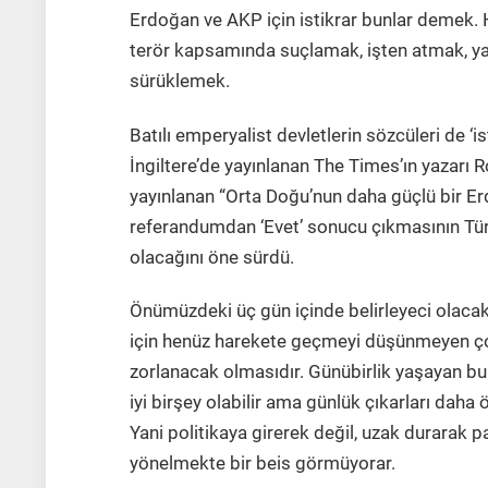
Erdoğan ve AKP için istikrar bunlar demek. 
terör kapsamında suçlamak, işten atmak, yar
sürüklemek.
Batılı emperyalist devletlerin sözcüleri de ‘i
İngiltere’de yayınlanan The Times’ın yazar
yayınlanan “Orta Doğu’nun daha güçlü bir Erd
referandumdan ‘Evet’ sonucu çıkmasının Türk
olacağını öne sürdü.
Önümüzdeki üç gün içinde belirleyeci olacak
için henüz harekete geçmeyi düşünmeyen ço
zorlanacak olmasıdır. Günübirlik yaşayan bu 
iyi birşey olabilir ama günlük çıkarları daha 
Yani politikaya girerek değil, uzak durarak pa
yönelmekte bir beis görmüyorar.