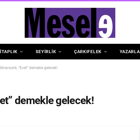
İTAPLIK
SEYİRLİK
ÇARKIFELEK
YAZARLA
tikrarsızlık, “Evet” demekle gelecek!
Evet” demekle gelecek!