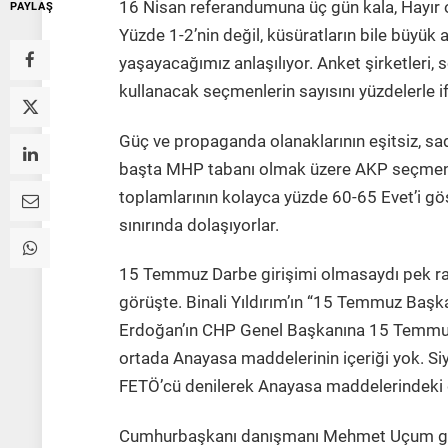
16 Nisan referandumuna üç gün kala, Hayır oyl
PAYLAŞ
Yüzde 1-2’nin değil, küsüratların bile büyük 
yaşayacağımız anlaşılıyor. Anket şirketleri, 
kullanacak seçmenlerin sayısını yüzdelerle i
Güç ve propaganda olanaklarının eşitsiz, sad
başta MHP tabanı olmak üzere AKP seçmeni d
toplamlarının kolayca yüzde 60-65 Evet’i gö
sınırında dolaşıyorlar.
15 Temmuz Darbe girişimi olmasaydı pek ra
görüşte. Binali Yıldırım’ın “15 Temmuz Başkan
Erdoğan’ın CHP Genel Başkanına 15 Temmuz 
ortada Anayasa maddelerinin içeriği yok. Siya
FETÖ’cü denilerek Anayasa maddelerindeki de
Cumhurbaşkanı danışmanı Mehmet Uçum gibi h