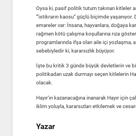
Oysa ki, pasif politik tutum takınan kitleler 
‘”istikrarın kaosu” güçlü biçimde yaşanıyor. 
emareler var: İnsana, hayvanlara, doğaya karşı
rağmen kötü çalışma koşullarına rıza göste
programlarında ifşa olan aile içi yozlaşma,
sebebiyledir ki, kararsızlık büyüyor.
İşte bu kritik 3 günde büyük devletlerin ve 
politikadan uzak durmayı seçen kitlelerin Ha
olacak.
Hayır’ın kazanacağına inanarak Hayır için ça
iklim yoluyla, kararsızları etkilemek ve ces
Yazar