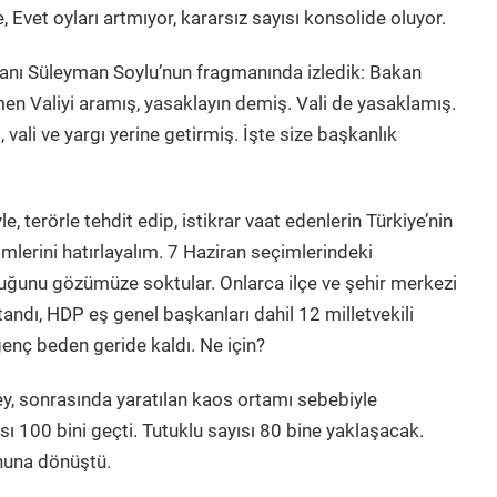
Evet oyları artmıyor, kararsız sayısı konsolide oluyor.
akanı Süleyman Soylu’nun fragmanında izledik: Bakan
en Valiyi aramış, yasaklayın demiş. Vali de yasaklamış.
 vali ve yargı yerine getirmiş. İşte size başkanlık
, terörle tehdit edip, istikrar vaat edenlerin Türkiye’nin
mlerini hatırlayalım. 7 Haziran seçimlerindeki
uğunu gözümüze soktular. Onlarca ilçe ve şehir merkezi
atandı, HDP eş genel başkanları dahil 12 milletvekili
 genç beden geride kaldı. Ne için?
, sonrasında yaratılan kaos ortamı sebebiyle
sı 100 bini geçti. Tutuklu sayısı 80 bine yaklaşacak.
onuna dönüştü.