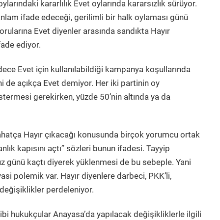
arındaki kararlılık Evet oylarında kararsızlık sürüyor.
anlam ifade edeceği, gerilimli bir halk oylaması günü
sorularına Evet diyenler arasında sandıkta Hayır
fade ediyor.
ece Evet için kullanılabildiği kampanya koşullarında
e açıkça Evet demiyor. Her iki partinin oy
stermesi gerekirken, yüzde 50’nin altında ya da
hatça Hayır çıkacağı konusunda birçok yorumcu ortak
lık kapısını açtı” sözleri bunun ifadesi. Tayyip
günü kaçtı diyerek yüklenmesi de bu sebeple. Yani
si polemik var. Hayır diyenlere darbeci, PKK’li,
ğişiklikler perdeleniyor.
ukukçular Anayasa’da yapılacak değişikliklerle ilgili