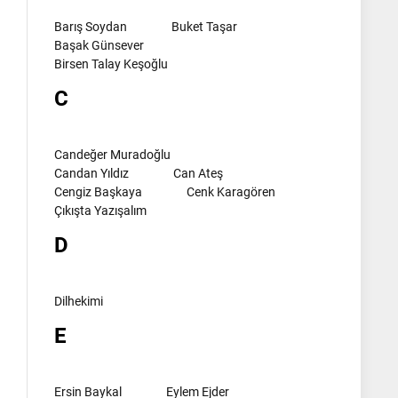
Barış Soydan
Buket Taşar
Başak Günsever
Birsen Talay Keşoğlu
C
Candeğer Muradoğlu
Candan Yıldız
Can Ateş
Cengiz Başkaya
Cenk Karagören
Çıkışta Yazışalım
D
Dilhekimi
E
Ersin Baykal
Eylem Ejder