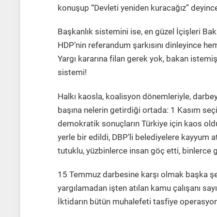
konuşup “Devleti yeniden kuracağız” deyince, 
Başkanlık sistemini ise, en güzel İçişleri B
HDP’nin referandum şarkısını dinleyince hem
Yargı kararına filan gerek yok, bakan istemiş,
sistemi!
Halkı kaosla, koalisyon dönemleriyle, darbeyle
başına nelerin getirdiği ortada: 1 Kasım seçi
demokratik sonuçların Türkiye için kaos old
yerle bir edildi, DBP’li belediyelere kayyum 
tutuklu, yüzbinlerce insan göç etti, binlerce
15 Temmuz darbesine karşı olmak başka şey
yargılamadan işten atılan kamu çalışanı sayı
İktidarın bütün muhalefeti tasfiye operasy