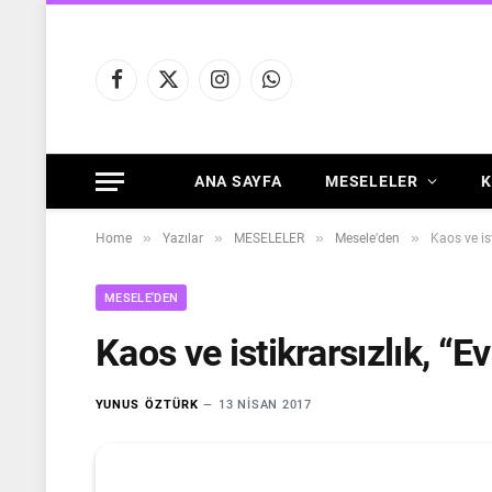
Facebook
X
Instagram
WhatsApp
(Twitter)
ANA SAYFA
MESELELER
K
»
»
»
»
Home
Yazılar
MESELELER
Mesele'den
Kaos ve is
MESELE'DEN
Kaos ve istikrarsızlık, “
YUNUS ÖZTÜRK
13 NISAN 2017