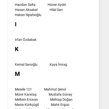
Handan Salta
Hüner Aydın
Hasan Aksakal
Hilal Sarı
Hakan Sipahioğlu
I
Irfan Özdabak
K
Kemal Sarıoğlu
Kaya İmrag
M
l
Mesele 121
Mahmut Şenol
Münir Karataş
Mustafa Günay
Meltem Ercivan
Mehtap Doğan
Masis Kürkçügil
Mahir Ergun