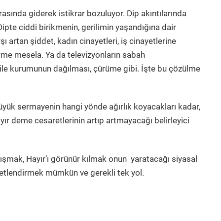
arasında giderek istikrar bozuluyor. Dip akıntılarında
Dipte ciddi birikmenin, gerilimin yaşandığına dair
 artan şiddet, kadın cinayetleri, iş cinayetlerine
rme mesela. Ya da televizyonların sabah
 aile kurumunun dağılması, çürüme gibi. İşte bu çözülme
büyük sermayenin hangi yönde ağırlık koyacakları kadar,
yır deme cesaretlerinin artıp artmayacağı belirleyici
lışmak, Hayır’ı görünür kılmak onun yaratacağı siyasal
aretlendirmek mümkün ve gerekli tek yol.