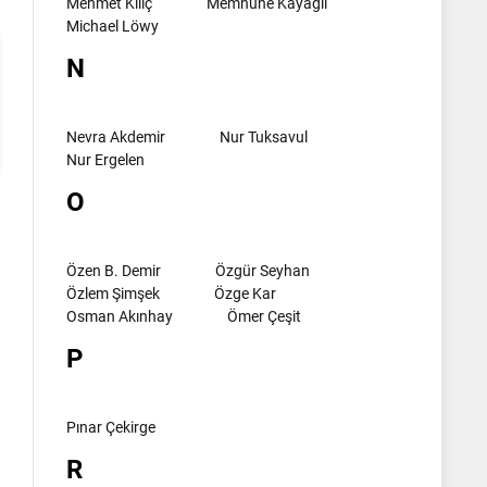
Mehmet Kılıç
Memnune Kayagil
Michael Löwy
N
Nevra Akdemir
Nur Tuksavul
Nur Ergelen
O
Özen B. Demir
Özgür Seyhan
Özlem Şimşek
Özge Kar
Osman Akınhay
Ömer Çeşit
P
Pınar Çekirge
R