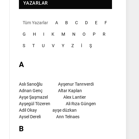
YAZARLAR
Tüm Yazarlar
A
B
C
D
E
F
G
H
I
K
M
N
O
P
R
S
T
U
V
Y
Z
İ
Ş
A
Aslı Sarıoğlu
Ayşenur Tanrıverdi
Adnan Genç
Altar Kaplan
Ayşe Şaşmazel
Alex Lantier
Ayşegül Tözeren
Ali Rıza Güngen
Adil Okay
ayşe düzkan
Aysel Dereli
Ann Telnaes
B