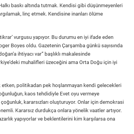
Halkı baskı altında tutmak. Kendisi gibi düşünmeyenleri
gılamak, linç etmek. Kendisine inanları ölüme
stikrar’ vurgusu yapıyor. Bu durumu en iyi ifade eden
ı Roger Boyes oldu. Gazetenin Çarşamba günkü sayısında
oğan’a ihtiyacı var” başlıklı makalesinde
iye’deki muhalifleri üzeceğini ama Orta Doğu için iyi
 etken, politikadan pek hoşlanmayan kendi gelecekleri
ğunluğun, kaos tehdidiyle Evet oyu vermeye
çoğunluk, kararsızları oluşturuyor. Onlar için demokrasi
önemli. Kararsız durdukça onlara yönelik vaatler artıyor.
zarlık yapıyorlar ve beklentilerini kim karşılarsa ona