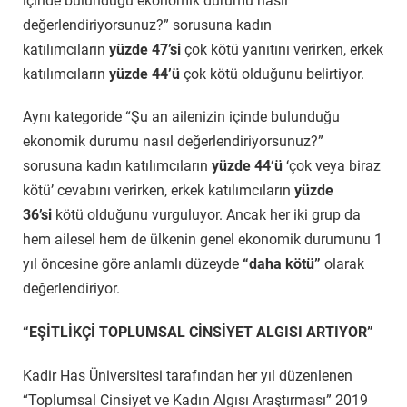
içinde bulunduğu ekonomik durumu nasıl
değerlendiriyorsunuz?” sorusuna kadın
katılımcıların
yüzde 47’si
çok kötü yanıtını verirken, erkek
katılımcıların
yüzde 44’ü
çok kötü olduğunu belirtiyor.
Aynı kategoride “Şu an ailenizin içinde bulunduğu
ekonomik durumu nasıl değerlendiriyorsunuz?”
sorusuna kadın katılımcıların
yüzde 44‘ü
‘çok veya biraz
kötü’ cevabını verirken, erkek katılımcıların
yüzde
36’si
kötü olduğunu vurguluyor. Ancak her iki grup da
hem ailesel hem de ülkenin genel ekonomik durumunu 1
yıl öncesine göre anlamlı düzeyde
“daha kötü”
olarak
değerlendiriyor.
“EŞİTLİKÇİ TOPLUMSAL CİNSİYET ALGISI ARTIYOR”
Kadir Has Üniversitesi tarafından her yıl düzenlenen
“Toplumsal Cinsiyet ve Kadın Algısı Araştırması” 2019