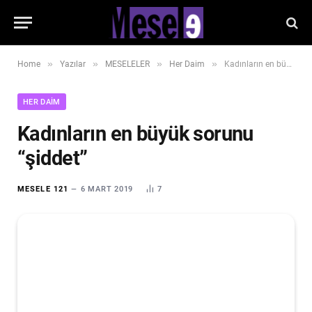
»
»
»
»
Home
Yazılar
MESELELER
Her Daim
Kadınların en büyük sorunu “şiddet”
HER DAIM
Kadınların en büyük sorunu
“şiddet”
MESELE 121
6 MART 2019
7