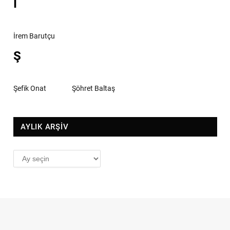
İ
İrem Barutçu
Ş
Şefik Onat
Şöhret Baltaş
AYLIK ARŞİV
AYLIK
ARŞİV