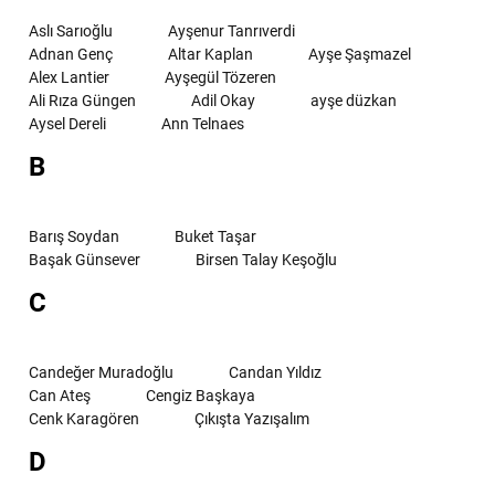
Aslı Sarıoğlu
Ayşenur Tanrıverdi
Adnan Genç
Altar Kaplan
Ayşe Şaşmazel
Alex Lantier
Ayşegül Tözeren
Ali Rıza Güngen
Adil Okay
ayşe düzkan
Aysel Dereli
Ann Telnaes
B
Barış Soydan
Buket Taşar
Başak Günsever
Birsen Talay Keşoğlu
C
Candeğer Muradoğlu
Candan Yıldız
Can Ateş
Cengiz Başkaya
Cenk Karagören
Çıkışta Yazışalım
D