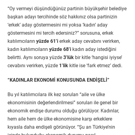
“Oy vermeyi düşündüğünüz partinin büyükşehir belediye
başkan adayı tercihinde söz hakkınız olsa partinizin
‘erkek’ aday göstermesini mi yoksa ‘kadın’ aday
göstermesini mi tercih edersiniz?” sorusuna, erkek
katılımcıların
yüzde 61’i
erkek aday cevabını verirken,
kadın katılımcıların
yüzde 68’i
kadın aday istediğini
belirtti. Aynı soruya yüzde
3’lük
bir kitle ‘hangisi iyiyse’
cevabını verirken, yüzde
1’lik
kitle ise ‘fark etmez’ dedi.
“KADINLAR EKONOMİ KONUSUNDA ENDİŞELİ”
Bu yıl katılımcılara ilk kez sorulan “aile ve ülke
ekonomisinin değerlendirilmesi” soruları ile genel bir
ekonomik endişe durumu olduğu görülüyor. Kadınlar,
hem aile hem de ülke ekonomisine karşı erkeklere
kıyasla daha endişeli görünüyor. “Şu an Türkiye’nin