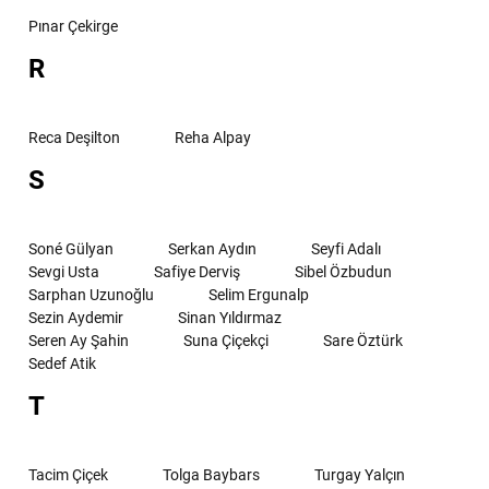
Pınar Çekirge
R
Reca Deşilton
Reha Alpay
S
Soné Gülyan
Serkan Aydın
Seyfi Adalı
Sevgi Usta
Safiye Derviş
Sibel Özbudun
Sarphan Uzunoğlu
Selim Ergunalp
Sezin Aydemir
Sinan Yıldırmaz
Seren Ay Şahin
Suna Çiçekçi
Sare Öztürk
Sedef Atik
T
Tacim Çiçek
Tolga Baybars
Turgay Yalçın