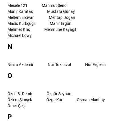
Mesele 121
Mahmut Şenol
Münir Karataş
Mustafa Günay
Meltem Ercivan
Mehtap Doğan
Masis Kürkçügil
Mahir Ergun
Mehmet Kılıç
Memnune Kayagil
Michael Löwy
N
Nevra Akdemir
Nur Tuksavul
Nur Ergelen
O
Özen B. Demir
Özgür Seyhan
Özlem Şimşek
Özge Kar
Osman Akınhay
Ömer Çeşit
P