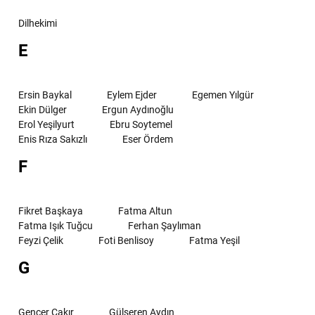
Dilhekimi
E
Ersin Baykal
Eylem Ejder
Egemen Yılgür
Ekin Dülger
Ergun Aydınoğlu
Erol Yeşilyurt
Ebru Soytemel
Enis Rıza Sakızlı
Eser Ördem
F
Fikret Başkaya
Fatma Altun
Fatma Işık Tuğcu
Ferhan Şaylıman
Feyzi Çelik
Foti Benlisoy
Fatma Yeşil
G
Gencer Çakır
Gülseren Aydın