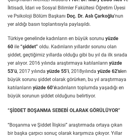
İktisadi, İdari ve Sosyal Bilimler Fakültesi Öğretim Üyesi
ve Psikoloji Bölüm Başkanı
Doç. Dr. Aslı Çarkoğlu
’nun
yer aldığı basın toplantısıyla paylaşıldı.
Türkiye genelinde kadınların en büyük sorunu
yüzde
60
ile
“şiddet”
oldu. Kadınların yıllardır sorunu olan
şiddet, geçtiğimiz yıllarda olduğu gibi bu yıl da ilk sırada
yer alıyor. 2016 yılında araştırmaya katılanların
yüzde
53’ü
, 2017 yılında
yüzde 55’i
, 2018yılında
yüzde 62’si
en
büyük sorunu şiddet olarak görürken, bu yıl araştırmaya
katılanların
yüzde 60’ı
kadınların toplumda yaşadığı en
büyük sorunun şiddet olduğunu belirtiyor.
“ŞİDDET BOŞANMA SEBEBİ OLARAK GÖRÜLÜYOR”
“Boşanma ve Şiddet İlişkisi” araştırmada ortaya çıkan
bir başka çarpıcı sonuç olarak karşımıza çıkıyor. Yıllar