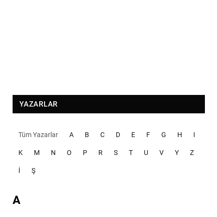
YAZARLAR
Tüm Yazarlar
A
B
C
D
E
F
G
H
I
K
M
N
O
P
R
S
T
U
V
Y
Z
İ
Ş
A