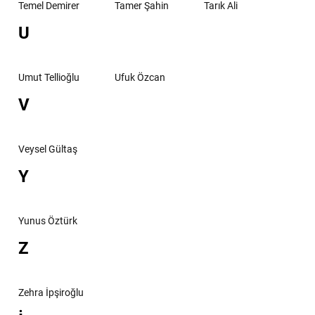
Temel Demirer
Tamer Şahin
Tarık Ali
U
Umut Tellioğlu
Ufuk Özcan
V
Veysel Gültaş
Y
Yunus Öztürk
Z
Zehra İpşiroğlu