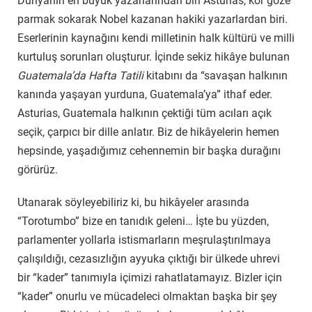
Dünyanın en büyük yazarlarından biri Asturias, kör göze
parmak sokarak Nobel kazanan hakiki yazarlardan biri.
Eserlerinin kaynağını kendi milletinin halk kültürü ve milli
kurtuluş sorunları oluşturur. İçinde sekiz hikâye bulunan
Guatemala’da Hafta Tatili
kitabını da “savaşan halkının
kanında yaşayan yurduna, Guatemala’ya” ithaf eder.
Asturias, Guatemala halkının çektiği tüm acıları açık
seçik, çarpıcı bir dille anlatır. Biz de hikâyelerin hemen
hepsinde, yaşadığımız cehennemin bir başka durağını
görürüz.
Utanarak söyleyebiliriz ki, bu hikâyeler arasında
“Torotumbo” bize en tanıdık geleni… İşte bu yüzden,
parlamenter yollarla istismarların meşrulaştırılmaya
çalışıldığı, cezasızlığın ayyuka çıktığı bir ülkede uhrevi
bir “kader” tanımıyla içimizi rahatlatamayız. Bizler için
“kader” onurlu ve mücadeleci olmaktan başka bir şey