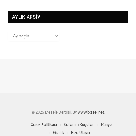
AYLIK ARŞİV
AYLIK
ARŞİV
© 2026 Mesele Dergisi. By
www.bizsel.net
.
Çerez Politikası
Kullanım Koşulları
Künye
Gizlilik
Bize Ulaşın