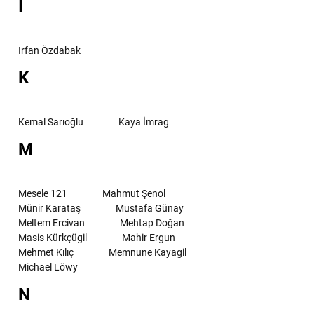
I
Irfan Özdabak
K
Kemal Sarıoğlu
Kaya İmrag
M
Mesele 121
Mahmut Şenol
Münir Karataş
Mustafa Günay
Meltem Ercivan
Mehtap Doğan
Masis Kürkçügil
Mahir Ergun
Mehmet Kılıç
Memnune Kayagil
Michael Löwy
N