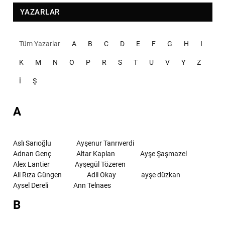
YAZARLAR
Tüm Yazarlar
A
B
C
D
E
F
G
H
I
K
M
N
O
P
R
S
T
U
V
Y
Z
İ
Ş
A
Aslı Sarıoğlu
Ayşenur Tanrıverdi
Adnan Genç
Altar Kaplan
Ayşe Şaşmazel
Alex Lantier
Ayşegül Tözeren
Ali Rıza Güngen
Adil Okay
ayşe düzkan
Aysel Dereli
Ann Telnaes
B