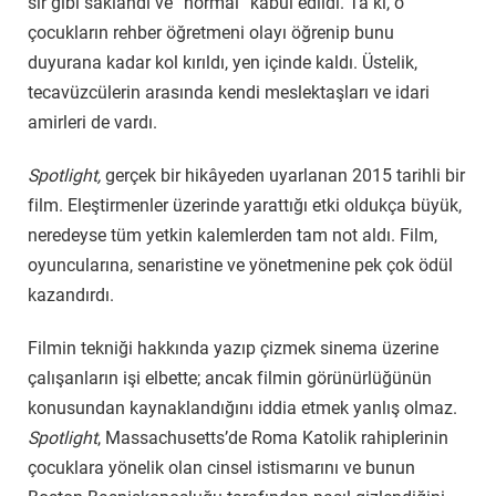
sır gibi saklandı ve “normal” kabul edildi. Ta ki, o
çocukların rehber öğretmeni olayı öğrenip bunu
duyurana kadar kol kırıldı, yen içinde kaldı. Üstelik,
tecavüzcülerin arasında kendi meslektaşları ve idari
amirleri de vardı.
Spotlight,
gerçek bir hikâyeden uyarlanan 2015 tarihli bir
film. Eleştirmenler üzerinde yarattığı etki oldukça büyük,
neredeyse tüm yetkin kalemlerden tam not aldı. Film,
oyuncularına, senaristine ve yönetmenine pek çok ödül
kazandırdı.
Filmin tekniği hakkında yazıp çizmek sinema üzerine
çalışanların işi elbette; ancak filmin görünürlüğünün
konusundan kaynaklandığını iddia etmek yanlış olmaz.
Spotlight
, Massachusetts’de Roma Katolik rahiplerinin
çocuklara yönelik olan cinsel istismarını ve bunun