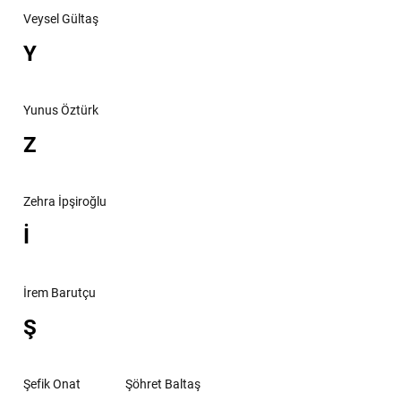
Veysel Gültaş
Y
Yunus Öztürk
Z
Zehra İpşiroğlu
İ
İrem Barutçu
Ş
Şefik Onat
Şöhret Baltaş