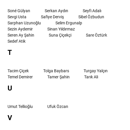
Soné Gülyan
Serkan Aydın
Seyfi Adalı
Sevgi Usta
Safiye Derviş
Sibel Özbudun
Sarphan Uzunoğlu
Selim Ergunalp
Sezin Aydemir
Sinan Yıldırmaz
Seren Ay Şahin
Suna Çiçekçi
Sare Öztürk
Sedef Atik
T
Tacim Çiçek
Tolga Baybars
Turgay Yalçın
Temel Demirer
Tamer Şahin
Tarık Ali
U
Umut Tellioğlu
Ufuk Özcan
V