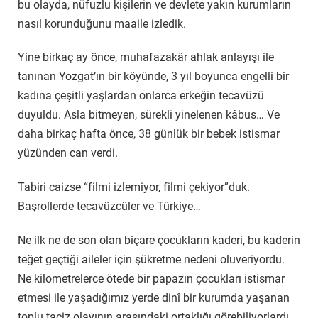
bu olayda, nüfuzlu kişilerin ve devlete yakın kurumların
nasıl korunduğunu maaile izledik.
Yine birkaç ay önce, muhafazakâr ahlak anlayışı ile
tanınan Yozgat’ın bir köyünde, 3 yıl boyunca engelli bir
kadına çeşitli yaşlardan onlarca erkeğin tecavüzü
duyuldu. Asla bitmeyen, sürekli yinelenen kâbus… Ve
daha birkaç hafta önce, 38 günlük bir bebek istismar
yüzünden can verdi.
Tabiri caizse “filmi izlemiyor, filmi çekiyor”duk.
Başrollerde tecavüzcüler ve Türkiye…
Ne ilk ne de son olan biçare çocukların kaderi, bu kaderin
teğet geçtiği aileler için şükretme nedeni oluveriyordu.
Ne kilometrelerce ötede bir papazın çocukları istismar
etmesi ile yaşadığımız yerde dinî bir kurumda yaşanan
toplu taciz olayının arasındaki ortaklığı görebiliyorlardı,