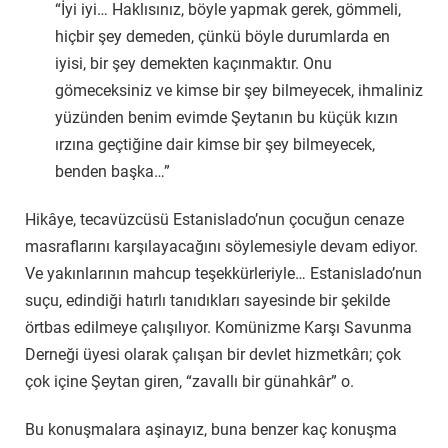
“İyi iyi… Haklısınız, böyle yapmak gerek, gömmeli,
hiçbir şey demeden, çünkü böyle durumlarda en
iyisi, bir şey demekten kaçınmaktır. Onu
gömeceksiniz ve kimse bir şey bilmeyecek, ihmaliniz
yüzünden benim evimde Şeytanın bu küçük kızın
ırzına geçtiğine dair kimse bir şey bilmeyecek,
benden başka…”
Hikâye, tecavüzcüsü Estanislado’nun çocuğun cenaze
masraflarını karşılayacağını söylemesiyle devam ediyor.
Ve yakınlarının mahcup teşekkürleriyle… Estanislado’nun
suçu, edindiği hatırlı tanıdıkları sayesinde bir şekilde
örtbas edilmeye çalışılıyor. Komünizme Karşı Savunma
Derneği üyesi olarak çalışan bir devlet hizmetkârı; çok
çok içine Şeytan giren, “zavallı bir günahkâr” o.
Bu konuşmalara aşinayız, buna benzer kaç konuşma