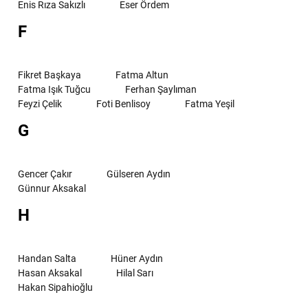
Enis Rıza Sakızlı
Eser Ördem
F
Fikret Başkaya
Fatma Altun
Fatma Işık Tuğcu
Ferhan Şaylıman
Feyzi Çelik
Foti Benlisoy
Fatma Yeşil
G
Gencer Çakır
Gülseren Aydın
Günnur Aksakal
H
Handan Salta
Hüner Aydın
Hasan Aksakal
Hilal Sarı
Hakan Sipahioğlu