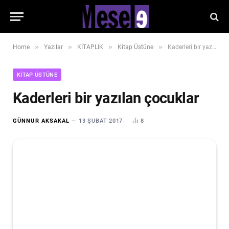
»
»
»
»
Home
Yazılar
KİTAPLIK
Kitap Üstüne
Kaderleri bir yazılan çocuklar
KITAP ÜSTÜNE
Kaderleri bir yazılan çocuklar
GÜNNUR AKSAKAL
13 ŞUBAT 2017
8