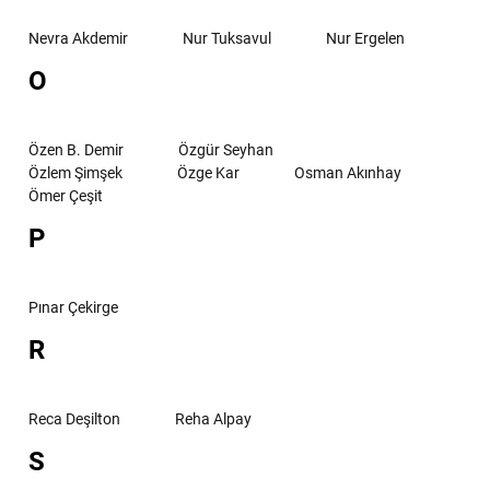
Nevra Akdemir
Nur Tuksavul
Nur Ergelen
O
Özen B. Demir
Özgür Seyhan
Özlem Şimşek
Özge Kar
Osman Akınhay
Ömer Çeşit
P
Pınar Çekirge
R
Reca Deşilton
Reha Alpay
S