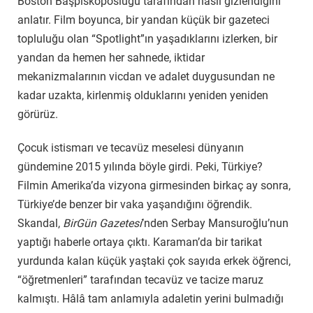
Boston Başpiskoposluğu tarafından nasıl gizlendiğini
anlatır. Film boyunca, bir yandan küçük bir gazeteci
topluluğu olan “Spotlight”ın yaşadıklarını izlerken, bir
yandan da hemen her sahnede, iktidar
mekanizmalarının vicdan ve adalet duygusundan ne
kadar uzakta, kirlenmiş olduklarını yeniden yeniden
görürüz.
Çocuk istismarı ve tecavüz meselesi dünyanın
gündemine 2015 yılında böyle girdi. Peki, Türkiye?
Filmin Amerika’da vizyona girmesinden birkaç ay sonra,
Türkiye’de benzer bir vaka yaşandığını öğrendik.
Skandal,
BirGün Gazetesi
’nden Serbay Mansuroğlu’nun
yaptığı haberle ortaya çıktı. Karaman’da bir tarikat
yurdunda kalan küçük yaştaki çok sayıda erkek öğrenci,
“öğretmenleri” tarafından tecavüz ve tacize maruz
kalmıştı. Hâlâ tam anlamıyla adaletin yerini bulmadığı