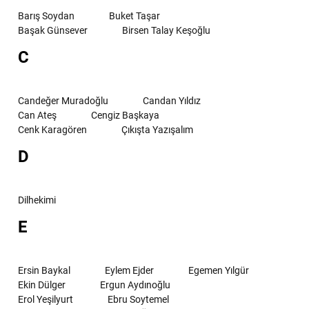
Barış Soydan
Buket Taşar
Başak Günsever
Birsen Talay Keşoğlu
C
Candeğer Muradoğlu
Candan Yıldız
Can Ateş
Cengiz Başkaya
Cenk Karagören
Çıkışta Yazışalım
D
Dilhekimi
E
Ersin Baykal
Eylem Ejder
Egemen Yılgür
Ekin Dülger
Ergun Aydınoğlu
Erol Yeşilyurt
Ebru Soytemel