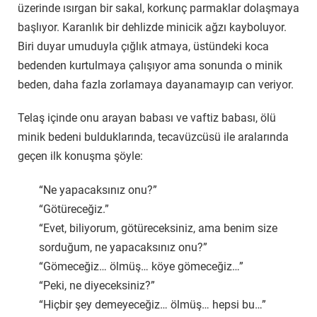
üzerinde ısırgan bir sakal, korkunç parmaklar dolaşmaya
başlıyor. Karanlık bir dehlizde minicik ağzı kayboluyor.
Biri duyar umuduyla çığlık atmaya, üstündeki koca
bedenden kurtulmaya çalışıyor ama sonunda o minik
beden, daha fazla zorlamaya dayanamayıp can veriyor.
Telaş içinde onu arayan babası ve vaftiz babası, ölü
minik bedeni bulduklarında, tecavüzcüsü ile aralarında
geçen ilk konuşma şöyle:
“Ne yapacaksınız onu?”
“Götüreceğiz.”
“Evet, biliyorum, götüreceksiniz, ama benim size
sorduğum, ne yapacaksınız onu?”
“Gömeceğiz… ölmüş… köye gömeceğiz…”
“Peki, ne diyeceksiniz?”
“Hiçbir şey demeyeceğiz… ölmüş… hepsi bu…”