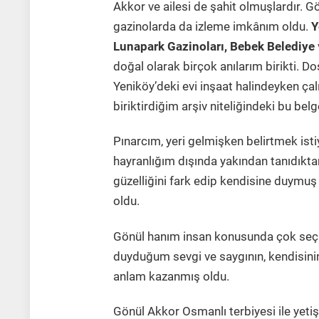
Akkor ve ailesi de şahit olmuşlardır. G
gazinolarda da izleme imkânım oldu.
Y
Lunapark Gazinoları, Bebek Belediye
doğal olarak birçok anılarım birikti. 
Yeniköy’deki evi inşaat halindeyken çalın
biriktirdiğim arşiv niteliğindeki bu be
Pınarcım, yeri gelmişken belirtmek is
hayranlığım dışında yakından tanıdıkta
güzelliğini fark edip kendisine duymu
oldu.
Gönül hanım insan konusunda çok seçici
duyduğum sevgi ve saygının, kendisinin
anlam kazanmış oldu.
Gönül Akkor Osmanlı terbiyesi ile yeti