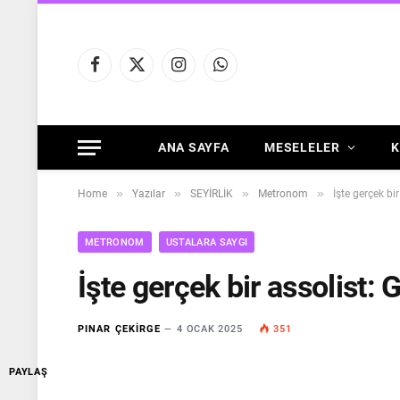
Facebook
X
Instagram
WhatsApp
(Twitter)
ANA SAYFA
MESELELER
K
»
»
»
»
Home
Yazılar
SEYİRLİK
Metronom
İşte gerçek b
METRONOM
USTALARA SAYGI
İşte gerçek bir assolist
PINAR ÇEKIRGE
4 OCAK 2025
351
PAYLAŞ