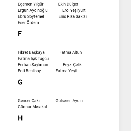
Egemen Yılgür
Ekin Dülger
Ergun Aydınoğlu
Erol Yeşilyurt
Ebru Soytemel
Enis Rıza Sakızlı
Eser Ördem
F
Fikret Başkaya
Fatma Altun
Fatma Işık Tuğcu
Ferhan Şaylıman
Feyzi Çelik
Foti Benlisoy
Fatma Yeşil
G
Gencer Çakır
Gülseren Aydın
Günnur Aksakal
H