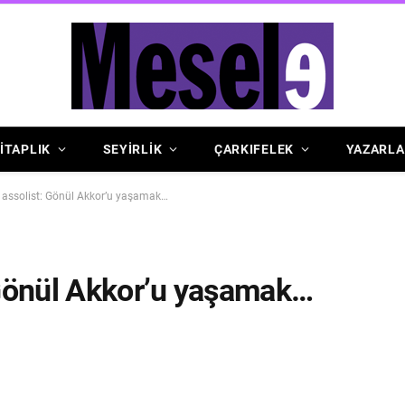
İTAPLIK
SEYİRLİK
ÇARKIFELEK
YAZARLA
ir assolist: Gönül Akkor’u yaşamak…
: Gönül Akkor’u yaşamak…