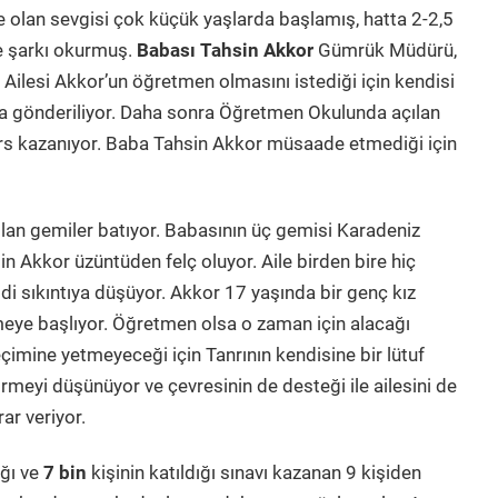
e olan sevgisi çok küçük yaşlarda başlamış, hatta 2-2,5
ve şarkı okurmuş.
Babası Tahsin Akkor
Gümrük Müdürü,
ilesi Akkor’un öğretmen olmasını istediği için kendisi
 gönderiliyor. Daha sonra Öğretmen Okulunda açılan
rs kazanıyor. Baba Tahsin Akkor müsaade etmediği için
lan gemiler batıyor. Babasının üç gemisi Karadeniz
n Akkor üzüntüden felç oluyor. Aile birden bire hiç
i sıkıntıya düşüyor. Akkor 17 yaşında bir genç kız
meye başlıyor. Öğretmen olsa o zaman için alacağı
çimine yetmeyeceği için Tanrının kendisine bir lütuf
rmeyi düşünüyor ve çevresinin de desteği ile ailesini de
ar veriyor.
ğı ve
7 bin
kişinin katıldığı sınavı kazanan 9 kişiden