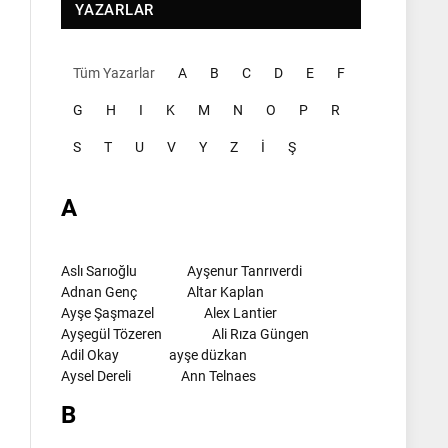
YAZARLAR
Tüm Yazarlar
A
B
C
D
E
F
G
H
I
K
M
N
O
P
R
S
T
U
V
Y
Z
İ
Ş
A
Aslı Sarıoğlu
Ayşenur Tanrıverdi
Adnan Genç
Altar Kaplan
Ayşe Şaşmazel
Alex Lantier
Ayşegül Tözeren
Ali Rıza Güngen
Adil Okay
ayşe düzkan
Aysel Dereli
Ann Telnaes
B