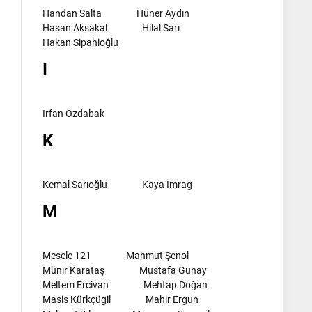
Handan Salta
Hüner Aydın
Hasan Aksakal
Hilal Sarı
Hakan Sipahioğlu
I
Irfan Özdabak
K
Kemal Sarıoğlu
Kaya İmrag
M
Mesele 121
Mahmut Şenol
Münir Karataş
Mustafa Günay
Meltem Ercivan
Mehtap Doğan
Masis Kürkçügil
Mahir Ergun