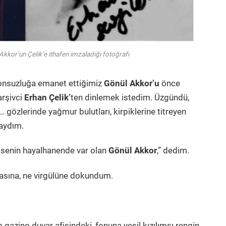
Akkor’un Çelik’e ithafen imzaladığı fotoğrafı
 sonsuzluğa emanet ettiğimiz
Gönül Akkor’u
önce
arşivci
Erhan Çelik’
ten dinlemek istedim.
Üzgündü,
gözlerinde yağmur bulutları, kirpiklerine titreyen
daydım.
, senin hayalhanende var olan
Gönül Akkor
,” dedim.
tasına, ne virgülüne dokundum.
m gazino duvar afişindeki, fonuna yeşil kızılımsı rengin