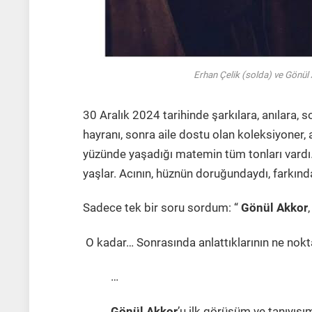
Erhan Çelik (solda) ve Gönül 
30 Aralık 2024 tarihinde şarkılara, anılara,
hayranı, sonra aile dostu olan koleksiyoner, 
yüzünde yaşadığı matemin tüm tonları vardı… 
yaşlar. Acının, hüznün doruğundaydı, farkın
Sadece tek bir soru sordum: “
Gönül Akkor
O kadar… Sonrasında anlattıklarının ne nok
…
Gönül Akkor
’u ilk görüşüm ve tanıyışı