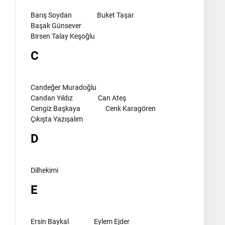
Barış Soydan
Buket Taşar
Başak Günsever
Birsen Talay Keşoğlu
C
Candeğer Muradoğlu
Candan Yıldız
Can Ateş
Cengiz Başkaya
Cenk Karagören
Çıkışta Yazışalım
D
Dilhekimi
E
Ersin Baykal
Eylem Ejder