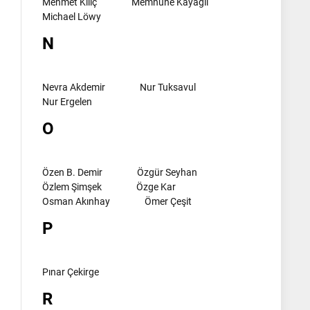
Mehmet Kılıç
Memnune Kayagil
Michael Löwy
N
Nevra Akdemir
Nur Tuksavul
Nur Ergelen
O
Özen B. Demir
Özgür Seyhan
Özlem Şimşek
Özge Kar
Osman Akınhay
Ömer Çeşit
P
Pınar Çekirge
R