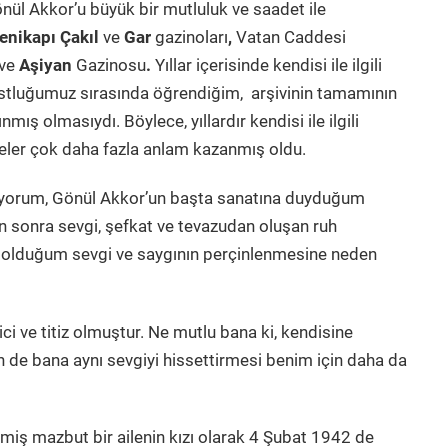
önül Akkor’u büyük bir mutluluk ve saadet ile
enikapı Çakıl
ve
Gar
gazinoları
,
Vatan Caddesi
ve
Aşiyan
Gazinosu
.
Yıllar içerisinde kendisi ile ilgili
Dostluğumuz sırasında öğrendiğim, arşivinin tamamının
mış olmasıydı. Böylece, yıllardır kendisi ile ilgili
lgeler çok daha fazla anlam kazanmış oldu.
tiyorum, Gönül Akkor’un başta sanatına duyduğum
n sonra sevgi, şefkat ve tevazudan oluşan ruh
ş olduğum sevgi ve saygının perçinlenmesine neden
 ve titiz olmuştur. Ne mutlu bana ki, kendisine
 de bana aynı sevgiyi hissettirmesi benim için daha da
şmiş mazbut bir ailenin kızı olarak 4 Şubat 1942 de