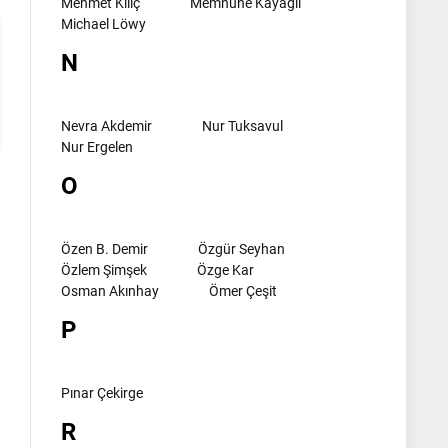
Mehmet Kılıç
Memnune Kayagil
Michael Löwy
N
Nevra Akdemir
Nur Tuksavul
Nur Ergelen
O
Özen B. Demir
Özgür Seyhan
Özlem Şimşek
Özge Kar
Osman Akınhay
Ömer Çeşit
P
Pınar Çekirge
R