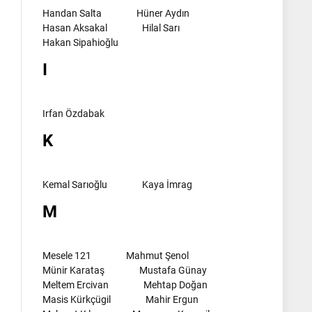
Handan Salta
Hüner Aydın
Hasan Aksakal
Hilal Sarı
Hakan Sipahioğlu
I
Irfan Özdabak
K
Kemal Sarıoğlu
Kaya İmrag
M
l
Mesele 121
Mahmut Şenol
Münir Karataş
Mustafa Günay
Meltem Ercivan
Mehtap Doğan
Masis Kürkçügil
Mahir Ergun