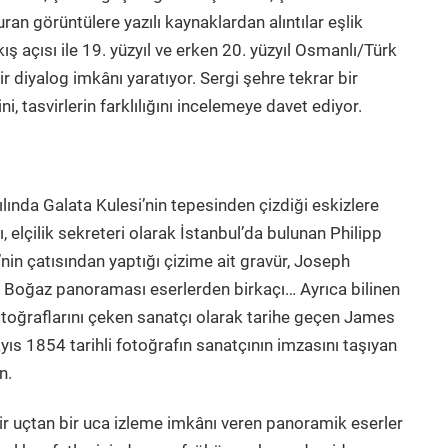
an görüntülere yazılı kaynaklardan alıntılar eşlik
akış açısı ile 19. yüzyıl ve erken 20. yüzyıl Osmanlı/Türk
 diyalog imkânı yaratıyor. Sergi şehre tekrar bir
ni, tasvirlerin farklılığını incelemeye davet ediyor.
lında Galata Kulesi’nin tepesinden çizdiği eskizlere
elçilik sekreteri olarak İstanbul’da bulunan Philipp
nin çatısından yaptığı çizime ait gravür, Joseph
 Boğaz panoraması eserlerden birkaçı… Ayrıca bilinen
toğraflarını çeken sanatçı olarak tarihe geçen James
ıs 1854 tarihli fotoğrafın sanatçının imzasını taşıyan
n.
bir uçtan bir uca izleme imkânı veren panoramik eserler