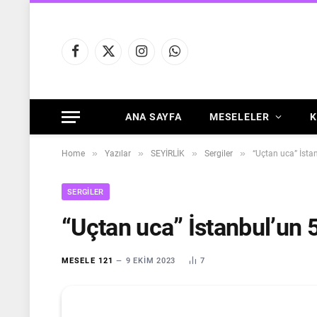
Facebook
X
Instagram
WhatsApp
(Twitter)
ANA SAYFA
MESELELER
K
»
»
»
»
Home
Yazılar
SEYİRLİK
Sergiler
“Uçtan uca” İsta
SERGILER
“Uçtan uca” İstanbul’un 
MESELE 121
9 EKIM 2023
7