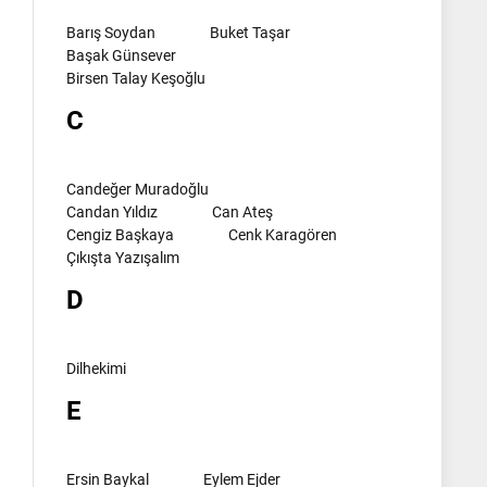
Barış Soydan
Buket Taşar
Başak Günsever
Birsen Talay Keşoğlu
C
Candeğer Muradoğlu
Candan Yıldız
Can Ateş
Cengiz Başkaya
Cenk Karagören
Çıkışta Yazışalım
D
Dilhekimi
E
Ersin Baykal
Eylem Ejder