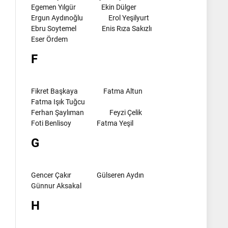
Egemen Yılgür
Ekin Dülger
Ergun Aydınoğlu
Erol Yeşilyurt
Ebru Soytemel
Enis Rıza Sakızlı
Eser Ördem
F
Fikret Başkaya
Fatma Altun
Fatma Işık Tuğcu
Ferhan Şaylıman
Feyzi Çelik
Foti Benlisoy
Fatma Yeşil
G
Gencer Çakır
Gülseren Aydın
Günnur Aksakal
H