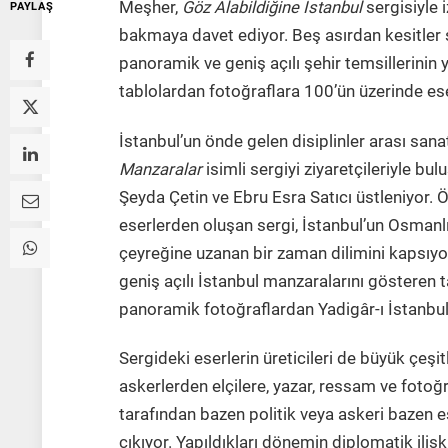
Meşher,
Göz Alabildiğine İstanbul
sergisiyle i
PAYLAŞ
bakmaya davet ediyor. Beş asırdan kesitler s
panoramik ve geniş açılı şehir temsillerinin 
tablolardan fotoğraflara 100’ün üzerinde eser
İstanbul’un önde gelen disiplinler arası sa
Manzaralar
isimli sergiyi ziyaretçileriyle bu
Şeyda Çetin ve Ebru Esra Satıcı üstleniyor. 
eserlerden oluşan sergi, İstanbul’un Osmanlı 
çeyreğine uzanan bir zaman dilimini kapsıyor
geniş açılı İstanbul manzaralarını gösteren 
panoramik fotoğraflardan Yadigâr-ı İstanbul 
Sergideki eserlerin üreticileri de büyük çeşi
askerlerden elçilere, yazar, ressam ve fotoğr
tarafından bazen politik veya askeri bazen es
çıkıyor. Yapıldıkları dönemin diplomatik ilişk