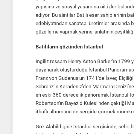
yapısına ve sosyal yaşamına ait izler bulundur
ediyor. Bu alıntılar Batılı eser sahiplerinin b
edebiyatından sanatsal üretimler arasında bir
güzelleme yapmak yerine, anlatının çeşitliliği
Batılıların gözünden İstanbul
İngiliz ressam Henry Aston Barker’ın 1799 yı
dayanarak oluşturduğu İstanbul Panoraması, 
Franz von Gudenus’un 1741’de İsveç Elçiliği’
Schranz’ın Karadeniz’den Marmara Denizi’ne
en eski 360 derecelik panoramik İstanbul fo
Robertson’ın Bayezid Kulesi’nden çektiği May
ithaflı albümünü de sergide görmek mümkü
Göz Alabildiğine İstanbul sergisinde, şehri 