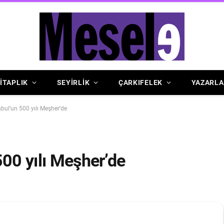
İTAPLIK
SEYİRLİK
ÇARKIFELEK
YAZARLA
nbul’un 500 yılı Meşher’de
500 yılı Meşher’de