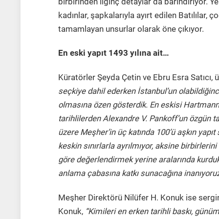
birbirinden ilginç detaylar da barındırıyor. Y
kadınlar, şapkalarıyla ayırt edilen Batılılar, ç
tamamlayan unsurlar olarak öne çıkıyor.
En eski yapıt 1493 yılına ait…
Küratörler Şeyda Çetin ve Ebru Esra Satıcı, üç
seçkiye dahil ederken İstanbul’un olabildiğinc
olmasına özen gösterdik. En eskisi Hartmann 
tarihlilerden Alexandre V. Pankoff’un özgün 
üzere Meşher’in üç katında 100’ü aşkın yapıt 
keskin sınırlarla ayrılmıyor, aksine birbirleri
göre değerlendirmek yerine aralarında kurdukla
anlama çabasına katkı sunacağına inanıyoruz
Meşher Direktörü Nilüfer H. Konuk ise sergini
Konuk,
“Kimileri en erken tarihli baskı, gün