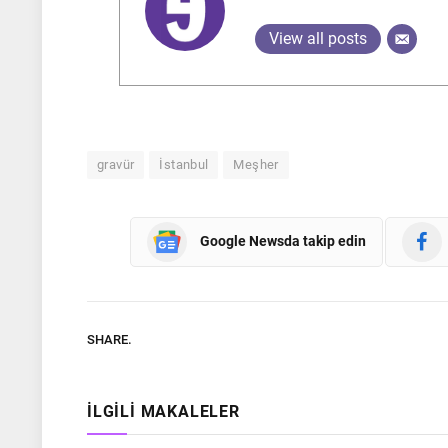
View all posts
gravür
İstanbul
Meşher
Google Newsda takip edin
SHARE.
İLGILI MAKALELER