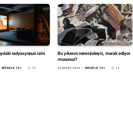
aydaki radyasyonun izini
Bu yıkımın neresindeyiz, merak ediyor
musunuz?
MESELE 121
12
26 MART 2026
MESELE 121
14