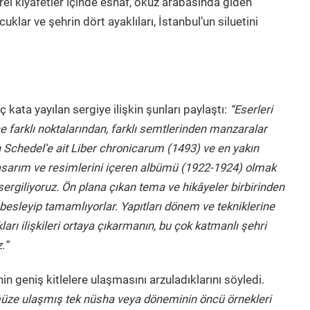
erel kıyafetler içinde esnaf, öküz arabasında giden
ocuklar ve şehrin dört ayaklıları, İstanbul’un siluetini
 kata yayılan sergiye ilişkin şunları paylaştı:
“Eserleri
e farklı noktalarından, farklı semtlerinden manzaralar
Schedel’e ait Liber chronicarum (1493) ve en yakın
tasarım ve resimlerini içeren albümü (1922-1924) olmak
sergiliyoruz. Ön plana çıkan tema ve hikâyeler birbirinden
ni besleyip tamamlıyorlar. Yapıtları dönem ve tekniklerine
rı ilişkileri ortaya çıkarmanın, bu çok katmanlı şehri
.”
n geniş kitlelere ulaşmasını arzuladıklarını söyledi.
ümüze ulaşmış tek nüsha veya döneminin öncü örnekleri