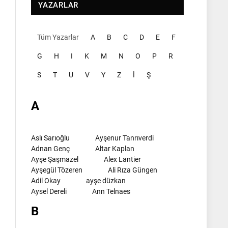
YAZARLAR
Tüm Yazarlar
A
B
C
D
E
F
G
H
I
K
M
N
O
P
R
S
T
U
V
Y
Z
İ
Ş
A
Aslı Sarıoğlu
Ayşenur Tanrıverdi
Adnan Genç
Altar Kaplan
Ayşe Şaşmazel
Alex Lantier
Ayşegül Tözeren
Ali Rıza Güngen
Adil Okay
ayşe düzkan
Aysel Dereli
Ann Telnaes
B