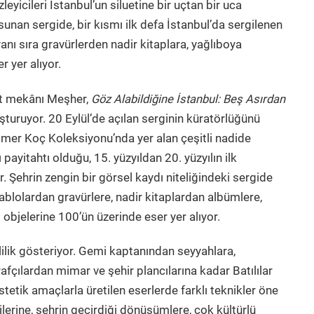
zleyicileri İstanbul’un siluetine bir uçtan bir uca
unan sergide, bir kısmı ilk defa İstanbul’da sergilenen
yanı sıra gravürlerden nadir kitaplara, yağlıboya
 yer alıyor.
nat mekânı Meşher,
Göz Alabildiğine İstanbul: Beş Asırdan
luşturuyor. 20 Eylül’de açılan serginin küratörlüğünü
Ömer Koç Koleksiyonu’nda yer alan çeşitli nadide
payitahtı olduğu, 15. yüzyıldan 20. yüzyılın ilk
. Şehrin zengin bir görsel kaydı niteliğindeki sergide
tablolardan gravürlere, nadir kitaplardan albümlere,
objelerine 100’ün üzerinde eser yer alıyor.
tlilik gösteriyor. Gemi kaptanından seyyahlara,
afçılardan mimar ve şehir plancılarına kadar Batılılar
tetik amaçlarla üretilen eserlerde farklı teknikler öne
ilerine, şehrin geçirdiği dönüşümlere, çok kültürlü