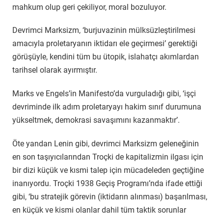
mahkum olup geri çekiliyor, moral bozuluyor.
Devrimci Marksizm, ‘burjuvazinin mülksüzleştirilmesi
amacıyla proletaryanın iktidarı ele geçirmesi’ gerektiği
görüşüyle, kendini tüm bu ütopik, islahatçı akımlardan
tarihsel olarak ayırmıştır.
Marks ve Engels’in Manifesto’da vurguladığı gibi, ‘işçi
devriminde ilk adım proletaryayı hakim sınıf durumuna
yükseltmek, demokrasi savaşımını kazanmaktır’.
Öte yandan Lenin gibi, devrimci Marksizm geleneğinin
en son taşıyıcılarından Troçki de kapitalizmin ilgası için
bir dizi küçük ve kısmi talep için mücadeleden geçtiğine
inanıyordu. Troçki 1938 Geçiş Programı’nda ifade ettiği
gibi, ‘bu stratejik görevin (iktidarın alınması) başarılması,
en küçük ve kismi olanlar dahil tüm taktik sorunlar