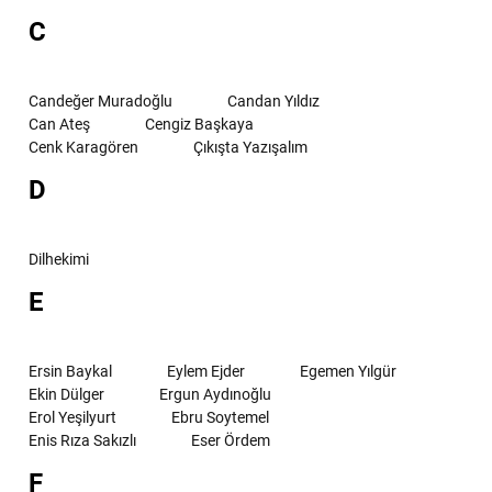
C
Candeğer Muradoğlu
Candan Yıldız
Can Ateş
Cengiz Başkaya
Cenk Karagören
Çıkışta Yazışalım
D
Dilhekimi
E
Ersin Baykal
Eylem Ejder
Egemen Yılgür
Ekin Dülger
Ergun Aydınoğlu
Erol Yeşilyurt
Ebru Soytemel
Enis Rıza Sakızlı
Eser Ördem
F