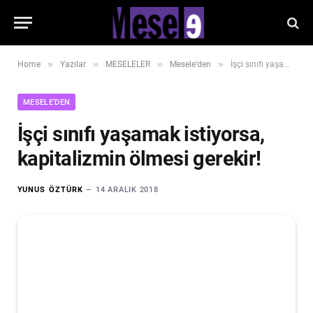
»
»
»
»
Home
Yazılar
MESELELER
Mesele'den
İşçi sınıfı yaşamak istiyorsa, kapitalizmin ölmesi gerekir!
MESELE'DEN
İşçi sınıfı yaşamak istiyorsa,
kapitalizmin ölmesi gerekir!
YUNUS ÖZTÜRK
14 ARALIK 2018