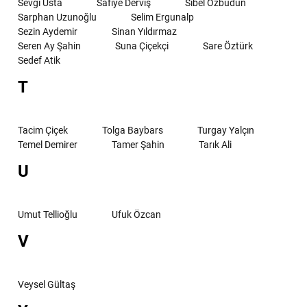
Sevgi Usta
Safiye Derviş
Sibel Özbudun
Sarphan Uzunoğlu
Selim Ergunalp
Sezin Aydemir
Sinan Yıldırmaz
Seren Ay Şahin
Suna Çiçekçi
Sare Öztürk
Sedef Atik
T
Tacim Çiçek
Tolga Baybars
Turgay Yalçın
Temel Demirer
Tamer Şahin
Tarık Ali
U
Umut Tellioğlu
Ufuk Özcan
V
Veysel Gültaş