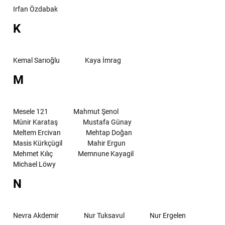
Irfan Özdabak
K
Kemal Sarıoğlu
Kaya İmrag
M
Mesele 121
Mahmut Şenol
Münir Karataş
Mustafa Günay
Meltem Ercivan
Mehtap Doğan
Masis Kürkçügil
Mahir Ergun
Mehmet Kılıç
Memnune Kayagil
Michael Löwy
N
Nevra Akdemir
Nur Tuksavul
Nur Ergelen