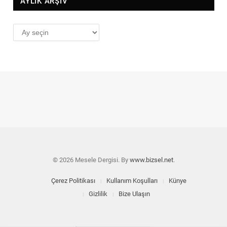
AYLIK ARŞİV
AYLIK
ARŞİV
© 2026 Mesele Dergisi. By
www.bizsel.net
.
Çerez Politikası
Kullanım Koşulları
Künye
Gizlilik
Bize Ulaşın