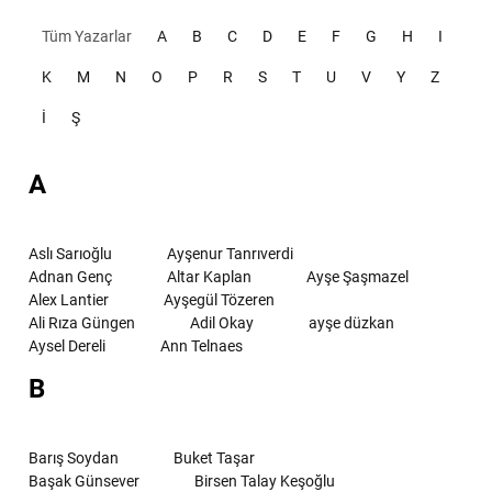
Tüm Yazarlar
A
B
C
D
E
F
G
H
I
K
M
N
O
P
R
S
T
U
V
Y
Z
İ
Ş
A
Aslı Sarıoğlu
Ayşenur Tanrıverdi
Adnan Genç
Altar Kaplan
Ayşe Şaşmazel
Alex Lantier
Ayşegül Tözeren
Ali Rıza Güngen
Adil Okay
ayşe düzkan
Aysel Dereli
Ann Telnaes
B
Barış Soydan
Buket Taşar
Başak Günsever
Birsen Talay Keşoğlu