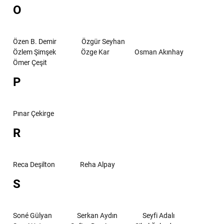
O
Özen B. Demir
Özgür Seyhan
Özlem Şimşek
Özge Kar
Osman Akınhay
Ömer Çeşit
P
Pınar Çekirge
R
Reca Deşilton
Reha Alpay
S
Soné Gülyan
Serkan Aydın
Seyfi Adalı