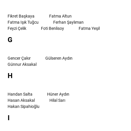
Fikret Başkaya
Fatma Altun
Fatma Işık Tuğcu
Ferhan Şaylıman
Feyzi Çelik
Foti Benlisoy
Fatma Yeşil
G
Gencer Çakır
Gülseren Aydın
Günnur Aksakal
H
Handan Salta
Hüner Aydın
Hasan Aksakal
Hilal Sarı
Hakan Sipahioğlu
I