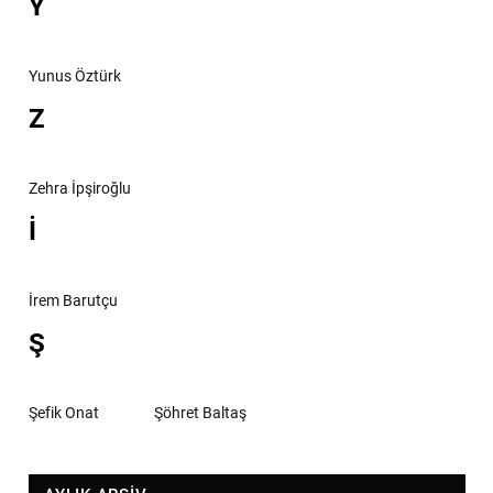
Y
Yunus Öztürk
Z
Zehra İpşiroğlu
İ
İrem Barutçu
Ş
Şefik Onat
Şöhret Baltaş