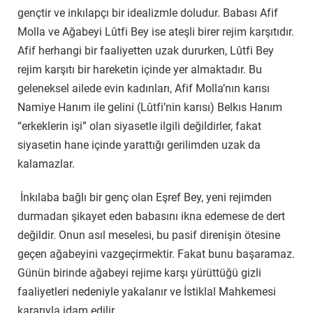
gençtir ve inkılapçı bir idealizmle doludur. Babası Afif
Molla ve Ağabeyi Lûtfi Bey ise ateşli birer rejim karşıtıdır.
Afif herhangi bir faaliyetten uzak dururken, Lûtfi Bey
rejim karşıtı bir hareketin içinde yer almaktadır. Bu
geleneksel ailede evin kadınları, Afif Molla’nın karısı
Namiye Hanım ile gelini (Lûtfi’nin karısı) Belkıs Hanım
“erkeklerin işi” olan siyasetle ilgili değildirler, fakat
siyasetin hane içinde yarattığı gerilimden uzak da
kalamazlar.
İnkılaba bağlı bir genç olan Eşref Bey, yeni rejimden
durmadan şikayet eden babasını ikna edemese de dert
değildir. Onun asıl meselesi, bu pasif direnişin ötesine
geçen ağabeyini vazgeçirmektir. Fakat bunu başaramaz.
Günün birinde ağabeyi rejime karşı yürüttüğü gizli
faaliyetleri nedeniyle yakalanır ve İstiklal Mahkemesi
kararıyla idam edilir.