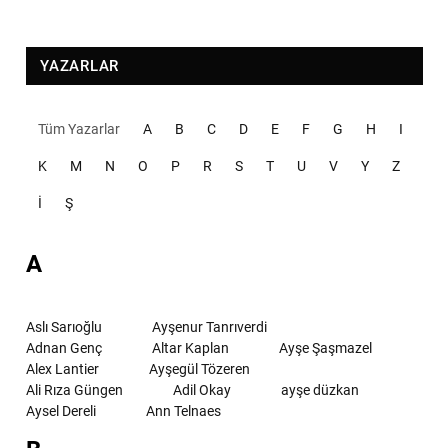
YAZARLAR
Tüm Yazarlar
A
B
C
D
E
F
G
H
I
K
M
N
O
P
R
S
T
U
V
Y
Z
İ
Ş
A
Aslı Sarıoğlu
Ayşenur Tanrıverdi
Adnan Genç
Altar Kaplan
Ayşe Şaşmazel
Alex Lantier
Ayşegül Tözeren
Ali Rıza Güngen
Adil Okay
ayşe düzkan
Aysel Dereli
Ann Telnaes