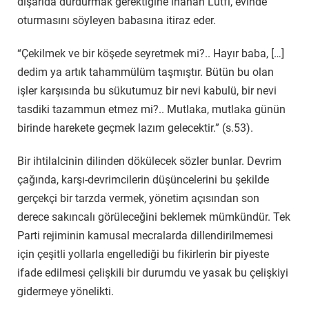
dışarıda durdurmak gerektiğine inanan Lûtfi, evinde
oturmasını söyleyen babasına itiraz eder.
“Çekilmek ve bir köşede seyretmek mi?.. Hayır baba, […]
dedim ya artık tahammülüm taşmıştır. Bütün bu olan
işler karşısında bu sükutumuz bir nevi kabulü, bir nevi
tasdiki tazammun etmez mi?.. Mutlaka, mutlaka günün
birinde harekete geçmek lazım gelecektir.” (s.53).
Bir ihtilalcinin dilinden dökülecek sözler bunlar. Devrim
çağında, karşı-devrimcilerin düşüncelerini bu şekilde
gerçekçi bir tarzda vermek, yönetim açısından son
derece sakıncalı görüleceğini beklemek mümkündür. Tek
Parti rejiminin kamusal mecralarda dillendirilmemesi
için çeşitli yollarla engellediği bu fikirlerin bir piyeste
ifade edilmesi çelişkili bir durumdu ve yasak bu çelişkiyi
gidermeye yönelikti.