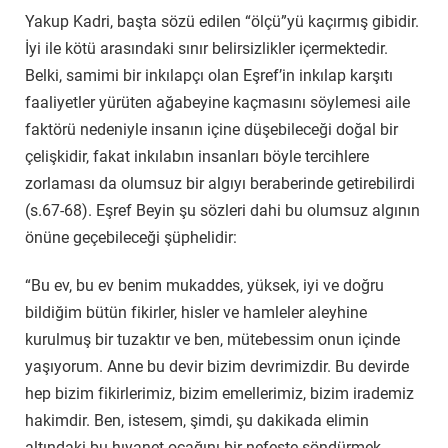
Yakup Kadri, başta sözü edilen “ölçü”yü kaçırmış gibidir.
İyi ile kötü arasındaki sınır belirsizlikler içermektedir.
Belki, samimi bir inkılapçı olan Eşref’in inkılap karşıtı
faaliyetler yürüten ağabeyine kaçmasını söylemesi aile
faktörü nedeniyle insanın içine düşebileceği doğal bir
çelişkidir, fakat inkılabın insanları böyle tercihlere
zorlaması da olumsuz bir algıyı beraberinde getirebilirdi
(s.67-68). Eşref Beyin şu sözleri dahi bu olumsuz algının
önüne geçebileceği şüphelidir:
“Bu ev, bu ev benim mukaddes, yüksek, iyi ve doğru
bildiğim bütün fikirler, hisler ve hamleler aleyhine
kurulmuş bir tuzaktır ve ben, mütebessim onun içinde
yaşıyorum. Anne bu devir bizim devrimizdir. Bu devirde
hep bizim fikirlerimiz, bizim emellerimiz, bizim irademiz
hakimdir. Ben, istesem, şimdi, şu dakikada elimin
altındaki bu hıyanet ocağını bir nefeste söndürmek