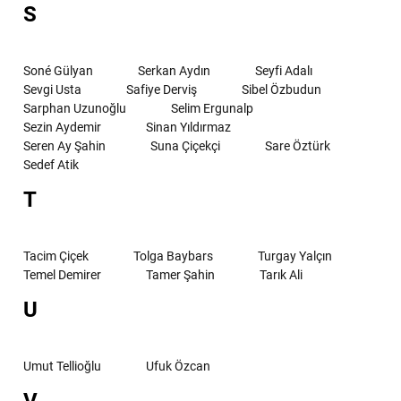
S
Soné Gülyan
Serkan Aydın
Seyfi Adalı
Sevgi Usta
Safiye Derviş
Sibel Özbudun
Sarphan Uzunoğlu
Selim Ergunalp
Sezin Aydemir
Sinan Yıldırmaz
Seren Ay Şahin
Suna Çiçekçi
Sare Öztürk
Sedef Atik
T
Tacim Çiçek
Tolga Baybars
Turgay Yalçın
Temel Demirer
Tamer Şahin
Tarık Ali
U
Umut Tellioğlu
Ufuk Özcan