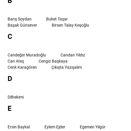
B
Barış Soydan
Buket Taşar
Başak Günsever
Birsen Talay Keşoğlu
C
Candeğer Muradoğlu
Candan Yıldız
Can Ateş
Cengiz Başkaya
Cenk Karagören
Çıkışta Yazışalım
D
Dilhekimi
E
Ersin Baykal
Eylem Ejder
Egemen Yılgür