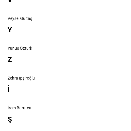
V
Veysel Gültaş
Y
Yunus Öztürk
Z
Zehra İpşiroğlu
İ
İrem Barutçu
Ş