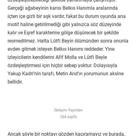
Gerçeği ağabeyinin karısı Belkıs Hanımla aralarında
içten içe gizli bir aşk vardır, fakat bu durum oyunda ana
motif haline getirilmediği gibi yalnızca söz düzeyinde
kalır ve Eşref karakterine gölge düşürecek bir şekilde
resmedilmez. Hatta Lûtfi Beyin ölümünden sonra onunla
evden gitmek isteyen Belkıs Hanımı reddeder. Yine
izleyicilerin kendilerini Afif Molla ve Lûtfi Beyle
özdeşleştirmesi için hiçbir sebep yoktur. Dolayısıyla
Yakup Kadri’nin tarafı, Metin And’ın yorumunun aksine
bellidir.
İletişim Yayınları
164 sayfa
Ancak şöyle bir noktayı gözden kaçıramayız ve burada,