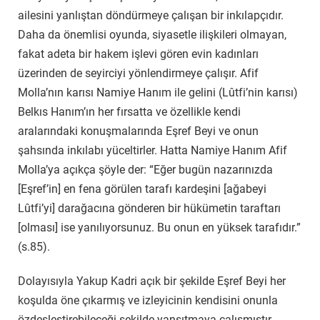
ailesini yanlıştan döndürmeye çalışan bir inkılapçıdır.
Daha da önemlisi oyunda, siyasetle ilişkileri olmayan,
fakat adeta bir hakem işlevi gören evin kadınları
üzerinden de seyirciyi yönlendirmeye çalışır. Afif
Molla’nın karısı Namiye Hanım ile gelini (Lûtfi’nin karısı)
Belkıs Hanım’ın her fırsatta ve özellikle kendi
aralarındaki konuşmalarında Eşref Beyi ve onun
şahsında inkılabı yüceltirler. Hatta Namiye Hanım Afif
Molla’ya açıkça şöyle der: “Eğer bugün nazarınızda
[Eşref’in] en fena görülen tarafı kardeşini [ağabeyi
Lûtfi’yi] darağacına gönderen bir hükümetin taraftarı
[olması] ise yanılıyorsunuz. Bu onun en yüksek tarafıdır.”
(s.85).
Dolayısıyla Yakup Kadri açık bir şekilde Eşref Beyi her
koşulda öne çıkarmış ve izleyicinin kendisini onunla
özdeşleştirebileceği şekilde yansıtmaya çalışmıştır.