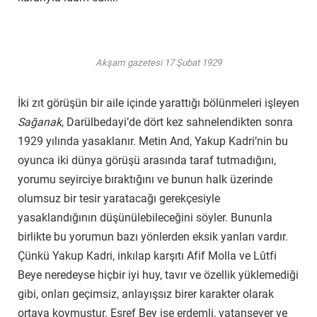
Akşam gazetesi 17 Şubat 1929
İki zıt görüşün bir aile içinde yarattığı bölünmeleri işleyen
Sağanak
, Darülbedayi’de dört kez sahnelendikten sonra
1929 yılında yasaklanır. Metin And, Yakup Kadri’nin bu
oyunca iki dünya görüşü arasında taraf tutmadığını,
yorumu seyirciye bıraktığını ve bunun halk üzerinde
olumsuz bir tesir yaratacağı gerekçesiyle
yasaklandığının düşünülebileceğini söyler. Bununla
birlikte bu yorumun bazı yönlerden eksik yanları vardır.
Çünkü Yakup Kadri, inkılap karşıtı Afif Molla ve Lûtfi
Beye neredeyse hiçbir iyi huy, tavır ve özellik yüklemediği
gibi, onları geçimsiz, anlayışsız birer karakter olarak
ortaya koymuştur. Eşref Bey ise erdemli, vatansever ve