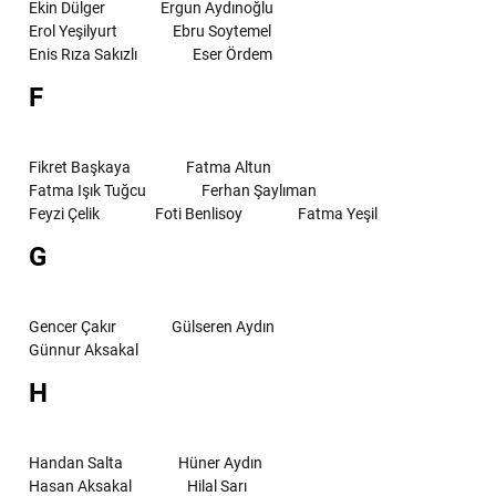
Ekin Dülger
Ergun Aydınoğlu
Erol Yeşilyurt
Ebru Soytemel
Enis Rıza Sakızlı
Eser Ördem
F
Fikret Başkaya
Fatma Altun
Fatma Işık Tuğcu
Ferhan Şaylıman
Feyzi Çelik
Foti Benlisoy
Fatma Yeşil
G
Gencer Çakır
Gülseren Aydın
Günnur Aksakal
H
Handan Salta
Hüner Aydın
Hasan Aksakal
Hilal Sarı