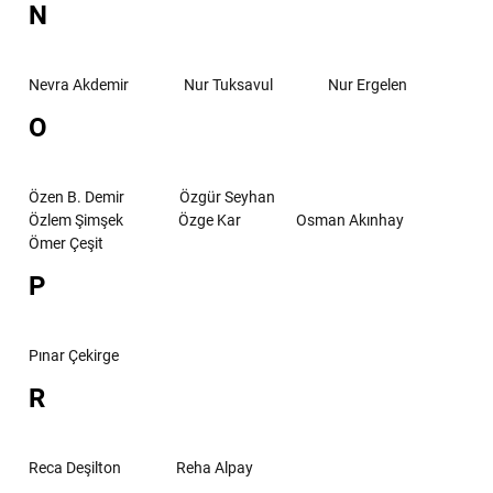
N
Nevra Akdemir
Nur Tuksavul
Nur Ergelen
O
Özen B. Demir
Özgür Seyhan
Özlem Şimşek
Özge Kar
Osman Akınhay
Ömer Çeşit
P
Pınar Çekirge
R
Reca Deşilton
Reha Alpay