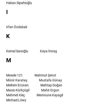
Hakan Sipahioğlu
I
Irfan Özdabak
K
Kemal Sarıoğlu
Kaya İmrag
M
Mesele 121
Mahmut Şenol
Münir Karataş
Mustafa Günay
Meltem Ercivan
Mehtap Doğan
Masis Kürkçügil
Mahir Ergun
Mehmet Kılıç
Memnune Kayagil
Michael Löwy