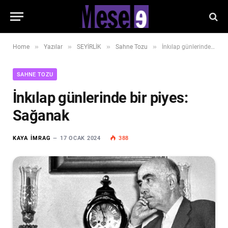
»
»
»
»
Home
Yazılar
SEYİRLİK
Sahne Tozu
İnkılap günlerinde bir piyes: Sağanak
SAHNE TOZU
İnkılap günlerinde bir piyes:
Sağanak
KAYA İMRAG
17 OCAK 2024
388