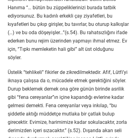
Hanıma “… bütün bu züppeliklerinizi burada tatbik
ediyorsunuz. Bu kadınlı erkekli çay ziyafetleri, bu
kıyafetleri bu çıkıp girişler, bu tavırlar, bu oturup kalkışlar
(…) ve bu oda döşeyişler…”(s.54). Bu rahatsızlığını ifade
ederken bunu rejim üzerinden yapmayı ihmal etmez. Ev
için, “Tıpkı memleketin hali gibi” alt üst olduğunu
söyler.
Üstelik “tehlikeli” fikirler de zikredilmektedir. Afif, Lûtfi’yi
iknaya çalışsa da o, mücadele etmek gerektiğini söyler.
Durup beklemek demek ona göre günün birinde asrilik
gibi “fena cereyanlar”ın içine kapandığı evlerine kadar
gelmesi demekti. Fena cereyanlar veya inkılap, “bu
şiddetle aktığı müddetçe mutlaka bir çatlak bulup
girecektir. Evimize, harimimize kadar sokulacaktır, zorla
derimizden içeri sızacaktır.” (s.52). Dışarıda akan seli