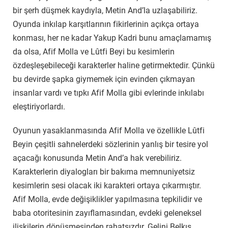
bir şerh düşmek kaydıyla, Metin And’la uzlaşabiliriz.
Oyunda inkılap karşıtlarının fikirlerinin açıkça ortaya
konması, her ne kadar Yakup Kadri bunu amaçlamamış
da olsa, Afif Molla ve Lûtfi Beyi bu kesimlerin
özdeşleşebileceği karakterler haline getirmektedir. Çünkü
bu devirde şapka giymemek için evinden çıkmayan
insanlar vardı ve tıpkı Afif Molla gibi evlerinde inkılabı
eleştiriyorlardı.
Oyunun yasaklanmasında Afif Molla ve özellikle Lûtfi
Beyin çeşitli sahnelerdeki sözlerinin yanlış bir tesire yol
açacağı konusunda Metin And’a hak verebiliriz.
Karakterlerin diyalogları bir bakıma memnuniyetsiz
kesimlerin sesi olacak iki karakteri ortaya çıkarmıştır.
Afif Molla, evde değişiklikler yapılmasına tepkilidir ve
baba otoritesinin zayıflamasından, evdeki geleneksel
ilişkilerin dönüşmesinden rahatsızdır. Gelini Belkıs