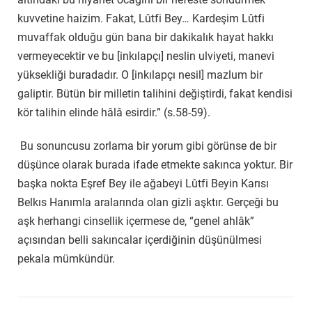
kuvvetine haizim. Fakat, Lûtfi Bey… Kardeşim Lûtfi
muvaffak olduğu gün bana bir dakikalık hayat hakkı
vermeyecektir ve bu [inkılapçı] neslin ulviyeti, manevi
yüksekliği buradadır. O [inkılapçı nesil] mazlum bir
galiptir. Bütün bir milletin talihini değiştirdi, fakat kendisi
kör talihin elinde hâlâ esirdir.” (s.58-59).
Bu sonuncusu zorlama bir yorum gibi görünse de bir
düşünce olarak burada ifade etmekte sakınca yoktur. Bir
başka nokta Eşref Bey ile ağabeyi Lûtfi Beyin Karısı
Belkıs Hanımla aralarında olan gizli aşktır. Gerçeği bu
aşk herhangi cinsellik içermese de, “genel ahlâk”
açısından belli sakıncalar içerdiğinin düşünülmesi
pekala mümkündür.