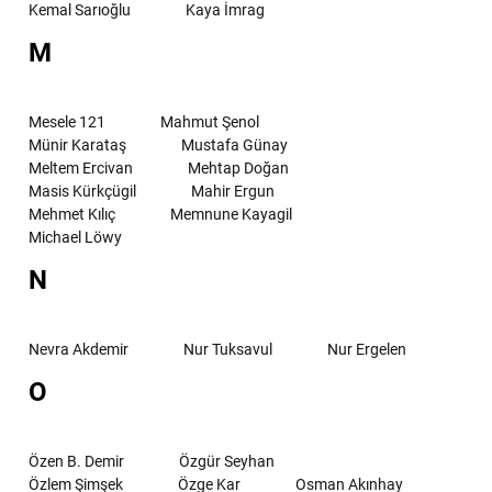
Kemal Sarıoğlu
Kaya İmrag
M
Mesele 121
Mahmut Şenol
Münir Karataş
Mustafa Günay
Meltem Ercivan
Mehtap Doğan
Masis Kürkçügil
Mahir Ergun
Mehmet Kılıç
Memnune Kayagil
Michael Löwy
N
Nevra Akdemir
Nur Tuksavul
Nur Ergelen
O
Özen B. Demir
Özgür Seyhan
Özlem Şimşek
Özge Kar
Osman Akınhay