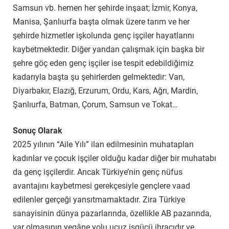
Samsun vb. hemen her şehirde inşaat; İzmir, Konya,
Manisa, Şanlıurfa başta olmak üzere tarım ve her
şehirde hizmetler işkolunda genç işçiler hayatlarını
kaybetmektedir. Diğer yandan çalışmak için başka bir
şehre göç eden genç işçiler ise tespit edebildiğimiz
kadarıyla başta şu şehirlerden gelmektedir: Van,
Diyarbakır, Elazığ, Erzurum, Ordu, Kars, Ağrı, Mardin,
Şanlıurfa, Batman, Çorum, Samsun ve Tokat…
Sonuç Olarak
2025 yılının “Aile Yılı” ilan edilmesinin muhatapları
kadınlar ve çocuk işçiler olduğu kadar diğer bir muhatabı
da genç işçilerdir. Ancak Türkiye’nin genç nüfus
avantajını kaybetmesi gerekçesiyle gençlere vaad
edilenler gerçeği yansıtmamaktadır. Zira Türkiye
sanayisinin dünya pazarlarında, özellikle AB pazarında,
var olmasının yegâne yolu ucuz işgücü ihracıdır ve