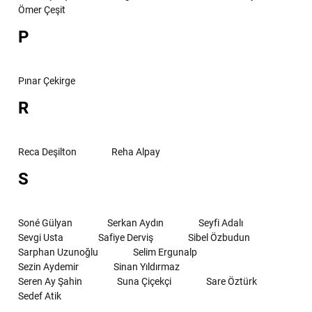
Ömer Çeşit
P
Pınar Çekirge
R
Reca Deşilton
Reha Alpay
S
Soné Gülyan
Serkan Aydın
Seyfi Adalı
Sevgi Usta
Safiye Derviş
Sibel Özbudun
Sarphan Uzunoğlu
Selim Ergunalp
Sezin Aydemir
Sinan Yıldırmaz
Seren Ay Şahin
Suna Çiçekçi
Sare Öztürk
Sedef Atik