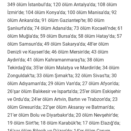
349 ölüm İstanbul’da; 120 ölüm Antalya’da; 108 ölüm
İzmir’de; 104 ölüm Konya’da; 100 ölüm Manisa’da; 92
ölüm Ankara’da; 91 ölüm Gaziantep’te; 80 ölüm
Şanlıurfa’da; 74 ölüm Adana’da; 73 ölüm Kocaeli’nde; 61
ölüm Muğla’da; 59 ölüm Bursa’da; 58 ölüm Hatay’da; 57
ölüm Samsun’da; 49 ölüm Sakarya’da; 48’er ölüm
Denizli ve Kayseri’de; 46 ölüm Mersin’de; 43 ölüm
Aydın’da; 41 ölüm Kahramanmaraş’ta; 38 ölüm
Tekirdağ’da; 35’er ölüm Malatya ve Mardin’de; 34 ölüm
Zonguldak’ta; 33 ölüm Şırnak’ta; 32 ölüm Sivas’ta; 30
ölüm Adıyaman’da; 29 ölüm Van’da; 27 ölüm Afyon’da;
26’şar ölüm Balıkesir ve Isparta’da; 25’er ölüm Eskişehir
ve Ordu’da; 24’er ölüm Artvin, Bartın ve Trabzon’da; 23
ölüm Giresun’da; 22’şer ölüm Aksaray ve Batman’da;
21’er ölüm Bolu ve Diyarbakır’da; 20 ölüm Nevşehir’de;
19 ölüm Siirt’te; 18 ölüm Karabük’te; 17 ölüm Elazığ’da;
16’şar ölüm Bilecik ve Düzce’de; 14’er ölüm Çorum,