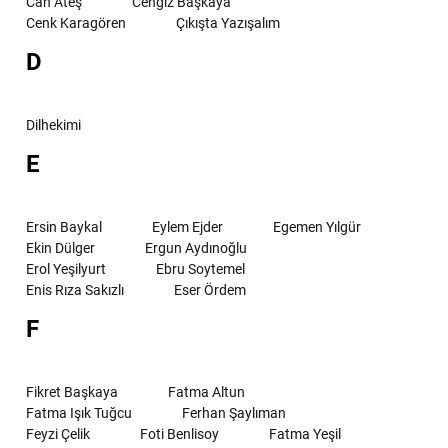
Can Ateş
Cengiz Başkaya
Cenk Karagören
Çıkışta Yazışalım
D
Dilhekimi
E
Ersin Baykal
Eylem Ejder
Egemen Yılgür
Ekin Dülger
Ergun Aydınoğlu
Erol Yeşilyurt
Ebru Soytemel
Enis Rıza Sakızlı
Eser Ördem
F
Fikret Başkaya
Fatma Altun
Fatma Işık Tuğcu
Ferhan Şaylıman
Feyzi Çelik
Foti Benlisoy
Fatma Yeşil