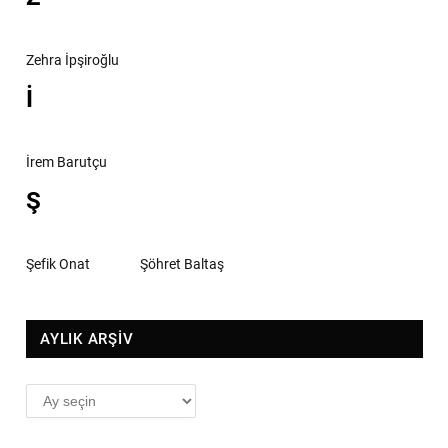
Zehra İpşiroğlu
İ
İrem Barutçu
Ş
Şefik Onat
Şöhret Baltaş
AYLIK ARŞİV
AYLIK
ARŞİV