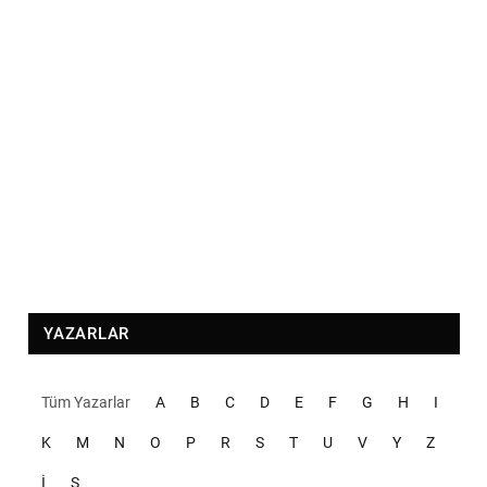
YAZARLAR
Tüm Yazarlar
A
B
C
D
E
F
G
H
I
K
M
N
O
P
R
S
T
U
V
Y
Z
İ
Ş