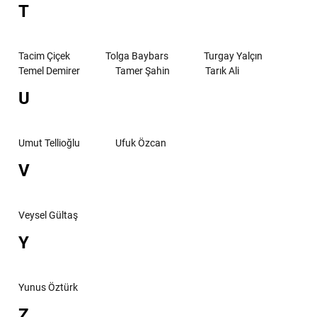
T
Tacim Çiçek
Tolga Baybars
Turgay Yalçın
Temel Demirer
Tamer Şahin
Tarık Ali
U
Umut Tellioğlu
Ufuk Özcan
V
Veysel Gültaş
Y
Yunus Öztürk
Z