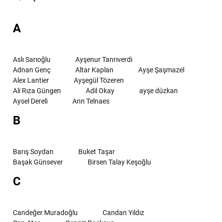
A
Aslı Sarıoğlu
Ayşenur Tanrıverdi
Adnan Genç
Altar Kaplan
Ayşe Şaşmazel
Alex Lantier
Ayşegül Tözeren
Ali Rıza Güngen
Adil Okay
ayşe düzkan
Aysel Dereli
Ann Telnaes
B
Barış Soydan
Buket Taşar
Başak Günsever
Birsen Talay Keşoğlu
C
Candeğer Muradoğlu
Candan Yıldız