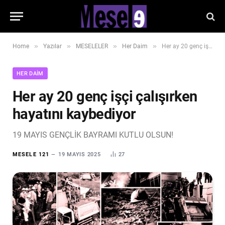
»
»
»
»
Home
Yazılar
MESELELER
Her Daim
Her ay 20 genç işçi çalışırken hayatını kaybediyor
HER DAIM
Her ay 20 genç işçi çalışırken
hayatını kaybediyor
19 MAYIS GENÇLİK BAYRAMI KUTLU OLSUN!
MESELE 121
19 MAYIS 2025
27