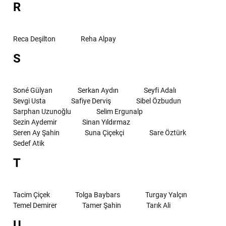
R
Reca Deşilton
Reha Alpay
S
Soné Gülyan
Serkan Aydın
Seyfi Adalı
Sevgi Usta
Safiye Derviş
Sibel Özbudun
Sarphan Uzunoğlu
Selim Ergunalp
Sezin Aydemir
Sinan Yıldırmaz
Seren Ay Şahin
Suna Çiçekçi
Sare Öztürk
Sedef Atik
T
Tacim Çiçek
Tolga Baybars
Turgay Yalçın
Temel Demirer
Tamer Şahin
Tarık Ali
U