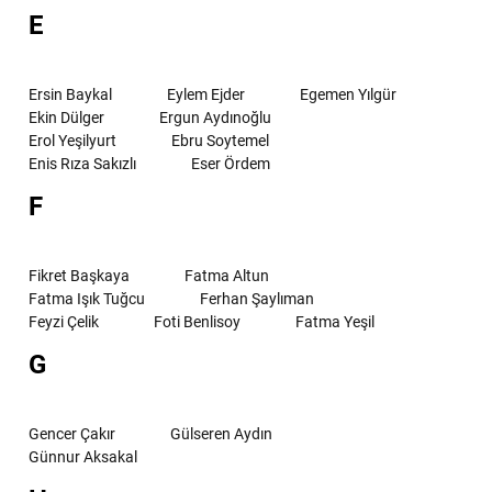
E
Ersin Baykal
Eylem Ejder
Egemen Yılgür
Ekin Dülger
Ergun Aydınoğlu
Erol Yeşilyurt
Ebru Soytemel
Enis Rıza Sakızlı
Eser Ördem
F
Fikret Başkaya
Fatma Altun
Fatma Işık Tuğcu
Ferhan Şaylıman
Feyzi Çelik
Foti Benlisoy
Fatma Yeşil
G
Gencer Çakır
Gülseren Aydın
Günnur Aksakal