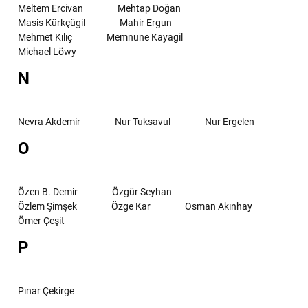
Meltem Ercivan
Mehtap Doğan
Masis Kürkçügil
Mahir Ergun
Mehmet Kılıç
Memnune Kayagil
Michael Löwy
N
Nevra Akdemir
Nur Tuksavul
Nur Ergelen
O
Özen B. Demir
Özgür Seyhan
Özlem Şimşek
Özge Kar
Osman Akınhay
Ömer Çeşit
P
Pınar Çekirge