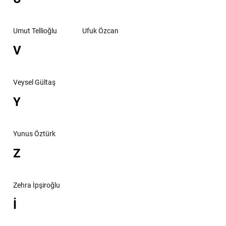
Umut Tellioğlu
Ufuk Özcan
V
Veysel Gültaş
Y
Yunus Öztürk
Z
Zehra İpşiroğlu
İ