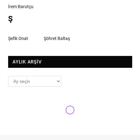
İrem Barutçu
Ş
Şefik Onat
Şöhret Baltaş
AYLIK ARŞİV
AYLIK
ARŞİV
REDD-I NISYAN
Açlık grevi intihar değil