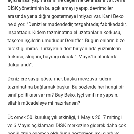
açıklaması yapmasının ne değeri ne de anlamı var. Ama
DİSK yönetiminin bu açıklamayı yapıp, devrimciler
arasında yer aldığını göstermeye ihtiyacı var. Kani Beko
ne diyor: “Deniz’ler madendedir, tezgahtadır, fabrikadadır,
inşaattadır. Kıdem tazminatına el uzatanların korkusu,
taşeron işçilerin umududur Deniz’ler. Bugün onların bize
bıraktığı miras, Türkiye’nin dört bir yanında yüzbinlerin
türküsü, sloganı, bayrağı olarak 1 Mayıs’ta alanlarda
dalgalandı”.
Denizlere saygı göstermek başka mevzuyu kıdem
tazminatına bağlamak başka. Bu sözlerde her hangi bir
sınıf politikası var mı? Bay Beko, işçi sınıfı ne yapsın,
silahlı mücadeleye mi hazırlansın?
Üç örnek 50. kuruluş yılı etkinliği, 1 Mayıs 2017 mitingi
ve 6 Mayıs açıklaması DİSK merkezine giderek daha çok
popülizmin egemen olduğunu gösteriyor. İşçi sınıfı ve