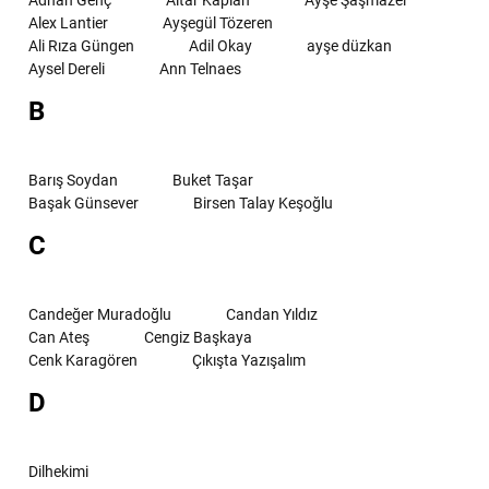
Adnan Genç
Altar Kaplan
Ayşe Şaşmazel
Alex Lantier
Ayşegül Tözeren
Ali Rıza Güngen
Adil Okay
ayşe düzkan
Aysel Dereli
Ann Telnaes
B
Barış Soydan
Buket Taşar
Başak Günsever
Birsen Talay Keşoğlu
C
Candeğer Muradoğlu
Candan Yıldız
Can Ateş
Cengiz Başkaya
Cenk Karagören
Çıkışta Yazışalım
D
Dilhekimi