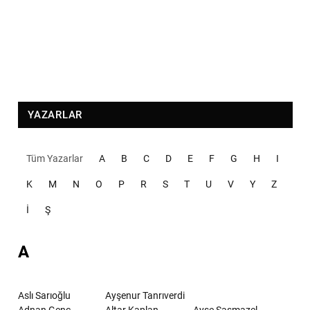
YAZARLAR
Tüm Yazarlar
A
B
C
D
E
F
G
H
I
K
M
N
O
P
R
S
T
U
V
Y
Z
İ
Ş
A
Aslı Sarıoğlu
Ayşenur Tanrıverdi