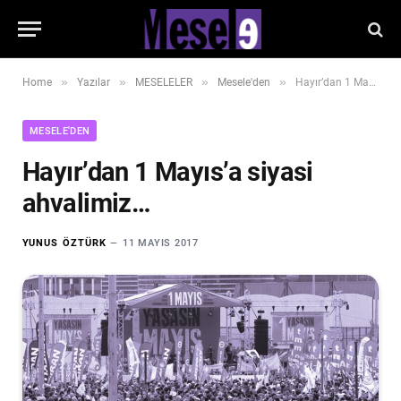
»
»
»
»
Home
Yazılar
MESELELER
Mesele'den
Hayır’dan 1 Mayıs’a siyasi ahvalimiz…
MESELE'DEN
Hayır’dan 1 Mayıs’a siyasi
ahvalimiz…
YUNUS ÖZTÜRK
11 MAYIS 2017