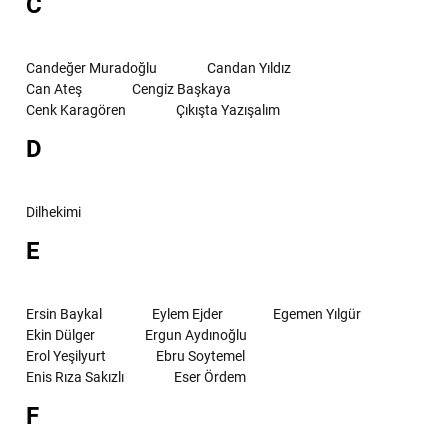
C
Candeğer Muradoğlu
Candan Yıldız
Can Ateş
Cengiz Başkaya
Cenk Karagören
Çıkışta Yazışalım
D
Dilhekimi
E
Ersin Baykal
Eylem Ejder
Egemen Yılgür
Ekin Dülger
Ergun Aydınoğlu
Erol Yeşilyurt
Ebru Soytemel
Enis Rıza Sakızlı
Eser Ördem
F