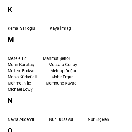
K
Kemal Sarıoğlu
Kaya İmrag
M
Mesele 121
Mahmut Şenol
Münir Karataş
Mustafa Günay
Meltem Ercivan
Mehtap Doğan
Masis Kürkçügil
Mahir Ergun
Mehmet Kılıç
Memnune Kayagil
Michael Löwy
N
Nevra Akdemir
Nur Tuksavul
Nur Ergelen
O