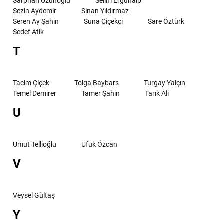
Sarphan Uzunoğlu
Selim Ergunalp
Sezin Aydemir
Sinan Yıldırmaz
Seren Ay Şahin
Suna Çiçekçi
Sare Öztürk
Sedef Atik
T
Tacim Çiçek
Tolga Baybars
Turgay Yalçın
Temel Demirer
Tamer Şahin
Tarık Ali
U
Umut Tellioğlu
Ufuk Özcan
V
Veysel Gültaş
Y