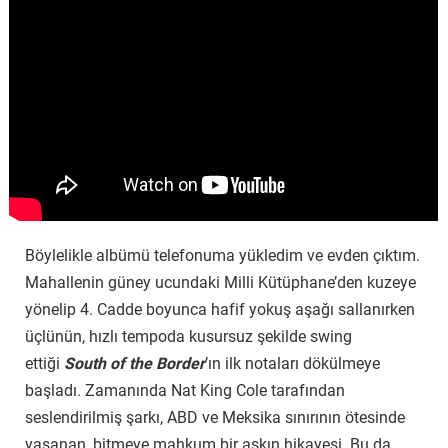
Böylelikle albümü telefonuma yükledim ve evden çıktım.
Mahallenin güney ucundaki Milli Kütüphane’den kuzeye
yönelip 4. Cadde boyunca hafif yokuş aşağı sallanırken
üçlünün, hızlı tempoda kusursuz şekilde swing
ettiği
South of the Border
’ın ilk notaları dökülmeye
başladı. Zamanında Nat King Cole tarafından
seslendirilmiş şarkı, ABD ve Meksika sınırının ötesinde
yaşanan, bitmeye mahkum bir aşkın hikayesi. Bu da