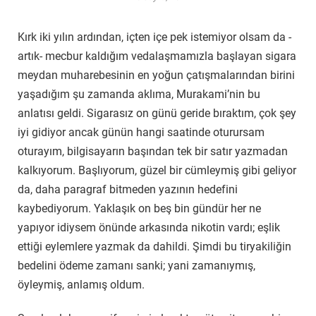
Kırk iki yılın ardından, içten içe pek istemiyor olsam da -
artık- mecbur kaldığım vedalaşmamızla başlayan sigara
meydan muharebesinin en yoğun çatışmalarından birini
yaşadığım şu zamanda aklıma, Murakami’nin bu
anlatısı geldi. Sigarasız on günü geride bıraktım, çok şey
iyi gidiyor ancak günün hangi saatinde oturursam
oturayım, bilgisayarın başından tek bir satır yazmadan
kalkıyorum. Başlıyorum, güzel bir cümleymiş gibi geliyor
da, daha paragraf bitmeden yazının hedefini
kaybediyorum. Yaklaşık on beş bin gündür her ne
yapıyor idiysem önünde arkasında nikotin vardı; eşlik
ettiği eylemlere yazmak da dahildi. Şimdi bu tiryakiliğin
bedelini ödeme zamanı sanki; yani zamanıymış,
öyleymiş, anlamış oldum.