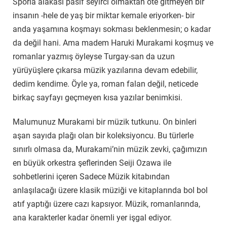
Sporla alakası pasif seyirci olmaktan öte gitmeyen bir
insanın -hele de yaş bir miktar kemale eriyorken- bir
anda yaşamına koşmayı sokması beklenmesin; o kadar
da değil hani. Ama madem Haruki Murakami koşmuş ve
romanlar yazmış öyleyse Turgay-san da uzun
yürüyüşlere çıkarsa müzik yazılarına devam edebilir,
dedim kendime. Öyle ya, roman falan değil, neticede
birkaç sayfayı geçmeyen kısa yazılar benimkisi.
Malumunuz Murakami bir müzik tutkunu. On binleri
aşan sayıda plağı olan bir koleksiyoncu. Bu türlerle
sınırlı olmasa da, Murakami’nin müzik zevki, çağımızın
en büyük orkestra şeflerinden Seiji Ozawa ile
sohbetlerini içeren Sadece Müzik kitabından
anlaşılacağı üzere klasik müziği ve kitaplarında bol bol
atıf yaptığı üzere cazı kapsıyor. Müzik, romanlarında,
ana karakterler kadar önemli yer işgal ediyor.