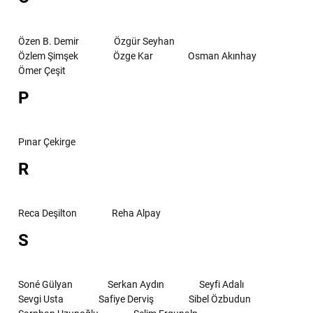
Özen B. Demir
Özgür Seyhan
Özlem Şimşek
Özge Kar
Osman Akınhay
Ömer Çeşit
P
Pınar Çekirge
R
Reca Deşilton
Reha Alpay
S
Soné Gülyan
Serkan Aydın
Seyfi Adalı
Sevgi Usta
Safiye Derviş
Sibel Özbudun