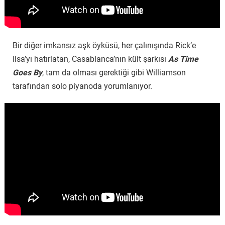
Bir diğer imkansız aşk öyküsü, her çalınışında Rick’e
Ilsa’yı hatırlatan, Casablanca’nın kült şarkısı
As Time
Goes By
, tam da olması gerektiği gibi Williamson
tarafından solo piyanoda yorumlanıyor.