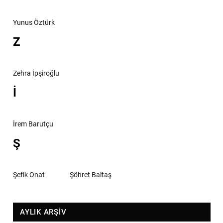
Yunus Öztürk
Z
Zehra İpşiroğlu
İ
İrem Barutçu
Ş
Şefik Onat
Şöhret Baltaş
AYLIK ARŞİV