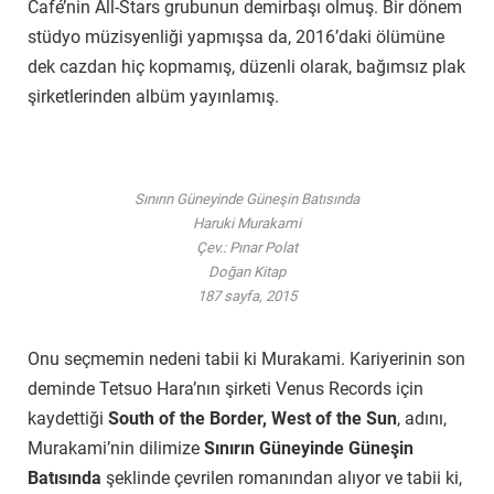
Café’nin All-Stars grubunun demirbaşı olmuş. Bir dönem
stüdyo müzisyenliği yapmışsa da, 2016’daki ölümüne
dek cazdan hiç kopmamış, düzenli olarak, bağımsız plak
şirketlerinden albüm yayınlamış.
Sınırın Güneyinde Güneşin Batısında
Haruki Murakami
Çev.: Pınar Polat
Doğan Kitap
187 sayfa, 2015
Onu seçmemin nedeni tabii ki Murakami. Kariyerinin son
deminde Tetsuo Hara’nın şirketi Venus Records için
kaydettiği
South of the Border, West of the Sun
, adını,
Murakami’nin dilimize
Sınırın Güneyinde Güneşin
Batısında
şeklinde çevrilen romanından alıyor ve tabii ki,