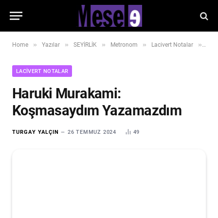
»
»
»
»
»
Home
Yazılar
SEYİRLİK
Metronom
Lacivert Notalar
Har
LACIVERT NOTALAR
Haruki Murakami:
Koşmasaydım Yazamazdım
TURGAY YALÇIN
26 TEMMUZ 2024
49