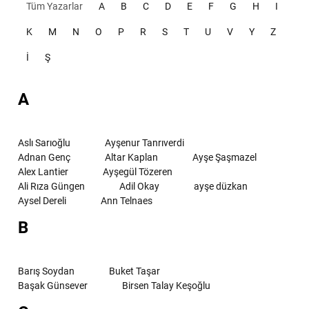
Tüm Yazarlar
A
B
C
D
E
F
G
H
I
K
M
N
O
P
R
S
T
U
V
Y
Z
İ
Ş
A
Aslı Sarıoğlu
Ayşenur Tanrıverdi
Adnan Genç
Altar Kaplan
Ayşe Şaşmazel
Alex Lantier
Ayşegül Tözeren
Ali Rıza Güngen
Adil Okay
ayşe düzkan
Aysel Dereli
Ann Telnaes
B
Barış Soydan
Buket Taşar
Başak Günsever
Birsen Talay Keşoğlu