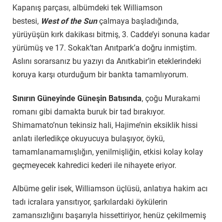
Kapanış parçası, albümdeki tek Williamson
bestesi,
West of the Sun
çalmaya başladığında,
yürüyüşün kırk dakikası bitmiş, 3. Cadde’yi sonuna kadar
yürümüş ve 17. Sokak’tan Anıtpark’a doğru inmiştim.
Aslını sorarsanız bu yazıyı da Anıtkabir’in eteklerindeki
koruya karşı oturduğum bir bankta tamamlıyorum.
Sınırın Güneyinde Güneşin Batısında
, çoğu Murakami
romanı gibi damakta buruk bir tad bırakıyor.
Shimamato’nun tekinsiz hali, Hajime’nin eksiklik hissi
anlatı ilerledikçe okuyucuya bulaşıyor, öykü,
tamamlanamamışlığın, yenilmişliğin, etkisi kolay kolay
geçmeyecek kahredici kederi ile nihayete eriyor.
Albüme gelir isek, Williamson üçlüsü, anlatıya hakim acı
tadı icralara yansıtıyor, şarkılardaki öykülerin
zamansızlığını başarıyla hissettiriyor, henüz çekilmemiş