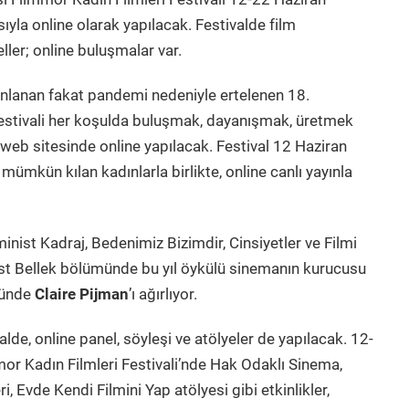
ıyla online olarak yapılacak. Festivalde film
eller; online buluşmalar var.
nlanan fakat pandemi nedeniyle ertelenen 18.
Festivali her koşulda buluşmak, dayanışmak, üretmek
l web sitesinde online yapılacak. Festival 12 Haziran
mümkün kılan kadınlarla birlikte, online canlı yayınla
nist Kadraj, Bedenimiz Bizimdir, Cinsiyetler ve Filmi
nist Bellek bölümünde bu yıl öykülü sinemanın kurucusu
münde
Claire Pijman
’ı ağırlıyor.
de, online panel, söyleşi ve atölyeler de yapılacak. 12-
mor Kadın Filmleri Festivali’nde Hak Odaklı Sinema,
, Evde Kendi Filmini Yap atölyesi gibi etkinlikler,