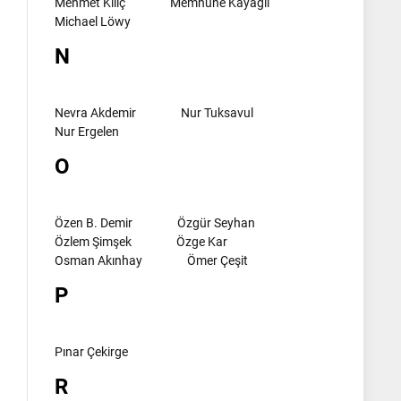
Mehmet Kılıç
Memnune Kayagil
Michael Löwy
N
Nevra Akdemir
Nur Tuksavul
Nur Ergelen
O
Özen B. Demir
Özgür Seyhan
Özlem Şimşek
Özge Kar
Osman Akınhay
Ömer Çeşit
P
Pınar Çekirge
R