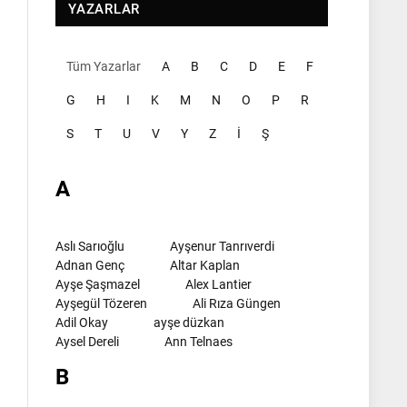
YAZARLAR
Tüm Yazarlar
A
B
C
D
E
F
G
H
I
K
M
N
O
P
R
S
T
U
V
Y
Z
İ
Ş
A
Aslı Sarıoğlu
Ayşenur Tanrıverdi
Adnan Genç
Altar Kaplan
Ayşe Şaşmazel
Alex Lantier
Ayşegül Tözeren
Ali Rıza Güngen
Adil Okay
ayşe düzkan
Aysel Dereli
Ann Telnaes
B