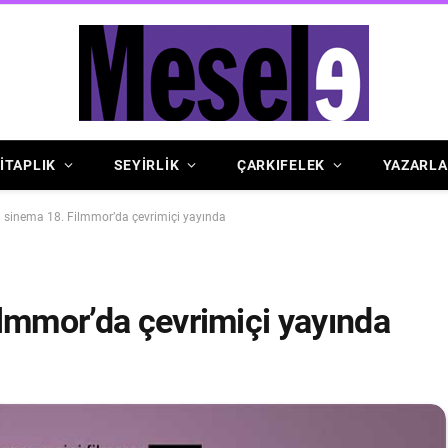
İTAPLIK
SEYİRLİK
ÇARKIFELEK
YAZARLA
 sinema 18. Filmmor’da çevrimiçi yayında
lmmor’da çevrimiçi yayında