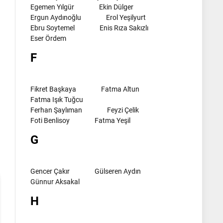
Egemen Yılgür
Ekin Dülger
Ergun Aydınoğlu
Erol Yeşilyurt
Ebru Soytemel
Enis Rıza Sakızlı
Eser Ördem
F
Fikret Başkaya
Fatma Altun
Fatma Işık Tuğcu
Ferhan Şaylıman
Feyzi Çelik
l
Foti Benlisoy
Fatma Yeşil
G
Gencer Çakır
Gülseren Aydın
Günnur Aksakal
H