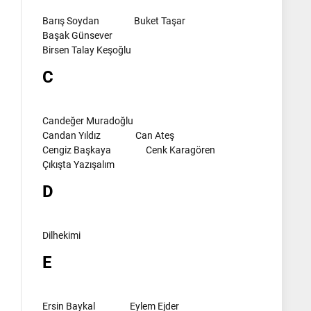
Barış Soydan
Buket Taşar
Başak Günsever
Birsen Talay Keşoğlu
C
Candeğer Muradoğlu
Candan Yıldız
Can Ateş
Cengiz Başkaya
Cenk Karagören
Çıkışta Yazışalım
D
Dilhekimi
E
Ersin Baykal
Eylem Ejder