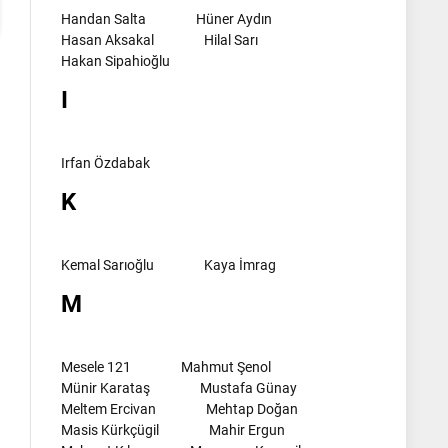
Handan Salta
Hüner Aydın
Hasan Aksakal
Hilal Sarı
Hakan Sipahioğlu
I
Irfan Özdabak
K
Kemal Sarıoğlu
Kaya İmrag
M
Mesele 121
Mahmut Şenol
Münir Karataş
Mustafa Günay
Meltem Ercivan
Mehtap Doğan
Masis Kürkçügil
Mahir Ergun