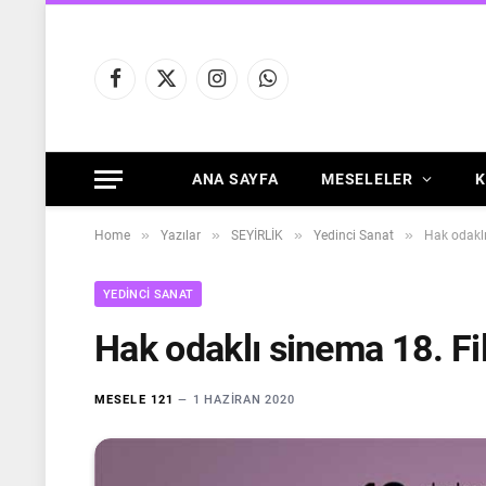
Facebook
X
Instagram
WhatsApp
(Twitter)
ANA SAYFA
MESELELER
K
»
»
»
»
Home
Yazılar
SEYİRLİK
Yedinci Sanat
Hak odaklı
YEDINCI SANAT
Hak odaklı sinema 18. Fi
MESELE 121
1 HAZIRAN 2020