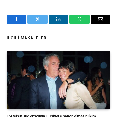
Facebook
Twitter
LinkedIn
WhatsApp
Email
İLGILI MAKALELER
Epstein’in suç ortağının Hürriyet’e patron olmasını kim