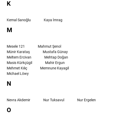
K
Kemal Sarıoğlu
Kaya İmrag
M
Mesele 121
Mahmut Şenol
Münir Karataş
Mustafa Günay
Meltem Ercivan
Mehtap Doğan
Masis Kürkçügil
Mahir Ergun
Mehmet Kılıç
Memnune Kayagil
Michael Löwy
N
Nevra Akdemir
Nur Tuksavul
Nur Ergelen
O