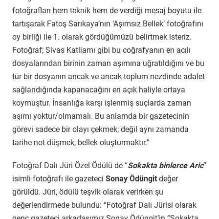
fotoğrafları hem teknik hem de verdiği mesaj boyutu ile
tartışarak Fatoş Sarıkaya’nın ‘Aşımsız Bellek’ fotoğrafını
oy birliği ile 1. olarak gördüğümüzü belirtmek isteriz.
Fotoğraf; Sivas Katliamı gibi bu coğrafyanın en acılı
dosyalarından birinin zaman aşımına uğratıldığını ve bu
tür bir dosyanın ancak ve ancak toplum nezdinde adalet
sağlandığında kapanacağını en açık haliyle ortaya
koymuştur. İnsanlığa karşı işlenmiş suçlarda zaman
aşımı yoktur/olmamalı. Bu anlamda bir gazetecinin
görevi sadece bir olayı çekmek; değil aynı zamanda
tarihe not düşmek, bellek oluşturmaktır.”
Fotoğraf Dalı Jüri Özel Ödülü de “
Sokakta binlerce Aric
”
isimli fotoğrafı ile gazeteci
Sonay Ödüngit
değer
görüldü. Jüri, ödülü teşvik olarak verirken şu
değerlendirmede bulundu: “Fotoğraf Dalı Jürisi olarak
genç gazeteci arkadaşımız Sonay Ödüngit’in “Sokakta