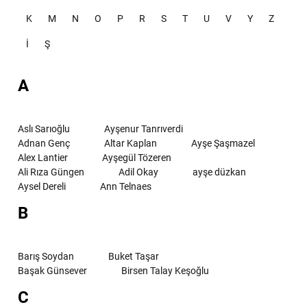
K
M
N
O
P
R
S
T
U
V
Y
Z
İ
Ş
A
Aslı Sarıoğlu
Ayşenur Tanrıverdi
Adnan Genç
Altar Kaplan
Ayşe Şaşmazel
Alex Lantier
Ayşegül Tözeren
Ali Rıza Güngen
Adil Okay
ayşe düzkan
Aysel Dereli
Ann Telnaes
B
Barış Soydan
Buket Taşar
Başak Günsever
Birsen Talay Keşoğlu
C