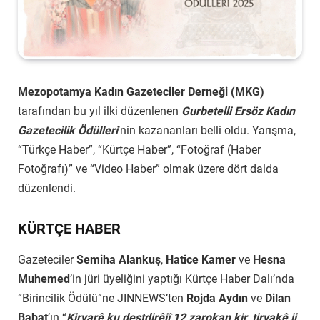
Mezopotamya Kadın Gazeteciler Derneği (MKG)
tarafından bu yıl ilki düzenlenen
Gurbetelli Ersöz Kadın
Gazetecilik Ödülleri
’nin kazananları belli oldu. Yarışma,
“Türkçe Haber”, “Kürtçe Haber”, “Fotoğraf (Haber
Fotoğrafı)” ve “Video Haber” olmak üzere dört dalda
düzenlendi.
KÜRTÇE HABER
Gazeteciler
Semiha Alankuş
,
Hatice Kamer
ve
Hesna
Muhemed
’in jüri üyeliğini yaptığı Kürtçe Haber Dalı’nda
“Birincilik Ödülü”ne JINNEWS’ten
Rojda Aydın
ve
Dilan
Babat
’ın “
Kiryarê ku destdirêjî 12 zarokan kir, tiryakê ji