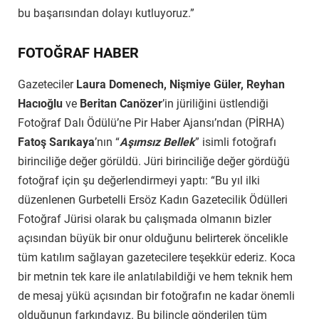
bu başarısından dolayı kutluyoruz.”
FOTOĞRAF HABER
Gazeteciler
Laura Domenech, Nişmiye Güler, Reyhan
Hacıoğlu
ve
Beritan Canözer
’in jüriliğini üstlendiği
Fotoğraf Dalı Ödülü’ne Pir Haber Ajansı’ndan (PİRHA)
Fatoş Sarıkaya
’nın “
Aşımsız Bellek
” isimli fotoğrafı
birinciliğe değer görüldü. Jüri birinciliğe değer gördüğü
fotoğraf için şu değerlendirmeyi yaptı: “Bu yıl ilki
düzenlenen Gurbetelli Ersöz Kadın Gazetecilik Ödülleri
Fotoğraf Jürisi olarak bu çalışmada olmanın bizler
açısından büyük bir onur olduğunu belirterek öncelikle
tüm katılım sağlayan gazetecilere teşekkür ederiz. Koca
bir metnin tek kare ile anlatılabildiği ve hem teknik hem
de mesaj yükü açısından bir fotoğrafın ne kadar önemli
olduğunun farkındayız. Bu bilinçle gönderilen tüm