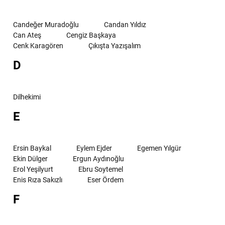
Candeğer Muradoğlu
Candan Yıldız
Can Ateş
Cengiz Başkaya
Cenk Karagören
Çıkışta Yazışalım
D
Dilhekimi
E
Ersin Baykal
Eylem Ejder
Egemen Yılgür
Ekin Dülger
Ergun Aydınoğlu
Erol Yeşilyurt
Ebru Soytemel
Enis Rıza Sakızlı
Eser Ördem
F