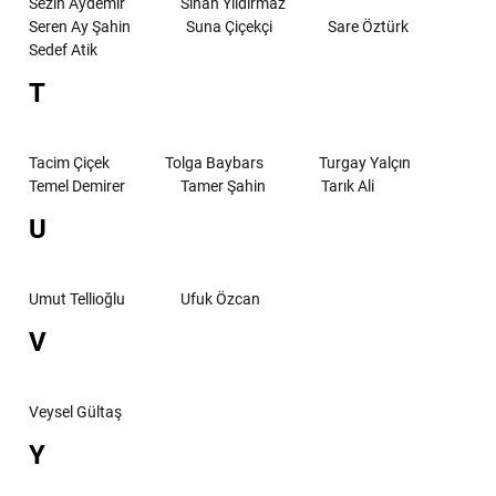
Sezin Aydemir
Sinan Yıldırmaz
Seren Ay Şahin
Suna Çiçekçi
Sare Öztürk
Sedef Atik
T
Tacim Çiçek
Tolga Baybars
Turgay Yalçın
Temel Demirer
Tamer Şahin
Tarık Ali
U
Umut Tellioğlu
Ufuk Özcan
V
Veysel Gültaş
Y