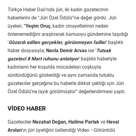
Türkçe Haber Dalı’nda jüri, iki kadın gazetecinin
haberlerini de “Jüri Özel Ödülü”ne değer gördü. Jüri
üyeleri, “
Yeşim Oruç
, kadın cinayetlerinin neden
önlenemediğini araştırarak kamuoyu gündemine taşıdığı
‘
Gözardı edilen gerçekler, görünmeyen failler
’ başlıklı
haber dosyasıyla;
Necla Demir Arvas
ise ‘
Tutsak
gazeteci 8 Mart ruhunu anlatıyor
’ başlıklı haberiyle
kadınların her koşulda mücadeleyi coşkuyla
sürdürdüğünü gösterdiği ve aynı zamanda tutuklu
gazeteciler gerçeğine bu haberle dikkat çektiği için Jüri
Özel Ödülü’ne layık görülmüştür” değerlendirmesi yaptı.
VİDEO HABER
Gazeteciler
Nezahat Doğan, Halime Parlak
ve
Heval
Arslan’
ın jüri üyeliğini üstlendiği Video –Görüntülü