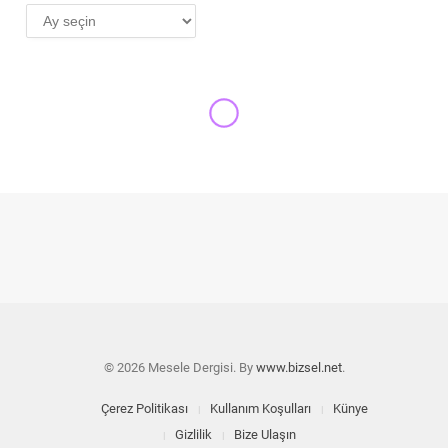
AYLIK
ARŞİV
YEDINCI SANAT
Görsel-işitsel hak yönetiminde
uluslararası buluşma
MESELE 121
7 EKIM 2025
21