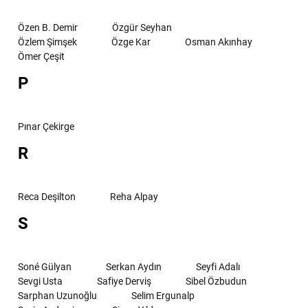
Özen B. Demir
Özgür Seyhan
Özlem Şimşek
Özge Kar
Osman Akınhay
Ömer Çeşit
P
Pınar Çekirge
R
Reca Deşilton
Reha Alpay
S
Soné Gülyan
Serkan Aydın
Seyfi Adalı
Sevgi Usta
Safiye Derviş
Sibel Özbudun
Sarphan Uzunoğlu
Selim Ergunalp