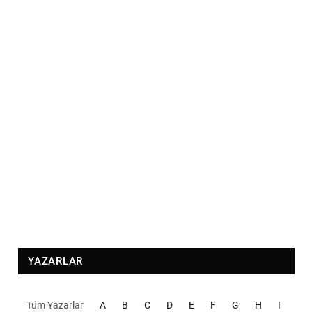
YAZARLAR
Tüm Yazarlar
A
B
C
D
E
F
G
H
I