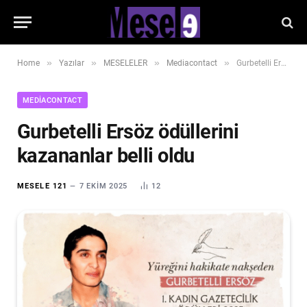
»
»
»
»
Home
Yazılar
MESELELER
Mediacontact
Gurbetelli Ersöz ödüllerini kazananlar belli oldu
MEDIACONTACT
Gurbetelli Ersöz ödüllerini
kazananlar belli oldu
MESELE 121
7 EKIM 2025
12