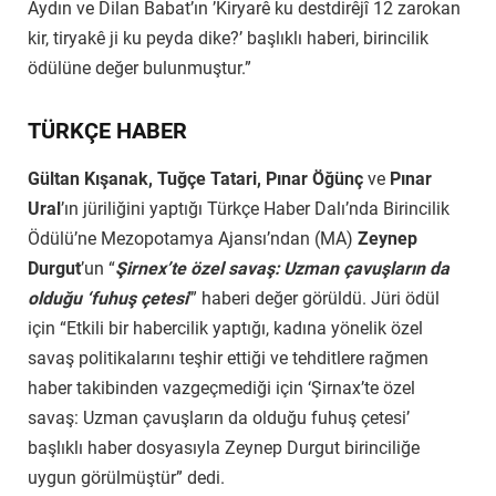
Aydın ve Dilan Babat’ın ’Kiryarê ku destdirêjî 12 zarokan
kir, tiryakê ji ku peyda dike?’ başlıklı haberi, birincilik
ödülüne değer bulunmuştur.”
TÜRKÇE HABER
Gültan Kışanak, Tuğçe Tatari, Pınar Öğünç
ve
Pınar
Ural
’ın jüriliğini yaptığı Türkçe Haber Dalı’nda Birincilik
Ödülü’ne Mezopotamya Ajansı’ndan (MA)
Zeynep
Durgut
’un “
Şirnex’te özel savaş: Uzman çavuşların da
olduğu ‘fuhuş çetesi
’” haberi değer görüldü. Jüri ödül
için “Etkili bir habercilik yaptığı, kadına yönelik özel
savaş politikalarını teşhir ettiği ve tehditlere rağmen
haber takibinden vazgeçmediği için ‘Şirnax’te özel
savaş: Uzman çavuşların da olduğu fuhuş çetesi’
başlıklı haber dosyasıyla Zeynep Durgut birinciliğe
uygun görülmüştür” dedi.