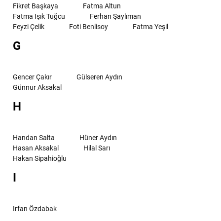
Fikret Başkaya
Fatma Altun
Fatma Işık Tuğcu
Ferhan Şaylıman
Feyzi Çelik
Foti Benlisoy
Fatma Yeşil
G
Gencer Çakır
Gülseren Aydın
Günnur Aksakal
H
Handan Salta
Hüner Aydın
Hasan Aksakal
Hilal Sarı
Hakan Sipahioğlu
I
Irfan Özdabak