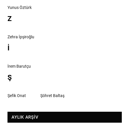
Yunus Öztürk
Z
Zehra İpşiroğlu
İ
İrem Barutçu
Ş
Şefik Onat
Şöhret Baltaş
AYLIK ARŞİV