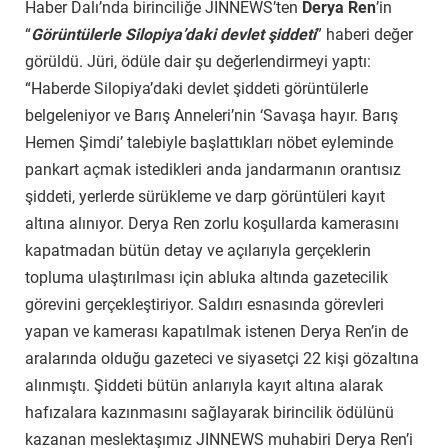
Haber Dalı’nda birinciliğe JINNEWS’ten
Derya Ren
’in
“
Görüntülerle Silopiya’daki devlet şiddeti
” haberi değer
görüldü. Jüri, ödüle dair şu değerlendirmeyi yaptı:
“Haberde Silopiya’daki devlet şiddeti görüntülerle
belgeleniyor ve Barış Anneleri’nin ‘Savaşa hayır. Barış
Hemen Şimdi’ talebiyle başlattıkları nöbet eyleminde
pankart açmak istedikleri anda jandarmanın orantısız
şiddeti, yerlerde sürükleme ve darp görüntüleri kayıt
altına alınıyor. Derya Ren zorlu koşullarda kamerasını
kapatmadan bütün detay ve açılarıyla gerçeklerin
topluma ulaştırılması için abluka altında gazetecilik
görevini gerçekleştiriyor. Saldırı esnasında görevleri
yapan ve kamerası kapatılmak istenen Derya Ren’in de
aralarında olduğu gazeteci ve siyasetçi 22 kişi gözaltına
alınmıştı. Şiddeti bütün anlarıyla kayıt altına alarak
hafızalara kazınmasını sağlayarak birincilik ödülünü
kazanan meslektaşımız JINNEWS muhabiri Derya Ren’i