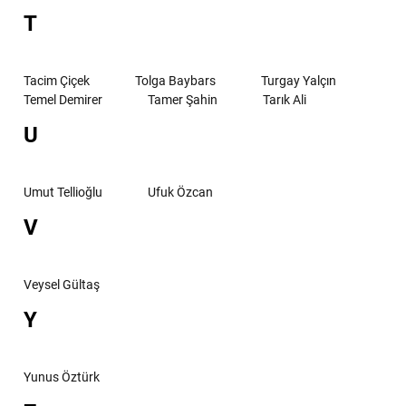
T
Tacim Çiçek
Tolga Baybars
Turgay Yalçın
Temel Demirer
Tamer Şahin
Tarık Ali
U
Umut Tellioğlu
Ufuk Özcan
V
Veysel Gültaş
Y
Yunus Öztürk