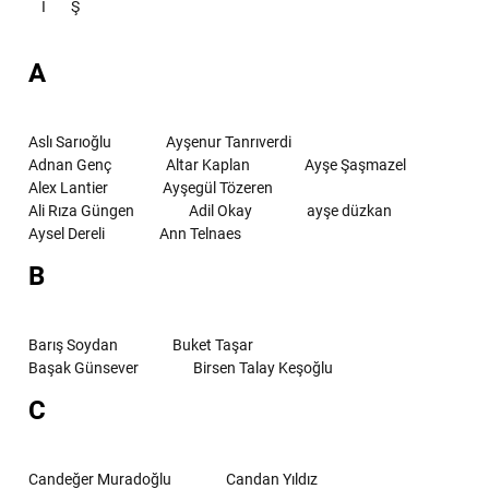
İ
Ş
A
Aslı Sarıoğlu
Ayşenur Tanrıverdi
Adnan Genç
Altar Kaplan
Ayşe Şaşmazel
Alex Lantier
Ayşegül Tözeren
Ali Rıza Güngen
Adil Okay
ayşe düzkan
Aysel Dereli
Ann Telnaes
B
Barış Soydan
Buket Taşar
Başak Günsever
Birsen Talay Keşoğlu
C
Candeğer Muradoğlu
Candan Yıldız