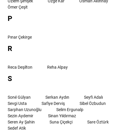
Özlem Şimşek
Özge Kar
Osman Akınhay
Ömer Çeşit
P
Pınar Çekirge
R
Reca Deşilton
Reha Alpay
S
Soné Gülyan
Serkan Aydın
Seyfi Adalı
Sevgi Usta
Safiye Derviş
Sibel Özbudun
Sarphan Uzunoğlu
Selim Ergunalp
Sezin Aydemir
Sinan Yıldırmaz
Seren Ay Şahin
Suna Çiçekçi
Sare Öztürk
Sedef Atik