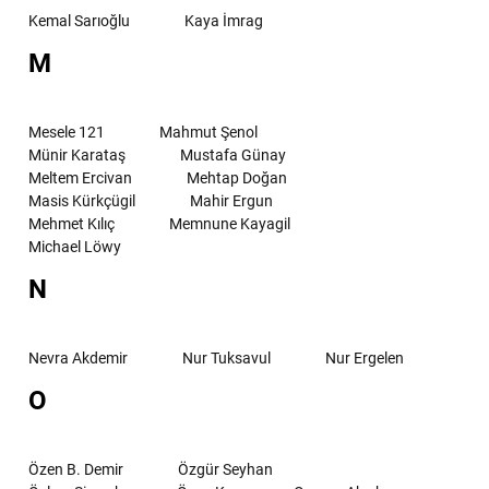
Kemal Sarıoğlu
Kaya İmrag
M
Mesele 121
Mahmut Şenol
Münir Karataş
Mustafa Günay
Meltem Ercivan
Mehtap Doğan
Masis Kürkçügil
Mahir Ergun
Mehmet Kılıç
Memnune Kayagil
Michael Löwy
N
Nevra Akdemir
Nur Tuksavul
Nur Ergelen
O
Özen B. Demir
Özgür Seyhan