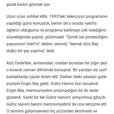
güzel kadını görmek için.
Uzun uzun sohbet ettik. 1993’teki televizyon programının
yapıldığı günü konuştuk, benim de o sırada vakıfta
öğrenci olduğumu ve programa katılmayı çok istediğimi
söylediğimde şaşırdı, gülümsedi. “Şimdi ise yöneticiliğini
yapıyorum Vakf’ın” dedim, sevindi, “demek Aziz Bey
doğru bir şey yapmış” dedi.
Aziz Dede’den, anılarından, oradan buradan bir yığın şeyi
o kısacık zaman diliminde konuştuk. Bir yandan da zarif
bardaklarda çaylar ikram etti. Derken öteki odadan güler
yüzüyle Engin Bey geldi. Gülriz Hanım bizi tanıştırdı.
Engin Bey, memnuniyetini anlamadığım bir iki sesle
gösterdi. Sanki bir tek Gülriz Hanım’ı anlıyormuş gibiydi,
Gülriz Hanım benim memnuniyetimi de ona tercüme etti.
O samimi gülümsemesi hiç yüzünden eksilmedi ve