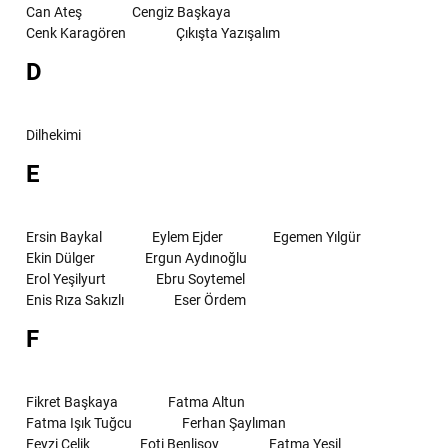
Can Ateş
Cengiz Başkaya
Cenk Karagören
Çıkışta Yazışalım
D
Dilhekimi
E
Ersin Baykal
Eylem Ejder
Egemen Yılgür
Ekin Dülger
Ergun Aydınoğlu
Erol Yeşilyurt
Ebru Soytemel
Enis Rıza Sakızlı
Eser Ördem
F
Fikret Başkaya
Fatma Altun
Fatma Işık Tuğcu
Ferhan Şaylıman
Feyzi Çelik
Foti Benlisoy
Fatma Yeşil