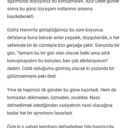
ağzımızda duyuyoruz bu konuşmaları. Aziz Dede günler
sonra bu günü özyaşam notlarının arasına
kaydedecekti.
Gülriz Hanım’la görüştüğümüz bu süre boyunca
defalarca buna benzer anlar yaşadık, duygulandık, o her
seferinde bir iki cümleyle bizi gerçeğe çekti. Sonunda bir
gün, “tamam bu bir gün olan olacak belki ama artık
konuşmayalım bu konuları, ben çok etkileniyorum”
dedim. Ciddi olduğumu görmüş olacak ki yüzünde bir
gülümsemeyle peki dedi.
Yine de hepimizi ilk günden bu güne hazırladı. Hem de
kırmadan dökmeden, üzmeden, incelikle. Nasıl
defnedilmek istediğinden vasiyetinin nasıl olacağına
kadar her bir ayrıntısını tasarladı.
Öyle ki o sabah kendisini defnederken bile başımızda