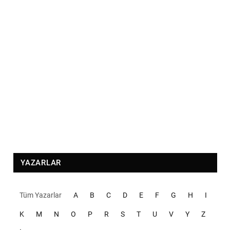
YAZARLAR
Tüm Yazarlar
A
B
C
D
E
F
G
H
I
K
M
N
O
P
R
S
T
U
V
Y
Z