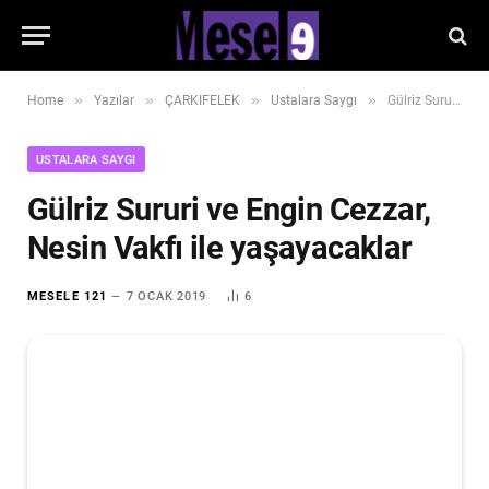
»
»
»
»
Home
Yazılar
ÇARKIFELEK
Ustalara Saygı
Gülriz Sururi ve Engin Cezzar, Nesin Vakfı ile yaşayacaklar
USTALARA SAYGI
Gülriz Sururi ve Engin Cezzar,
Nesin Vakfı ile yaşayacaklar
MESELE 121
7 OCAK 2019
6