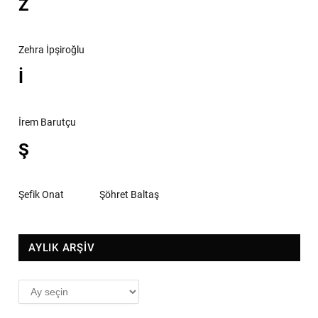
Z
Zehra İpşiroğlu
İ
İrem Barutçu
Ş
Şefik Onat
Şöhret Baltaş
AYLIK ARŞİV
AYLIK
ARŞİV