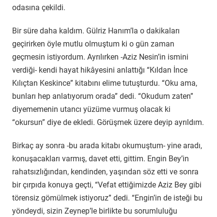
odasına çekildi.
Bir süre daha kaldım. Gülriz Hanım’la o dakikaları
geçirirken öyle mutlu olmuştum ki o gün zaman
geçmesin istiyordum. Ayrılırken -Aziz Nesin’in ismini
verdiği- kendi hayat hikâyesini anlattığı “Kıldan İnce
Kılıçtan Keskince” kitabını elime tutuşturdu. “Oku ama,
bunları hep anlatıyorum orada” dedi. “Okudum zaten”
diyememenin utancı yüzüme vurmuş olacak ki
“okursun” diye de ekledi. Görüşmek üzere deyip ayrıldım.
Birkaç ay sonra -bu arada kitabı okumuştum- yine aradı,
konuşacakları varmış, davet etti, gittim. Engin Bey’in
rahatsızlığından, kendinden, yaşından söz etti ve sonra
bir çırpıda konuya geçti, “Vefat ettiğimizde Aziz Bey gibi
törensiz gömülmek istiyoruz” dedi. “Engin’in de isteği bu
yöndeydi, sizin Zeynep’le birlikte bu sorumluluğu