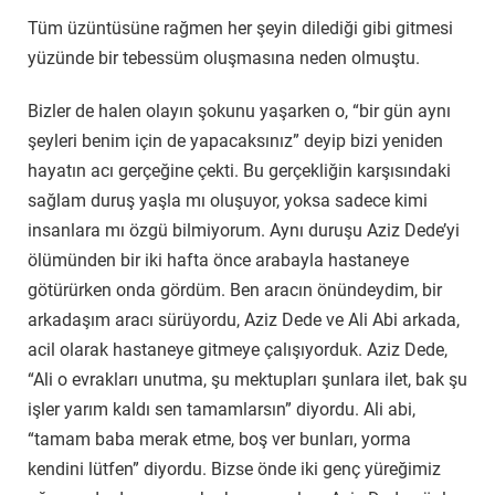
Tüm üzüntüsüne rağmen her şeyin dilediği gibi gitmesi
yüzünde bir tebessüm oluşmasına neden olmuştu.
Bizler de halen olayın şokunu yaşarken o, “bir gün aynı
şeyleri benim için de yapacaksınız” deyip bizi yeniden
hayatın acı gerçeğine çekti. Bu gerçekliğin karşısındaki
sağlam duruş yaşla mı oluşuyor, yoksa sadece kimi
insanlara mı özgü bilmiyorum. Aynı duruşu Aziz Dede’yi
ölümünden bir iki hafta önce arabayla hastaneye
götürürken onda gördüm. Ben aracın önündeydim, bir
arkadaşım aracı sürüyordu, Aziz Dede ve Ali Abi arkada,
acil olarak hastaneye gitmeye çalışıyorduk. Aziz Dede,
“Ali o evrakları unutma, şu mektupları şunlara ilet, bak şu
işler yarım kaldı sen tamamlarsın” diyordu. Ali abi,
“tamam baba merak etme, boş ver bunları, yorma
kendini lütfen” diyordu. Bizse önde iki genç yüreğimiz