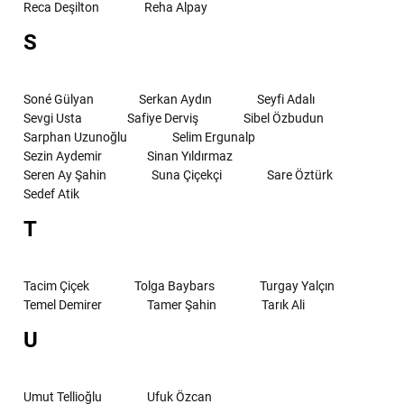
Reca Deşilton
Reha Alpay
S
Soné Gülyan
Serkan Aydın
Seyfi Adalı
Sevgi Usta
Safiye Derviş
Sibel Özbudun
Sarphan Uzunoğlu
Selim Ergunalp
Sezin Aydemir
Sinan Yıldırmaz
Seren Ay Şahin
Suna Çiçekçi
Sare Öztürk
Sedef Atik
T
Tacim Çiçek
Tolga Baybars
Turgay Yalçın
Temel Demirer
Tamer Şahin
Tarık Ali
U
Umut Tellioğlu
Ufuk Özcan