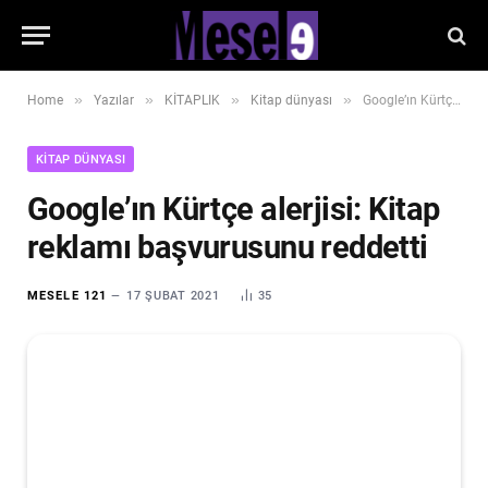
»
»
»
»
Home
Yazılar
KİTAPLIK
Kitap dünyası
Google’ın Kürtçe alerjisi: Kitap reklamı başvurusunu reddetti
KITAP DÜNYASI
Google’ın Kürtçe alerjisi: Kitap
reklamı başvurusunu reddetti
MESELE 121
17 ŞUBAT 2021
35