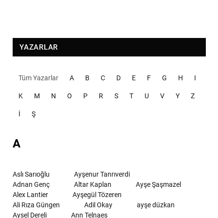
YAZARLAR
Tüm Yazarlar
A
B
C
D
E
F
G
H
I
K
M
N
O
P
R
S
T
U
V
Y
Z
İ
Ş
A
Aslı Sarıoğlu
Ayşenur Tanrıverdi
Adnan Genç
Altar Kaplan
Ayşe Şaşmazel
Alex Lantier
Ayşegül Tözeren
Ali Rıza Güngen
Adil Okay
ayşe düzkan
Aysel Dereli
Ann Telnaes