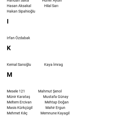
Handan Salta
Hüner Aydın
Hasan Aksakal
Hilal Sarı
Hakan Sipahioğlu
I
Irfan Özdabak
K
Kemal Sarıoğlu
Kaya İmrag
M
Mesele 121
Mahmut Şenol
Münir Karataş
Mustafa Günay
Meltem Ercivan
Mehtap Doğan
Masis Kürkçügil
Mahir Ergun
Mehmet Kılıç
Memnune Kayagil