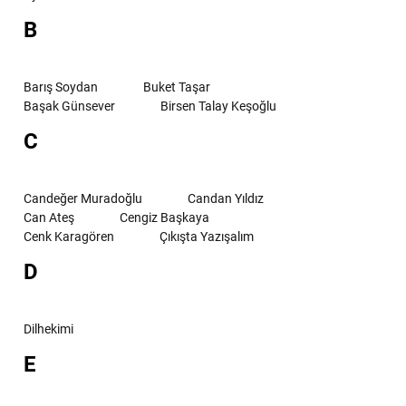
B
Barış Soydan
Buket Taşar
Başak Günsever
Birsen Talay Keşoğlu
C
Candeğer Muradoğlu
Candan Yıldız
Can Ateş
Cengiz Başkaya
Cenk Karagören
Çıkışta Yazışalım
D
Dilhekimi
E