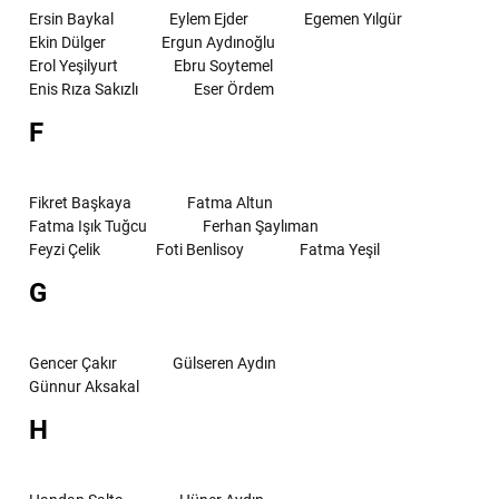
Ersin Baykal
Eylem Ejder
Egemen Yılgür
Ekin Dülger
Ergun Aydınoğlu
Erol Yeşilyurt
Ebru Soytemel
Enis Rıza Sakızlı
Eser Ördem
F
Fikret Başkaya
Fatma Altun
Fatma Işık Tuğcu
Ferhan Şaylıman
Feyzi Çelik
Foti Benlisoy
Fatma Yeşil
G
Gencer Çakır
Gülseren Aydın
Günnur Aksakal
H