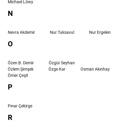
Michael Löwy
N
Nevra Akdemir
Nur Tuksavul
Nur Ergelen
O
Özen B. Demir
Özgür Seyhan
Özlem Şimşek
Özge Kar
Osman Akınhay
Ömer Çeşit
P
Pınar Çekirge
R