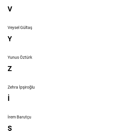
V
Veysel Gültaş
Y
Yunus Öztürk
Z
Zehra İpşiroğlu
İ
İrem Barutçu
Ş