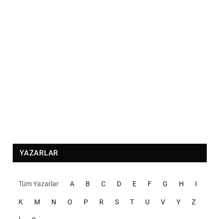
YAZARLAR
Tüm Yazarlar
A
B
C
D
E
F
G
H
I
K
M
N
O
P
R
S
T
U
V
Y
Z