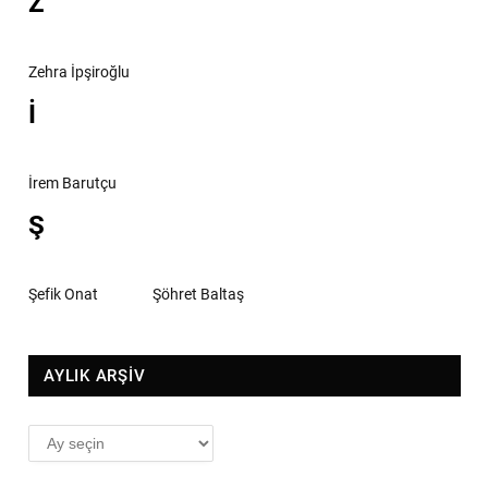
Z
Zehra İpşiroğlu
İ
İrem Barutçu
Ş
Şefik Onat
Şöhret Baltaş
AYLIK ARŞİV
AYLIK
ARŞİV