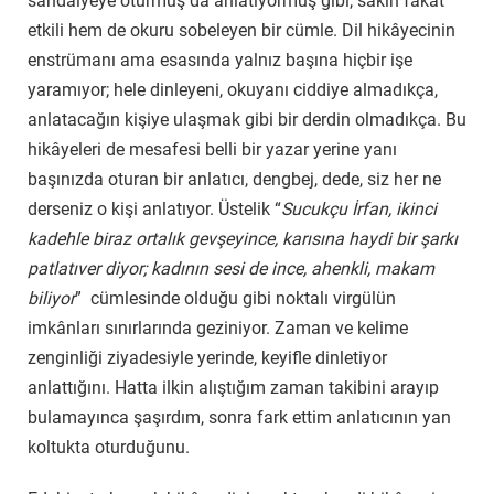
sandalyeye oturmuş da anlatıyormuş gibi, sakin fakat
etkili hem de okuru sobeleyen bir cümle. Dil hikâyecinin
enstrümanı ama esasında yalnız başına hiçbir işe
yaramıyor; hele dinleyeni, okuyanı ciddiye almadıkça,
anlatacağın kişiye ulaşmak gibi bir derdin olmadıkça. Bu
hikâyeleri de mesafesi belli bir yazar yerine yanı
başınızda oturan bir anlatıcı, dengbej, dede, siz her ne
derseniz o kişi anlatıyor. Üstelik “
Sucukçu İrfan, ikinci
kadehle biraz ortalık gevşeyince, karısına haydi bir şarkı
patlatıver diyor; kadının sesi de ince, ahenkli, makam
biliyor
” cümlesinde olduğu gibi noktalı virgülün
imkânları sınırlarında geziniyor. Zaman ve kelime
zenginliği ziyadesiyle yerinde, keyifle dinletiyor
anlattığını. Hatta ilkin alıştığım zaman takibini arayıp
bulamayınca şaşırdım, sonra fark ettim anlatıcının yan
koltukta oturduğunu.