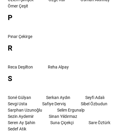
Ömer Çeşit
P
Pınar Çekirge
R
Reca Deşilton
Reha Alpay
S
Soné Gülyan
Serkan Aydın
Seyfi Adalı
Sevgi Usta
Safiye Derviş
Sibel Özbudun
Sarphan Uzunoğlu
Selim Ergunalp
Sezin Aydemir
Sinan Yıldırmaz
Seren Ay Şahin
Suna Çiçekçi
Sare Öztürk
Sedef Atik