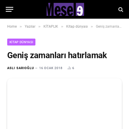
»
»
»
»
Home
Yazılar
KİTAPLIK
Kitap dünyası
Geniş zamanları hatırlamak
KITAP DÜNYASI
Geniş zamanları hatırlamak
ASLI SARIOĞLU
16 OCAK 2018
6