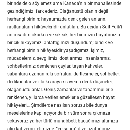
birinde de o söylemez ama Kanada’nın bir mahallesinde
gezindiğimizi fark ederiz. Olağanüstü olanın değil
herhangi birinin; hayatımızda denk gelen anların,
rastlantıların hikâyeleridir anlatılan. Bu açıdan Sait Faik’i
anımsadım okurken ve sık sık, her birimizin hayatımızla
biricik hikâyemizi anlattığımızı düşündüm; biricik ve
herhangi birinin hikâyesidir yaşadığımız. İşimiz,
mücadelemiz, sevgilimiz, dostlarımız, insanlarımız,
sohbetlerimiz; demlenen çaylar, taşan kahveler,
sabahlara uzanan rakı sofraları; dertleşmeler, sohbetler,
dedikodular ve illa ki araya sızıveren denk düşmeler,
olağanüstü anlar. Geniş zamanlar ve tahammüllerle
renklenen, yıllarca verilen emeklerle güzelleşen hayat
hikâyeleri… Şimdilerde nasılsın sorusu bile dünya
meselelerine kapı açıyor da bir süre sonra çıkmaza
sokuyoruz ya her türlü muhabbeti; bacağımızı altımıza
alıp kahvemiz elimizde, “ee sonra” diye uzattığımız