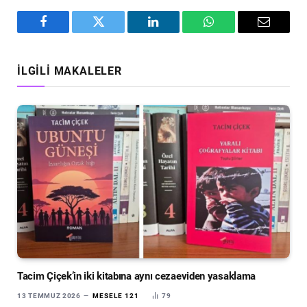
Facebook
Twitter
LinkedIn
WhatsApp
Email
İLGILI MAKALELER
Tacim Çiçek’in iki kitabına aynı cezaeviden yasaklama
13 TEMMUZ 2026
MESELE 121
79