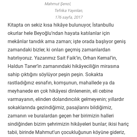
Mahmut Şenol,
Tefrika Yayınları,
176 sayfa, 2017
Kitapta on sekiz kısa hikâye bulunuyor, İstanbullu
okurlar hele Beyoğlu’ndan hayata katılanlar için
mekânlar tanıdık ama zaman; işte orada başlıyor geniş
zamandaki bizler, ki onları geçmiş zamanlardan
hatırlıyoruz. Yazarımız Sait Faik’in, Orhan Kemal’in,
Haldun Taner’in zamanındaki hikâyeciliğin mirasına
sahip çıktığını söylüyor peşin peşin. Sokakta
rastladığınız esnafın, komşunun, mahallede ya da
meyhanede en çok hikâyesi dinlenenin, eli cebine
varmayanın, elinden dolandırıcılık gelmeyenin; yıllardır
sokaklarında gezindiğimiz, pasajlarını bildiğimiz,
zamanın ve buralardan geçen her birimizin halleri
sindiğinden bizim şehrimizin hikâyeleri bunlar; ikisi hariç
tabii, birinde Mahmut’un çocukluğunun köyüne gideriz,