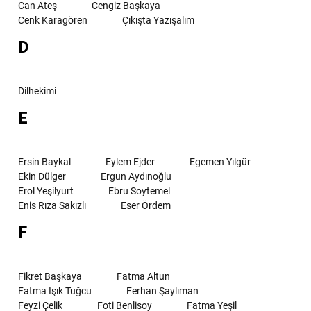
Can Ateş
Cengiz Başkaya
Cenk Karagören
Çıkışta Yazışalım
D
Dilhekimi
E
Ersin Baykal
Eylem Ejder
Egemen Yılgür
Ekin Dülger
Ergun Aydınoğlu
Erol Yeşilyurt
Ebru Soytemel
Enis Rıza Sakızlı
Eser Ördem
F
Fikret Başkaya
Fatma Altun
Fatma Işık Tuğcu
Ferhan Şaylıman
Feyzi Çelik
Foti Benlisoy
Fatma Yeşil