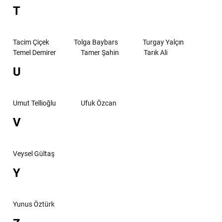
T
Tacim Çiçek
Tolga Baybars
Turgay Yalçın
Temel Demirer
Tamer Şahin
Tarık Ali
U
Umut Tellioğlu
Ufuk Özcan
V
Veysel Gültaş
Y
Yunus Öztürk