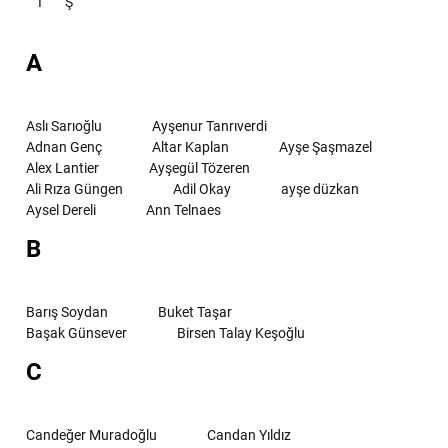
İ
Ş
A
Aslı Sarıoğlu
Ayşenur Tanrıverdi
Adnan Genç
Altar Kaplan
Ayşe Şaşmazel
Alex Lantier
Ayşegül Tözeren
Ali Rıza Güngen
Adil Okay
ayşe düzkan
Aysel Dereli
Ann Telnaes
B
Barış Soydan
Buket Taşar
Başak Günsever
Birsen Talay Keşoğlu
C
Candeğer Muradoğlu
Candan Yıldız