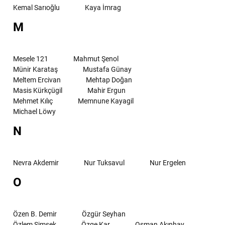
Kemal Sarıoğlu
Kaya İmrag
M
Mesele 121
Mahmut Şenol
Münir Karataş
Mustafa Günay
Meltem Ercivan
Mehtap Doğan
Masis Kürkçügil
Mahir Ergun
Mehmet Kılıç
Memnune Kayagil
Michael Löwy
N
Nevra Akdemir
Nur Tuksavul
Nur Ergelen
O
Özen B. Demir
Özgür Seyhan
Özlem Şimşek
Özge Kar
Osman Akınhay