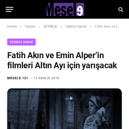
»
»
»
»
Home
Yazılar
SEYİRLİK
Yedinci Sanat
Fatih Akın ve Emin Alper’in filmleri Altın Ayı için yarışacak
YEDINCI SANAT
Fatih Akın ve Emin Alper’in
filmleri Altın Ayı için yarışacak
MESELE 121
13 ARALIK 2018