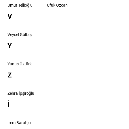
Umut Tellioğlu
Ufuk Özcan
V
Veysel Gültaş
Y
Yunus Öztürk
Z
Zehra İpşiroğlu
İ
İrem Barutçu