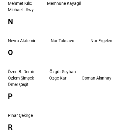
Mehmet Kılıç
Memnune Kayagil
Michael Löwy
N
Nevra Akdemir
Nur Tuksavul
Nur Ergelen
O
Özen B. Demir
Özgür Seyhan
Özlem Şimşek
Özge Kar
Osman Akınhay
Ömer Çeşit
P
Pınar Çekirge
R