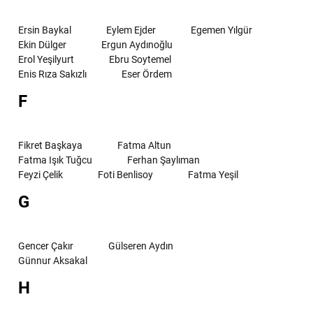
Ersin Baykal
Eylem Ejder
Egemen Yılgür
Ekin Dülger
Ergun Aydınoğlu
Erol Yeşilyurt
Ebru Soytemel
Enis Rıza Sakızlı
Eser Ördem
F
Fikret Başkaya
Fatma Altun
Fatma Işık Tuğcu
Ferhan Şaylıman
Feyzi Çelik
Foti Benlisoy
Fatma Yeşil
G
Gencer Çakır
Gülseren Aydın
Günnur Aksakal
H