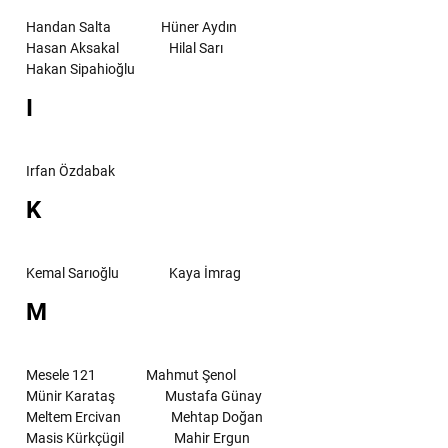
Handan Salta
Hüner Aydın
Hasan Aksakal
Hilal Sarı
Hakan Sipahioğlu
I
Irfan Özdabak
K
Kemal Sarıoğlu
Kaya İmrag
M
Mesele 121
Mahmut Şenol
Münir Karataş
Mustafa Günay
Meltem Ercivan
Mehtap Doğan
Masis Kürkçügil
Mahir Ergun