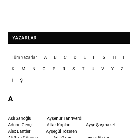
YAZARLAR
Tüm Yazarlar
A
B
C
D
E
F
G
H
I
K
M
N
O
P
R
S
T
U
V
Y
Z
İ
Ş
A
Aslı Sarıoğlu
Ayşenur Tanrıverdi
Adnan Genç
Altar Kaplan
Ayşe Şaşmazel
Alex Lantier
Ayşegül Tözeren
Ali Rıza Güngen
Adil Okay
ayşe düzkan