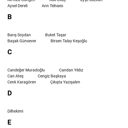
Aysel Dereli
Ann Telnaes
B
Barış Soydan
Buket Taşar
Başak Günsever
Birsen Talay Keşoğlu
C
Candeğer Muradoğlu
Candan Yıldız
Can Ateş
Cengiz Başkaya
Cenk Karagören
Çıkışta Yazışalım
D
Dilhekimi
E