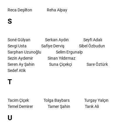
Reca Deşilton
Reha Alpay
S
Soné Gülyan
Serkan Aydın
Seyfi Adalı
Sevgi Usta
Safiye Derviş
Sibel Özbudun
Sarphan Uzunoğlu
Selim Ergunalp
Sezin Aydemir
Sinan Yıldırmaz
Seren Ay Şahin
Suna Çiçekçi
Sare Öztürk
Sedef Atik
T
Tacim Çiçek
Tolga Baybars
Turgay Yalçın
Temel Demirer
Tamer Şahin
Tarık Ali
U