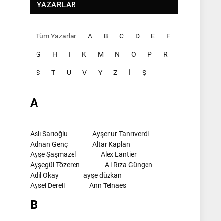
YAZARLAR
Tüm Yazarlar
A
B
C
D
E
F
G
H
I
K
M
N
O
P
R
S
T
U
V
Y
Z
İ
Ş
A
Aslı Sarıoğlu
Ayşenur Tanrıverdi
Adnan Genç
Altar Kaplan
Ayşe Şaşmazel
Alex Lantier
Ayşegül Tözeren
Ali Rıza Güngen
Adil Okay
ayşe düzkan
Aysel Dereli
Ann Telnaes
B