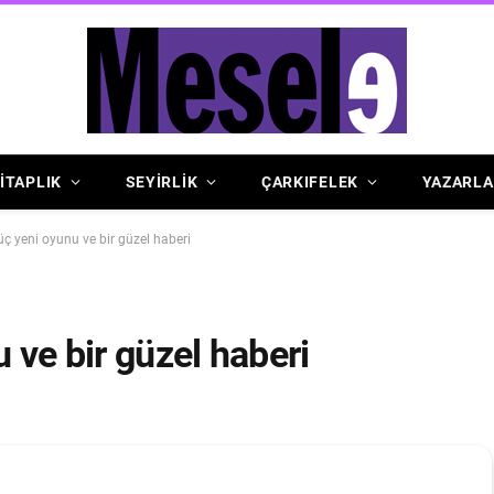
İTAPLIK
SEYİRLİK
ÇARKIFELEK
YAZARLA
 üç yeni oyunu ve bir güzel haberi
u ve bir güzel haberi