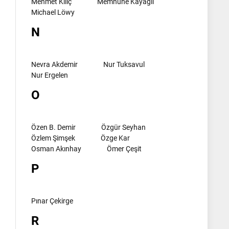
Mehmet Kılıç
Memnune Kayagil
Michael Löwy
N
Nevra Akdemir
Nur Tuksavul
Nur Ergelen
O
Özen B. Demir
Özgür Seyhan
Özlem Şimşek
Özge Kar
Osman Akınhay
Ömer Çeşit
P
Pınar Çekirge
R