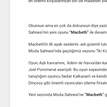
en önemli koşullarından biri de maalesef bilet
Okunsun ama en çok da dokunsun diye yazdı
Sahnesi’nin yeni oyunu
“Macbeth”
ile devam
Macbeth’in ilk ayak seslerini -adı gizemli 
Moda Sahnesi’nde geçtiğimiz sezonu “İki Kor
Oyun, Aşk kavramını,
‘Adem ile Havva’dan kal
Joel Pommerat eseriydi. Bu oyun sayesinde,
tanıştığım oyuncu Sedat Kalkavan’ı ve kendi
Dinçsoy gibi önemli oyuncuları izleme fırsa
Yeni sezonda Moda Sahnesi’ne
“Macbeth”
g