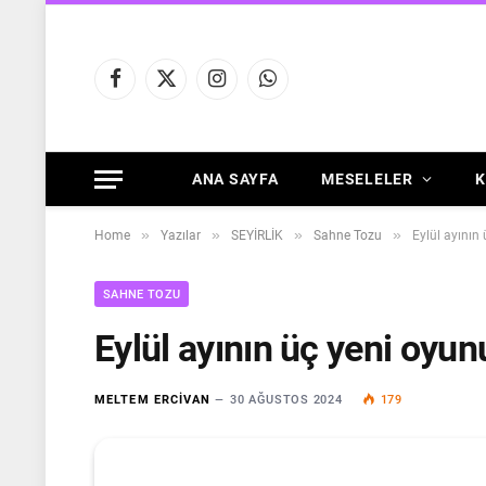
Facebook
X
Instagram
WhatsApp
(Twitter)
ANA SAYFA
MESELELER
K
»
»
»
»
Home
Yazılar
SEYİRLİK
Sahne Tozu
Eylül ayının
SAHNE TOZU
Eylül ayının üç yeni oyun
MELTEM ERCIVAN
30 AĞUSTOS 2024
179