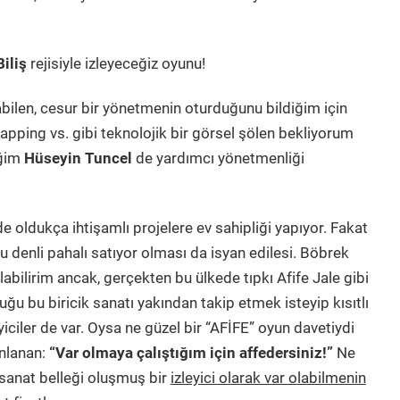
Biliş
rejisiyle izleyeceğiz oyunu!
ıkabilen, cesur bir yönetmenin oturduğunu bildiğim için
mapping vs. gibi teknolojik bir görsel şölen bekliyorum
iğim
Hüseyin Tuncel
de yardımcı yönetmenliği
 oldukça ihtişamlı projelere ev sahipliği yapıyor. Fakat
u denli pahalı satıyor olması da isyan edilesi. Böbrek
bilirim ancak, gerçekten bu ülkede tıpkı Afife Jale gibi
ğu bu biricik sanatı yakından takip etmek isteyip kısıtlı
iciler de var. Oysa ne güzel bir “AFİFE” oyun davetiydi
nlanan:
“Var olmaya çalıştığım için affedersiniz!”
Ne
, sanat belleği oluşmuş bir
izleyici olarak var olabilmenin