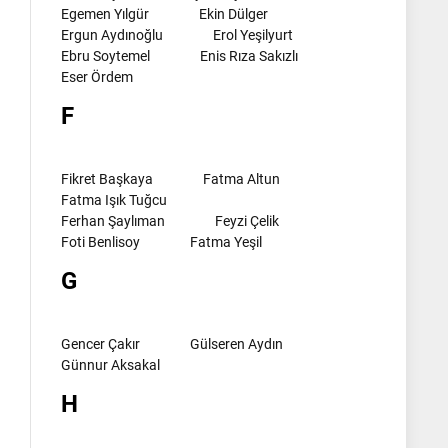
Egemen Yılgür
Ekin Dülger
Ergun Aydınoğlu
Erol Yeşilyurt
Ebru Soytemel
Enis Rıza Sakızlı
Eser Ördem
F
Fikret Başkaya
Fatma Altun
Fatma Işık Tuğcu
Ferhan Şaylıman
Feyzi Çelik
Foti Benlisoy
Fatma Yeşil
G
Gencer Çakır
Gülseren Aydın
Günnur Aksakal
H