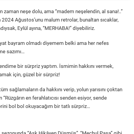
an zaman neşe dolu, ama “madem neşelendin, al sana!..”
 2024 Ağustos’unu malum retrolar, bunaltan sıcaklar,
ıysak, Eylül ayına, “MERHABA!” diyebiliriz.
hayat bayram olmadı diyemem belki ama her nefes
lime sazımı…
endime bir sürpriz yaptım. İsmimin hakkını vermek,
mak için, güzel bir sürpriz!
tüm sağlamaların da hakkını verip, yolun yarısını çoktan
ın “Rüzgârın en ferahlatıcısı senden esiyor, sende
rini bol bol okuyacağım bir tatlı sürpriz…
sezonunda “Aşk Hikâyen Düşmüş”, “Meçhul Paşa” gibi