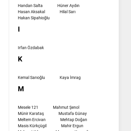
Handan Salta
Hüner Aydın
Hasan Aksakal
Hilal Sarı
Hakan Sipahioğlu
I
Irfan Özdabak
K
Kemal Sarıoğlu
Kaya İmrag
M
Mesele 121
Mahmut Şenol
Münir Karataş
Mustafa Günay
Meltem Ercivan
Mehtap Doğan
Masis Kürkçügil
Mahir Ergun