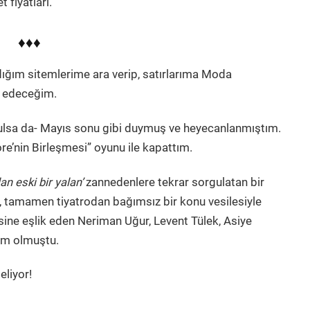
 fiyatları.
♦♦♦
ğım sitemlerime ara verip, satırlarıma Moda
 edeceğim.
tutulsa da- Mayıs sonu gibi duymuş ve heyecanlanmıştım.
e’nin Birleşmesi” oyunu ile kapattım.
an eski bir yalan’
zannedenlere tekrar sorgulatan bir
 tamamen tiyatrodan bağımsız bir konu vesilesiyle
sine eşlik eden Neriman Uğur, Levent Tülek, Asiye
tım olmuştu.
eliyor!