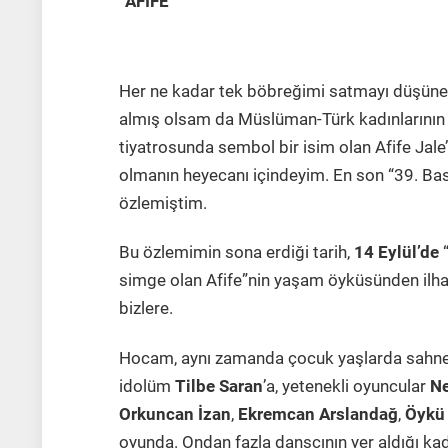
“
AFİFE”
Her ne kadar tek böbreğimi satmayı düşünec
almış olsam da Müslüman-Türk kadınlarının 
tiyatrosunda sembol bir isim olan Afife Jale’
olmanın heyecanı içindeyim. En son “39. Ba
özlemiştim.
Bu özlemimin sona erdiği tarih,
14 Eylül’de
“
simge olan Afife”nin yaşam öyküsünden ilha
bizlere.
Hocam, aynı zamanda çocuk yaşlarda sahne
idolüm
Tilbe Saran
’a, yetenekli oyuncular
Ne
Orkuncan İzan
,
Ekremcan Arslandağ
,
Öykü
oyunda. Ondan fazla dansçının yer aldığı ka