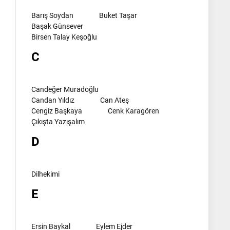
Barış Soydan
Buket Taşar
Başak Günsever
Birsen Talay Keşoğlu
C
Candeğer Muradoğlu
Candan Yıldız
Can Ateş
Cengiz Başkaya
Cenk Karagören
Çıkışta Yazışalım
D
Dilhekimi
E
Ersin Baykal
Eylem Ejder