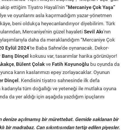
takip ettiğim Tiyatro Hayali’nin
“Mercaniye Çok Yaşa”
ölye ve oyunlarını asla kaçırmadığım yazar-yönetmen
âye, beni oldukça heyecanlandırıyor diyebilirim. Türk
ularından, Mercaniye’nin güzel hayaleti
Sevil Akı
’nın
aylaşımlarıyla daha da meraklandığım “Mercaniye Çok
20 Eylül 2024
’te Baba Sahne’de oynanacak. Dekor-
r
Barış Dinçel
kokusu var, tasarımlar harika görünüyor!
Akakçe
,
Bülent Çolak
ve
Fatih Koyunoğlu
bu oyunda da
unca karın kaslarımızı epey zorlayacaklar. Oyunun
er Dinçel
. Kendisini tiyatro sahnesinde ilk defa
 kadarıyla tüm doğallığı ve yeteneği ile mutlaka oyuna
da da yer aldığı için aşağıda yazdığım ipuçlarını
sun denize açılmamış bir mürettebat. Gemide saklanan bir
lı bir madrabaz. Can sıkıntısından tertip edilen piyesler.