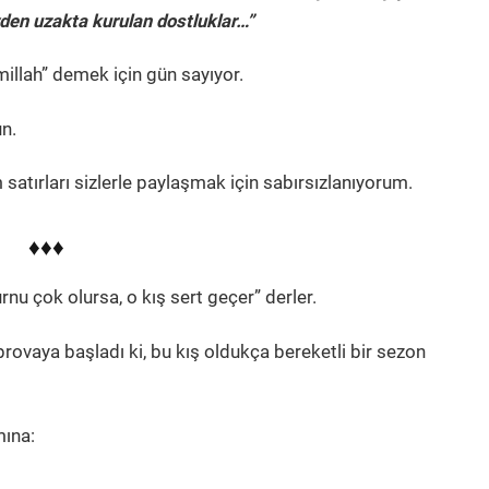
Evden uzakta kurulan dostluklar…”
millah” demek için gün sayıyor.
un.
 satırları sizlerle paylaşmak için sabırsızlanıyorum.
♦♦♦
rnu çok olursa, o kış sert geçer” derler.
 provaya başladı ki, bu kış oldukça bereketli bir sezon
mına: