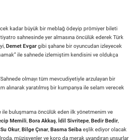
ek kadar büyük bir meblağ ödeyip prömiyer bileti
tiyatro sahnesinde yer almasına öncülük ederek Türk
yi,
Demet Evgar
gibi şahane bir oyuncudan izleyecek
samak” ile sahnede izlemiştim kendisini ve oldukça
Sahnede olmayı tüm mevcudiyetiyle arzulayan bir
m alınarak yaratılmış bir kumpanya ile selam verecek
 ile buluşmama öncülük eden ilk yönetmenim ve
cip Memili
,
Bora Akkaş
,
İdil Sivritepe
,
Bedir Bedir
,
 Su Okur
,
Bilge Çınar
,
Basma Seiba
eşlik ediyor olacak
droda, müzisyenler ve koro da merak uyandıran unsurlar