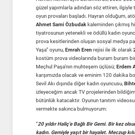
güzel yapımlarla adından söz ettiren, ilgiyle 
oyun provaları başladı. Hayran olduğum, at
Ahmet Sami Özbudak
kaleminden çıkmış hik
tiyatrosunun yetenekli ve ödüllü kadın oyunc
prova kesitlerinden oluşan sosyal medya p
Yaşa” oyunu,
Emrah Eren
rejisi ile ilk olarak
kostüm prova videolarında buram buram bi
Meçhul Paşa’nın muhteşem üçlüsü;
Erdem 
karşımızda olacak ve eminim 120 dakika boy
Sevil Akı dışında diğer kadın oyuncusu,
Biht
izleyeceğim ancak TV projelerinden bildiğim
bütünlük katacaktır. Oyunun tanıtım videosun
vermekte sakınca bulmuyorum:
“
20 yıldır Haliç’e Bağlı Bir Gemi. Bir kez ol
kadın. Gemiyle yaşıt bir hayalet. Meczup kılık