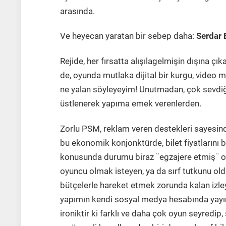
arasında.
Ve heyecan yaratan bir sebep daha:
Serdar 
Rejide, her fırsatta alışılagelmişin dışına ç
de, oyunda mutlaka dijital bir kurgu, video 
ne yalan söyleyeyim! Unutmadan, çok sevd
üstlenerek yapıma emek verenlerden.
Zorlu PSM, reklam veren destekleri sayesinde
bu ekonomik konjonktürde, bilet fiyatlarını b
konusunda durumu biraz ¨egzajere etmiş¨ ola
oyuncu olmak isteyen, ya da sırf tutkunu oldu
bütçelerle hareket etmek zorunda kalan izley
yapımın kendi sosyal medya hesabında yayı
ironiktir ki farklı ve daha çok oyun seyredip