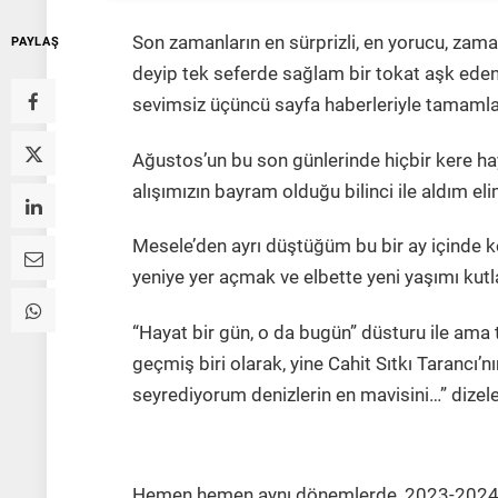
Son zamanların en sürprizli, en yorucu, zam
PAYLAŞ
deyip tek seferde sağlam bir tokat aşk eden
sevimsiz üçüncü sayfa haberleriyle tamamlad
Ağustos’un bu son günlerinde hiçbir kere 
alışımızın bayram olduğu bilinci ile aldım e
Mesele’den ayrı düştüğüm bu bir ay içinde k
yeniye yer açmak ve elbette yeni yaşımı kutla
“Hayat bir gün, o da bugün” düsturu ile ama 
geçmiş biri olarak, yine Cahit Sıtkı Tarancı’n
seyrediyorum denizlerin en mavisini…” dizele
Hemen hemen aynı dönemlerde, 2023-2024 