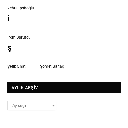
Zehra İpşiroğlu
İ
İrem Barutçu
Ş
Şefik Onat
Şöhret Baltaş
AYLIK ARŞİV
AYLIK
ARŞİV