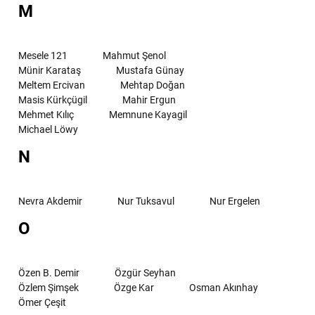
M
Mesele 121
Mahmut Şenol
Münir Karataş
Mustafa Günay
Meltem Ercivan
Mehtap Doğan
Masis Kürkçügil
Mahir Ergun
Mehmet Kılıç
Memnune Kayagil
Michael Löwy
N
Nevra Akdemir
Nur Tuksavul
Nur Ergelen
O
Özen B. Demir
Özgür Seyhan
Özlem Şimşek
Özge Kar
Osman Akınhay
Ömer Çeşit