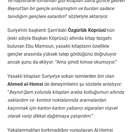
ve hapishane romanları gibi kitapları bana gizlice getiren
Beyrut’tan bir gençle anlaşmıştım ve bunları sadece
tanıdığım gençlere satardım
” sözleriyle aktarıyor.
Suriye’nin başkenti Şam’daki
Özgürlük Köprüsü
‘nün
(eski adıyla Başkan Köprüsü) altında kitap tezgahı
bulunan Ebu Mamoun, yasaklı kitapların özellikle
gençler arasında yüksek talep gördüğünü doğruluyor
ancak şunu da ekliyor: “Ama şimdi kimse okumuyor.”
Yasaklı kitapları Suriye’ye sokan isimlerden biri olan
Ahmed al-Homsi
de deneyimlerini şu sözlerle anlatıyor:
“
Beyrut-Şam yolunda kitapları araba koltuğumun altında
saklardım ve kontrol noktalarında aramalardan
kaçınmak için karton karton yabancı sigaraları rüşvet
olarak verip dikkat dağıtmaya çalışırdım.
”
Yakalanmaktan korkmadığını vurgulayan Al-Homsi