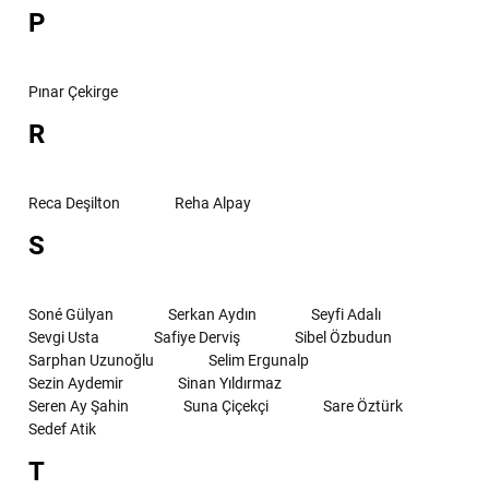
P
Pınar Çekirge
R
Reca Deşilton
Reha Alpay
S
Soné Gülyan
Serkan Aydın
Seyfi Adalı
Sevgi Usta
Safiye Derviş
Sibel Özbudun
Sarphan Uzunoğlu
Selim Ergunalp
Sezin Aydemir
Sinan Yıldırmaz
Seren Ay Şahin
Suna Çiçekçi
Sare Öztürk
Sedef Atik
T