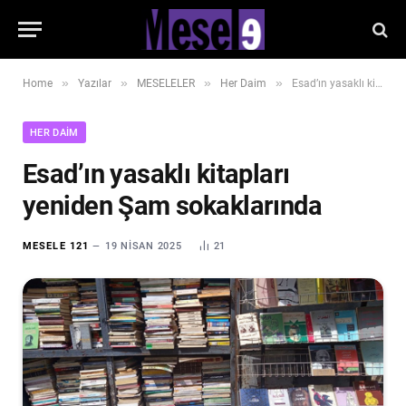
»
»
»
»
Home
Yazılar
MESELELER
Her Daim
Esad’ın yasaklı kitapları yeniden Şam sokaklarında
HER DAIM
Esad’ın yasaklı kitapları
yeniden Şam sokaklarında
MESELE 121
19 NISAN 2025
21