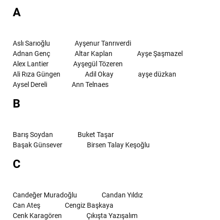
A
Aslı Sarıoğlu
Ayşenur Tanrıverdi
Adnan Genç
Altar Kaplan
Ayşe Şaşmazel
Alex Lantier
Ayşegül Tözeren
Ali Rıza Güngen
Adil Okay
ayşe düzkan
Aysel Dereli
Ann Telnaes
B
Barış Soydan
Buket Taşar
Başak Günsever
Birsen Talay Keşoğlu
C
Candeğer Muradoğlu
Candan Yıldız
Can Ateş
Cengiz Başkaya
Cenk Karagören
Çıkışta Yazışalım