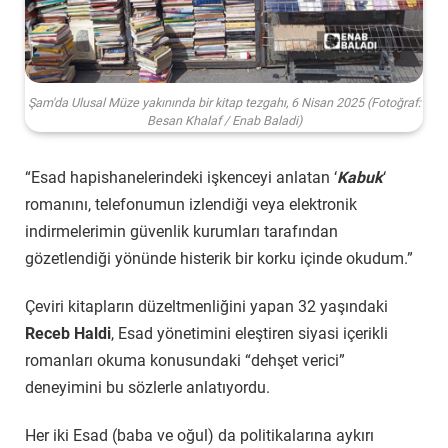
Şam'da Ulusal Müze yakınında bir kitap tezgahı, 6 Nisan 2025 (Fotoğraf:
Besan Khalaf / Enab Baladi)
“Esad hapishanelerindeki işkenceyi anlatan ‘
Kabuk
‘
romanını, telefonumun izlendiği veya elektronik
indirmelerimin güvenlik kurumları tarafından
gözetlendiği yönünde histerik bir korku içinde okudum.”
Çeviri kitapların düzeltmenliğini yapan 32 yaşındaki
Receb Haldi
, Esad yönetimini eleştiren siyasi içerikli
romanları okuma konusundaki “dehşet verici”
deneyimini bu sözlerle anlatıyordu.
Her iki Esad (baba ve oğul) da politikalarına aykırı