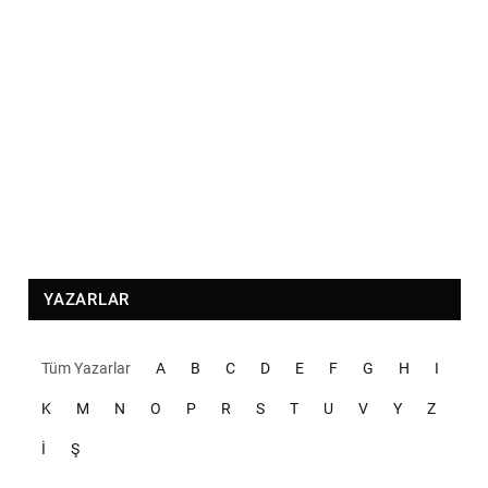
YAZARLAR
Tüm Yazarlar
A
B
C
D
E
F
G
H
I
K
M
N
O
P
R
S
T
U
V
Y
Z
İ
Ş