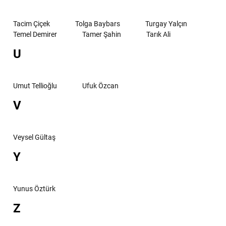
Tacim Çiçek
Tolga Baybars
Turgay Yalçın
Temel Demirer
Tamer Şahin
Tarık Ali
U
Umut Tellioğlu
Ufuk Özcan
V
Veysel Gültaş
Y
Yunus Öztürk
Z