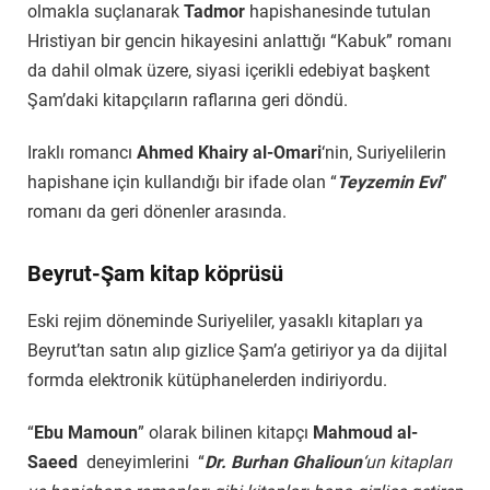
olmakla suçlanarak
Tadmor
hapishanesinde tutulan
Hristiyan bir gencin hikayesini anlattığı “Kabuk” romanı
da dahil olmak üzere, siyasi içerikli edebiyat başkent
Şam’daki kitapçıların raflarına geri döndü.
Iraklı romancı
Ahmed Khairy al-Omari
‘nin, Suriyelilerin
hapishane için kullandığı bir ifade olan “
Teyzemin Evi
”
romanı da geri dönenler arasında.
Beyrut-Şam kitap köprüsü
Eski rejim döneminde Suriyeliler, yasaklı kitapları ya
Beyrut’tan satın alıp gizlice Şam’a getiriyor ya da dijital
formda elektronik kütüphanelerden indiriyordu.
“
Ebu Mamoun
” olarak bilinen kitapçı
Mahmoud al-
Saeed
deneyimlerini “
Dr. Burhan Ghalioun
‘un kitapları