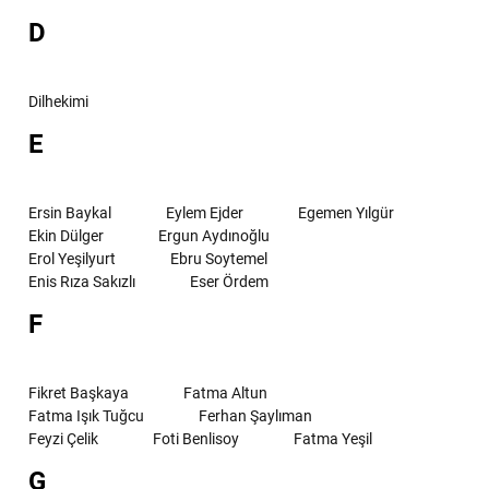
D
Dilhekimi
E
Ersin Baykal
Eylem Ejder
Egemen Yılgür
Ekin Dülger
Ergun Aydınoğlu
Erol Yeşilyurt
Ebru Soytemel
Enis Rıza Sakızlı
Eser Ördem
F
Fikret Başkaya
Fatma Altun
Fatma Işık Tuğcu
Ferhan Şaylıman
Feyzi Çelik
Foti Benlisoy
Fatma Yeşil
G