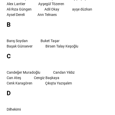
Alex Lantier
Ayşegül Tözeren
Ali Rıza Güngen
Adil Okay
ayşe düzkan
Aysel Dereli
Ann Telnaes
B
Barış Soydan
Buket Taşar
Başak Günsever
Birsen Talay Keşoğlu
C
Candeğer Muradoğlu
Candan Yıldız
Can Ateş
Cengiz Başkaya
Cenk Karagören
Çıkışta Yazışalım
D
Dilhekimi