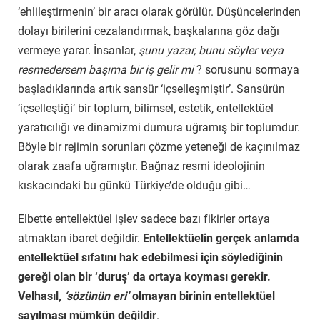
‘ehlileştirmenin’ bir aracı olarak görülür. Düşüncelerinden
dolayı birilerini cezalandırmak, başkalarına göz dağı
vermeye yarar. İnsanlar,
şunu yazar, bunu söyler veya
resmedersem başıma bir iş gelir mi
? sorusunu sormaya
başladıklarında artık sansür ‘içselleşmiştir’. Sansürün
‘içselleştiği’ bir toplum, bilimsel, estetik, entellektüel
yaratıcılığı ve dinamizmi dumura uğramış bir toplumdur.
Böyle bir rejimin sorunları çözme yeteneği de kaçınılmaz
olarak zaafa uğramıştır. Bağnaz resmi ideolojinin
kıskacındaki bu günkü Türkiye’de olduğu gibi…
Elbette entellektüel işlev sadece bazı fikirler ortaya
atmaktan ibaret değildir.
Entellektüelin gerçek anlamda
entellektüel sıfatını hak edebilmesi için söylediğinin
gereği olan bir ‘duruş’ da ortaya koyması gerekir.
Velhasıl,
‘sözünün eri’
olmayan birinin entellektüel
sayılması mümkün değildir
.