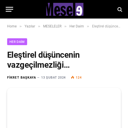
»
»
»
»
Home
Yazılar
MESELELER
Her Daim
Eleştirel düşüncenin vazgeçilmezliği…
HER DAIM
Eleştirel düşüncenin
vazgeçilmezliği…
FIKRET BAŞKAYA
13 ŞUBAT 2024
124