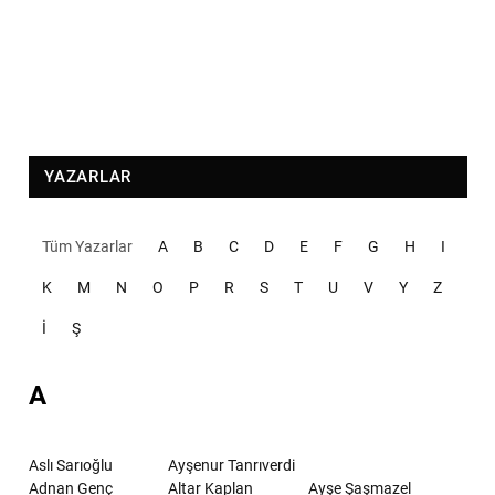
YAZARLAR
Tüm Yazarlar
A
B
C
D
E
F
G
H
I
K
M
N
O
P
R
S
T
U
V
Y
Z
İ
Ş
A
Aslı Sarıoğlu
Ayşenur Tanrıverdi
Adnan Genç
Altar Kaplan
Ayşe Şaşmazel