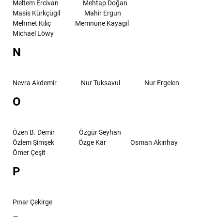
Meltem Ercivan
Mehtap Doğan
Masis Kürkçügil
Mahir Ergun
Mehmet Kılıç
Memnune Kayagil
Michael Löwy
N
Nevra Akdemir
Nur Tuksavul
Nur Ergelen
O
Özen B. Demir
Özgür Seyhan
Özlem Şimşek
Özge Kar
Osman Akınhay
Ömer Çeşit
P
Pınar Çekirge