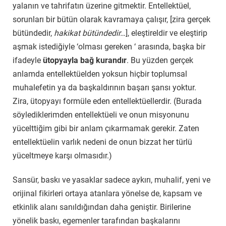
yalanın ve tahrifatın üzerine gitmektir. Entellektüel,
sorunları bir bütün olarak kavramaya çalışır, [zira gerçek
bütündedir,
hakikat bütündedir…
],
eleştireldir ve eleştirip
aşmak istediğiyle ‘olması gereken ‘ arasında, başka bir
ifadeyle
ütopyayla bağ kurandır
. Bu yüzden gerçek
anlamda entellektüelden yoksun hiçbir toplumsal
muhalefetin ya da başkaldırının başarı şansı yoktur.
Zira, ütopyayı formüle eden entellektüellerdir. (Burada
söylediklerimden entellektüeli ve onun misyonunu
yücelttiğim gibi bir anlam çıkarmamak gerekir. Zaten
entellektüelin varlık nedeni de onun bizzat her türlü
yüceltmeye karşı olmasıdır.)
Sansür, baskı ve yasaklar sadece aykırı, muhalif, yeni ve
orijinal fikirleri ortaya atanlara yönelse de, kapsam ve
etkinlik alanı sanıldığından daha geniştir. Birilerine
yönelik baskı, egemenler tarafından başkalarını