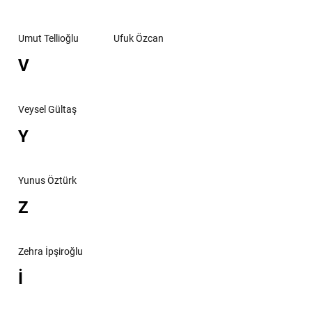
Umut Tellioğlu
Ufuk Özcan
V
Veysel Gültaş
Y
Yunus Öztürk
Z
Zehra İpşiroğlu
İ