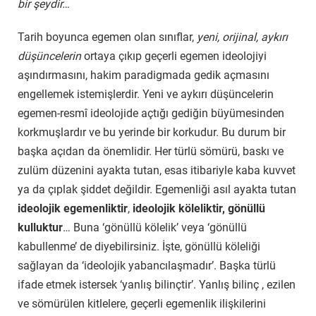
bir şeydir…
Tarih boyunca egemen olan sınıflar,
yeni, orijinal, aykırı
düşüncelerin
ortaya çıkıp geçerli egemen ideolojiyi
aşındırmasını, hakim paradigmada gedik açmasını
engellemek istemişlerdir. Yeni ve aykırı düşüncelerin
egemen-resmî ideolojide açtığı gediğin büyümesinden
korkmuşlardır ve bu yerinde bir korkudur. Bu durum bir
başka açıdan da önemlidir. Her türlü sömürü, baskı ve
zulüm düzenini ayakta tutan, esas itibariyle kaba kuvvet
ya da çıplak şiddet değildir. Egemenliği asıl ayakta tutan
ideolojik egemenliktir
,
ideolojik köleliktir, gönüllü
kulluktur
… Buna ‘gönüllü kölelik’ veya ‘gönüllü
kabullenme’ de diyebilirsiniz. İşte, gönüllü köleliği
sağlayan da ‘ideolojik yabancılaşmadır’. Başka türlü
ifade etmek istersek ‘yanlış bilinçtir’. Yanlış bilinç , ezilen
ve sömürülen kitlelere, geçerli egemenlik ilişkilerini