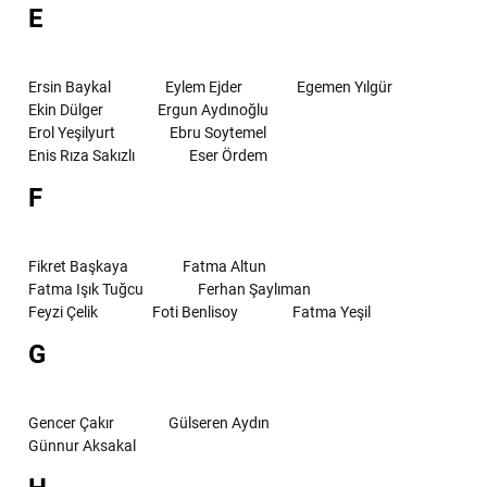
E
Ersin Baykal
Eylem Ejder
Egemen Yılgür
Ekin Dülger
Ergun Aydınoğlu
Erol Yeşilyurt
Ebru Soytemel
Enis Rıza Sakızlı
Eser Ördem
F
Fikret Başkaya
Fatma Altun
Fatma Işık Tuğcu
Ferhan Şaylıman
Feyzi Çelik
Foti Benlisoy
Fatma Yeşil
G
Gencer Çakır
Gülseren Aydın
Günnur Aksakal