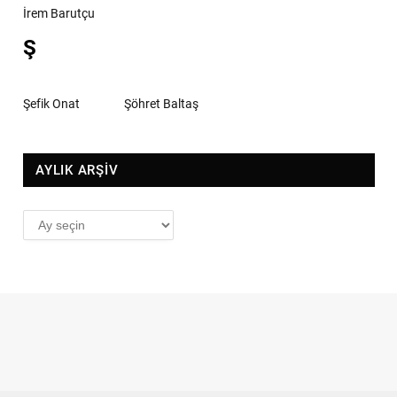
İrem Barutçu
Ş
Şefik Onat
Şöhret Baltaş
AYLIK ARŞİV
AYLIK
ARŞİV