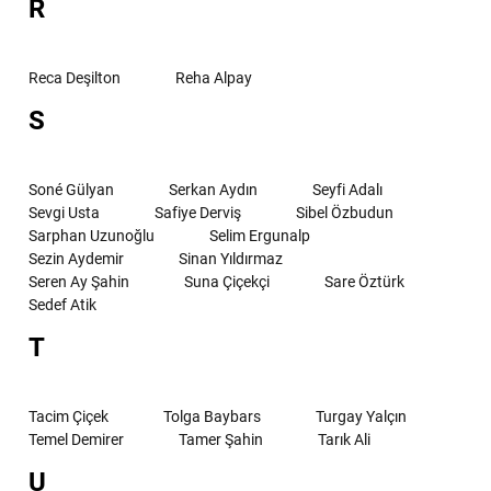
R
Reca Deşilton
Reha Alpay
S
Soné Gülyan
Serkan Aydın
Seyfi Adalı
Sevgi Usta
Safiye Derviş
Sibel Özbudun
Sarphan Uzunoğlu
Selim Ergunalp
Sezin Aydemir
Sinan Yıldırmaz
Seren Ay Şahin
Suna Çiçekçi
Sare Öztürk
Sedef Atik
T
Tacim Çiçek
Tolga Baybars
Turgay Yalçın
Temel Demirer
Tamer Şahin
Tarık Ali
U