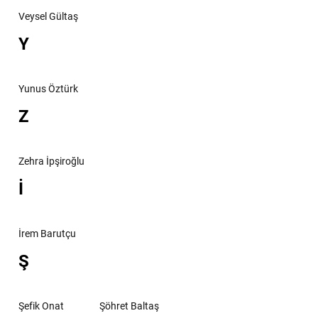
Veysel Gültaş
Y
Yunus Öztürk
Z
Zehra İpşiroğlu
İ
İrem Barutçu
Ş
Şefik Onat
Şöhret Baltaş