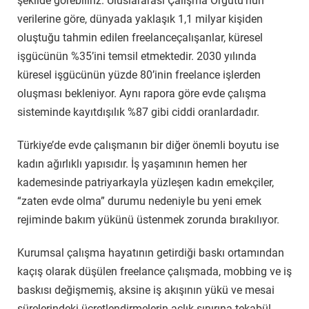
şekilde görebiliriz. Uluslararası Çalışma Örgütü’nün
verilerine göre, dünyada yaklaşık 1,1 milyar kişiden
oluştuğu tahmin edilen freelanceçalışanlar, küresel
işgücünün %35’ini temsil etmektedir. 2030 yılında
küresel işgücünün yüzde 80’inin freelance işlerden
oluşması bekleniyor. Aynı rapora göre evde çalışma
sisteminde kayıtdışılık %87 gibi ciddi oranlardadır.
Türkiye’de evde çalışmanın bir diğer önemli boyutu ise
kadın ağırlıklı yapısıdır. İş yaşamının hemen her
kademesinde patriyarkayla yüzleşen kadın emekçiler,
“zaten evde olma” durumu nedeniyle bu yeni emek
rejiminde bakım yükünü üstenmek zorunda bırakılıyor.
Kurumsal çalışma hayatının getirdiği baskı ortamından
kaçış olarak düşülen freelance çalışmada, mobbing ve iş
baskısı değişmemiş, aksine iş akışının yükü ve mesai
sürelerindeki ücretlendirmelerin açlık sınırına tekabül