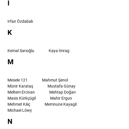
I
Irfan Özdabak
K
Kemal Sarıoğlu
Kaya İmrag
M
Mesele 121
Mahmut Şenol
Münir Karataş
Mustafa Günay
Meltem Ercivan
Mehtap Doğan
Masis Kürkçügil
Mahir Ergun
Mehmet Kılıç
Memnune Kayagil
Michael Löwy
N