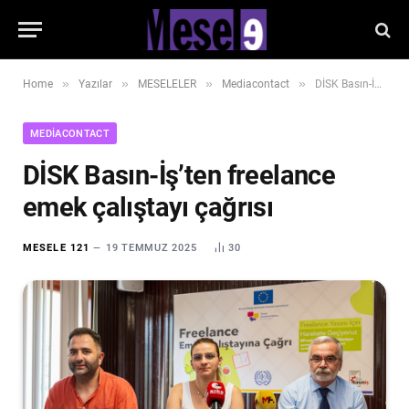
»
»
»
»
Home
Yazılar
MESELELER
Mediacontact
DİSK Basın-İş’ten freelance emek çalıştayı çağrısı
MEDIACONTACT
DİSK Basın-İş’ten freelance
emek çalıştayı çağrısı
MESELE 121
19 TEMMUZ 2025
30