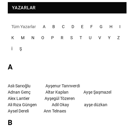
YAZARLAR
Tüm Yazarlar
A
B
C
D
E
F
G
H
I
K
M
N
O
P
R
S
T
U
V
Y
Z
İ
Ş
A
Aslı Sarıoğlu
Ayşenur Tanrıverdi
Adnan Genç
Altar Kaplan
Ayşe Şaşmazel
Alex Lantier
Ayşegül Tözeren
Ali Rıza Güngen
Adil Okay
ayşe düzkan
Aysel Dereli
Ann Telnaes
B