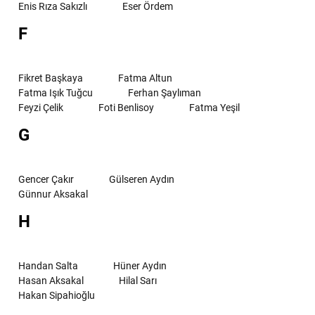
Enis Rıza Sakızlı
Eser Ördem
F
Fikret Başkaya
Fatma Altun
Fatma Işık Tuğcu
Ferhan Şaylıman
Feyzi Çelik
Foti Benlisoy
Fatma Yeşil
G
Gencer Çakır
Gülseren Aydın
Günnur Aksakal
H
Handan Salta
Hüner Aydın
Hasan Aksakal
Hilal Sarı
Hakan Sipahioğlu