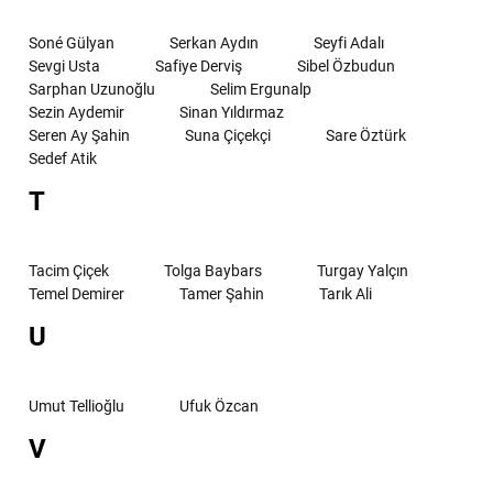
Soné Gülyan
Serkan Aydın
Seyfi Adalı
Sevgi Usta
Safiye Derviş
Sibel Özbudun
Sarphan Uzunoğlu
Selim Ergunalp
Sezin Aydemir
Sinan Yıldırmaz
Seren Ay Şahin
Suna Çiçekçi
Sare Öztürk
Sedef Atik
T
Tacim Çiçek
Tolga Baybars
Turgay Yalçın
Temel Demirer
Tamer Şahin
Tarık Ali
U
Umut Tellioğlu
Ufuk Özcan
V