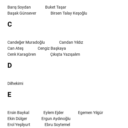
Barış Soydan
Buket Taşar
Başak Günsever
Birsen Talay Keşoğlu
C
Candeğer Muradoğlu
Candan Yıldız
Can Ateş
Cengiz Başkaya
Cenk Karagören
Çıkışta Yazışalım
D
Dilhekimi
E
Ersin Baykal
Eylem Ejder
Egemen Yılgür
Ekin Dülger
Ergun Aydınoğlu
Erol Yeşilyurt
Ebru Soytemel