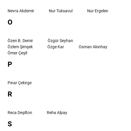
Nevra Akdemir
Nur Tuksavul
Nur Ergelen
O
Özen B. Demir
Özgür Seyhan
Özlem Şimşek
Özge Kar
Osman Akınhay
Ömer Çeşit
P
Pınar Çekirge
R
Reca Deşilton
Reha Alpay
S