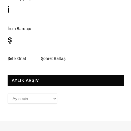
İ
İrem Barutçu
Ş
Şefik Onat
Şöhret Baltaş
AYLIK ARŞİV
AYLIK
ARŞİV