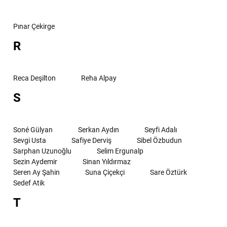
Pınar Çekirge
R
Reca Deşilton
Reha Alpay
S
Soné Gülyan
Serkan Aydın
Seyfi Adalı
Sevgi Usta
Safiye Derviş
Sibel Özbudun
Sarphan Uzunoğlu
Selim Ergunalp
Sezin Aydemir
Sinan Yıldırmaz
Seren Ay Şahin
Suna Çiçekçi
Sare Öztürk
Sedef Atik
T