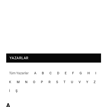
YAZARLAR
Tüm Yazarlar
A
B
C
D
E
F
G
H
I
K
M
N
O
P
R
S
T
U
V
Y
Z
İ
Ş
A