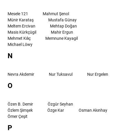
Mesele 121
Mahmut Şenol
Münir Karataş
Mustafa Günay
Meltem Ercivan
Mehtap Doğan
Masis Kürkçügil
Mahir Ergun
Mehmet Kılıç
Memnune Kayagil
Michael Löwy
N
Nevra Akdemir
Nur Tuksavul
Nur Ergelen
O
Özen B. Demir
Özgür Seyhan
Özlem Şimşek
Özge Kar
Osman Akınhay
Ömer Çeşit
P