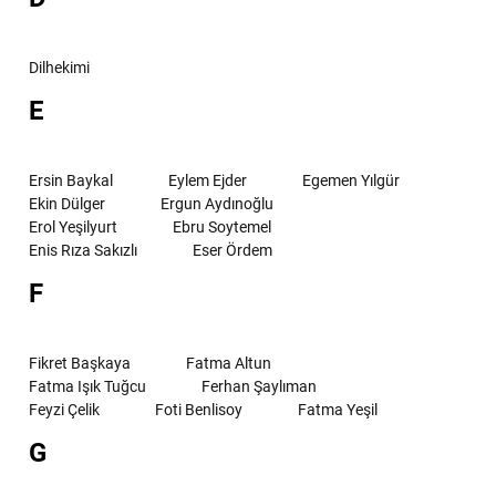
Dilhekimi
E
Ersin Baykal
Eylem Ejder
Egemen Yılgür
Ekin Dülger
Ergun Aydınoğlu
Erol Yeşilyurt
Ebru Soytemel
Enis Rıza Sakızlı
Eser Ördem
F
Fikret Başkaya
Fatma Altun
Fatma Işık Tuğcu
Ferhan Şaylıman
Feyzi Çelik
Foti Benlisoy
Fatma Yeşil
G