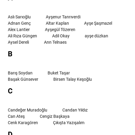
Aslı Sarıoğlu
Ayşenur Tanrıverdi
Adnan Genç
Altar Kaplan
Ayşe Şaşmazel
Alex Lantier
Ayşegül Tözeren
Ali Rıza Güngen
Adil Okay
ayşe düzkan
Aysel Dereli
Ann Telnaes
B
Barış Soydan
Buket Taşar
Başak Günsever
Birsen Talay Keşoğlu
C
Candeğer Muradoğlu
Candan Yıldız
Can Ateş
Cengiz Başkaya
Cenk Karagören
Çıkışta Yazışalım
D