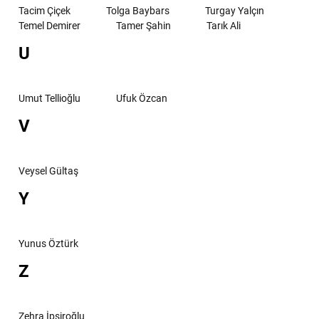
Tacim Çiçek
Tolga Baybars
Turgay Yalçın
Temel Demirer
Tamer Şahin
Tarık Ali
U
Umut Tellioğlu
Ufuk Özcan
V
Veysel Gültaş
Y
Yunus Öztürk
Z
Zehra İpşiroğlu