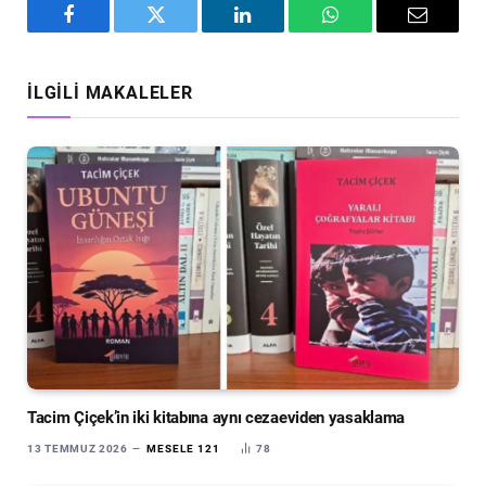
Facebook
Twitter
LinkedIn
WhatsApp
Email
İLGILI MAKALELER
Tacim Çiçek’in iki kitabına aynı cezaeviden yasaklama
13 TEMMUZ 2026
MESELE 121
78