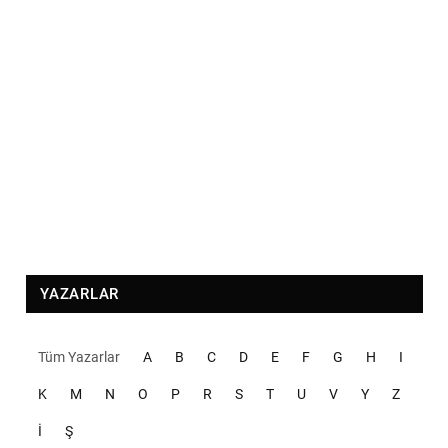
YAZARLAR
Tüm Yazarlar
A
B
C
D
E
F
G
H
I
K
M
N
O
P
R
S
T
U
V
Y
Z
İ
Ş