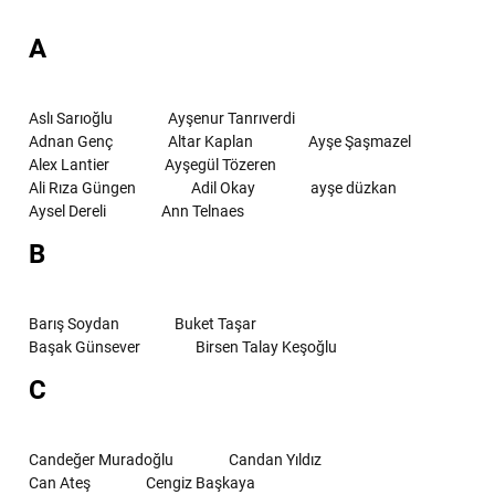
A
Aslı Sarıoğlu
Ayşenur Tanrıverdi
Adnan Genç
Altar Kaplan
Ayşe Şaşmazel
Alex Lantier
Ayşegül Tözeren
Ali Rıza Güngen
Adil Okay
ayşe düzkan
Aysel Dereli
Ann Telnaes
B
Barış Soydan
Buket Taşar
Başak Günsever
Birsen Talay Keşoğlu
C
Candeğer Muradoğlu
Candan Yıldız
Can Ateş
Cengiz Başkaya