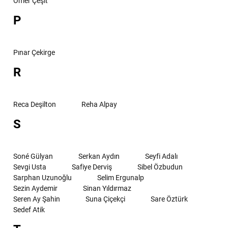
Ömer Çeşit
P
Pınar Çekirge
R
Reca Deşilton
Reha Alpay
S
Soné Gülyan
Serkan Aydın
Seyfi Adalı
Sevgi Usta
Safiye Derviş
Sibel Özbudun
Sarphan Uzunoğlu
Selim Ergunalp
Sezin Aydemir
Sinan Yıldırmaz
Seren Ay Şahin
Suna Çiçekçi
Sare Öztürk
Sedef Atik