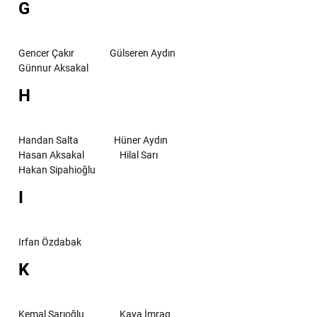
G
Gencer Çakır
Gülseren Aydın
Günnur Aksakal
H
Handan Salta
Hüner Aydın
Hasan Aksakal
Hilal Sarı
Hakan Sipahioğlu
I
Irfan Özdabak
K
Kemal Sarıoğlu
Kaya İmrag