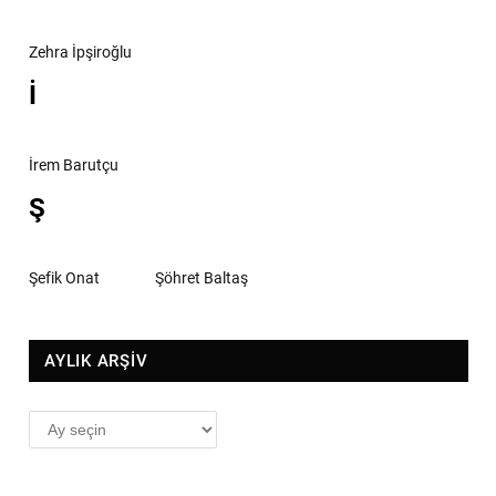
Zehra İpşiroğlu
İ
İrem Barutçu
Ş
Şefik Onat
Şöhret Baltaş
AYLIK ARŞİV
AYLIK
ARŞİV