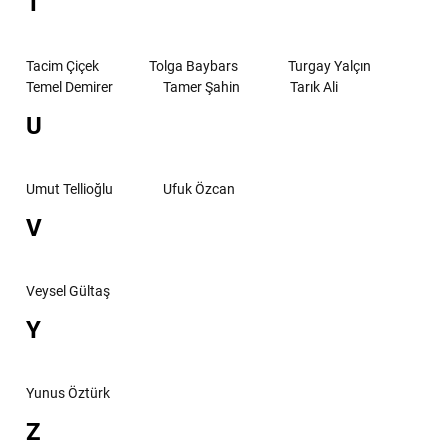
T
Tacim Çiçek
Tolga Baybars
Turgay Yalçın
Temel Demirer
Tamer Şahin
Tarık Ali
U
Umut Tellioğlu
Ufuk Özcan
V
Veysel Gültaş
Y
Yunus Öztürk
Z