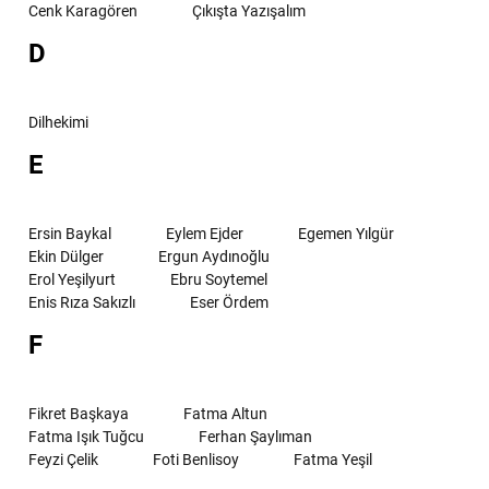
Cenk Karagören
Çıkışta Yazışalım
D
Dilhekimi
E
Ersin Baykal
Eylem Ejder
Egemen Yılgür
Ekin Dülger
Ergun Aydınoğlu
Erol Yeşilyurt
Ebru Soytemel
Enis Rıza Sakızlı
Eser Ördem
F
Fikret Başkaya
Fatma Altun
Fatma Işık Tuğcu
Ferhan Şaylıman
Feyzi Çelik
Foti Benlisoy
Fatma Yeşil