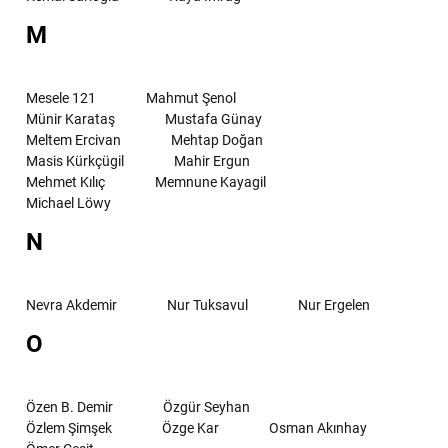
M
Mesele 121
Mahmut Şenol
Münir Karataş
Mustafa Günay
Meltem Ercivan
Mehtap Doğan
Masis Kürkçügil
Mahir Ergun
Mehmet Kılıç
Memnune Kayagil
Michael Löwy
N
Nevra Akdemir
Nur Tuksavul
Nur Ergelen
O
Özen B. Demir
Özgür Seyhan
Özlem Şimşek
Özge Kar
Osman Akınhay