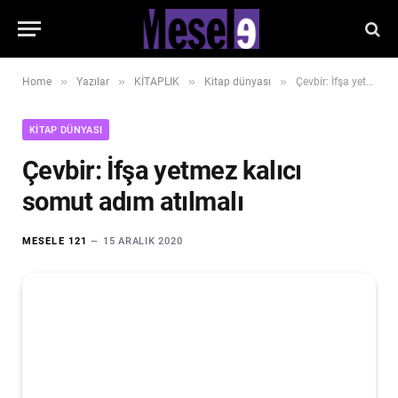
»
»
»
»
Home
Yazılar
KİTAPLIK
Kitap dünyası
Çevbir: İfşa yetmez kalıcı somut adım atılmalı
KITAP DÜNYASI
Çevbir: İfşa yetmez kalıcı
somut adım atılmalı
MESELE 121
15 ARALIK 2020