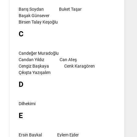
Barış Soydan
Buket Taşar
Başak Günsever
Birsen Talay Keşoğlu
C
Candeğer Muradoğlu
Candan Yıldız
Can Ateş
Cengiz Başkaya
Cenk Karagören
Çıkışta Yazışalım
D
Dilhekimi
E
Ersin Baykal
Eylem Ejder