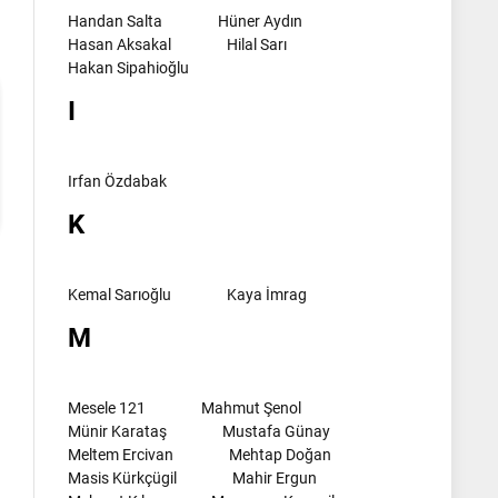
Handan Salta
Hüner Aydın
Hasan Aksakal
Hilal Sarı
Hakan Sipahioğlu
I
Irfan Özdabak
K
Kemal Sarıoğlu
Kaya İmrag
M
Mesele 121
Mahmut Şenol
Münir Karataş
Mustafa Günay
Meltem Ercivan
Mehtap Doğan
Masis Kürkçügil
Mahir Ergun