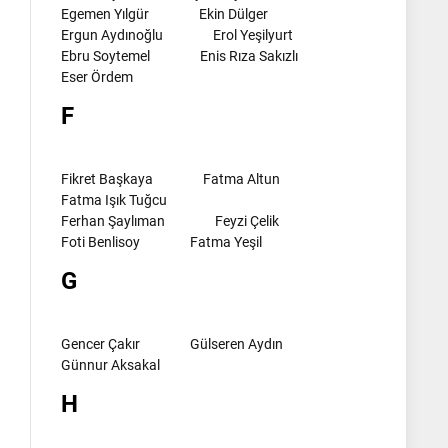
Egemen Yılgür
Ekin Dülger
Ergun Aydınoğlu
Erol Yeşilyurt
Ebru Soytemel
Enis Rıza Sakızlı
Eser Ördem
F
Fikret Başkaya
Fatma Altun
Fatma Işık Tuğcu
Ferhan Şaylıman
Feyzi Çelik
Foti Benlisoy
Fatma Yeşil
G
Gencer Çakır
Gülseren Aydın
Günnur Aksakal
H
l