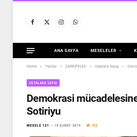
Facebook
X
Instagram
WhatsApp
(Twitter)
ANA SAYFA
MESELELER
K
»
»
»
»
Home
Yazılar
ÇARKIFELEK
Ustalara Saygı
Demok
USTALARA SAYGI
Demokrasi mücadelesine 
Sotiriyu
MESELE 121
18 ŞUBAT 2019
103