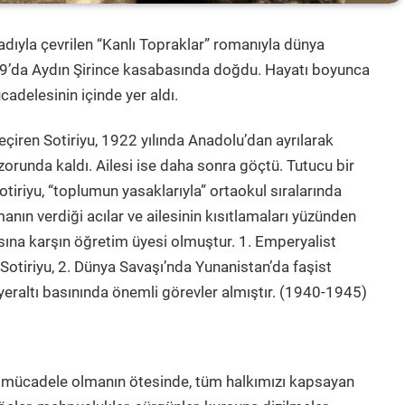
ıyla çevrilen “Kanlı Topraklar” romanıyla dünya
09’da Aydın Şirince kasabasında doğdu. Hayatı boyunca
adelesinin içinde yer aldı.
 geçiren Sotiriyu, 1922 yılında Anadolu’dan ayrılarak
orunda kaldı. Ailesi ise daha sonra göçtü. Tutucu bir
otiriyu, “toplumun yasaklarıyla” ortaokul sıralarında
ın verdiği acılar ve ailesinin kısıtlamaları yüzünden
asına karşın öğretim üyesi olmuştur. 1. Emperyalist
Sotiriyu, 2. Dünya Savaşı’nda Yunanistan’da faşist
yeraltı basınında önemli görevler almıştır. (1940-1945)
ük mücadele olmanın ötesinde, tüm halkımızı kapsayan