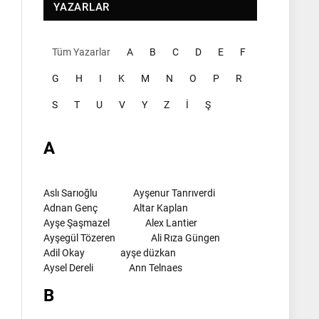
YAZARLAR
Tüm Yazarlar
A
B
C
D
E
F
G
H
I
K
M
N
O
P
R
S
T
U
V
Y
Z
İ
Ş
A
Aslı Sarıoğlu
Ayşenur Tanrıverdi
Adnan Genç
Altar Kaplan
Ayşe Şaşmazel
Alex Lantier
Ayşegül Tözeren
Ali Rıza Güngen
Adil Okay
ayşe düzkan
Aysel Dereli
Ann Telnaes
B