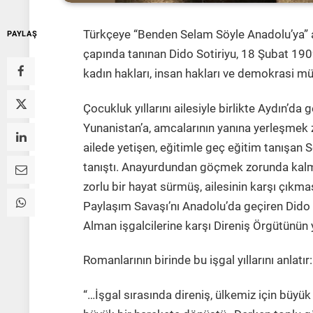
Türkçeye “Benden Selam Söyle Anadolu’ya” ad
PAYLAŞ
çapında tanınan Dido Sotiriyu, 18 Şubat 19
kadın hakları, insan hakları ve demokrasi müc
Çocukluk yıllarını ailesiyle birlikte Aydın’da
Yunanistan’a, amcalarının yanına yerleşmek z
ailede yetişen, eğitimle geç eğitim tanışan S
tanıştı. Anayurdundan göçmek zorunda kalman
zorlu bir hayat sürmüş, ailesinin karşı çıkm
Paylaşım Savaşı’nı Anadolu’da geçiren Dido 
Alman işgalcilerine karşı Direniş Örgütünün 
Romanlarının birinde bu işgal yıllarını anlatır:
“…İşgal sırasında direniş, ülkemiz için büy