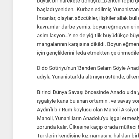
büyük bir harekete dönüştü…Derken toplu göç
başladı yeniden…Kurban edilmiş Yunanistan
İnsanlar, olaylar, sözcükler, ilişkiler allak bu
kavramlar darbe yemiş, boyun eğmeyenlerin
asimilasyon…Yine de yiğitlik büyüdükçe büyü
mangalarının karşısına dikildi. Boyun eğme
için gençliklerini feda etmekten çekinmedil
Dido Sotiriyu’nun ‘Benden Selam Söyle Anad
adıyla Yunanistan’da altmışın üstünde, ülke
Birinci Dünya Savaşı öncesinde Anadolu’da y
işgaliyle kana bulanan ortamını, ve savaş so
Aydın’lı bir Rum köylüsü olan Manoli Aksiyoti
Manoli, Yunanlıların Anadolu’yu işgal etmes
zorunda kalır. Ülkesine kaçıp orada mülteci 
Türklerin kendisine kızmamasını, halkları b