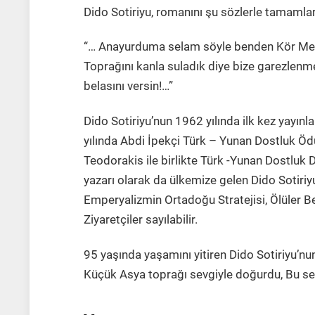
Dido Sotiriyu, romanını şu sözlerle tamamlar
“… Anayurduma selam söyle benden Kör Me
Toprağını kanla suladık diye bize garezlenme
belasını versin!…”
Dido Sotiriyu’nun 1962 yılında ilk kez yayı
yılında Abdi İpekçi Türk – Yunan Dostluk Ödül
Teodorakis ile birlikte Türk -Yunan Dostluk 
yazarı olarak da ülkemize gelen Dido Sotiri
Emperyalizmin Ortadoğu Stratejisi, Ölüler Bek
Ziyaretçiler sayılabilir.
95 yaşında yaşamını yitiren Dido Sotiriyu’nu
Küçük Asya toprağı sevgiyle doğurdu, Bu sev