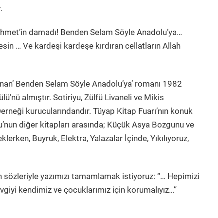
.
hmet’in damadı! Benden Selam Söyle Anadolu’ya…
sin … Ve kardeşi kardeşe kırdıran cellatların Allah
nlanan’ Benden Selam Söyle Anadolu’ya’ romanı 1982
ü’nü almıştır. Sotiriyu, Zülfü Livaneli ve Mikis
Derneği kurucularındandır. Tüyap Kitap Fuarı’nın konuk
yu’nun diğer kitapları arasında; Küçük Asya Bozgunu ve
lerken, Buyruk, Elektra, Yalazalar İçinde, Yıkılıyoruz,
n sözleriyle yazımızı tamamlamak istiyoruz: “… Hepimizi
giyi kendimiz ve çocuklarımız için korumalıyız…”