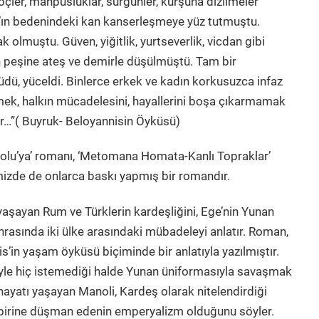
ler, mahpusluklar, sürgünler, kurşuna dizilmeler
’ın bedenindeki kan kanserleşmeye yüz tutmuştu.
llak olmuştu. Güven, yiğitlik, yurtseverlik, vicdan gibi
 peşine ateş ve demirle düşülmüştü. Tam bir
dü, yüceldi. Binlerce erkek ve kadın korkusuzca infaz
mek, halkın mücadelesini, hayallerini boşa çıkarmamak
er…”( Buyruk- Beloyannisin Öyküsü)
olu’ya’ romanı, ‘Metomana Homata-Kanlı Topraklar’
mizde de onlarca baskı yapmış bir romandır.
aşayan Rum ve Türklerin kardeşliğini, Ege’nin Yunan
nrasında iki ülke arasındaki mübadeleyi anlatır. Roman,
s’in yaşam öyküsü biçiminde bir anlatıyla yazılmıştır.
iyle hiç istemediği halde Yunan üniformasıyla savaşmak
hayatı yaşayan Manoli, Kardeş olarak nitelendirdiği
irbirine düşman edenin emperyalizm olduğunu söyler.