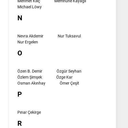
Mehmet Kılıç
Memnune Kayagil
Michael Löwy
N
Nevra Akdemir
Nur Tuksavul
Nur Ergelen
O
Özen B. Demir
Özgür Seyhan
Özlem Şimşek
Özge Kar
Osman Akınhay
Ömer Çeşit
P
Pınar Çekirge
R