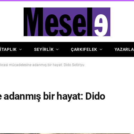
İTAPLIK
SEYİRLİK
ÇARKIFELEK
YAZARLA
rasi mücadelesine adanmış bir hayat: Dido Sotiriyu
adanmış bir hayat: Dido