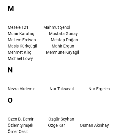
M
Mesele 121
Mahmut Şenol
Münir Karataş
Mustafa Günay
Meltem Ercivan
Mehtap Doğan
Masis Kürkçügil
Mahir Ergun
Mehmet Kılıç
Memnune Kayagil
Michael Löwy
N
Nevra Akdemir
Nur Tuksavul
Nur Ergelen
O
Özen B. Demir
Özgür Seyhan
Özlem Şimşek
Özge Kar
Osman Akınhay
Ömer Çeşit