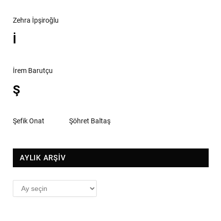
Zehra İpşiroğlu
İ
İrem Barutçu
Ş
Şefik Onat
Şöhret Baltaş
AYLIK ARŞİV
AYLIK
ARŞİV