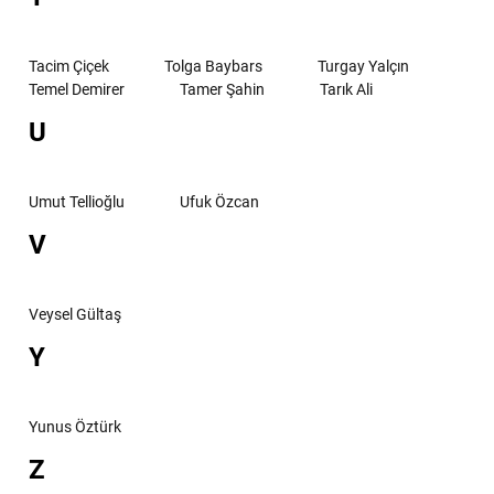
Tacim Çiçek
Tolga Baybars
Turgay Yalçın
Temel Demirer
Tamer Şahin
Tarık Ali
U
Umut Tellioğlu
Ufuk Özcan
V
Veysel Gültaş
Y
Yunus Öztürk
Z