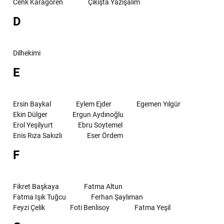
Cenk Karagören
Çıkışta Yazışalım
D
Dilhekimi
E
Ersin Baykal
Eylem Ejder
Egemen Yılgür
Ekin Dülger
Ergun Aydınoğlu
Erol Yeşilyurt
Ebru Soytemel
Enis Rıza Sakızlı
Eser Ördem
F
Fikret Başkaya
Fatma Altun
Fatma Işık Tuğcu
Ferhan Şaylıman
Feyzi Çelik
Foti Benlisoy
Fatma Yeşil