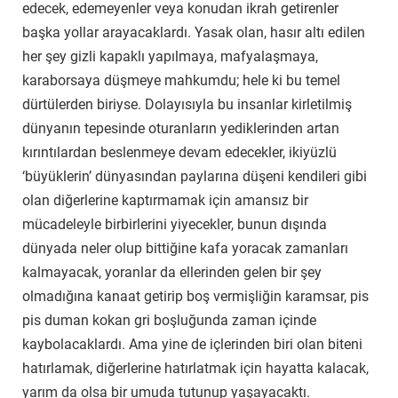
edecek, edemeyenler veya konudan ikrah getirenler
başka yollar arayacaklardı. Yasak olan, hasır altı edilen
her şey gizli kapaklı yapılmaya, mafyalaşmaya,
karaborsaya düşmeye mahkumdu; hele ki bu temel
dürtülerden biriyse. Dolayısıyla bu insanlar kirletilmiş
dünyanın tepesinde oturanların yediklerinden artan
kırıntılardan beslenmeye devam edecekler, ikiyüzlü
‘büyüklerin’ dünyasından paylarına düşeni kendileri gibi
olan diğerlerine kaptırmamak için amansız bir
mücadeleyle birbirlerini yiyecekler, bunun dışında
dünyada neler olup bittiğine kafa yoracak zamanları
kalmayacak, yoranlar da ellerinden gelen bir şey
olmadığına kanaat getirip boş vermişliğin karamsar, pis
pis duman kokan gri boşluğunda zaman içinde
kaybolacaklardı. Ama yine de içlerinden biri olan biteni
hatırlamak, diğerlerine hatırlatmak için hayatta kalacak,
yarım da olsa bir umuda tutunup yaşayacaktı.