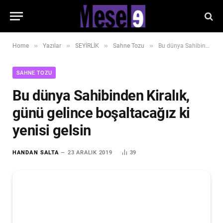
»
»
»
»
Home
Yazılar
SEYİRLİK
Sahne Tozu
Bu dünya Sahibinden Kiralık, günü gelince boşaltacağız ki yenisi gelsin
SAHNE TOZU
Bu dünya Sahibinden Kiralık,
günü gelince boşaltacağız ki
yenisi gelsin
HANDAN SALTA
23 ARALIK 2019
39