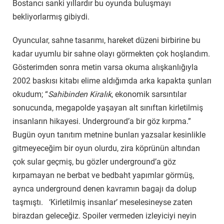
Bostancı sanki yıllardır bu oyunda buluşmayı
bekliyorlarmış gibiydi.
Oyuncular, sahne tasarımı, hareket düzeni birbirine bu
kadar uyumlu bir sahne olayı görmekten çok hoşlandım.
Gösterimden sonra metin varsa okuma alışkanlığıyla
2002 baskısı kitabı elime aldığımda arka kapakta şunları
okudum; “
Sahibinden Kiralık
, ekonomik sarsıntılar
sonucunda, megapolde yaşayan alt sınıftan kirletilmiş
insanların hikayesi. Underground’a bir göz kırpma.”
Bugün oyun tanıtım metnine bunları yazsalar kesinlikle
gitmeyeceğim bir oyun olurdu, zira köprünün altından
çok sular geçmiş, bu gözler underground’a göz
kırpamayan ne berbat ve bedbaht yapımlar görmüş,
ayrıca underground denen kavramın bagajı da dolup
taşmıştı. ‘Kirletilmiş insanlar’ meselesineyse zaten
birazdan geleceğiz. Spoiler vermeden izleyiciyi neyin