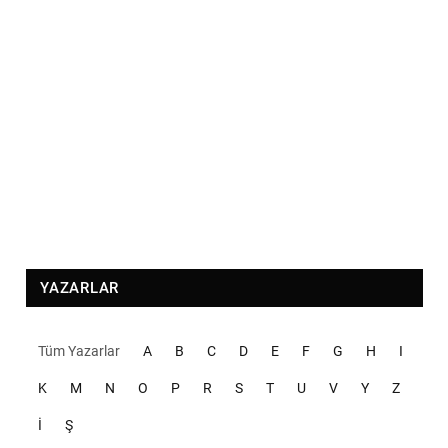
YAZARLAR
Tüm Yazarlar
A
B
C
D
E
F
G
H
I
K
M
N
O
P
R
S
T
U
V
Y
Z
İ
Ş