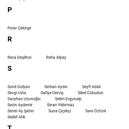
P
Pınar Çekirge
R
Reca Deşilton
Reha Alpay
S
Soné Gülyan
Serkan Aydın
Seyfi Adalı
Sevgi Usta
Safiye Derviş
Sibel Özbudun
Sarphan Uzunoğlu
Selim Ergunalp
Sezin Aydemir
Sinan Yıldırmaz
Seren Ay Şahin
Suna Çiçekçi
Sare Öztürk
Sedef Atik
T