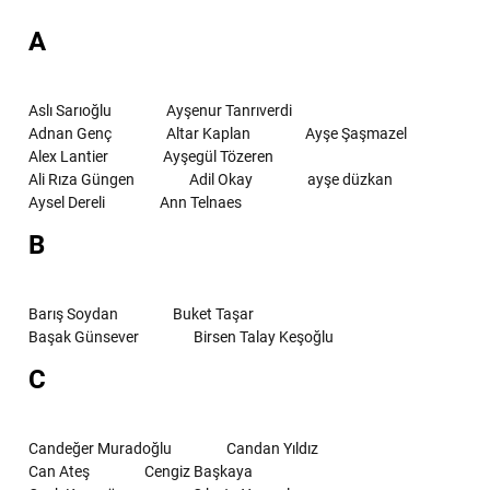
A
Aslı Sarıoğlu
Ayşenur Tanrıverdi
Adnan Genç
Altar Kaplan
Ayşe Şaşmazel
Alex Lantier
Ayşegül Tözeren
Ali Rıza Güngen
Adil Okay
ayşe düzkan
Aysel Dereli
Ann Telnaes
B
Barış Soydan
Buket Taşar
Başak Günsever
Birsen Talay Keşoğlu
C
Candeğer Muradoğlu
Candan Yıldız
Can Ateş
Cengiz Başkaya