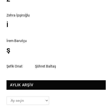
Zehra İpşiroğlu
İ
İrem Barutçu
Ş
Şefik Onat
Şöhret Baltaş
AYLIK ARŞİV
AYLIK
ARŞİV