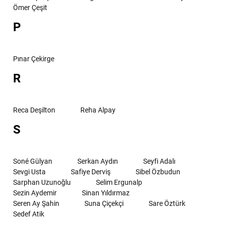
Ömer Çeşit
P
Pınar Çekirge
R
Reca Deşilton
Reha Alpay
S
Soné Gülyan
Serkan Aydın
Seyfi Adalı
Sevgi Usta
Safiye Derviş
Sibel Özbudun
Sarphan Uzunoğlu
Selim Ergunalp
Sezin Aydemir
Sinan Yıldırmaz
Seren Ay Şahin
Suna Çiçekçi
Sare Öztürk
Sedef Atik