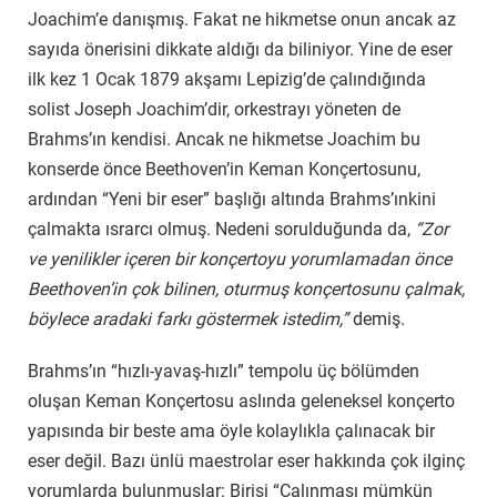
Joachim’e danışmış. Fakat ne hikmetse onun ancak az
sayıda önerisini dikkate aldığı da biliniyor. Yine de eser
ilk kez 1 Ocak 1879 akşamı Lepizig’de çalındığında
solist Joseph Joachim’dir, orkestrayı yöneten de
Brahms’ın kendisi. Ancak ne hikmetse Joachim bu
konserde önce Beethoven’in Keman Konçertosunu,
ardından “Yeni bir eser” başlığı altında Brahms’ınkini
çalmakta ısrarcı olmuş. Nedeni sorulduğunda da,
“Zor
ve yenilikler içeren bir konçertoyu yorumlamadan önce
Beethoven’in çok bilinen, oturmuş konçertosunu çalmak,
böylece aradaki farkı göstermek istedim,”
demiş.
Brahms’ın “hızlı-yavaş-hızlı” tempolu üç bölümden
oluşan Keman Konçertosu aslında geleneksel konçerto
yapısında bir beste ama öyle kolaylıkla çalınacak bir
eser değil. Bazı ünlü maestrolar eser hakkında çok ilginç
yorumlarda bulunmuşlar: Birisi “Çalınması mümkün