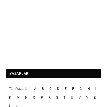
YAZARLAR
Tüm Yazarlar
A
B
C
D
E
F
G
H
I
K
M
N
O
P
R
S
T
U
V
Y
Z
İ
Ş