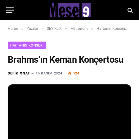
»
»
»
»
»
Home
Yazılar
SEYİRLİK
Metronom
Haftanın Konseri
Br
HAFTANIN KONSERI
Brahms’ın Keman Konçertosu
ŞEFIK ONAT
15 KASIM 2024
124