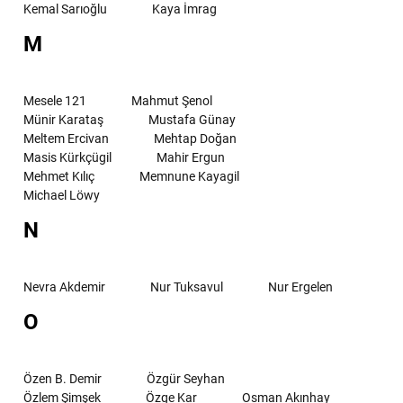
Kemal Sarıoğlu
Kaya İmrag
M
Mesele 121
Mahmut Şenol
Münir Karataş
Mustafa Günay
Meltem Ercivan
Mehtap Doğan
Masis Kürkçügil
Mahir Ergun
Mehmet Kılıç
Memnune Kayagil
Michael Löwy
N
Nevra Akdemir
Nur Tuksavul
Nur Ergelen
O
Özen B. Demir
Özgür Seyhan
Özlem Şimşek
Özge Kar
Osman Akınhay