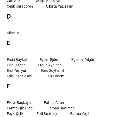
Can Ateş
Cengiz Başkaya
Cenk Karagören
Çıkışta Yazışalım
D
Dilhekimi
E
Ersin Baykal
Eylem Ejder
Egemen Yılgür
Ekin Dülger
Ergun Aydınoğlu
Erol Yeşilyurt
Ebru Soytemel
Enis Rıza Sakızlı
Eser Ördem
F
Fikret Başkaya
Fatma Altun
Fatma Işık Tuğcu
Ferhan Şaylıman
Feyzi Çelik
Foti Benlisoy
Fatma Yeşil