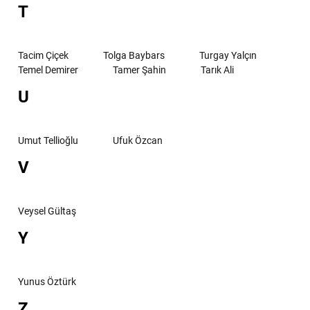
T
Tacim Çiçek
Tolga Baybars
Turgay Yalçın
Temel Demirer
Tamer Şahin
Tarık Ali
U
Umut Tellioğlu
Ufuk Özcan
V
Veysel Gültaş
Y
Yunus Öztürk
Z