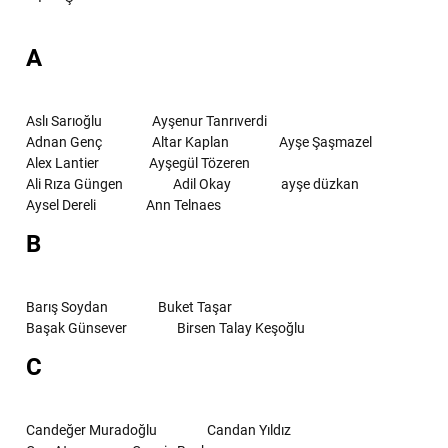
A
Aslı Sarıoğlu
Ayşenur Tanrıverdi
Adnan Genç
Altar Kaplan
Ayşe Şaşmazel
Alex Lantier
Ayşegül Tözeren
Ali Rıza Güngen
Adil Okay
ayşe düzkan
Aysel Dereli
Ann Telnaes
B
Barış Soydan
Buket Taşar
Başak Günsever
Birsen Talay Keşoğlu
C
Candeğer Muradoğlu
Candan Yıldız