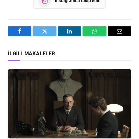
Instagramda takip edin
Facebook
Twitter
LinkedIn
WhatsApp
Email
İLGILI MAKALELER