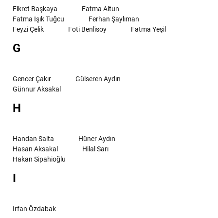
Fikret Başkaya
Fatma Altun
Fatma Işık Tuğcu
Ferhan Şaylıman
Feyzi Çelik
Foti Benlisoy
Fatma Yeşil
G
Gencer Çakır
Gülseren Aydın
Günnur Aksakal
H
Handan Salta
Hüner Aydın
Hasan Aksakal
Hilal Sarı
Hakan Sipahioğlu
I
Irfan Özdabak