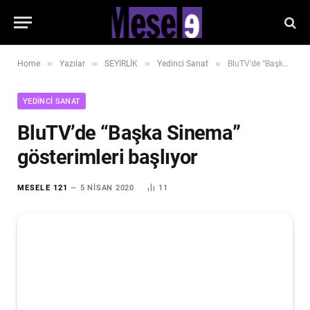
»
»
»
»
Home
Yazılar
SEYİRLİK
Yedinci Sanat
BluTV’de “Başka Sinema” gösterimleri başlıyor
YEDINCI SANAT
BluTV’de “Başka Sinema”
gösterimleri başlıyor
MESELE 121
5 NISAN 2020
11