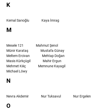
K
Kemal Sarıoğlu
Kaya İmrag
M
Mesele 121
Mahmut Şenol
Münir Karataş
Mustafa Günay
Meltem Ercivan
Mehtap Doğan
Masis Kürkçügil
Mahir Ergun
Mehmet Kılıç
Memnune Kayagil
Michael Löwy
N
Nevra Akdemir
Nur Tuksavul
Nur Ergelen
O