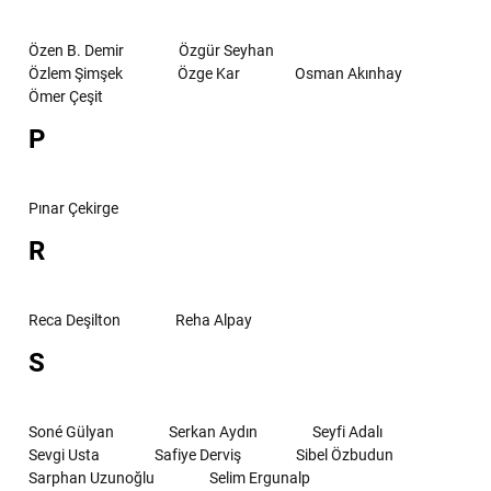
Özen B. Demir
Özgür Seyhan
Özlem Şimşek
Özge Kar
Osman Akınhay
Ömer Çeşit
P
Pınar Çekirge
R
Reca Deşilton
Reha Alpay
S
Soné Gülyan
Serkan Aydın
Seyfi Adalı
Sevgi Usta
Safiye Derviş
Sibel Özbudun
Sarphan Uzunoğlu
Selim Ergunalp