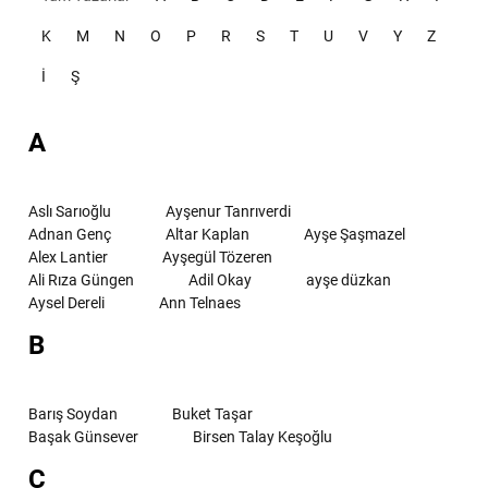
K
M
N
O
P
R
S
T
U
V
Y
Z
İ
Ş
A
Aslı Sarıoğlu
Ayşenur Tanrıverdi
Adnan Genç
Altar Kaplan
Ayşe Şaşmazel
Alex Lantier
Ayşegül Tözeren
Ali Rıza Güngen
Adil Okay
ayşe düzkan
Aysel Dereli
Ann Telnaes
B
Barış Soydan
Buket Taşar
Başak Günsever
Birsen Talay Keşoğlu
C