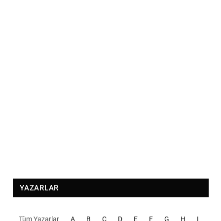
YAZARLAR
Tüm Yazarlar
A
B
C
D
E
F
G
H
I