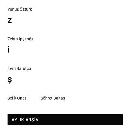
Yunus Öztürk
Z
Zehra İpşiroğlu
İ
İrem Barutçu
Ş
Şefik Onat
Şöhret Baltaş
AYLIK ARŞİV