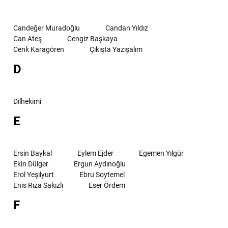
Candeğer Muradoğlu
Candan Yıldız
Can Ateş
Cengiz Başkaya
Cenk Karagören
Çıkışta Yazışalım
D
Dilhekimi
E
Ersin Baykal
Eylem Ejder
Egemen Yılgür
Ekin Dülger
Ergun Aydınoğlu
Erol Yeşilyurt
Ebru Soytemel
Enis Rıza Sakızlı
Eser Ördem
F