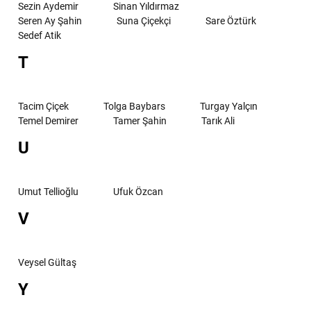
Sezin Aydemir
Sinan Yıldırmaz
Seren Ay Şahin
Suna Çiçekçi
Sare Öztürk
Sedef Atik
T
Tacim Çiçek
Tolga Baybars
Turgay Yalçın
Temel Demirer
Tamer Şahin
Tarık Ali
U
Umut Tellioğlu
Ufuk Özcan
V
Veysel Gültaş
Y