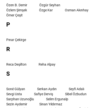
Özen B. Demir
Özgür Seyhan
Özlem Şimşek
Özge Kar
Osman Akınhay
Ömer Çeşit
P
Pınar Çekirge
R
Reca Deşilton
Reha Alpay
S
Soné Gülyan
Serkan Aydın
Seyfi Adalı
Sevgi Usta
Safiye Derviş
Sibel Özbudun
Sarphan Uzunoğlu
Selim Ergunalp
Sezin Aydemir
Sinan Yıldırmaz