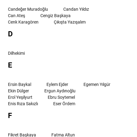
Candeğer Muradoğlu
Candan Yıldız
Can Ateş
Cengiz Başkaya
Cenk Karagören
Çıkışta Yazışalım
D
Dilhekimi
E
Ersin Baykal
Eylem Ejder
Egemen Yılgür
Ekin Dülger
Ergun Aydınoğlu
Erol Yeşilyurt
Ebru Soytemel
Enis Rıza Sakızlı
Eser Ördem
F
Fikret Başkaya
Fatma Altun