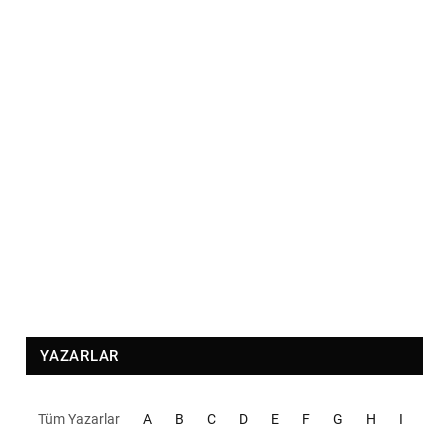
YAZARLAR
Tüm Yazarlar
A
B
C
D
E
F
G
H
I