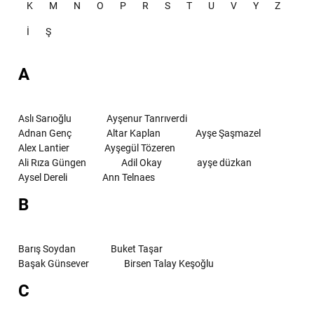
K
M
N
O
P
R
S
T
U
V
Y
Z
İ
Ş
A
Aslı Sarıoğlu
Ayşenur Tanrıverdi
Adnan Genç
Altar Kaplan
Ayşe Şaşmazel
Alex Lantier
Ayşegül Tözeren
Ali Rıza Güngen
Adil Okay
ayşe düzkan
Aysel Dereli
Ann Telnaes
B
Barış Soydan
Buket Taşar
Başak Günsever
Birsen Talay Keşoğlu
C