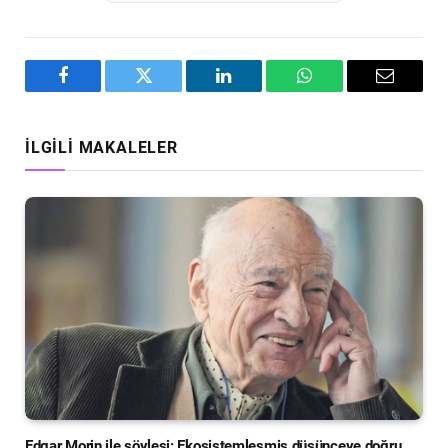
Facebook
Twitter
LinkedIn
WhatsApp
Email
İLGILI MAKALELER
Edgar Morin ile söyleşi: Ekosistemleşmiş düşünceye doğru