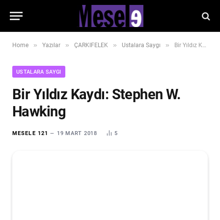
»
»
»
»
Home
Yazılar
ÇARKIFELEK
Ustalara Saygı
Bir Yıldız Kaydı: Stephen W. Hawking
USTALARA SAYGI
Bir Yıldız Kaydı: Stephen W.
Hawking
MESELE 121
19 MART 2018
5