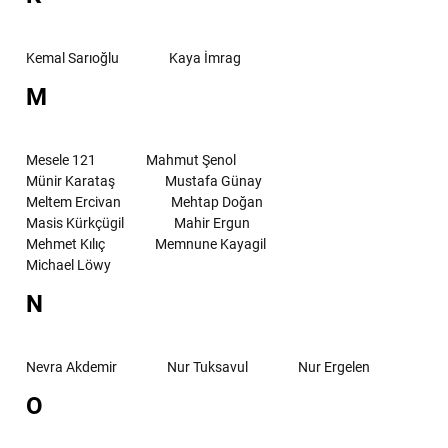
Kemal Sarıoğlu
Kaya İmrag
M
Mesele 121
Mahmut Şenol
Münir Karataş
Mustafa Günay
Meltem Ercivan
Mehtap Doğan
Masis Kürkçügil
Mahir Ergun
Mehmet Kılıç
Memnune Kayagil
Michael Löwy
N
Nevra Akdemir
Nur Tuksavul
Nur Ergelen
O