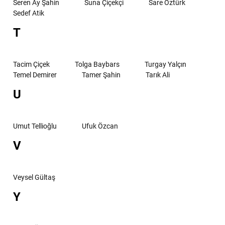
Seren Ay Şahin
Suna Çiçekçi
Sare Öztürk
Sedef Atik
T
Tacim Çiçek
Tolga Baybars
Turgay Yalçın
Temel Demirer
Tamer Şahin
Tarık Ali
U
Umut Tellioğlu
Ufuk Özcan
V
Veysel Gültaş
Y