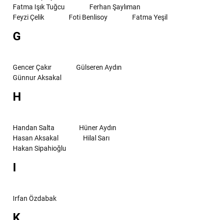
Fatma Işık Tuğcu
Ferhan Şaylıman
Feyzi Çelik
Foti Benlisoy
Fatma Yeşil
G
Gencer Çakır
Gülseren Aydın
Günnur Aksakal
H
Handan Salta
Hüner Aydın
Hasan Aksakal
Hilal Sarı
Hakan Sipahioğlu
I
Irfan Özdabak
K