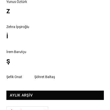
Yunus Öztürk
Z
Zehra İpşiroğlu
İ
İrem Barutçu
Ş
Şefik Onat
Şöhret Baltaş
AYLIK ARŞİV
AYLIK