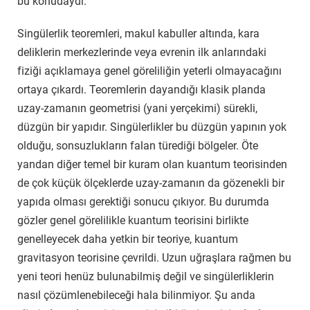
bu konudaydı.
Singülerlik teoremleri, makul kabuller altında, kara
deliklerin merkezlerinde veya evrenin ilk anlarındaki
fiziği açıklamaya genel göreliliğin yeterli olmayacağını
ortaya çıkardı. Teoremlerin dayandığı klasik planda
uzay-zamanın geometrisi (yani yerçekimi) sürekli,
düzgün bir yapıdır. Singülerlikler bu düzgün yapının yok
olduğu, sonsuzlukların falan türediği bölgeler. Öte
yandan diğer temel bir kuram olan kuantum teorisinden
de çok küçük ölçeklerde uzay-zamanın da gözenekli bir
yapıda olması gerektiği sonucu çıkıyor. Bu durumda
gözler genel görelilikle kuantum teorisini birlikte
genelleyecek daha yetkin bir teoriye, kuantum
gravitasyon teorisine çevrildi. Uzun uğraşlara rağmen bu
yeni teori henüz bulunabilmiş değil ve singülerliklerin
nasıl çözümlenebileceği hala bilinmiyor. Şu anda