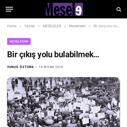
»
»
»
»
Home
Yazılar
MESELELER
Mesele'den
Bir çıkış yolu bulabilmek…
MESELE'DEN
Bir çıkış yolu bulabilmek…
YUNUS ÖZTÜRK
14 NISAN 2018