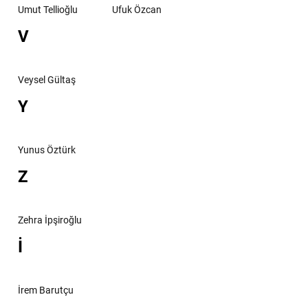
Umut Tellioğlu
Ufuk Özcan
V
Veysel Gültaş
Y
Yunus Öztürk
Z
Zehra İpşiroğlu
İ
İrem Barutçu