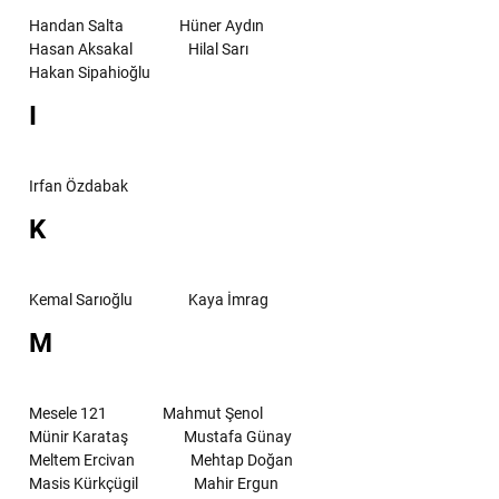
Handan Salta
Hüner Aydın
Hasan Aksakal
Hilal Sarı
Hakan Sipahioğlu
I
Irfan Özdabak
K
Kemal Sarıoğlu
Kaya İmrag
M
Mesele 121
Mahmut Şenol
Münir Karataş
Mustafa Günay
Meltem Ercivan
Mehtap Doğan
Masis Kürkçügil
Mahir Ergun