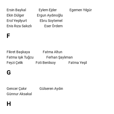
Ersin Baykal
Eylem Ejder
Egemen Yılgür
Ekin Dülger
Ergun Aydınoğlu
Erol Yeşilyurt
Ebru Soytemel
Enis Rıza Sakızlı
Eser Ördem
F
Fikret Başkaya
Fatma Altun
Fatma Işık Tuğcu
Ferhan Şaylıman
Feyzi Çelik
Foti Benlisoy
Fatma Yeşil
G
Gencer Çakır
Gülseren Aydın
Günnur Aksakal
H