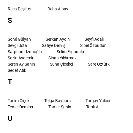
Reca Deşilton
Reha Alpay
S
Soné Gülyan
Serkan Aydın
Seyfi Adalı
Sevgi Usta
Safiye Derviş
Sibel Özbudun
Sarphan Uzunoğlu
Selim Ergunalp
Sezin Aydemir
Sinan Yıldırmaz
Seren Ay Şahin
Suna Çiçekçi
Sare Öztürk
Sedef Atik
T
Tacim Çiçek
Tolga Baybars
Turgay Yalçın
Temel Demirer
Tamer Şahin
Tarık Ali
U