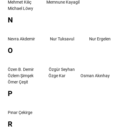
Mehmet Kılıç
Memnune Kayagil
Michael Löwy
N
Nevra Akdemir
Nur Tuksavul
Nur Ergelen
O
Özen B. Demir
Özgür Seyhan
Özlem Şimşek
Özge Kar
Osman Akınhay
Ömer Çeşit
P
Pınar Çekirge
R