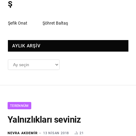
Ş
Şefik Onat
Şöhret Baltaş
AYLIK ARŞİV
AYLIK
ARŞİV
TERENNÜM
Yalnızlıkları seviniz
NEVRA AKDEMIR
13 NISAN 2018
21