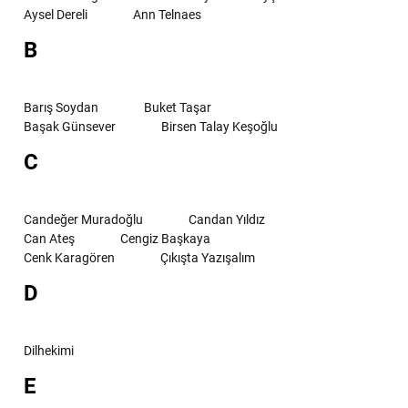
Aysel Dereli
Ann Telnaes
B
Barış Soydan
Buket Taşar
Başak Günsever
Birsen Talay Keşoğlu
C
Candeğer Muradoğlu
Candan Yıldız
Can Ateş
Cengiz Başkaya
Cenk Karagören
Çıkışta Yazışalım
D
Dilhekimi
E