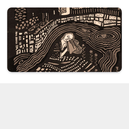
Olağan üstü hallerde normal insan olmak suç ortaklığı
olabilir gibi geliyor bana. Yanı başında bunca acı varken
susmak nasıl mümkün olabilir? Ben denedim bunu.
Kusuyordum sustukça. Olmadı, delirdim, rahatladım.
Her şey yalnızlığı canımı acıtacak kadar hissederken