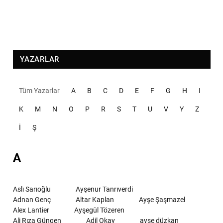
YAZARLAR
Tüm Yazarlar
A
B
C
D
E
F
G
H
I
K
M
N
O
P
R
S
T
U
V
Y
Z
İ
Ş
A
Aslı Sarıoğlu
Ayşenur Tanrıverdi
Adnan Genç
Altar Kaplan
Ayşe Şaşmazel
Alex Lantier
Ayşegül Tözeren
Ali Rıza Güngen
Adil Okay
ayşe düzkan