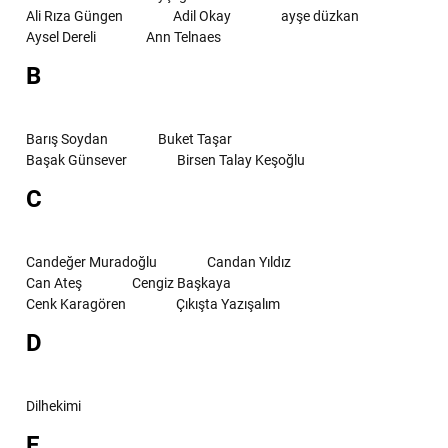
Ali Rıza Güngen
Adil Okay
ayşe düzkan
Aysel Dereli
Ann Telnaes
B
Barış Soydan
Buket Taşar
Başak Günsever
Birsen Talay Keşoğlu
C
Candeğer Muradoğlu
Candan Yıldız
Can Ateş
Cengiz Başkaya
Cenk Karagören
Çıkışta Yazışalım
D
Dilhekimi
E