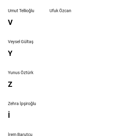
Umut Tellioğlu
Ufuk Özcan
V
Veysel Gültaş
Y
Yunus Öztürk
Z
Zehra İpşiroğlu
İ
İrem Barutçu