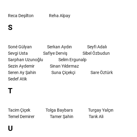
Reca Deşilton
Reha Alpay
S
Soné Gülyan
Serkan Aydın
Seyfi Adalı
Sevgi Usta
Safiye Derviş
Sibel Özbudun
Sarphan Uzunoğlu
Selim Ergunalp
Sezin Aydemir
Sinan Yıldırmaz
Seren Ay Şahin
Suna Çiçekçi
Sare Öztürk
Sedef Atik
T
Tacim Çiçek
Tolga Baybars
Turgay Yalçın
Temel Demirer
Tamer Şahin
Tarık Ali
U