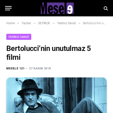
»
»
»
»
Home
Yazılar
SEYİRLİK
Yedinci Sanat
Bertolucci’nin unutulmaz 5 filmi
YEDINCI SANAT
Bertolucci’nin unutulmaz 5
filmi
MESELE 121
27 KASIM 2018