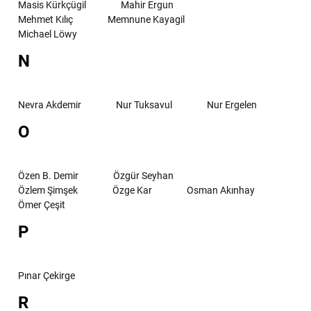
Masis Kürkçügil
Mahir Ergun
Mehmet Kılıç
Memnune Kayagil
Michael Löwy
N
Nevra Akdemir
Nur Tuksavul
Nur Ergelen
O
Özen B. Demir
Özgür Seyhan
Özlem Şimşek
Özge Kar
Osman Akınhay
Ömer Çeşit
P
Pınar Çekirge
R