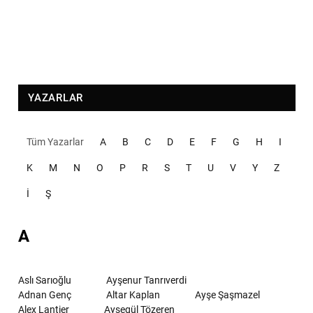
YAZARLAR
Tüm Yazarlar
A
B
C
D
E
F
G
H
I
K
M
N
O
P
R
S
T
U
V
Y
Z
İ
Ş
A
Aslı Sarıoğlu
Ayşenur Tanrıverdi
Adnan Genç
Altar Kaplan
Ayşe Şaşmazel
Alex Lantier
Ayşegül Tözeren