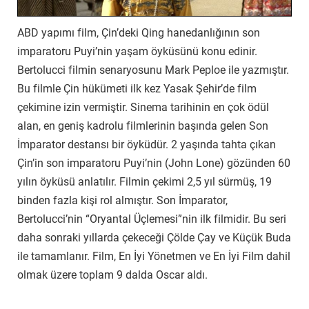
ABD yapımı film, Çin’deki Qing hanedanlığının son
imparatoru Puyi’nin yaşam öyküsünü konu edinir.
Bertolucci filmin senaryosunu Mark Peploe ile yazmıştır.
Bu filmle Çin hükümeti ilk kez Yasak Şehir’de film
çekimine izin vermiştir. Sinema tarihinin en çok ödül
alan, en geniş kadrolu filmlerinin başında gelen Son
İmparator destansı bir öyküdür. 2 yaşında tahta çıkan
Çin’in son imparatoru Puyi’nin (John Lone) gözünden 60
yılın öyküsü anlatılır. Filmin çekimi 2,5 yıl sürmüş, 19
binden fazla kişi rol almıştır. Son İmparator,
Bertolucci’nin “Oryantal Üçlemesi”nin ilk filmidir. Bu seri
daha sonraki yıllarda çekeceği Çölde Çay ve Küçük Buda
ile tamamlanır. Film, En İyi Yönetmen ve En İyi Film dahil
olmak üzere toplam 9 dalda Oscar aldı.
Çölde Çay (1990)