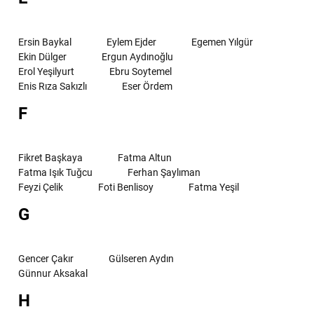
Ersin Baykal
Eylem Ejder
Egemen Yılgür
Ekin Dülger
Ergun Aydınoğlu
Erol Yeşilyurt
Ebru Soytemel
Enis Rıza Sakızlı
Eser Ördem
F
Fikret Başkaya
Fatma Altun
Fatma Işık Tuğcu
Ferhan Şaylıman
Feyzi Çelik
Foti Benlisoy
Fatma Yeşil
G
Gencer Çakır
Gülseren Aydın
Günnur Aksakal
H