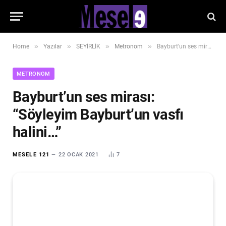
»
»
»
»
Home
Yazılar
SEYİRLİK
Metronom
Bayburt’un ses mirası: “Söyleyim Bayburt’un vasfı halini…”
METRONOM
Bayburt’un ses mirası:
“Söyleyim Bayburt’un vasfı
halini…”
MESELE 121
22 OCAK 2021
7