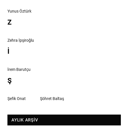
Yunus Öztürk
Z
Zehra İpşiroğlu
İ
İrem Barutçu
Ş
Şefik Onat
Şöhret Baltaş
AYLIK ARŞİV