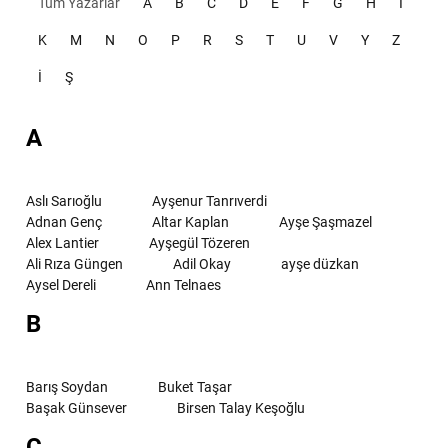
Tüm Yazarlar
A
B
C
D
E
F
G
H
I
K
M
N
O
P
R
S
T
U
V
Y
Z
İ
Ş
A
Aslı Sarıoğlu
Ayşenur Tanrıverdi
Adnan Genç
Altar Kaplan
Ayşe Şaşmazel
Alex Lantier
Ayşegül Tözeren
Ali Rıza Güngen
Adil Okay
ayşe düzkan
Aysel Dereli
Ann Telnaes
B
Barış Soydan
Buket Taşar
Başak Günsever
Birsen Talay Keşoğlu
C