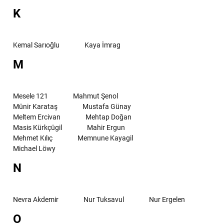
K
Kemal Sarıoğlu
Kaya İmrag
M
Mesele 121
Mahmut Şenol
Münir Karataş
Mustafa Günay
Meltem Ercivan
Mehtap Doğan
Masis Kürkçügil
Mahir Ergun
Mehmet Kılıç
Memnune Kayagil
Michael Löwy
N
Nevra Akdemir
Nur Tuksavul
Nur Ergelen
O