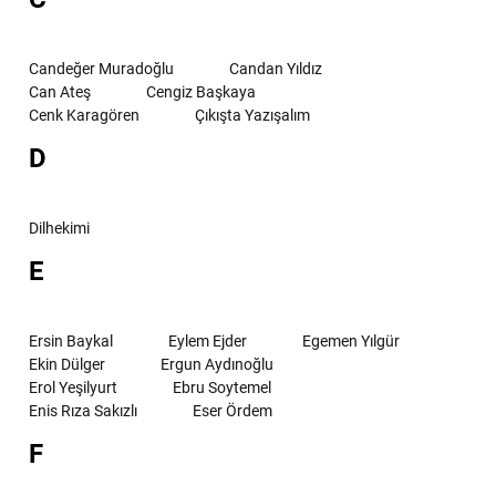
Candeğer Muradoğlu
Candan Yıldız
Can Ateş
Cengiz Başkaya
Cenk Karagören
Çıkışta Yazışalım
D
Dilhekimi
E
Ersin Baykal
Eylem Ejder
Egemen Yılgür
Ekin Dülger
Ergun Aydınoğlu
Erol Yeşilyurt
Ebru Soytemel
Enis Rıza Sakızlı
Eser Ördem
F