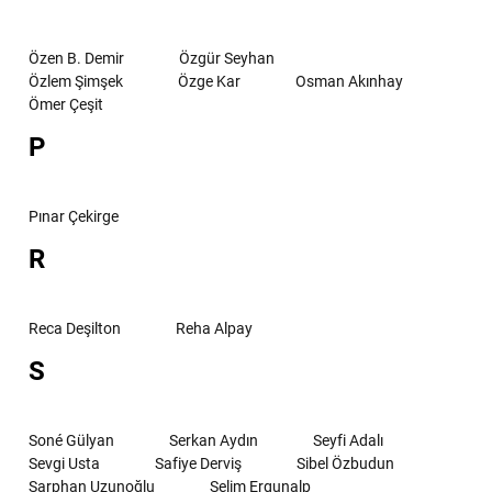
Özen B. Demir
Özgür Seyhan
Özlem Şimşek
Özge Kar
Osman Akınhay
Ömer Çeşit
P
Pınar Çekirge
R
Reca Deşilton
Reha Alpay
S
Soné Gülyan
Serkan Aydın
Seyfi Adalı
Sevgi Usta
Safiye Derviş
Sibel Özbudun
Sarphan Uzunoğlu
Selim Ergunalp