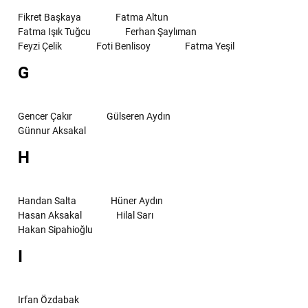
Fikret Başkaya
Fatma Altun
Fatma Işık Tuğcu
Ferhan Şaylıman
Feyzi Çelik
Foti Benlisoy
Fatma Yeşil
G
Gencer Çakır
Gülseren Aydın
Günnur Aksakal
H
Handan Salta
Hüner Aydın
Hasan Aksakal
Hilal Sarı
Hakan Sipahioğlu
I
Irfan Özdabak