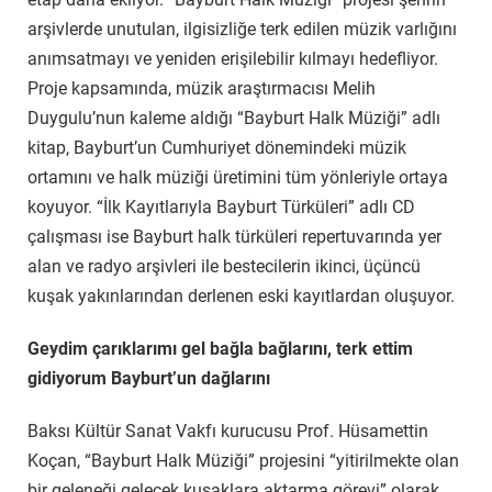
arşivlerde unutulan, ilgisizliğe terk edilen müzik varlığını
anımsatmayı ve yeniden erişilebilir kılmayı hedefliyor.
Proje kapsamında, müzik araştırmacısı Melih
Duygulu’nun kaleme aldığı “Bayburt Halk Müziği” adlı
kitap, Bayburt’un Cumhuriyet dönemindeki müzik
ortamını ve halk müziği üretimini tüm yönleriyle ortaya
koyuyor. “İlk Kayıtlarıyla Bayburt Türküleri” adlı CD
çalışması ise Bayburt halk türküleri repertuvarında yer
alan ve radyo arşivleri ile bestecilerin ikinci, üçüncü
kuşak yakınlarından derlenen eski kayıtlardan oluşuyor.
Geydim çarıklarımı gel bağla bağlarını, terk ettim
gidiyorum Bayburt’un dağlarını
Baksı Kültür Sanat Vakfı kurucusu Prof. Hüsamettin
Koçan, “Bayburt Halk Müziği” projesini “yitirilmekte olan
bir geleneği gelecek kuşaklara aktarma görevi” olarak