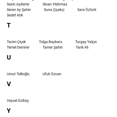
Sezin Aydemir
Sinan Yıldırmaz
Seren Ay Şahin
Suna Çiçekçi
Sare Öztürk
Sedef Atik
T
Tacim Çiçek
Tolga Baybars
Turgay Yalçın
Temel Demirer
Tamer Şahin
Tarık Ali
U
Umut Tellioğlu
Ufuk Özcan
V
Veysel Gültaş
Y