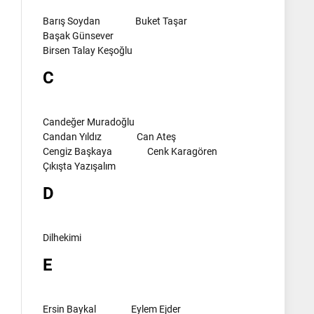
Barış Soydan
Buket Taşar
Başak Günsever
Birsen Talay Keşoğlu
C
Candeğer Muradoğlu
Candan Yıldız
Can Ateş
Cengiz Başkaya
Cenk Karagören
Çıkışta Yazışalım
D
Dilhekimi
E
Ersin Baykal
Eylem Ejder