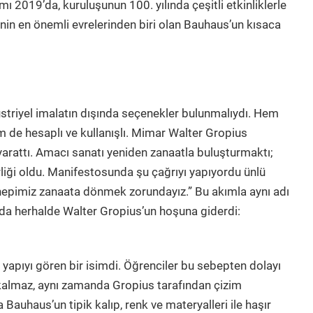
 2019’da, kuruluşunun 100. yılında çeşitli etkinliklerle
inin en önemli evrelerinden biri olan Bauhaus’un kısaca
üstriyel imalatın dışında seçenekler bulunmalıydı. Hem
m de hesaplı ve kullanışlı. Mimar Walter Gropius
rattı. Amacı sanatı yeniden zanaatla buluşturmaktı;
rliği oldu. Manifestosunda şu çağrıyı yapıyordu ünlü
 hepimiz zanaata dönmek zorundayız.” Bu akımla aynı adı
 da herhalde Walter Gropius’un hoşuna giderdi:
 yapıyı gören bir isimdi. Öğrenciler bu sebepten dolayı
 kalmaz, aynı zamanda Gropius tarafından çizim
a Bauhaus’un tipik kalıp, renk ve materyalleri ile haşır