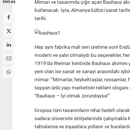
Mimarı ve tasarımda çığır açan Bauhaus akımı
PAYLAŞ
kutlanacak. İşte, Almanya kültür/sanat tarih
tarihi.
Hep aynı fabrika mali seri üretime son! End
modern ve yalın olmalıydı bu seçenekler, he
1919’da Weimar kentinde Bauhaus akımını ya
yeni olan ise sanat ve sanayi arasındaki işbi
mimar: “Mimarlar, heykeltraşlar, ressamlar,
taşıyan ünlü yapı marketinin reklam sloganı
“Bauhaus – İyi olmak zorundaysa!”
Gropius tüm tasarımların nihai hedefi olarak
sadece üniversite atölyelerinde çalışmakla
tahtalarına ve inşaatlara yollanır ve buralard