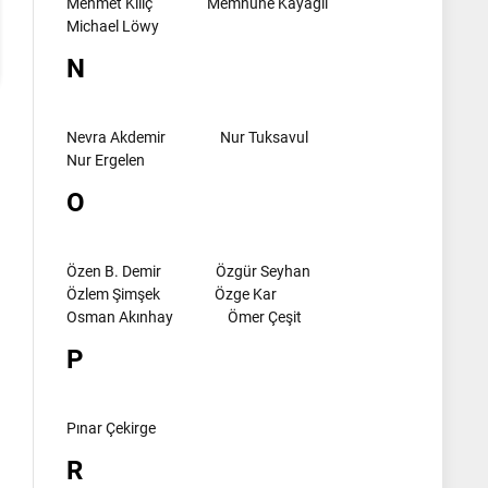
Mehmet Kılıç
Memnune Kayagil
Michael Löwy
N
Nevra Akdemir
Nur Tuksavul
Nur Ergelen
O
Özen B. Demir
Özgür Seyhan
Özlem Şimşek
Özge Kar
Osman Akınhay
Ömer Çeşit
P
Pınar Çekirge
R