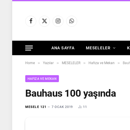
Facebook
X
Instagram
WhatsApp
(Twitter)
ANA SAYFA
MESELELER
K
»
»
»
»
Home
Yazılar
MESELELER
Hafıza ve Mekan
Bauh
HAFIZA VE MEKAN
Bauhaus 100 yaşında
MESELE 121
7 OCAK 2019
11