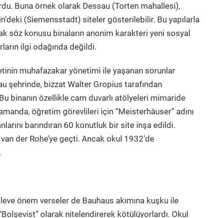
ordu. Buna örnek olarak Dessau (Torten mahallesi),
deki (Siemensstadt) siteler gösterilebilir. Bu yapılarla
ncak söz konusu binaların anonim karakteri yeni sosyal
arın ilgi odağında değildi.
tinin muhafazakar yönetimi ile yaşanan sorunlar
u şehrinde, bizzat Walter Gropius tarafından
Bu binanın özellikle cam duvarlı atölyeleri mimaride
manda, öğretim görevlileri için “Meisterhäuser” adını
arını barındıran 60 konutluk bir site inşa edildi.
van der Rohe’ye geçti. Ancak okul 1932’de
.
işleve önem verseler de Bauhaus akımına kuşku ile
Bolşevist” olarak nitelendirerek kötülüyorlardı. Okul