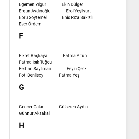
Egemen Yılgür
Ekin Dülger
Ergun Aydınoğlu
Erol Yeşilyurt
Ebru Soytemel
Enis Rıza Sakızlı
Eser Ördem
F
Fikret Başkaya
Fatma Altun
Fatma Işık Tuğcu
Ferhan Şaylıman
Feyzi Çelik
Foti Benlisoy
Fatma Yeşil
G
Gencer Çakır
Gülseren Aydın
Günnur Aksakal
H