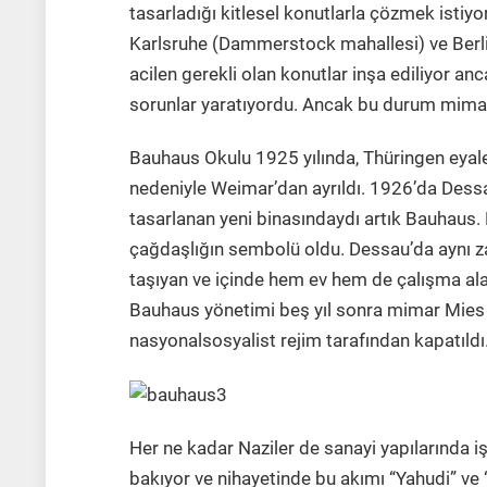
tasarladığı kitlesel konutlarla çözmek istiy
Karlsruhe (Dammerstock mahallesi) ve Berlin‘
acilen gerekli olan konutlar inşa ediliyor a
sorunlar yaratıyordu. Ancak bu durum mimarl
Bauhaus Okulu 1925 yılında, Thüringen eyale
nedeniyle Weimar’dan ayrıldı. 1926’da Dessa
tasarlanan yeni binasındaydı artık Bauhaus. 
çağdaşlığın sembolü oldu. Dessau’da aynı za
taşıyan ve içinde hem ev hem de çalışma alanl
Bauhaus yönetimi beş yıl sonra mimar Mies 
nasyonalsosyalist rejim tarafından kapatıldı
Her ne kadar Naziler de sanayi yapılarında 
bakıyor ve nihayetinde bu akımı “Yahudi” ve “