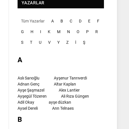
YAZARLAR
Tüm Yazarlar
A
B
C
D
E
F
G
H
I
K
M
N
O
P
R
S
T
U
V
Y
Z
İ
Ş
A
Aslı Sarıoğlu
Ayşenur Tanrıverdi
Adnan Genç
Altar Kaplan
Ayşe Şaşmazel
Alex Lantier
Ayşegül Tözeren
Ali Rıza Güngen
Adil Okay
ayşe düzkan
Aysel Dereli
Ann Telnaes
B