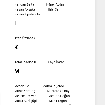
Handan Salta
Hüner Aydın
Hasan Aksakal
Hilal Sarı
Hakan Sipahioğlu
I
Irfan Özdabak
K
Kemal Sarıoğlu
Kaya İmrag
l
M
Mesele 121
Mahmut Şenol
Münir Karataş
Mustafa Günay
Meltem Ercivan
Mehtap Doğan
Masis Kürkçügil
Mahir Ergun