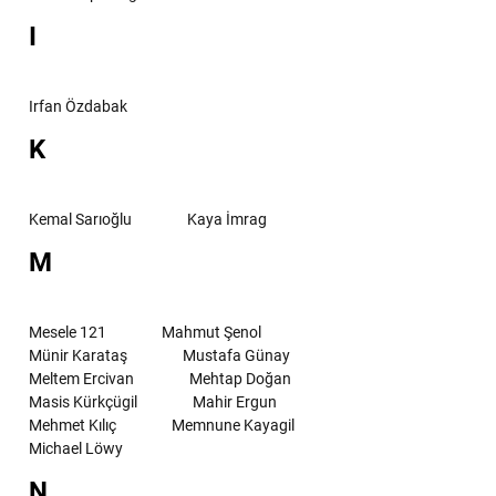
I
Irfan Özdabak
K
Kemal Sarıoğlu
Kaya İmrag
M
Mesele 121
Mahmut Şenol
Münir Karataş
Mustafa Günay
Meltem Ercivan
Mehtap Doğan
Masis Kürkçügil
Mahir Ergun
Mehmet Kılıç
Memnune Kayagil
Michael Löwy
N