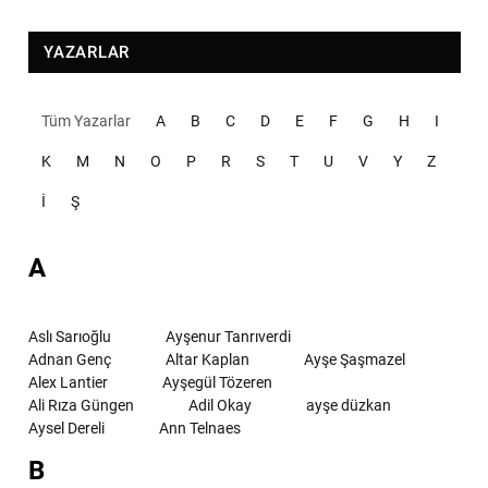
YAZARLAR
Tüm Yazarlar
A
B
C
D
E
F
G
H
I
K
M
N
O
P
R
S
T
U
V
Y
Z
İ
Ş
A
Aslı Sarıoğlu
Ayşenur Tanrıverdi
Adnan Genç
Altar Kaplan
Ayşe Şaşmazel
Alex Lantier
Ayşegül Tözeren
Ali Rıza Güngen
Adil Okay
ayşe düzkan
Aysel Dereli
Ann Telnaes
B