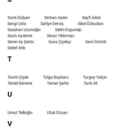
Soné Gülyan
Serkan Aydın
Seyfi Adalı
Sevgi Usta
Safiye Derviş
Sibel Özbudun
Sarphan Uzunoğlu
Selim Ergunalp
Sezin Aydemir
Sinan Yıldırmaz
Seren Ay Şahin
Suna Çiçekçi
Sare Öztürk
Sedef Atik
T
Tacim Çiçek
Tolga Baybars
Turgay Yalçın
Temel Demirer
Tamer Şahin
Tarık Ali
U
Umut Tellioğlu
Ufuk Özcan
V