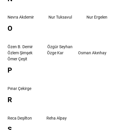
Nevra Akdemir
Nur Tuksavul
Nur Ergelen
O
Özen B. Demir
Özgür Seyhan
Özlem Şimşek
Özge Kar
Osman Akınhay
Ömer Çeşit
P
Pınar Çekirge
R
Reca Deşilton
Reha Alpay
S