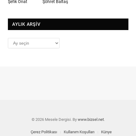
Şefik Onat
Şöhret Baltaş
AYLIK ARŞİV
AYLIK
ARŞİV
© 2026 Mesele Dergisi. By
www.bizsel.net
.
Çerez Politikası
Kullanım Koşulları
Künye