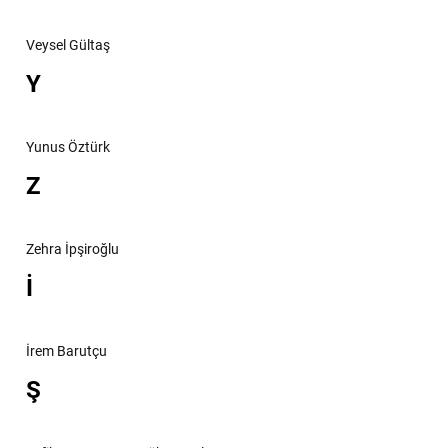
Veysel Gültaş
Y
Yunus Öztürk
Z
Zehra İpşiroğlu
İ
İrem Barutçu
Ş