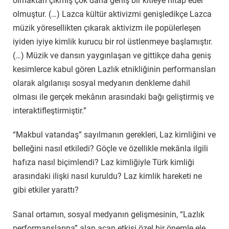
olmaktan çıkmış çok daha geniş bir kitleye hitap eder
olmuştur. (…) Lazca kültür aktivizmi genişledikçe Lazca
müzik yöresellikten çıkarak aktivizm ile popülerleşen
iyiden iyiye kimlik kurucu bir rol üstlenmeye başlamıştır.
(…) Müzik ve dansın yaygınlaşan ve gittikçe daha geniş
kesimlerce kabul gören Lazlık etnikliğinin performansları
olarak algılanışı sosyal medyanın denkleme dahil
olması ile gerçek mekânın arasındaki bağı geliştirmiş ve
interaktifleştirmiştir.”
“Makbul vatandaş” sayılmanın gerekleri, Laz kimliğini ve
belleğini nasıl etkiledi? Göçle ve özellikle mekânla ilgili
hafıza nasıl biçimlendi? Laz kimliğiyle Türk kimliği
arasındaki ilişki nasıl kuruldu? Laz kimlik hareketi ne
gibi etkiler yarattı?
Sanal ortamın, sosyal medyanın gelişmesinin, “Lazlık
performanslarına” alan açan etkisi özel bir önemle ele