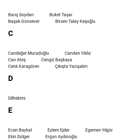
Barış Soydan
Buket Taşar
Başak Günsever
Birsen Talay Keşoğlu
C
Candeğer Muradoğlu
Candan Yıldız
Can Ateş
Cengiz Başkaya
Cenk Karagören
Çıkışta Yazışalım
D
Dilhekimi
E
Ersin Baykal
Eylem Ejder
Egemen Yılgür
Ekin Dülger
Ergun Aydınoğlu