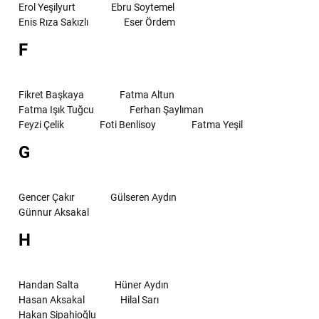
Erol Yeşilyurt
Ebru Soytemel
Enis Rıza Sakızlı
Eser Ördem
F
Fikret Başkaya
Fatma Altun
Fatma Işık Tuğcu
Ferhan Şaylıman
Feyzi Çelik
Foti Benlisoy
Fatma Yeşil
G
Gencer Çakır
Gülseren Aydın
Günnur Aksakal
H
Handan Salta
Hüner Aydın
Hasan Aksakal
Hilal Sarı
Hakan Sipahioğlu