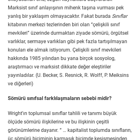
Marksist sınıf anlayışının mihenk taşına vurması pek
yanlış bir yaklaşım olmayacaktır.
Fakat burada
Sınıflar
kitabının merkezi tezlerinden biri olan “çelişkili sınıf
mevkileri” üzerinde durmaktan ziyade sömürü, örgütsel
varlıklar, sermaye varlıkları gibi pek fazla tartışılmayan
konuları ele almak istiyorum. Çelişkili sınıf mevkileri
hakkında 1985 yılından bu yana birçok sosyolog,
araştırmacı ve marksist dikkate değer eleştiriler
yayınladılar. (U. Becker, S. Resnick, R. Wolff, P. Meiksins
ve diğerleri)
Sömürü sınıfsal farklılaşmaların sebebi midir?
Wright
’ın toplumsal sınıflar tahlili ve tanımı büyük
ölçüde sömürü ilişkilerine ve bu ilişkinin çeşitli
görünümlerine dayanır. “ … kapitalist toplumda sınıfların,
üç sömürü biçiminin karmaşık biçimde kesişmesinden