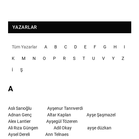
YAZARLAR
Tüm Yazarlar
A
B
C
D
E
F
G
H
I
K
M
N
O
P
R
S
T
U
V
Y
Z
İ
Ş
A
Aslı Sarıoğlu
Ayşenur Tanrıverdi
Adnan Genç
Altar Kaplan
Ayşe Şaşmazel
Alex Lantier
Ayşegül Tözeren
Ali Rıza Güngen
Adil Okay
ayşe düzkan
Aysel Dereli
Ann Telnaes