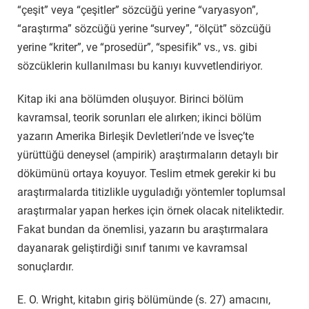
“çeşit” veya “çeşitler” sözcüğü yerine “varyasyon”,
“araştırma” sözcüğü yerine “survey”, “ölçüt” sözcüğü
yerine “kriter”
, ve “prosedür”, “spesifik” vs., vs.
gibi
sözcüklerin kullanılması bu kanıyı
kuvvetlendiriyor.
Kitap iki ana bölümden oluşuyor. Birinci bölüm
kavramsal, teorik sorunları ele alırken; ikinci bölüm
yazarın Amerika Birleşik Devletleri’nde ve İsveç’te
yürüttüğü
deneysel (ampirik)
araştırmaların detaylı bir
dökümünü ortaya koyuyor. Teslim etmek gerekir ki bu
araştırmalarda titizlikle uyguladığı
yö
ntemler toplumsal
araştırmalar yapan herkes için örnek olacak niteliktedir.
Fakat bundan da önemlisi, yazarın bu araştırmalara
dayanarak geliştirdiği sınıf tanımı ve kavramsal
sonuçlardır.
E. O. Wright, kitabın giriş bölümünde (s. 27) amacını,