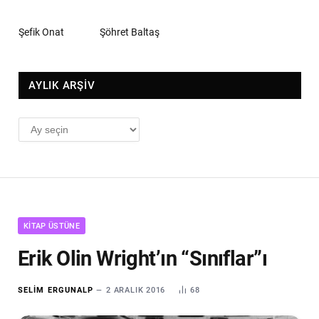
Şefik Onat
Şöhret Baltaş
AYLIK ARŞİV
AYLIK
ARŞİV
KITAP ÜSTÜNE
Erik Olin Wright’ın “Sınıflar”ı
SELIM ERGUNALP
2 ARALIK 2016
68