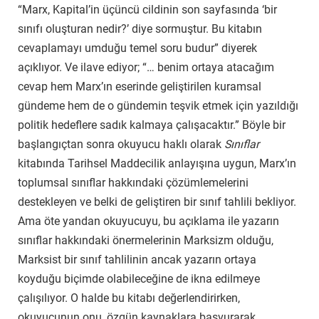
“Marx, Kapital’in üçüncü cildinin son sayfasında ‘bir
sınıfı oluşturan nedir?’ diye sormuştur. Bu kitabın
cevaplamayı umduğu temel soru budur” diyerek
açıklıyor. Ve ilave ediyor; “… benim ortaya atacağım
cevap hem Marx’ın eserinde geliştirilen kuramsal
gündeme hem de o gündemin teşvik etmek için yazıldığı
politik hedeflere sadık kalmaya çalışacaktır.” Böyle bir
başlangıçtan sonra okuyucu haklı olarak
Sınıflar
kitabında Tarihsel Maddecilik anlayışına uygun, Marx’ın
toplumsal sınıflar hakkındaki çözümlemelerini
destekle
yen ve belki de
geliştiren bir sınıf tahlili bekliyor.
Ama öte yandan okuyucuyu, bu açıklama ile yazarın
sınıflar hakkındaki önermelerinin Marksizm olduğu,
Marksist bir sınıf tahlilinin ancak yazarın ortaya
koyduğu biçimde olabileceğine de ikna edilmeye
çalışılıyor. O halde bu kitabı değerlendirirken,
okuyucunun onu,
özgün kaynaklara başvurarak