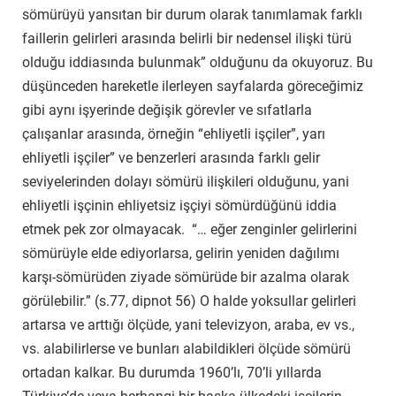
sömürüyü yansıtan bir durum olarak tanımlamak farklı
faillerin gelirleri arasında belirli bir nedensel ilişki türü
olduğu iddiasında bulunmak” olduğunu da okuyoruz. Bu
düşünceden hareketle ilerleyen sayfalarda göreceğimiz
gibi aynı işyerinde değişik görevler ve sıfatlarla
çalışanlar arasında, örneğin “ehliyetli işçiler”, yarı
ehliyetli işçiler” ve benzerleri arasında farklı gelir
seviyelerinden dolayı
sömürü i
lişkileri olduğunu, yani
ehliyetli işçinin ehliyetsiz işçiyi sömürdüğünü
iddia
etmek pek zor olmayacak.
“…
eğer zenginler gelirlerini
sömürüyle elde ediyorlarsa, gelirin yeniden dağılımı
karşı-sömürüden ziyade sömürüde bir azalma olarak
görülebilir.” (s.7
7, dipnot 56) O halde yoksullar
gelirleri
artarsa ve arttığı ölçüde
, yani televizyon, araba, ev vs.,
vs. alabilirlerse ve bunları alabildikleri ölçüde sömürü
ortadan kalkar. Bu durumda 1960’lı, 70’li yıllarda