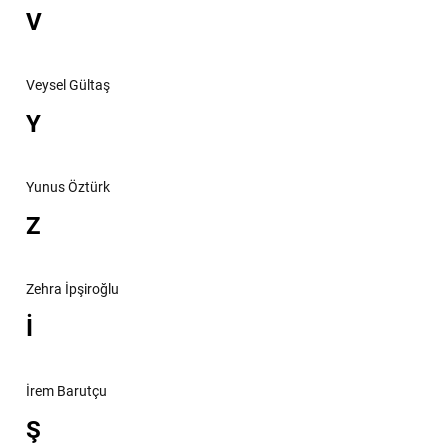
V
Veysel Gültaş
Y
Yunus Öztürk
Z
Zehra İpşiroğlu
İ
İrem Barutçu
Ş