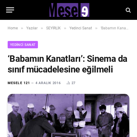
»
»
»
»
Home
Yazılar
SEYİRLİK
Yedinci Sanat
‘Babamın Kanatları’: Sinema da sınıf mücadelesine eğilmeli
YEDINCI SANAT
‘Babamın Kanatları’: Sinema da
sınıf mücadelesine eğilmeli
MESELE 121
4 ARALIK 2016
27