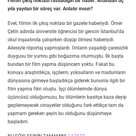
Filmin çıkış noktası rastladığın bir haber. Ardından üç
yıla yayılan bir süreç var. Anlatır mısın?
Evet, filmin ilk çıkış noktası bir gazete haberiydi. Ömer
Çetin adında üniversite öğrencisi bir gencin İstanbul’da
okul inşaatında çalışırken düşüp ölmesi haberiydi.
Ailesiyle röportaj yapmışlardı. Onların yaşadığı çaresizlik
duygusu bir yumru gibi boğazıma oturmuştu. İlk başta
bundan bir film yapma düşüncem yoktu. Fakat bu
konuyu araştırdıkça, işçilerin, yoksulların ve madunların
dünyasına girmeye başladıkça giderek bununla ilgili bir
film yapma fikri oluştu. İşçi ölümlerinde dünya
üçüncüsü olduğumuzu, bu ölümlerin basitçe kaza deyip
geçilemeyecek cinayetler olduğunu fark ettikçe tam da
yapmam gereken şeyin bu olduğunu düşünmeye
başladım.