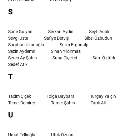
S
Soné Gülyan
Serkan Aydın
Seyfi Adalı
Sevgi Usta
Safiye Derviş
Sibel Özbudun
Sarphan Uzunoğlu
Selim Ergunalp
Sezin Aydemir
Sinan Yıldırmaz
Seren Ay Şahin
Suna Çiçekçi
Sare Öztürk
Sedef Atik
T
Tacim Çiçek
Tolga Baybars
Turgay Yalçın
Temel Demirer
Tamer Şahin
Tarık Ali
U
Umut Tellioğlu
Ufuk Özcan