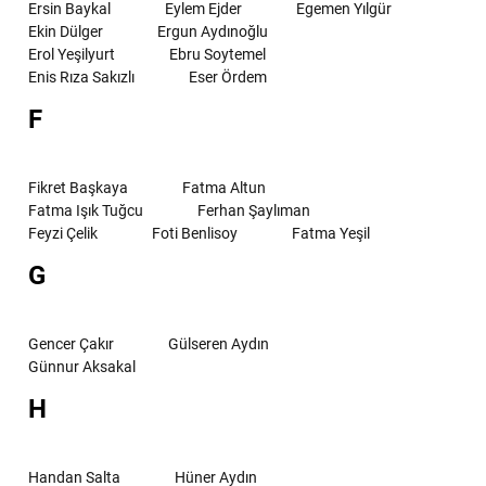
Ersin Baykal
Eylem Ejder
Egemen Yılgür
Ekin Dülger
Ergun Aydınoğlu
Erol Yeşilyurt
Ebru Soytemel
Enis Rıza Sakızlı
Eser Ördem
F
Fikret Başkaya
Fatma Altun
Fatma Işık Tuğcu
Ferhan Şaylıman
Feyzi Çelik
Foti Benlisoy
Fatma Yeşil
G
Gencer Çakır
Gülseren Aydın
Günnur Aksakal
H
Handan Salta
Hüner Aydın