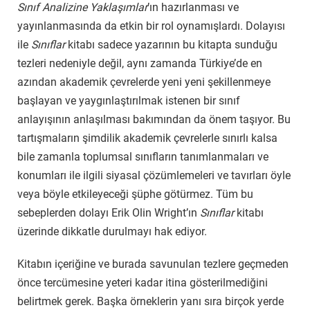
Sınıf Analizine Yaklaşımlar
’ın hazırlanması ve
yayınlanmasında da etkin bir rol oynamışlardı. Dolayısı
ile
Sınıflar
kitabı sadece yazarının bu kitapta sunduğu
tezleri nedeniyle değil, aynı zamanda Türkiye’de en
azından akademik çevrelerde yeni yeni şekillenmeye
başlayan ve yaygınlaştırılmak istenen bir sınıf
anlayışının anlaşılması bakımından da önem taşıyor. Bu
tartışmaların şimdilik akademik çevrelerle sınırlı kalsa
bile zamanla toplumsal sınıfların tanım
lanma
ları ve
konumları ile ilgili siyasal çözümlemeleri ve tavırları öyle
veya böyle etkileyeceği şüphe götürmez. Tüm bu
sebeplerden dolayı Erik Olin Wright’ın
Sınıflar
kitabı
üzerinde
dikkatle
durulmayı hak ediyor.
Kitabın içeriğine ve burada savunulan tezlere geçmeden
önce tercümesine yeteri kadar itina gösterilmediğini
belirtmek gerek. Başka örneklerin yanı sıra birçok yerde