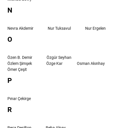
N
Nevra Akdemir
Nur Tuksavul
Nur Ergelen
O
Özen B. Demir
Özgür Seyhan
Özlem Şimşek
Özge Kar
Osman Akınhay
Ömer Çeşit
P
Pınar Çekirge
R
Reca Deşilton
Reha Alpay