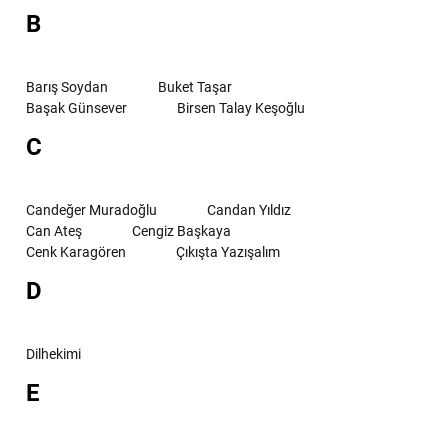
B
Barış Soydan
Buket Taşar
Başak Günsever
Birsen Talay Keşoğlu
C
Candeğer Muradoğlu
Candan Yıldız
Can Ateş
Cengiz Başkaya
Cenk Karagören
Çıkışta Yazışalım
D
Dilhekimi
E