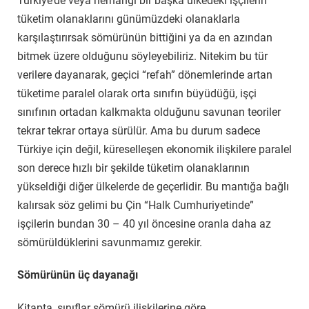
Türkiye’de veya herhangi bir başka ülkedeki işçilerin
tüketim olanaklarını günümüzdeki olanaklarla
karşılaştırırsak sömürünün bittiğini ya da en azından
bitmek üzere olduğunu söyleyebiliriz. Nitekim bu tür
verilere dayanarak, geçici “refah” dönemlerinde artan
tüketime paralel olarak orta sınıfın büyüdüğü, işçi
sınıfının ortadan kalkmakta olduğunu savunan teoriler
tekrar tekrar ortaya sürülür. Ama bu durum sadece
Türkiye için değil, küreselleşen ekonomik ilişkilere paralel
son derece hızlı bir şekilde tüketim olanaklarını
n
yükseldiği diğer ülkelerde de geçerlidir. Bu mantığa bağlı
kalırsak söz gelimi bu Çin “Halk Cumhuriyetinde”
işçilerin bundan 30 – 40 yıl öncesine oranla daha az
sömürüldüklerini savunmamız gerekir.
Sömürünün üç dayanağı
Kitapta, sınıflar sömürü ilişkilerine göre