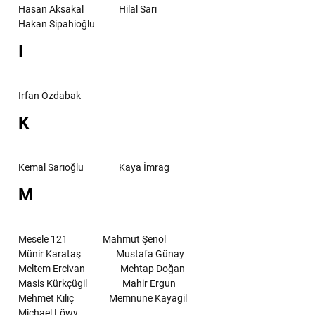
Hasan Aksakal
Hilal Sarı
Hakan Sipahioğlu
I
Irfan Özdabak
K
Kemal Sarıoğlu
Kaya İmrag
M
Mesele 121
Mahmut Şenol
Münir Karataş
Mustafa Günay
Meltem Ercivan
Mehtap Doğan
Masis Kürkçügil
Mahir Ergun
Mehmet Kılıç
Memnune Kayagil
Michael Löwy