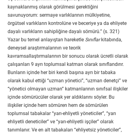
kaynaklanmış olarak görülmesi gerektiğini
savunuyorum: sermaye varlıklarının mülkiyetine,
örgütsel varlıkların kontrolüne ve beceriye ya da ehliyete
dayalı varlıkların sahipliğine dayalı sömürü.” (s. 321)
Yazar bu temel anlayıştan hareketle
Sınıflar
kitabında,
deneysel
araştırmalarının ve teorik
kavramsallaştırmalarının bir sonucu olarak ücretli olarak
çalışanları 9 ayrı toplumsal katman olarak sınıflandırı
r.
Bunların içinde her biri kendi başına ayrı bir
tabaka
olarak kabul ettiği “uzman yönetici”, “uzman denetçi” ve
“yönetici olmayan uzman” katmanlarının sınıfsal ilişkiler
içinde sömürücüler olarak yer aldıklarını söyler. Bu
ilişkiler içinde hem sömüren hem de sömürülen
toplumsal tabakalar “yarı-ehliyetli yöneticiler”, “yarı
ehliyetli deneticiler” ve “yarı-ehliyetli işçiler” olarak
tanımlanır. Ve en alt tabakaları “ehliyetsiz yöneticiler”,