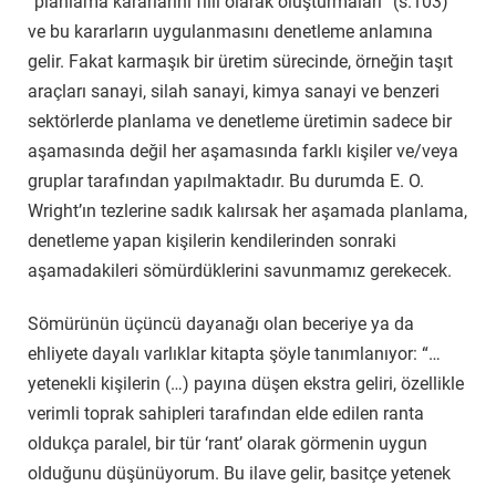
“planlama kararlarını fiili olarak oluşturmaları” (s.103)
ve bu kararların uygulanmasını denetleme anlamına
gelir. Fakat karmaşık bir üretim sürecinde, örneğin taşıt
araçları sanayi, silah sanayi
, kimya sanayi ve benzeri
sektörlerde planlama ve denetleme üretimin sadece bir
aşamasında değil her aşamasında farklı kişiler ve/veya
gruplar tarafından yapılmaktadır. Bu durumda E. O.
Wright’ın tezlerine sadık kalırsak her aşamada planlama,
denetleme yapan kişilerin kendilerinden sonraki
aşamadakileri sömürdüklerini savunmamız gerekecek.
Sömürünün üçüncü dayanağı olan b
eceriye y
a da
ehliyete dayalı varlıklar kitapta şöyle tanımlanıyor: “…
yetenekli kişilerin (…) payına düşen ekstra geliri, özellikle
verimli toprak sahipleri tarafından elde edilen ranta
oldukça paralel, bir tür ‘rant’ olarak görmenin uygun
olduğunu düşünüyorum. Bu ilave gelir, basitçe yetenek