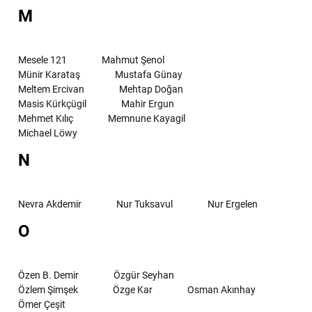
M
Mesele 121
Mahmut Şenol
Münir Karataş
Mustafa Günay
Meltem Ercivan
Mehtap Doğan
Masis Kürkçügil
Mahir Ergun
Mehmet Kılıç
Memnune Kayagil
Michael Löwy
N
Nevra Akdemir
Nur Tuksavul
Nur Ergelen
O
Özen B. Demir
Özgür Seyhan
Özlem Şimşek
Özge Kar
Osman Akınhay
Ömer Çeşit