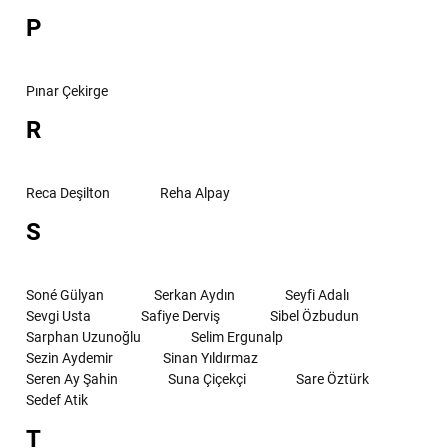
P
Pınar Çekirge
R
Reca Deşilton
Reha Alpay
S
Soné Gülyan
Serkan Aydın
Seyfi Adalı
Sevgi Usta
Safiye Derviş
Sibel Özbudun
Sarphan Uzunoğlu
Selim Ergunalp
Sezin Aydemir
Sinan Yıldırmaz
Seren Ay Şahin
Suna Çiçekçi
Sare Öztürk
Sedef Atik
T