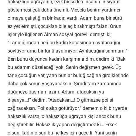
haksızlığa uğrayanın, ezik hisseden insanın inisiyatif
göstermesi çok daha önemli. Mesela benim yardımcı
olmaya çalıştığım bir kadın vardı. Adam buna bir sürü
eziyet etmişti, çocukları bile aç bırakmıştı falan. Onun
işleriyle ilgilenen Alman sosyal görevli demişti ki;
“Tanıdığımdan beri bu kadın kocasından ayrılacağını
söylüyor ama bir türlü ayrılmıyor. Ayrılacağını sanmam.”
Ben bunu duyunca kadını karşıma aldım, dedim ki “Bak
bu adamın düzeleceği yok. Senin değişmen gerek. Üç
tane çocuğun var, yarın bunlar buluğ çağına girdiklerinde
daha çok sorun yaşayacaksın. Şimdi tam zamanında
düğmeye basman lazım. Adamı atacaksın ya
dışarıya…!” dedim. “Atacaksın…! O gitmezse polisi
çağıracaksın. Polis alıp götürüyor.” demem o ki bir yerde
haksızlık varsa, o haksızlığa uğrayan kişi ancak bunu
değiştirebilir. Haksızlık yapan değiştirmez ki… Erkek
olsun, kadın olsun bu herkes için geçerli. Yani senin