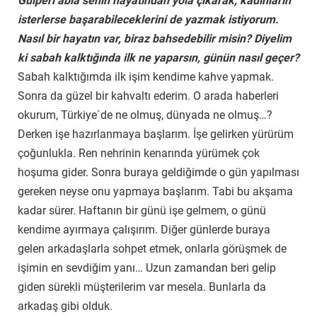
Gülperi abla senin hayatından yola çıkarak, kadınların
isterlerse başarabileceklerini de yazmak istiyorum.
Nasıl bir hayatın var, biraz bahsedebilir misin? Diyelim
ki sabah kalktığında ilk ne yaparsın, günün nasıl geçer?
Sabah kalktığımda ilk işim kendime kahve yapmak.
Sonra da güzel bir kahvaltı ederim. O arada haberleri
okurum, Türkiye´de ne olmuş, dünyada ne olmuş…?
Derken işe hazırlanmaya başlarım. İşe gelirken yürürüm
çoğunlukla. Ren nehrinin kenarında yürümek çok
hoşuma gider. Sonra buraya geldiğimde o gün yapılması
gereken neyse onu yapmaya başlarım. Tabi bu akşama
kadar sürer. Haftanın bir günü işe gelmem, o günü
kendime ayırmaya çalışırım. Diğer günlerde buraya
gelen arkadaşlarla sohpet etmek, onlarla görüşmek de
işimin en sevdiğim yanı… Uzun zamandan beri gelip
giden sürekli müşterilerim var mesela. Bunlarla da
arkadaş gibi olduk.