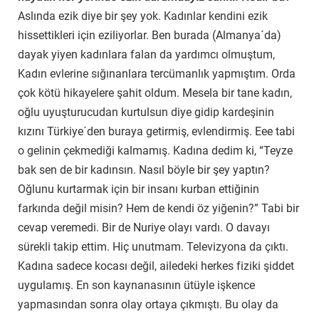
Aslında ezik diye bir şey yok. Kadınlar kendini ezik
hissettikleri için eziliyorlar. Ben burada (Almanya´da)
dayak yiyen kadınlara falan da yardımcı olmuştum,
Kadın evlerine sığınanlara tercümanlık yapmıştım. Orda
çok kötü hikayelere şahit oldum. Mesela bir tane kadın,
oğlu uyuşturucudan kurtulsun diye gidip kardeşinin
kızını Türkiye´den buraya getirmiş, evlendirmiş. Eee tabi
o gelinin çekmediği kalmamış. Kadına dedim ki, “Teyze
bak sen de bir kadınsın. Nasıl böyle bir şey yaptın?
Oğlunu kurtarmak için bir insanı kurban ettiğinin
farkında değil misin? Hem de kendi öz yiğenin?” Tabi bir
cevap veremedi. Bir de Nuriye olayı vardı. O davayı
sürekli takip ettim. Hiç unutmam. Televizyona da çıktı.
Kadına sadece kocası değil, ailedeki herkes fiziki şiddet
uygulamış. En son kaynanasının ütüyle işkence
yapmasından sonra olay ortaya çıkmıştı. Bu olay da