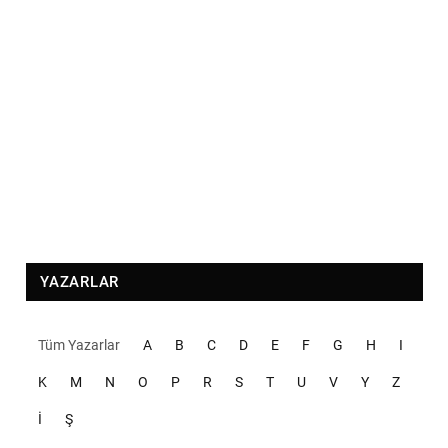
YAZARLAR
Tüm Yazarlar
A
B
C
D
E
F
G
H
I
K
M
N
O
P
R
S
T
U
V
Y
Z
İ
Ş