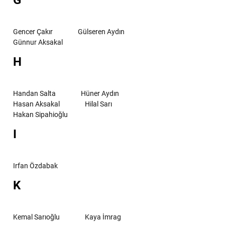
G
Gencer Çakır
Gülseren Aydın
Günnur Aksakal
H
Handan Salta
Hüner Aydın
Hasan Aksakal
Hilal Sarı
Hakan Sipahioğlu
I
Irfan Özdabak
K
Kemal Sarıoğlu
Kaya İmrag