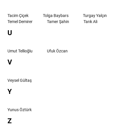
Tacim Çiçek
Tolga Baybars
Turgay Yalçın
Temel Demirer
Tamer Şahin
Tarık Ali
U
Umut Tellioğlu
Ufuk Özcan
V
Veysel Gültaş
Y
Yunus Öztürk
Z