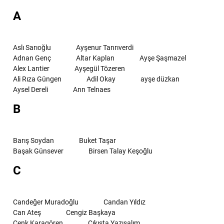
A
Aslı Sarıoğlu
Ayşenur Tanrıverdi
Adnan Genç
Altar Kaplan
Ayşe Şaşmazel
Alex Lantier
Ayşegül Tözeren
Ali Rıza Güngen
Adil Okay
ayşe düzkan
Aysel Dereli
Ann Telnaes
B
Barış Soydan
Buket Taşar
Başak Günsever
Birsen Talay Keşoğlu
C
Candeğer Muradoğlu
Candan Yıldız
Can Ateş
Cengiz Başkaya
Cenk Karagören
Çıkışta Yazışalım