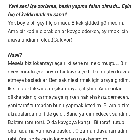
Yani seni işe zorlama, baskı yapma falan olmadı… Eşin
hiç el kaldırmadı mı sana?
Yok böyle bir şey hiç olmadı. Erkek şiddeti görmedim.
Ama bir kadın olarak onlar kavga ederken, ayırmak için
araya girdiğim oldu.(Gülüyor)
Nasıl?
Mesela biz lokantayı açalı iki sene mi ne olmuştu… Bir
gece burada çok büyük bir kavga çıktı. İki müşteri kavga
etmeye başladılar. Ben sakinleştirmek için araya girdim.
İkisini de dükkandan çıkarmaya çalıştım. Ama onları
dükkandan çıkarmaya çalışırken haklı-haksız demeden,
yani taraf tutmadan bunu yapmak istedim. Bi ara bizim
akrabalardan biri de geldi. Bana yardım edecek sandım.
Baktım tam tersi. O da kavgaya karıştı. Bi tarafı tutup
öbür adama vurmaya başladı. O zaman dayanamadım
tabi. Onu zorla çekip kavgadan uzaklaştırdım.