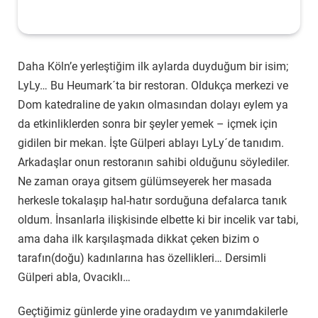
Daha Köln’e yerleştiğim ilk aylarda duyduğum bir isim;
LyLy… Bu Heumark´ta bir restoran. Oldukça merkezi ve
Dom katedraline de yakın olmasından dolayı eylem ya
da etkinliklerden sonra bir şeyler yemek – içmek için
gidilen bir mekan. İşte Gülperi ablayı LyLy´de tanıdım.
Arkadaşlar onun restoranın sahibi olduğunu söylediler.
Ne zaman oraya gitsem gülümseyerek her masada
herkesle tokalaşıp hal-hatır sorduğuna defalarca tanık
oldum. İnsanlarla ilişkisinde elbette ki bir incelik var tabi,
ama daha ilk karşılaşmada dikkat çeken bizim o
tarafın(doğu) kadınlarına has özellikleri… Dersimli
Gülperi abla, Ovacıklı…
Geçtiğimiz günlerde yine oradaydım ve yanımdakilerle