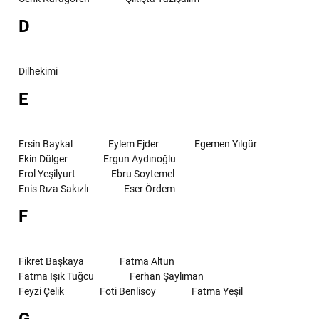
D
Dilhekimi
E
Ersin Baykal
Eylem Ejder
Egemen Yılgür
Ekin Dülger
Ergun Aydınoğlu
Erol Yeşilyurt
Ebru Soytemel
Enis Rıza Sakızlı
Eser Ördem
F
Fikret Başkaya
Fatma Altun
Fatma Işık Tuğcu
Ferhan Şaylıman
Feyzi Çelik
Foti Benlisoy
Fatma Yeşil