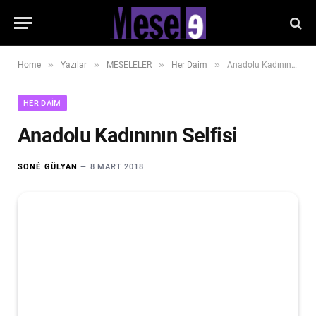
»
»
»
»
Home
Yazılar
MESELELER
Her Daim
Anadolu Kadınının Selfisi
HER DAIM
Anadolu Kadınının Selfisi
SONÉ GÜLYAN
8 MART 2018