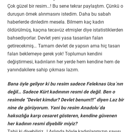
Çok güzel bir resim…! Bu sene tekrar paylaştım. Çünkü o
duruşun örnek alınmasını istedim. Daha bu sabah
haberlerde dinledim mesela. Bilmem kaç kadın
öldürülmüş, kaçına tecavüz etmişler diye istatistiklerden
bahsediyorlar. Devlet yeni yasa tasarıları falan
getirecekmiş… Tamam devlet de yapsın ama hiç tasarı
falan beklemeye gerek yok! Toplumun kendini
değiştirmesi, kadınların her yerde hem kendine hem de
yanındakilere sahip çıkması lazım.
Bana öyle geliyor ki bu resim sadece Feleknas Uca´nın
değil… Sadece Kürt kadınının resmi de değil. Ben o
resimde “Devlet kimdur? Devlet benum!!!” diyen Laz bir
nine de görüyorum. Yani bu resim Anadolu´da
haksızlığa karşı cesaret gösteren, kendine güvenen
her kadının resmi diyebilir miyiz?
Tabii ki diyebiliriz…! Aslında böyle kadınlarımızın sayısı