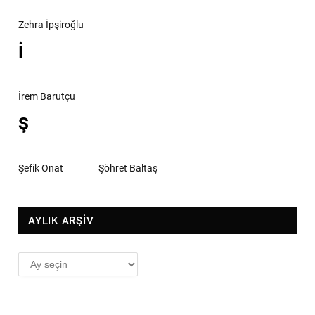
Zehra İpşiroğlu
İ
İrem Barutçu
Ş
Şefik Onat
Şöhret Baltaş
AYLIK ARŞİV
AYLIK
ARŞİV