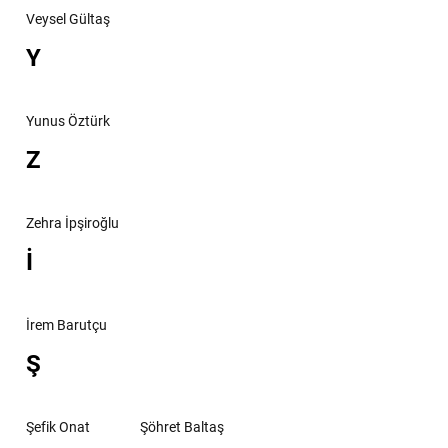
Veysel Gültaş
Y
Yunus Öztürk
Z
Zehra İpşiroğlu
İ
İrem Barutçu
Ş
Şefik Onat
Şöhret Baltaş