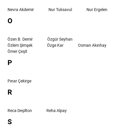
Nevra Akdemir
Nur Tuksavul
Nur Ergelen
O
Özen B. Demir
Özgür Seyhan
Özlem Şimşek
Özge Kar
Osman Akınhay
Ömer Çeşit
P
Pınar Çekirge
R
Reca Deşilton
Reha Alpay
S