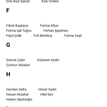
Enis Rıza Sakızlı
Eser Ördem
F
Fikret Başkaya
Fatma Altun
Fatma Işık Tuğcu
Ferhan Şaylıman
Feyzi Çelik
Foti Benlisoy
Fatma Yeşil
G
Gencer Çakır
Gülseren Aydın
Günnur Aksakal
H
Handan Salta
Hüner Aydın
Hasan Aksakal
Hilal Sarı
Hakan Sipahioğlu