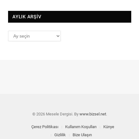
AYLIK ARŞİV
AYLIK
ARŞİV
© 2026 Mesele Dergisi. By
www.bizsel.net
.
Çerez Politikası
Kullanım Koşulları
Künye
Gizlilik
Bize Ulaşın