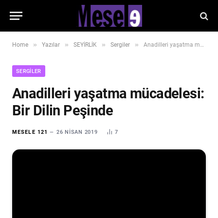
»
»
»
»
Home
Yazılar
SEYİRLİK
Sergiler
Anadilleri yaşatma mücadelesi: Bir Dilin Peşinde
SERGILER
Anadilleri yaşatma mücadelesi:
Bir Dilin Peşinde
MESELE 121
26 NISAN 2019
7