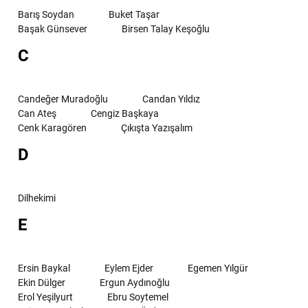
Barış Soydan
Buket Taşar
Başak Günsever
Birsen Talay Keşoğlu
C
Candeğer Muradoğlu
Candan Yıldız
Can Ateş
Cengiz Başkaya
Cenk Karagören
Çıkışta Yazışalım
D
Dilhekimi
E
Ersin Baykal
Eylem Ejder
Egemen Yılgür
Ekin Dülger
Ergun Aydınoğlu
Erol Yeşilyurt
Ebru Soytemel