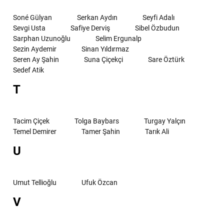
Soné Gülyan
Serkan Aydın
Seyfi Adalı
Sevgi Usta
Safiye Derviş
Sibel Özbudun
Sarphan Uzunoğlu
Selim Ergunalp
Sezin Aydemir
Sinan Yıldırmaz
Seren Ay Şahin
Suna Çiçekçi
Sare Öztürk
Sedef Atik
T
Tacim Çiçek
Tolga Baybars
Turgay Yalçın
Temel Demirer
Tamer Şahin
Tarık Ali
U
Umut Tellioğlu
Ufuk Özcan
V