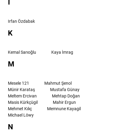
I
Irfan Özdabak
K
Kemal Sarıoğlu
Kaya İmrag
M
Mesele 121
Mahmut Şenol
Münir Karataş
Mustafa Günay
Meltem Ercivan
Mehtap Doğan
Masis Kürkçügil
Mahir Ergun
Mehmet Kılıç
Memnune Kayagil
Michael Löwy
N