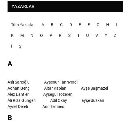
YAZARLAR
Tüm Yazarlar
A
B
C
D
E
F
G
H
I
K
M
N
O
P
R
S
T
U
V
Y
Z
İ
Ş
A
Aslı Sarıoğlu
Ayşenur Tanrıverdi
Adnan Genç
Altar Kaplan
Ayşe Şaşmazel
Alex Lantier
Ayşegül Tözeren
Ali Rıza Güngen
Adil Okay
ayşe düzkan
Aysel Dereli
Ann Telnaes
B