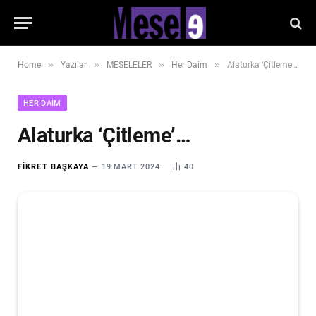
»
»
»
»
Home
Yazılar
MESELELER
Her Daim
Alaturka ‘Çitleme’…
HER DAIM
Alaturka ‘Çitleme’…
FIKRET BAŞKAYA
19 MART 2024
40