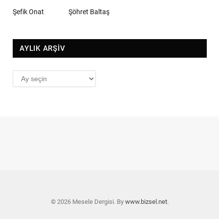
Şefik Onat
Şöhret Baltaş
AYLIK ARŞİV
AYLIK
ARŞİV
© 2026 Mesele Dergisi. By
www.bizsel.net
.