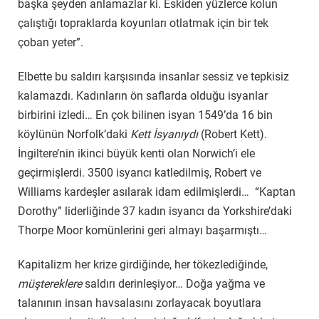
başka şeyden anlamazlar ki. Eskiden yüzlerce kolun
çalıştığı topraklarda koyunları otlatmak için bir tek
çoban yeter”.
Elbette bu saldırı karşısında insanlar sessiz ve tepkisiz
kalamazdı. Kadınların ön saflarda olduğu isyanlar
birbirini izledi… En çok bilinen isyan 1549’da 16 bin
köylünün Norfolk’daki
Kett İsyanıydı
(Robert Kett).
İngiltere’nin ikinci büyük kenti olan Norwich’i ele
geçirmişlerdi. 3500 isyancı katledilmiş, Robert ve
Williams kardeşler asılarak idam edilmişlerdi… “Kaptan
Dorothy” liderliğinde 37 kadın isyancı da Yorkshire’daki
Thorpe Moor komünlerini geri almayı başarmıştı…
Kapitalizm her krize girdiğinde, her tökezlediğinde,
müştereklere
saldırı derinleşiyor… Doğa yağma ve
talanının insan havsalasını zorlayacak boyutlara