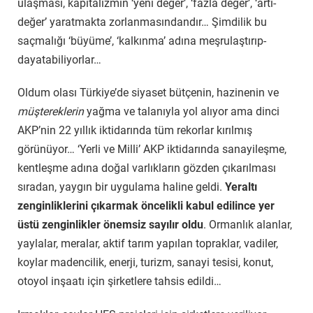
ulaşması, kapitalizmin ‘yeni değer’, ‘fazla değer’, ‘artı-
değer’ yaratmakta zorlanmasındandır… Şimdilik bu
saçmalığı ‘büyüme’, ‘kalkınma’ adına meşrulaştırıp-
dayatabiliyorlar…
Oldum olası Türkiye’de siyaset bütçenin, hazinenin ve
müştereklerin
yağma ve talanıyla yol alıyor ama dinci
AKP’nin 22 yıllık iktidarında tüm rekorlar kırılmış
görünüyor…
‘Yerli ve Milli’ AKP iktidarında sanayileşme,
kentleşme adına doğal varlıkların gözden çıkarılması
sıradan, yaygın bir uygulama
haline geldi.
Yeraltı
zenginliklerini çıkarmak öncelikli kabul edilince yer
üstü zenginlikler önemsiz sayılır oldu
. Ormanlık alanlar,
yaylalar, meralar, aktif tarım yapılan topraklar, vadiler,
koylar madencilik, enerji, turizm, sanayi tesisi, konut,
otoyol inşaatı için şirketlere tahsis edildi…