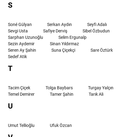
S
Soné Gülyan
Serkan Aydın
Seyfi Adalı
Sevgi Usta
Safiye Derviş
Sibel Özbudun
Sarphan Uzunoğlu
Selim Ergunalp
Sezin Aydemir
Sinan Yıldırmaz
Seren Ay Şahin
Suna Çiçekçi
Sare Öztürk
Sedef Atik
T
Tacim Çiçek
Tolga Baybars
Turgay Yalçın
Temel Demirer
Tamer Şahin
Tarık Ali
U
Umut Tellioğlu
Ufuk Özcan