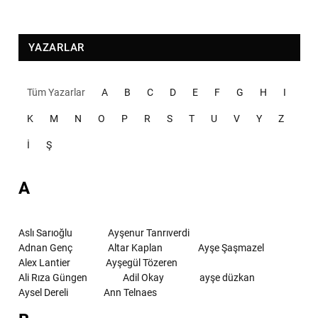
YAZARLAR
Tüm Yazarlar
A
B
C
D
E
F
G
H
I
K
M
N
O
P
R
S
T
U
V
Y
Z
İ
Ş
A
Aslı Sarıoğlu
Ayşenur Tanrıverdi
Adnan Genç
Altar Kaplan
Ayşe Şaşmazel
Alex Lantier
Ayşegül Tözeren
Ali Rıza Güngen
Adil Okay
ayşe düzkan
Aysel Dereli
Ann Telnaes