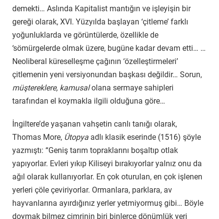
demekti… Aslında Kapitalist mantığın ve işleyişin bir
gereği olarak, XVI. Yüzyılda başlayan ‘çitleme’ farklı
yoğunluklarda ve görüntülerde, özellikle de
‘sömürgelerde olmak üzere, bugüne kadar devam etti… …
Neoliberal küreselleşme çağının ‘özelleştirmeleri’
çitlemenin yeni versiyonundan başkası değildir… Sorun,
müştereklere, kamusal
olana sermaye sahipleri
tarafından el koymakla ilgili olduğuna göre…
İngiltere’de yaşanan vahşetin canlı tanığı olarak,
Thomas More,
Ütopya
adlı klasik eserinde (1516) şöyle
yazmıştı: “Geniş tarım topraklarını boşaltıp otlak
yapıyorlar. Evleri yıkıp Kiliseyi bırakıyorlar yalnız onu da
ağıl olarak kullanıyorlar. En çok oturulan, en çok işlenen
yerleri çöle çeviriyorlar. Ormanlara, parklara, av
hayvanlarına ayırdığınız yerler yetmiyormuş gibi… Böyle
doymak bilmez cimrinin biri binlerce dönümlük yeri