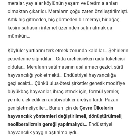
meralar, yaylalar köylünün yaşam ve üretim alanları
olmaktan çıkarıldı. Meraların çoğu zaten özelleştirilmişti.
Artık hiç gitmeden, hiç görmeden bir merayı, bir ağaç
kesim sahasını internet üzerinden satın almak da
mümkün…
Ķöylüler yurtlarını terk etmek zorunda kaldılar… Şehirlerin
çeperlerine sığındılar… Gıda üreticisiyken gıda tüketicisi
oldular… Meraların satılmasının asıl amacı gezici, sürü
hayvancılığı yok etmekti… Endüstriyel hayvancılığa
geçilecekti… Çünkü ulus-ötesi şirketler genetik modifiye
büyükbaş hayvanlar, ihraç etmek için, formül yemler,
yemlere ekledikleri antibiyotikler üretiyorlardı. Pazarı
genişletmeliydiler… Bunun için de
Çevre Ülkelerin
hayvancılık yöntemleri değiştirilmeli, dönüştürülmeli,
neoliberalizmin gereği yapılmalıydı…
Endüstriyel
hayvancılık yaygınlaştırılmalıydı…