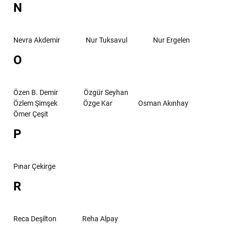
N
Nevra Akdemir
Nur Tuksavul
Nur Ergelen
O
Özen B. Demir
Özgür Seyhan
Özlem Şimşek
Özge Kar
Osman Akınhay
Ömer Çeşit
P
Pınar Çekirge
R
Reca Deşilton
Reha Alpay