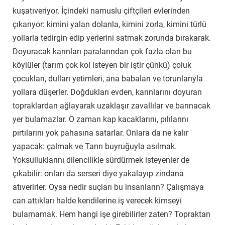
kuşatıveriyor. İçindeki namuslu çiftçileri evlerinden
çıkarıyor: kimini yalan dolanla, kimini zorla, kimini türlü
yollarla tedirgin edip yerlerini satmak zorunda bırakarak.
Doyuracak karınları paralarından çok fazla olan bu
köylüler (tarım çok kol isteyen bir iştir çünkü) çoluk
çocukları, dulları yetimleri, ana babaları ve torunlarıyla
yollara düşerler. Doğdukları evden, karınlarını doyuran
topraklardan ağlayarak uzaklaşır zavallılar ve barınacak
yer bulamazlar. O zaman kap kacaklarını, pılılarını
pırtılarını yok pahasına satarlar. Onlara da ne kalır
yapacak: çalmak ve Tanrı buyruğuyla asılmak.
Yoksulluklarını dilencilikle sürdürmek isteyenler de
çıkabilir: onları da serseri diye yakalayıp zindana
atıverirler. Oysa nedir suçları bu insanların? Çalışmaya
can attıkları halde kendilerine iş verecek kimseyi
bulamamak. Hem hangi işe girebilirler zaten? Topraktan