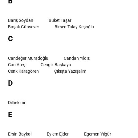
B
Barış Soydan
Buket Taşar
Başak Günsever
Birsen Talay Keşoğlu
C
Candeğer Muradoğlu
Candan Yıldız
Can Ateş
Cengiz Başkaya
Cenk Karagören
Çıkışta Yazışalım
D
Dilhekimi
E
Ersin Baykal
Eylem Ejder
Egemen Yılgür