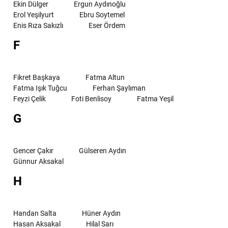
Ekin Dülger
Ergun Aydınoğlu
Erol Yeşilyurt
Ebru Soytemel
Enis Rıza Sakızlı
Eser Ördem
F
Fikret Başkaya
Fatma Altun
Fatma Işık Tuğcu
Ferhan Şaylıman
Feyzi Çelik
Foti Benlisoy
Fatma Yeşil
G
Gencer Çakır
Gülseren Aydın
Günnur Aksakal
H
Handan Salta
Hüner Aydın
Hasan Aksakal
Hilal Sarı