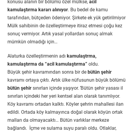
konusu alanın bir bölümü özel mülkse,
acil
kamulaştırma kararı alınıyor
. Bu bedel de kamu
tarafından, bütçeden ödeniyor. Şirkete ek yük getirilmiyor
Mülk sahibinin de özelleştirmeye itiraz etmesi çoğu kez
sonuç vermiyor. Artık yasal yollardan sonuç almak
mümkün olmadığı için…
Alaturka
özelleştirmenin adı
kamulaştrma,
kamulaştırma da “acil kamulaştırma”
oldu.
Büyük şehir kavramından sonra bir de
bütün şehir
kavramı ortaya çıktı. Artık ülke nüfusunun büyük bölümü
bütün şehir
sınırları içinde yaşıyor.
Ɓ
ütün şehir yasası il
sınırları içindeki her yeri kentsel alan olarak tanımlıyor.
Köy kavramı ortadan kalktı. Köyler şehrin mahallesi ilan
edildi. Ortada köy kalmayınca doğal olarak köyün ortak
malları da olmayacaktı… Bütün varlıklar merkeze
bağlandı. İçme ve sulama suyu paralı oldu. Otlaklar,