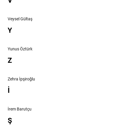
V
Veysel Gültaş
Y
Yunus Öztürk
Z
Zehra İpşiroğlu
İ
İrem Barutçu
Ş