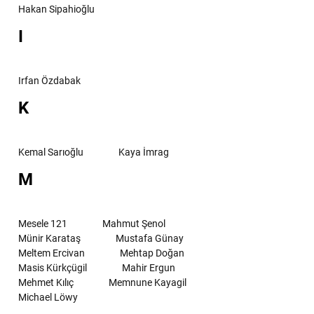
Hakan Sipahioğlu
I
Irfan Özdabak
K
Kemal Sarıoğlu
Kaya İmrag
M
Mesele 121
Mahmut Şenol
Münir Karataş
Mustafa Günay
Meltem Ercivan
Mehtap Doğan
Masis Kürkçügil
Mahir Ergun
Mehmet Kılıç
Memnune Kayagil
Michael Löwy