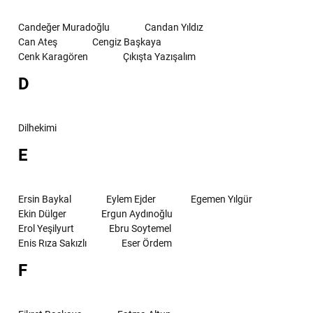
Candeğer Muradoğlu
Candan Yıldız
Can Ateş
Cengiz Başkaya
Cenk Karagören
Çıkışta Yazışalım
D
Dilhekimi
E
Ersin Baykal
Eylem Ejder
Egemen Yılgür
Ekin Dülger
Ergun Aydınoğlu
Erol Yeşilyurt
Ebru Soytemel
Enis Rıza Sakızlı
Eser Ördem
F