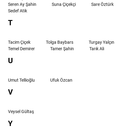
Seren Ay Şahin
Suna Çiçekçi
Sare Öztürk
Sedef Atik
T
Tacim Çiçek
Tolga Baybars
Turgay Yalçın
Temel Demirer
Tamer Şahin
Tarık Ali
U
Umut Tellioğlu
Ufuk Özcan
V
Veysel Gültaş
Y