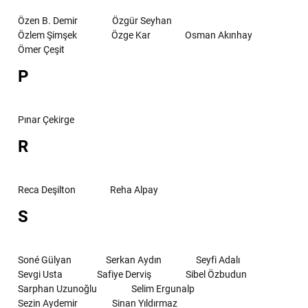
Özen B. Demir
Özgür Seyhan
Özlem Şimşek
Özge Kar
Osman Akınhay
Ömer Çeşit
P
Pınar Çekirge
R
Reca Deşilton
Reha Alpay
S
Soné Gülyan
Serkan Aydın
Seyfi Adalı
Sevgi Usta
Safiye Derviş
Sibel Özbudun
Sarphan Uzunoğlu
Selim Ergunalp
Sezin Aydemir
Sinan Yıldırmaz