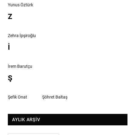
Yunus Öztürk
Z
Zehra İpşiroğlu
İ
İrem Barutçu
Ş
Şefik Onat
Şöhret Baltaş
AYLIK ARŞİV