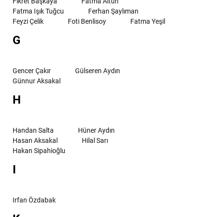
Fikret Başkaya
Fatma Altun
Fatma Işık Tuğcu
Ferhan Şaylıman
Feyzi Çelik
Foti Benlisoy
Fatma Yeşil
G
Gencer Çakır
Gülseren Aydın
Günnur Aksakal
H
Handan Salta
Hüner Aydın
Hasan Aksakal
Hilal Sarı
Hakan Sipahioğlu
I
Irfan Özdabak