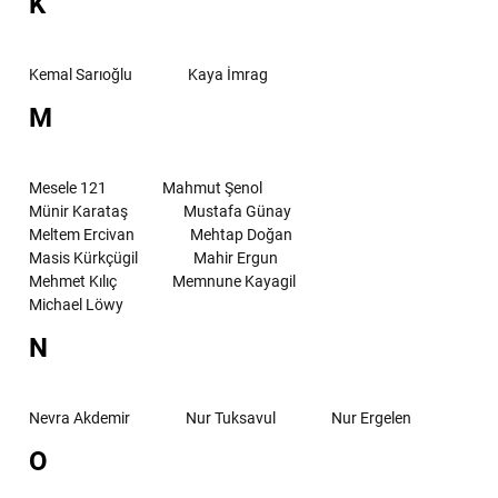
K
Kemal Sarıoğlu
Kaya İmrag
M
Mesele 121
Mahmut Şenol
Münir Karataş
Mustafa Günay
Meltem Ercivan
Mehtap Doğan
Masis Kürkçügil
Mahir Ergun
Mehmet Kılıç
Memnune Kayagil
Michael Löwy
N
Nevra Akdemir
Nur Tuksavul
Nur Ergelen
O