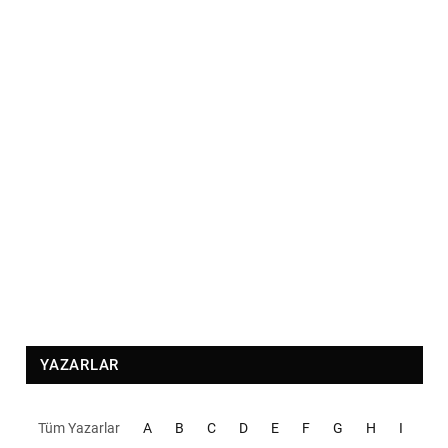
YAZARLAR
Tüm Yazarlar
A
B
C
D
E
F
G
H
I