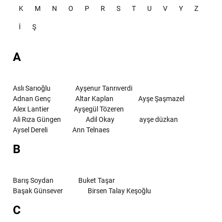
K
M
N
O
P
R
S
T
U
V
Y
Z
İ
Ş
A
Aslı Sarıoğlu
Ayşenur Tanrıverdi
Adnan Genç
Altar Kaplan
Ayşe Şaşmazel
Alex Lantier
Ayşegül Tözeren
Ali Rıza Güngen
Adil Okay
ayşe düzkan
Aysel Dereli
Ann Telnaes
B
Barış Soydan
Buket Taşar
Başak Günsever
Birsen Talay Keşoğlu
C