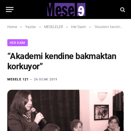
»
»
»
»
Home
Yazılar
MESELELER
Her Daim
“Akademi kendine bakmaktan korkuyor”
HER DAIM
“Akademi kendine bakmaktan
korkuyor”
MESELE 121
26 OCAK 2019